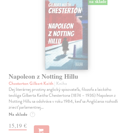
na sklade
Napoleon z Notting Hillu
Chesterton Gilbert Keith
| Kniha
Dej literárnej prvotiny anglický spisovateľa, filozofa a laického
teológa Gilberta Keitha Chestertona (1874 – 1936) Napoleon z
Notting Hillu sa odohráva v roku 1984, keď sa Angličania rozhodli
zriecť parlamentnej…
Na sklade
?
15,19 €