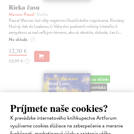
Rieka času
Mercier Pascal
| Kniha
Pascal Mercier bol vždy majstrom filozofického rozprávania. Romány
Nočný vlak do Lisabonu či Váha slov podnietili milióny čitateľov k
zamysleniu sa nad veľkými témami, ako sú identita, sloboda, čas či…
Na sklade
?
12,30 €
12,95 €
?
na sklade
novinka
Príjmete naše cookies?
K prevádzke internetového kníhkupectva Artforum
využívame cookies slúžiace na zabezpečenie a meranie
funkčnosti, marketingové účely a zaistenie vášho