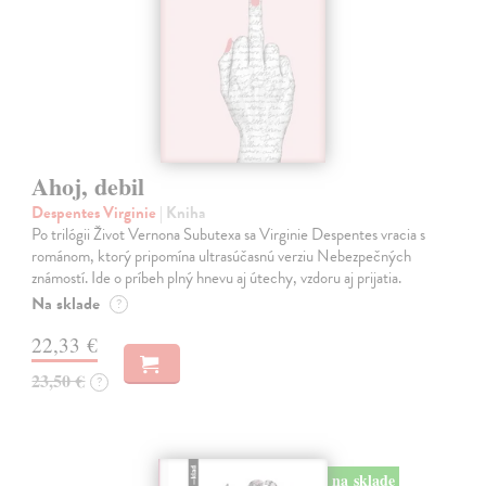
Ahoj, debil
Despentes Virginie
| Kniha
Po trilógii Život Vernona Subutexa sa Virginie Despentes vracia s
románom, ktorý pripomína ultrasúčasnú verziu Nebezpečných
známostí. Ide o príbeh plný hnevu aj útechy, vzdoru aj prijatia.
Na sklade
?
22,33 €
23,50 €
?
na sklade