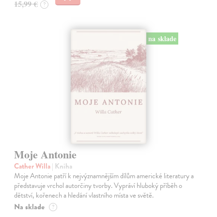
15,99 €
?
na sklade
Moje Antonie
Cather Willa
| Kniha
Moje Antonie patří k nejvýznamnějším dílům americké literatury a
představuje vrchol autorčiny tvorby. Vypráví hluboký příběh o
dětství, kořenech a hledání vlastního místa ve světě.
Na sklade
?