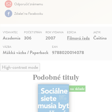
Odporučiť známemu
Zdielať na Facebooku
VYDAVATEĽ
POČET STRÁN
ROK VYDANIA
EDÍCIA
JAZYK
Academia
306
2007
Filmová řada
Čeština
VÄZBA
EAN
Mäkká väzba / Paperback
9788020014078
High-contrast mode
Podobné tituly
na sklade