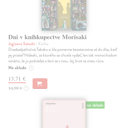
Dni v kníhkupectve Morisaki
Jagisawa Satoshi
| Kniha
Dvadsaťpäťročná Takako si žila pomerne bezstarostne až do dňa, keď
jej priateľ Hideaki, za ktorého sa chcela vydať, len tak mimochodom
oznámi, že ju podvádza a žení sa s inou. Jej život sa zrazu rúca.
Na sklade
?
13,71 €
14,90 €
?
na sklade