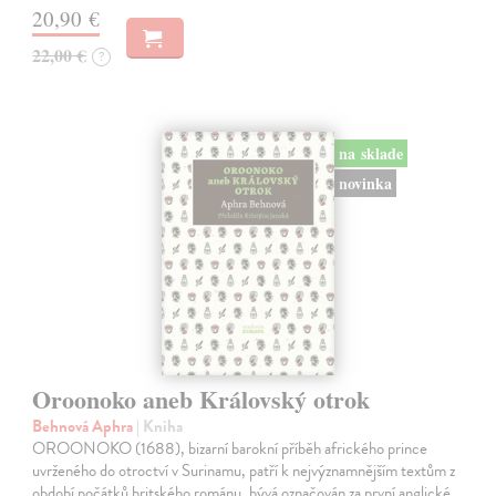
20,90 €
22,00 €
?
na sklade
novinka
Oroonoko aneb Královský otrok
Behnová Aphra
| Kniha
OROONOKO (1688), bizarní barokní příběh afrického prince
uvrženého do otroctví v Surinamu, patří k nejvýznamnějším textům z
období počátků britského románu, bývá označován za první anglické