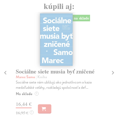
kúpili aj:
na sklade
Sociálne siete musia byť zničené
S
K
Marec Samo
| Kniha
Sociálne siete nám ubližujú ako jednotlivcom a kazia
Mik
medziľudské vzťahy, rozkladajú spoločnosť a def...
Mon
o k
Na sklade
?
Na
16,44 €
23
16,95 €
?