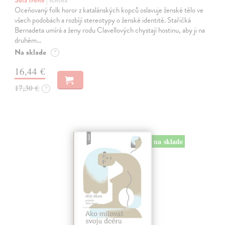
Oceňovaný folk horor z katalánských kopců oslavuje ženské tělo ve
všech podobách a rozbíjí stereotypy o ženské identitě. Stařičká
Bernadeta umírá a ženy rodu Clavellových chystají hostinu, aby ji na
druhém…
Na sklade
?
16,44 €
17,30 €
?
na sklade