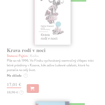
Krava rodí v noci
Statovci Pajtim
| Kniha
Píše sa rok 1996. Vo Fínsku vychovávaný osemročný chlapec trávi
letné prázdniny v Kosove, kde zažíva čudesné udalosti, ktoré ho
poznačia na celý život.
Na sklade
?
17,01 €
18,90 €
?