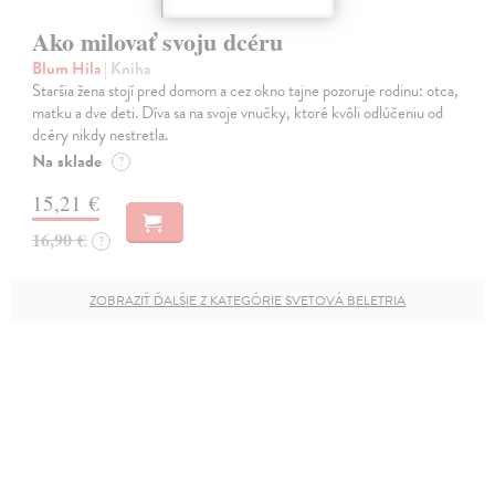
Ako milovať svoju dcéru
Blum Hila
| Kniha
Staršia žena stojí pred domom a cez okno tajne pozoruje rodinu: otca,
matku a dve deti. Díva sa na svoje vnučky, ktoré kvôli odlúčeniu od
dcéry nikdy nestretla.
Na sklade
?
15,21 €
16,90 €
?
ZOBRAZIŤ ĎALŠIE Z KATEGÓRIE SVETOVÁ BELETRIA