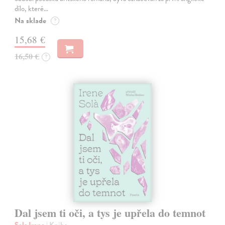
dílo, které…
Na sklade
?
15,68 €
16,50 €
?
Dal jsem ti oči, a tys je upřela do temnot
Sola Irene
| Kniha