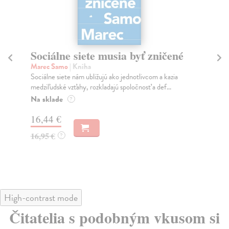
Sociálne siete musia byť zničené
S
K
Marec Samo
| Kniha
Sociálne siete nám ubližujú ako jednotlivcom a kazia
Mik
medziľudské vzťahy, rozkladajú spoločnosť a def...
Mon
o k
Na sklade
?
Na
16,44 €
23
16,95 €
?
24
High-contrast mode
Čitatelia s podobným vkusom si