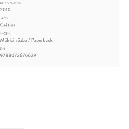
ROK VYDANIA
2010
JAZYK
Čeština
VÄZBA
Mäkká väzba / Paperback
EAN
9788073676629