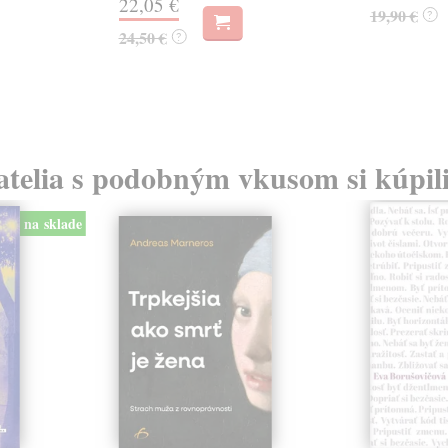
22,05 €
19,90 €
?
24,50 €
?
atelia s podobným vkusom si kúpili
na sklade