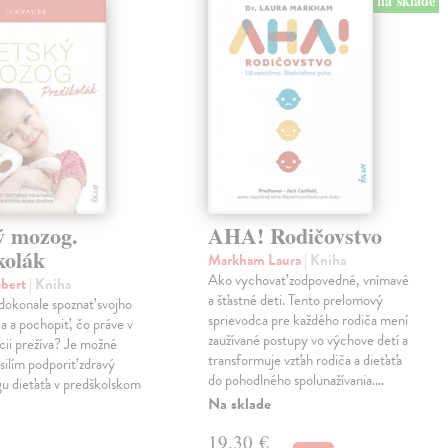
na sklade
ý mozog.
AHA! Rodičovstvo
kolák
Markham Laura
| Kniha
Ako vychovať zodpovedné, vnímavé
obert
| Kniha
a šťastné deti. Tento prelomový
 dokonale spoznať svojho
sprievodca pre každého rodiča mení
a a pochopiť, čo práve v
zaužívané postupy vo výchove detí a
ácii prežíva? Je možné
transformuje vzťah rodiča a dieťaťa
silím podporiť zdravý
do pohodlného spolunažívania.…
u dieťaťa v predškolskom
Na sklade
19,30 €