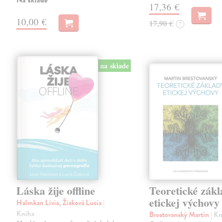
Na sklade
17,36 €
10,00 €
17,90 €
?
na sklade
Láska žije offline
Teoretické zák
etickej výchovy
Halmkan Lívia, Žiaková Lucia
|
Kniha
Brestovanský Martin
| K