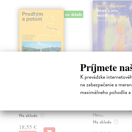
na sklade
Príjmete na
K prevádzke internetové
Predtým a potom
Město a jeho n
zdi
na zabezpečenie a merani
Vallo Matúš
| Kniha
Predtým tu bola vízia skupiny
maximálneho pohodlia a 
Murakami Haruki
| Kn
nadšencov, ktorí chceli premeniť
Ty jsi to byla, kdo mi vy
hlavné mesto Slovenska na
tom městě. Město a jeh
modernú eur...
zdi – dlouho očekávan
Haru...
Na sklade
?
Na sklade
?
18,55 €