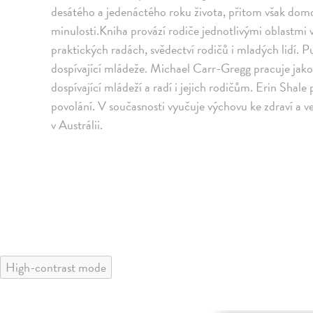
desátého a jedenáctého roku života, přitom však dom
minulosti.Kniha provází rodiče jednotlivými oblastmi
praktických radách, svědectví rodičů i mladých lidí. Pu
dospívající mládeže. Michael Carr-Gregg pracuje jako
dospívající mládeží a radí i jejich rodičům. Erin Shale
povolání. V současnosti vyučuje výchovu ke zdraví a 
v Austrálii.
High-contrast mode