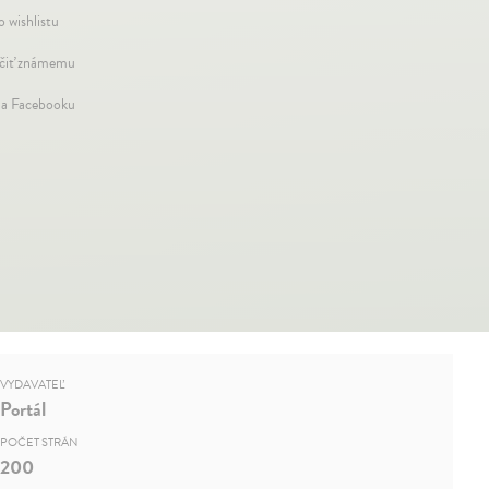
o wishlistu
iť známemu
na Facebooku
VYDAVATEĽ
Portál
POČET STRÁN
200