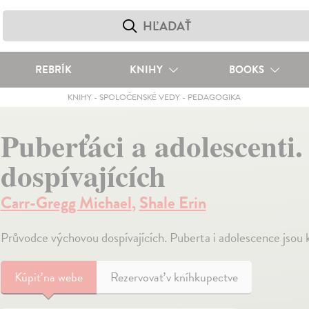
REBRÍK
KNIHY
BOOKS
KNIHY
-
SPOLOČENSKÉ VEDY
-
PEDAGOGIKA
Puberťáci a adolescenti
dospívajících
Carr-Gregg Michael
,
Shale Erin
Průvodce výchovou dospívajících. Puberta i adolescence jsou 
Kúpiť
na webe
Rezervovať v kníhkupectve