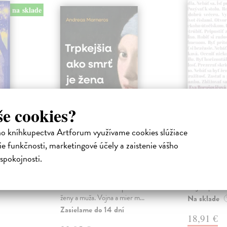
na sklade
še cookies?
ho kníhkupectva Artforum využívame cookies slúžiace
ejisté
Trpkejšia ako smrť
Plechov
je žena
e funkčnosti, marketingové účely a zaistenie vášho
Borušovičová
Táto kniha je
spokojnosti.
iha
Marneros Andreas
| Kniha
projektov, na
právěl o
JE TO MOŽNO NAJVÄČŠIA
Borušovičová 
o nejisté
REVOLÚCIA NAŠICH DNÍ:
svojich posled
ý román
rovnocennosť a rovnoprávnosť
ženy a muža. Vojna a mier m...
Na sklade
Zasielame do 14 dní
18,91 €