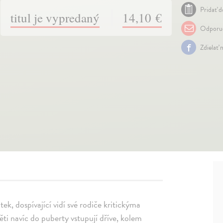
Pridať d
titul je vypredaný
14,10 €
Odporuč
Zdielať 
tek, dospívající vidí své rodiče kritickýma
ěti navíc do puberty vstupují dříve, kolem