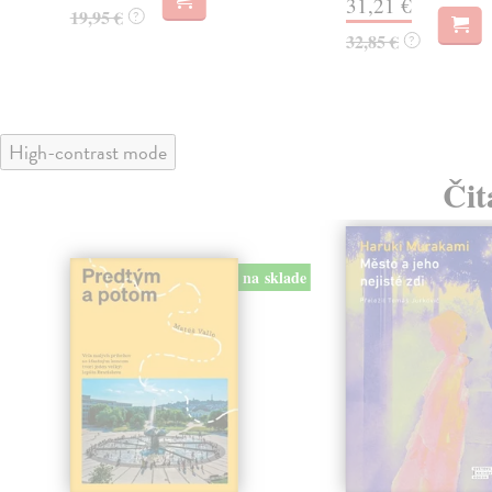
31,21 €
19,95 €
?
32,85 €
?
High-contrast mode
Čit
na sklade