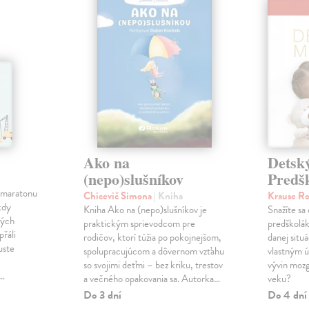
Ako na
Detsk
(nepo)slušníkov
Predš
V maratonu
Chicevič Simona
| Kniha
Krause R
kdy
Kniha Ako na (nepo)slušníkov je
Snažíte sa
ných
praktickým sprievodcom pre
predškolák
přáli
rodičov, ktorí túžia po pokojnejšom,
danej situ
uste
spolupracujúcom a dôvernom vzťahu
vlastným ú
so svojimi deťmi – bez kriku, trestov
vývin mozg
,…
a večného opakovania sa. Autorka…
veku?
Do 3 dní
Do 4 dní