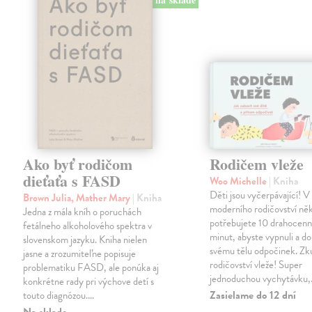
Ako byť rodičom
Rodičem vleže
dieťaťa s FASD
Woo Michelle
| Kniha
Děti jsou vyčerpávající! 
Brown Julia, Mather Mary
| Kniha
moderního rodičovství ně
Jedna z mála kníh o poruchách
potřebujete 10 drahocen
fetálneho alkoholového spektra v
minut, abyste vypnuli a do
slovenskom jazyku. Kniha nielen
svému tělu odpočinek. Zk
jasne a zrozumiteľne popisuje
rodičovství vleže! Super
problematiku FASD, ale ponúka aj
jednoduchou vychytávku
konkrétne rady pri výchove detí s
Zasielame do 12 dní
touto diagnózou.…