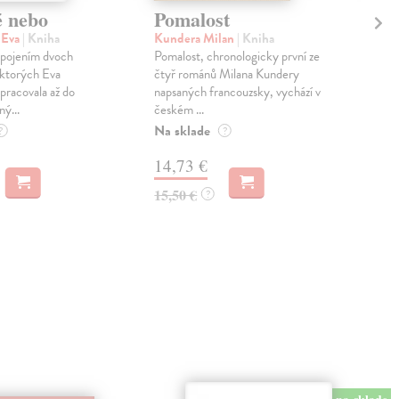
é nebo
Pomalost
Sl
pr
 Eva
| Kniha
Kundera Milan
| Kniha
sm
 spojením dvoch
Pomalost, chronologicky první ze
 ktorých Eva
čtyř románů Milana Kundery
Mik
pracovala až do
napsaných francouzsky, vychází v
Mon
ný...
českém ...
publ
Na sklade
kľú
?
?
hist
14,73 €
Na 
15,50 €
?
23
24,