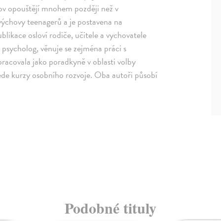
ov opouštějí mnohem později než v
 výchovy teenagerů a je postavena na
blikace osloví rodiče, učitele a vychovatele
 psycholog, věnuje se zejména práci s
 pracovala jako poradkyně v oblasti volby
vede kurzy osobního rozvoje. Oba autoři působí
Podobné tituly