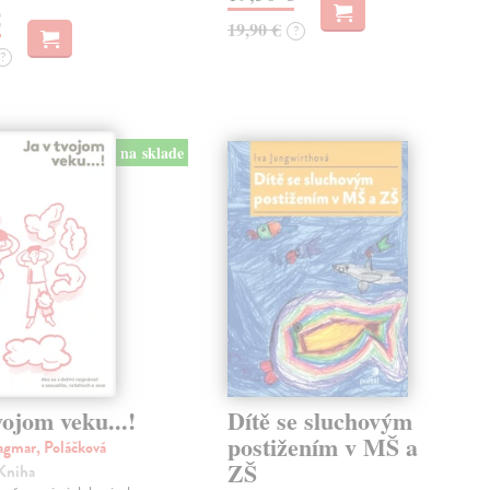
€
19,90 €
?
?
na sklade
vojom veku...!
Dítě se sluchovým
postižením v MŠ a
agmar, Poláčková
ZŠ
 Kniha