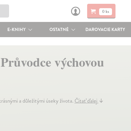
0 ks
E-KNIHY
OSTATNÉ
DAROVACIE KARTY
. Průvodce výchovou
krásnými a důležitými úseky života.
Čítať ďalej
↓