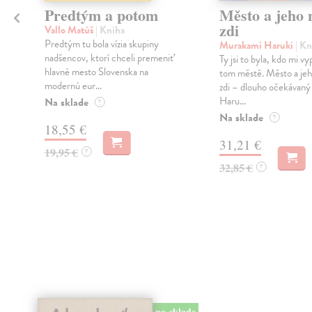
Predtým a potom
Město a jeho n
zdi
Vallo Matúš
| Kniha
Predtým tu bola vízia skupiny
Murakami Haruki
| Kn
nadšencov, ktorí chceli premeniť
Ty jsi to byla, kdo mi vy
hlavné mesto Slovenska na
tom městě. Město a jeh
modernú eur...
zdi – dlouho očekávan
Haru...
Na sklade
?
Na sklade
?
18,55 €
31,21 €
19,95 €
?
32,85 €
?
na sklade