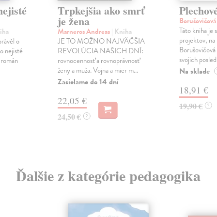
ejisté
Trpkejšia ako smrť
Plechov
je žena
Borušovičová
Táto kniha je
iha
Marneros Andreas
| Kniha
projektov, na
právěl o
JE TO MOŽNO NAJVÄČŠIA
Borušovičová 
o nejisté
REVOLÚCIA NAŠICH DNÍ:
svojich posled
ý román
rovnocennosť a rovnoprávnosť
ženy a muža. Vojna a mier m...
Na sklade
Zasielame do 14 dní
18,91 €
22,05 €
19,90 €
?
24,50 €
?
Ďalšie z kategórie pedagogika