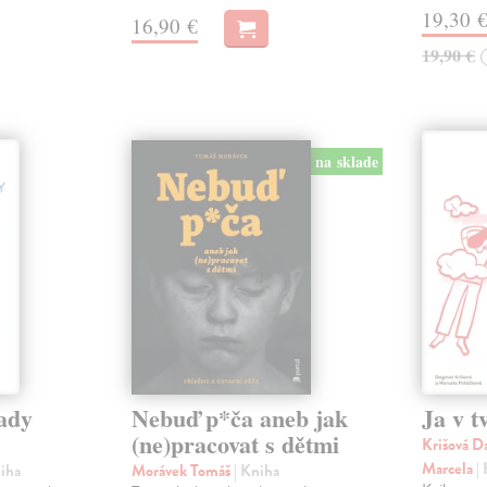
19,30 
16,90 €
19,90 €
na sklade
lady
Nebuď p*ča aneb jak
Ja v t
(ne)pracovat s dětmi
Krišová D
Marcela
|
niha
Morávek Tomáš
| Kniha