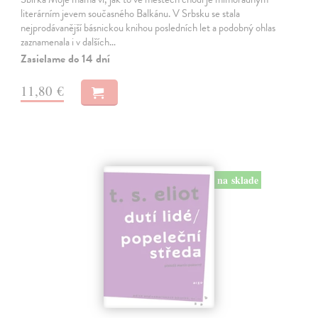
literárním jevem současného Balkánu. V Srbsku se stala
nejprodávanější básnickou knihou posledních let a podobný ohlas
zaznamenala i v dalších…
Zasielame do 14 dní
11,80 €
na sklade