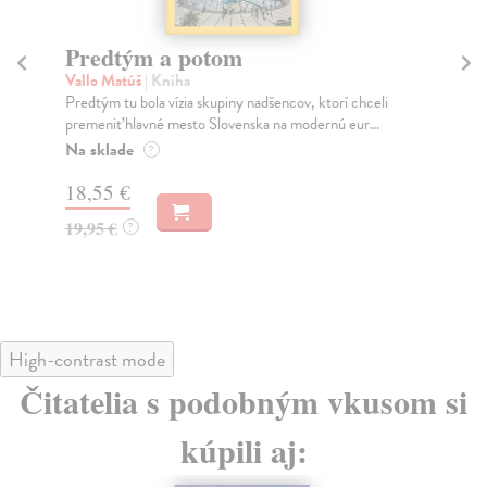
Predtým a potom
Mě
Vallo Matúš
| Kniha
Mu
Predtým tu bola vízia skupiny nadšencov, ktorí chceli
Ty 
premeniť hlavné mesto Slovenska na modernú eur...
jeh
Na sklade
Na
?
18,55 €
30
19,95 €
32
?
High-contrast mode
Čitatelia s podobným vkusom si
kúpili aj: