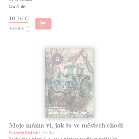
Do 4 dní
10,36 €
10,90 €
?
Moje máma ví, jak to ve městech chodí
Petrovič Radmila
| Kniha
Sbírka Moje máma ví, jak to ve městech chodí je mimořádným