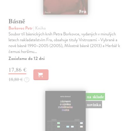
Básně
Borkovec Petr
| Kniha
Soubor tří básnických knih Petra Borkovce, vydaných v minulých
letech nakladatelstvím Fra, obsahuje tituly Vnitrozemí –Vybrané a
nové básně 1990–2005 (2005), Milostné básně (2013) a Herbář k
čemusi horšímu…
Zasielame do 12 dní
17,86 €
18,80 €
?
na sklade
novinka