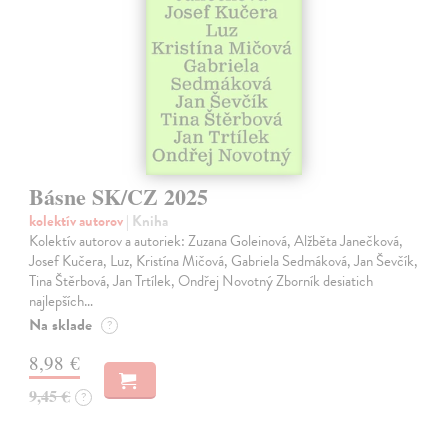
Básne SK/CZ 2025
kolektív autorov
| Kniha
Kolektív autorov a autoriek: Zuzana Goleinová, Alžběta Janečková,
Josef Kučera, Luz, Kristína Mičová, Gabriela Sedmáková, Jan Ševčík,
Tina Štěrbová, Jan Trtílek, Ondřej Novotný Zborník desiatich
najlepších…
Na sklade
?
8,98 €
9,45 €
?