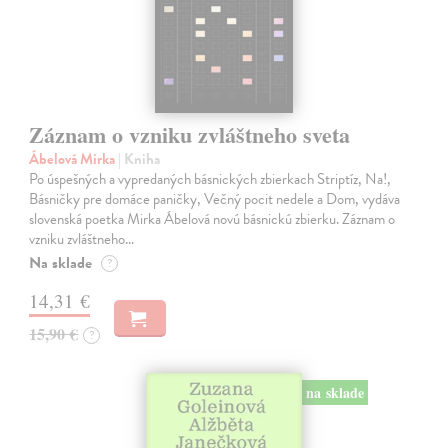
Záznam o vzniku zvláštneho sveta
Ábelová Mirka
| Kniha
Po úspešných a vypredaných básnických zbierkach Striptíz, Na!,
Básničky pre domáce paničky, Večný pocit nedele a Dom, vydáva
slovenská poetka Mirka Ábelová novú básnickú zbierku. Záznam o
vzniku zvláštneho…
Na sklade
?
14,31 €
15,90 €
?
na sklade