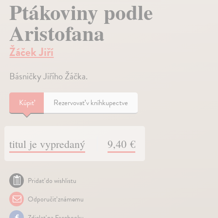
Ptákoviny podle
Aristofana
Žáček Jiří
Básničky Jiřího Žáčka.
Kúpiť
Rezervovať v kníhkupectve
titul je vypredaný
9,40 €
Pridať do wishlistu
Odporučiť známemu
Zdielať na Facebooku