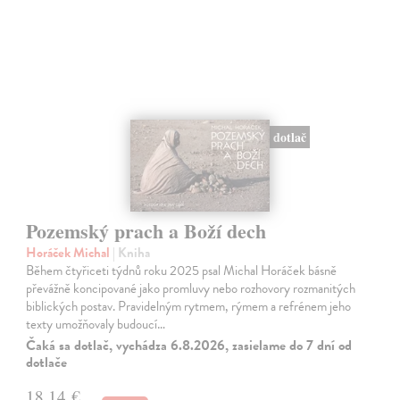
dotlač
Pozemský prach a Boží dech
Horáček Michal
| Kniha
Během čtyřiceti týdnů roku 2025 psal Michal Horáček básně
převážně koncipované jako promluvy nebo rozhovory rozmanitých
biblických postav. Pravidelným rytmem, rýmem a refrénem jeho
texty umožňovaly budoucí…
Čaká sa dotlač, vychádza 6.8.2026, zasielame do 7 dní od
dotlače
18,14 €