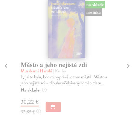
na sklade
novinka
Město a jeho nejisté zdi
So
Murakami Haruki
| Kniha
Ma
Ty jsi to byla, kdo mi vyprávěl o tom městě. Město a
Soc
jeho nejisté zdi – dlouho očekávaný román Haru...
med
Na sklade
Na
?
30,22 €
16
32,85 €
16
?