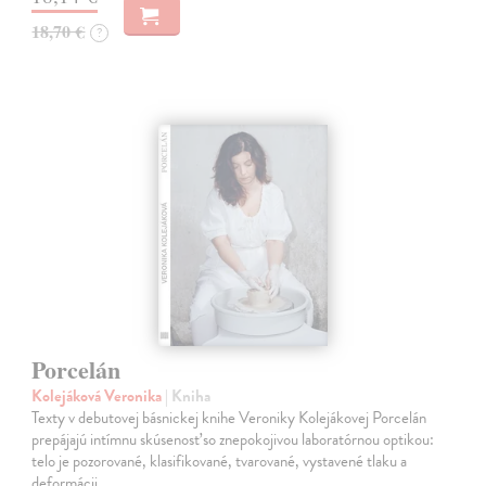
18,70 €
?
Porcelán
Kolejáková Veronika
| Kniha
Texty v debutovej básnickej knihe Veroniky Kolejákovej Porcelán
prepájajú intímnu skúsenosť so znepokojivou laboratórnou optikou:
telo je pozorované, klasifikované, tvarované, vystavené tlaku a
deformácii,…