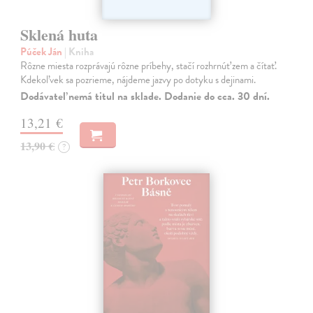
Sklená huta
Púček Ján
| Kniha
Rôzne miesta rozprávajú rôzne príbehy, stačí rozhrnúť zem a čítať.
Kdekoľvek sa pozrieme, nájdeme jazvy po dotyku s dejinami.
Dodávateľ nemá titul na sklade. Dodanie do cca. 30 dní.
13,21 €
13,90 €
?