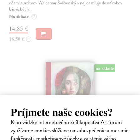
očami a srdcom. Waldemar Švábenský v nej destiluje desať rokov
básnických…
Na sklade
?
14,85 €
16,50 €
?
na sklade
Príjmete naše cookies?
K prevádzke internetového kníhkupectva Artforum
využívame cookies slúžiace na zabezpečenie a meranie
Miluj ma ako naozaj
funkčnosti, marketingové účely a zaistenie vášho