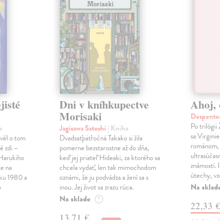
jisté
Dni v kníhkupectve
Ahoj, 
Morisaki
Despentes
Po trilógi
a
Jagisawa Satoshi
| Kniha
sa Virgini
ávěl o tom
Dvadsaťpäťročná Takako si žila
románom, 
é zdi –
pomerne bezstarostne až do dňa,
ultrasúča
Harukiho
keď jej priateľ Hideaki, za ktorého sa
známostí. 
e na
chcela vydať, len tak mimochodom
útechy, vzd
oku 1980 a
oznámi, že ju podvádza a žení sa s
Na sklad
o
inou. Jej život sa zrazu rúca.
Na sklade
?
22,33 
13,71 €