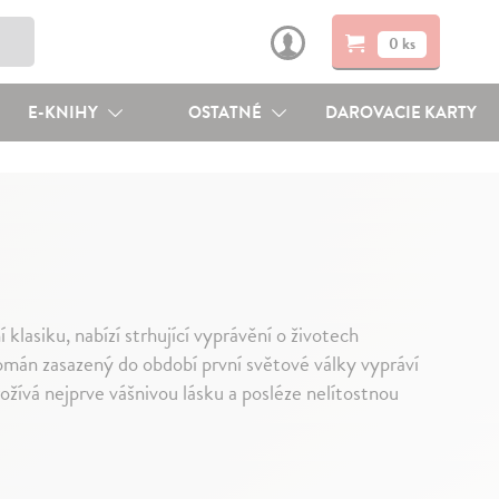
0 ks
E-KNIHY
OSTATNÉ
DAROVACIE KARTY
í klasiku, nabízí strhující vyprávění o životech
Román zasazený do období první světové války vypráví
žívá nejprve vášnivou lásku a posléze nelítostnou