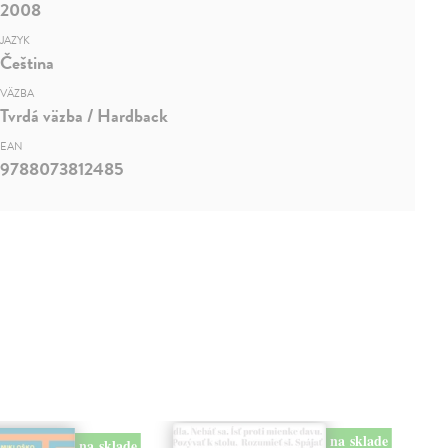
2008
JAZYK
Čeština
VÄZBA
Tvrdá väzba / Hardback
EAN
9788073812485
na sklade
na sklade