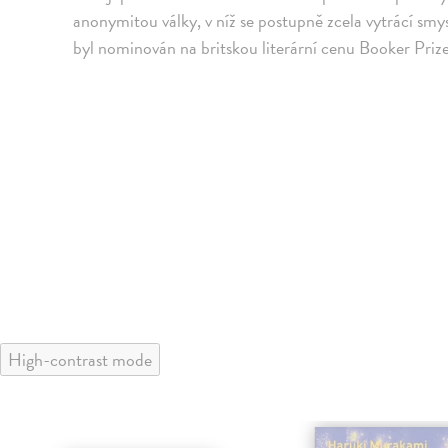
anonymitou války, v níž se postupně zcela vytrácí smy
byl nominován na britskou literární cenu Booker Prize
High-contrast mode