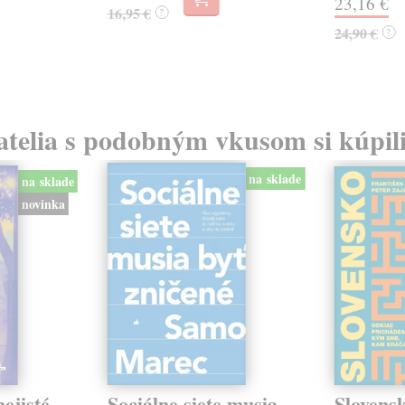
23,16 €
16,95 €
?
24,90 €
?
atelia s podobným vkusom si kúpili
na sklade
na sklade
novinka
ejisté
Sociálne siete musia
Slovens