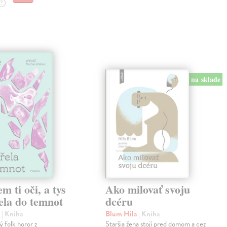
?
na sklade
em ti oči, a tys
Ako milovať svoju
ela do temnot
dcéru
e
| Kniha
Blum Hila
| Kniha
 folk horor z
Staršia žena stojí pred domom a cez