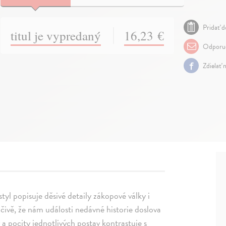
Pridať d
titul je vypredaný
16,23 €
Odporuč
Zdielať 
styl popisuje děsivé detaily zákopové války i
ivě, že nám události nedávné historie doslova
a pocity jednotlivých postav kontrastuje s