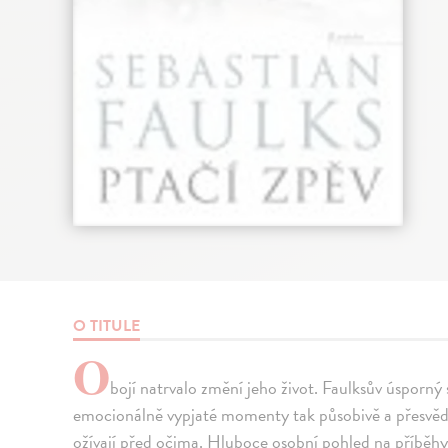
O TITULE
O
bojí natrvalo změní jeho život. Faulksův úsporný 
emocionálně vypjaté momenty tak působivě a přesvědč
ožívají před očima. Hluboce osobní pohled na příběhy 