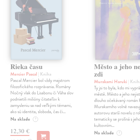
Rieka času
Město a jeho ne
zdi
Mercier Pascal
| Kniha
Pascal Mercier bol vždy majstrom
Murakami Haruki
| Knih
filozofického rozprávania. Romány
Ty jsi to byla, kdo mi vypr
Nočný vlak do Lisabonu či Váha slov
městě. Město a jeho nejist
podnietili milióny čitateľov k
dlouho očekávaný román 
zamysleniu sa nad veľkými témami,
Murakamiho volně navazuj
ako sú identita, sloboda, čas či…
autorovu starší novelu z r
Na sklade
tematicky se prolíná s jeh
?
kultovním…
12,30 €
Na sklade
?