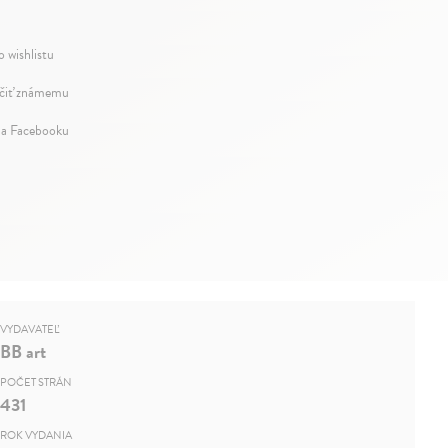
o wishlistu
iť známemu
na Facebooku
VYDAVATEĽ
BB art
POČET STRÁN
431
ROK VYDANIA