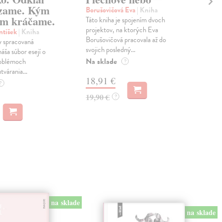
zame. Kým
Borušovičová Eva
| Kniha
Kun
m kráčame.
Táto kniha je spojením dvoch
Poma
projektov, na ktorých Eva
čty
ntišek
| Kniha
Borušovičová pracovala až do
naps
 spracovaná
svojich posledný...
česk
náša súbor esejí o
Na sklade
Na 
oblémoch
?
tvárania...
18,91 €
14
?
19,90 €
15,
?
na sklade
na sklade