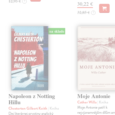
12,95 €
?
30,22 €
32,85 €
?
na sklade
Napoleon z Notting
Moje Antonie
Hillu
Cather Willa
| Kniha
Moje Antonie patří k
Chesterton Gilbert Keith
| Kniha
nejvýznamnějším dílům a
Dej literárnej prvotiny anglický