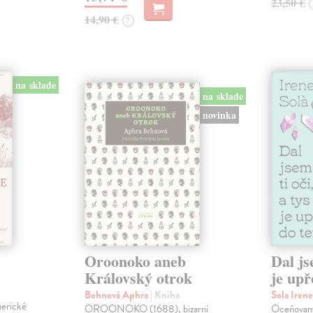
23,50 €
14,90 €
?
na sklade
na sklade
novinka
Oroonoko aneb
Dal js
Královský otrok
je upř
Behnová Aphra
| Kniha
Sola Iren
merické
OROONOKO (1688), bizarní
Oceňovaný