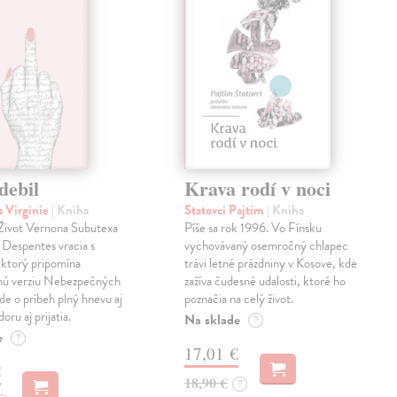
debil
Krava rodí v noci
 Virginie
| Kniha
Statovci Pajtim
| Kniha
i Život Vernona Subutexa
Píše sa rok 1996. Vo Fínsku
e Despentes vracia s
vychovávaný osemročný chlapec
ktorý pripomína
trávi letné prázdniny v Kosove, kde
snú verziu Nebezpečných
zažíva čudesné udalosti, ktoré ho
Ide o príbeh plný hnevu aj
poznačia na celý život.
oru aj prijatia.
Na sklade
?
e
?
17,01 €
€
18,90 €
?