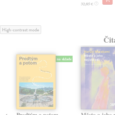
32,85 €
?
High-contrast mode
Čit
na sklade
Predtým a potom
Město a jeho n