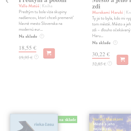
zdi
Vallo Matúš
| Kniha
Predtým tu bola vízia skupiny
Murakami Haruki
| Kn
nadšencov, ktorí chceli premeniť
Ty jsi to byla, kdo mi vy
hlavné mesto Slovenska na
tom městě. Město a jeh
modernú eur...
zdi – dlouho očekávan
Haru...
Na sklade
?
Na sklade
?
18,55 €
30,22 €
19,95 €
?
32,85 €
?
na sklade