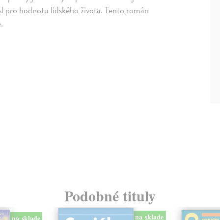
sl pro hodnotu lidského života. Tento román
.
Podobné tituly
na sklade
na sklade