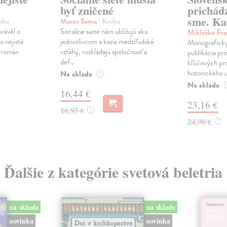
byť zničené
prichád
sme. Ka
iha
Marec Samo
| Kniha
právěl o
Sociálne siete nám ubližujú ako
Mikloško Fra
o nejisté
jednotlivcom a kazia medziľudské
Monograficky
ý román
vzťahy, rozkladajú spoločnosť a
publikácia pri
def...
kľúčových pr
historického u
Na sklade
?
Na sklade
16,44 €
23,16 €
16,95 €
?
24,90 €
?
Ďalšie z kategórie svetová beletria
na sklade
na sklade
novinka
novinka