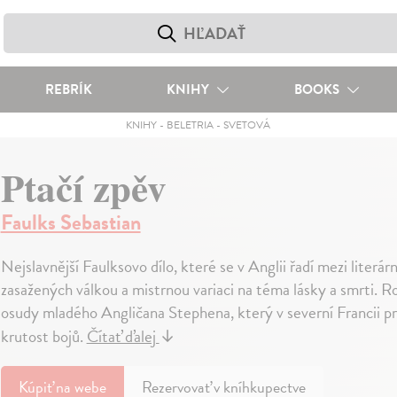
REBRÍK
KNIHY
BOOKS
KNIHY
-
BELETRIA
-
SVETOVÁ
Ptačí zpěv
Faulks Sebastian
Nejslavnější Faulksovo dílo, které se v Anglii řadí mezi literárn
zasažených válkou a mistrnou variaci na téma lásky a smrti. 
osudy mladého Angličana Stephena, který v severní Francii pro
krutost bojů.
Čítať ďalej
↓
Kúpiť
na webe
Rezervovať v kníhkupectve