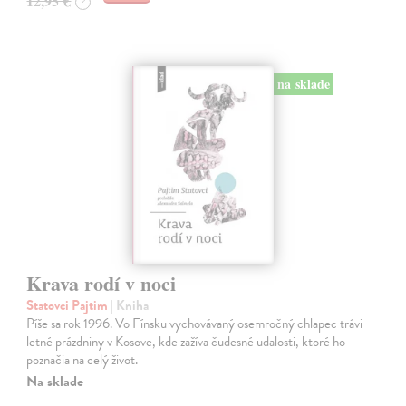
12,95 €
?
na sklade
Krava rodí v noci
Statovci Pajtim
| Kniha
Píše sa rok 1996. Vo Fínsku vychovávaný osemročný chlapec trávi
letné prázdniny v Kosove, kde zažíva čudesné udalosti, ktoré ho
poznačia na celý život.
Na sklade