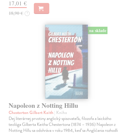
17,01 €
18,90 €
?
na sklade
Napoleon z Notting Hillu
Chesterton Gilbert Keith
| Kniha
Dej literárnej prvotiny anglický spisovateľa, filozofa a laického
teológa Gilberta Keitha Chestertona (1874 – 1936) Napoleon z
Notting Hillu sa odohráva v roku 1984, keď sa Angličania rozhodli