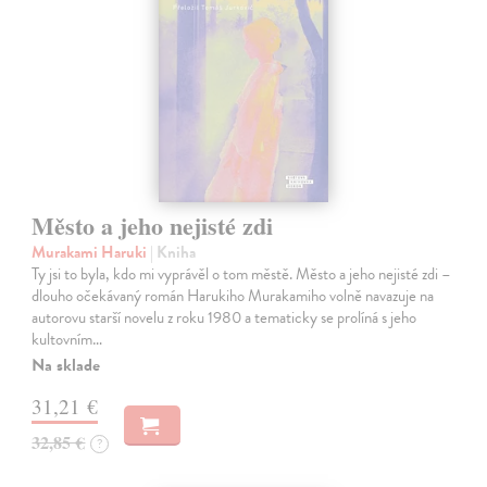
Město a jeho nejisté zdi
Murakami Haruki
| Kniha
Ty jsi to byla, kdo mi vyprávěl o tom městě. Město a jeho nejisté zdi –
dlouho očekávaný román Harukiho Murakamiho volně navazuje na
autorovu starší novelu z roku 1980 a tematicky se prolíná s jeho
kultovním…
Na sklade
31,21 €
32,85 €
?