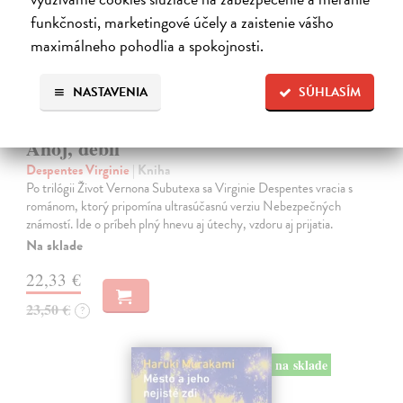
funkčnosti, marketingové účely a zaistenie vášho
maximálneho pohodlia a spokojnosti.
NASTAVENIA
SÚHLASÍM
Ahoj, debil
Despentes Virginie
| Kniha
Po trilógii Život Vernona Subutexa sa Virginie Despentes vracia s
románom, ktorý pripomína ultrasúčasnú verziu Nebezpečných
známostí. Ide o príbeh plný hnevu aj útechy, vzdoru aj prijatia.
Na sklade
22,33 €
23,50 €
?
na sklade