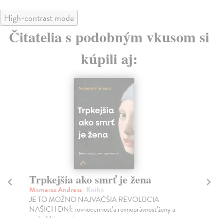
High-contrast mode
Čitatelia s podobným vkusom si
kúpili aj:
Trpkejšia ako smrť je žena
P
Marneros Andreas
| Kniha
Bor
JE TO MOŽNO NAJVÄČŠIA REVOLÚCIA
Tát
NAŠICH DNÍ: rovnocennosť a rovnoprávnosť ženy a
Bor