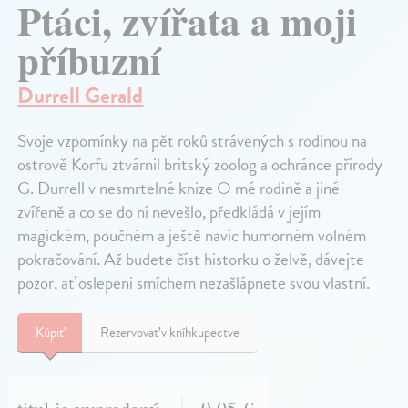
Ptáci, zvířata a moji
příbuzní
Durrell Gerald
Svoje vzpomínky na pět roků strávených s rodinou na
ostrově Korfu ztvárnil britský zoolog a ochránce přírody
G. Durrell v nesmrtelné knize O mé rodině a jiné
zvířeně a co se do ní nevešlo, předkládá v jejím
magickém, poučném a ještě navíc humorném volném
pokračování. Až budete číst historku o želvě, dávejte
pozor, ať oslepeni smíchem nezašlápnete svou vlastní.
Kúpiť
Rezervovať v kníhkupectve