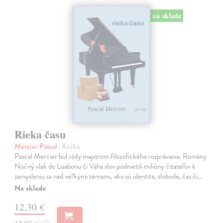
na sklade
Rieka času
Mercier Pascal
| Kniha
Pascal Mercier bol vždy majstrom filozofického rozprávania. Romány
Nočný vlak do Lisabonu či Váha slov podnietili milióny čitateľov k
zamysleniu sa nad veľkými témami, ako sú identita, sloboda, čas či…
Na sklade
12,30 €