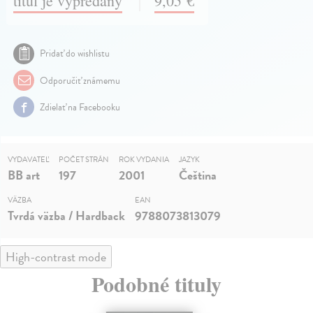
titul je vypredaný
9,05 €
Pridať do wishlistu
Odporučiť známemu
Zdielať na Facebooku
VYDAVATEĽ
POČET STRÁN
ROK VYDANIA
JAZYK
BB art
197
2001
Čeština
VÄZBA
EAN
Tvrdá väzba / Hardback
9788073813079
High-contrast mode
Podobné tituly