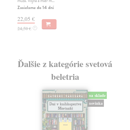
muža. Vojna a mier m...
Na
Zasielame do 14 dní
18
22,05 €
19
24,50 €
?
Ďalšie z kategórie svetová
beletria
na sklade
novinka