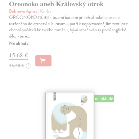
Oroonoko aneb Královský otrok
Behnová Aphra
| Kniha
OROONOKO (1688), bizarní barokní příběh afrického prince
uvrženého do otroctví v Surinamu, patří k nejvýznamnějším textům z
období počátků britského románu, bývá označován za první anglické
dílo, které…
Na sklade
15,68 €
16,50 €
?
na sklade