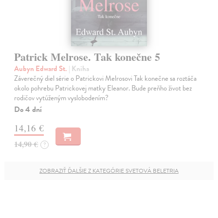
Patrick Melrose. Tak konečne 5
Aubyn Edward St.
| Kniha
Záverečný diel série o Patrickovi Melrosovi Tak konečne sa roztáča
okolo pohrebu Patrickovej matky Eleanor. Bude preňho život bez
rodičov vytúženým vyslobodením?
Do 4 dní
14,16 €
14,90 €
?
ZOBRAZIŤ ĎALŠIE Z KATEGÓRIE SVETOVÁ BELETRIA