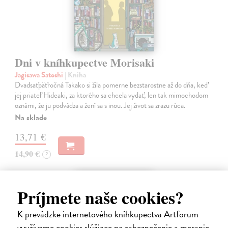
Dni v kníhkupectve Morisaki
Jagisawa Satoshi
| Kniha
Dvadsaťpäťročná Takako si žila pomerne bezstarostne až do dňa, keď
jej priateľ Hideaki, za ktorého sa chcela vydať, len tak mimochodom
oznámi, že ju podvádza a žení sa s inou. Jej život sa zrazu rúca.
Na sklade
13,71 €
14,90 €
?
na sklade
Príjmete naše cookies?
K prevádzke internetového kníhkupectva Artforum
využívame cookies slúžiace na zabezpečenie a meranie