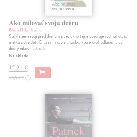
Ako milovať svoju dcéru
Blum Hila
| Kniha
Staršia žena stojí pred domom a cez okno tajne pozoruje rodinu: otca,
matku a dve deti. Díva sa na svoje vnučky, ktoré kvôli odlúčeniu od
dcéry nikdy nestretla.
Na sklade
15,21 €
16,90 €
?