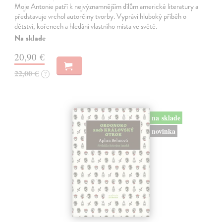
Moje Antonie patří k nejvýznamnějším dílům americké literatury a
představuje vrchol autorčiny tvorby. Vypráví hluboký příběh o
dětství, kořenech a hledání vlastního místa ve světě.
Na sklade
20,90 €
22,00 €
?
na sklade
novinka