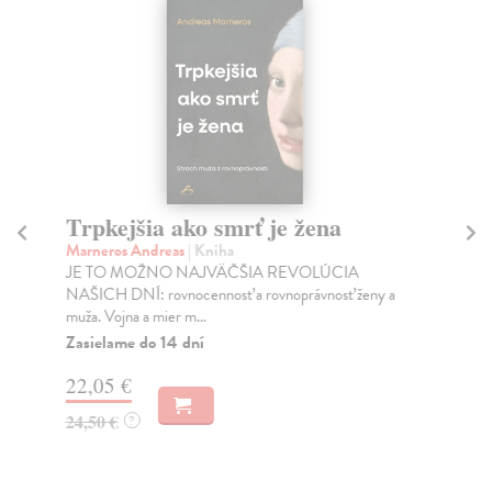
Trpkejšia ako smrť je žena
P
Marneros Andreas
| Kniha
Bor
JE TO MOŽNO NAJVÄČŠIA REVOLÚCIA
Tát
NAŠICH DNÍ: rovnocennosť a rovnoprávnosť ženy a
Bor
muža. Vojna a mier m...
Na
Zasielame do 14 dní
18
22,05 €
19
24,50 €
?