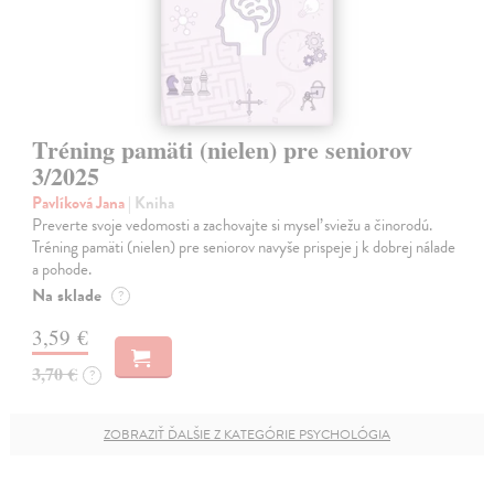
Tréning pamäti (nielen) pre seniorov
3/2025
Pavlíková Jana
| Kniha
Preverte svoje vedomosti a zachovajte si myseľ sviežu a činorodú.
Tréning pamäti (nielen) pre seniorov navyše prispeje j k dobrej nálade
a pohode.
Na sklade
?
3,59 €
3,70 €
?
ZOBRAZIŤ ĎALŠIE Z KATEGÓRIE PSYCHOLÓGIA