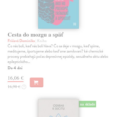
Cesta do mozgu a späť
Fričová Dominika
| Kniha
Čo nás bolí, keď nás bolí hlava? Čo sa deje v mozgu, keď spíme,
meditujeme, športujeme alebo keď sme zamilovaní? ké chemické
procesy prebiehajú počas depresívnej epizódy, sexuálneho aktu alebo
epileptického…
Do 4 dní
16,06 €
16,90 €
?
na sklade