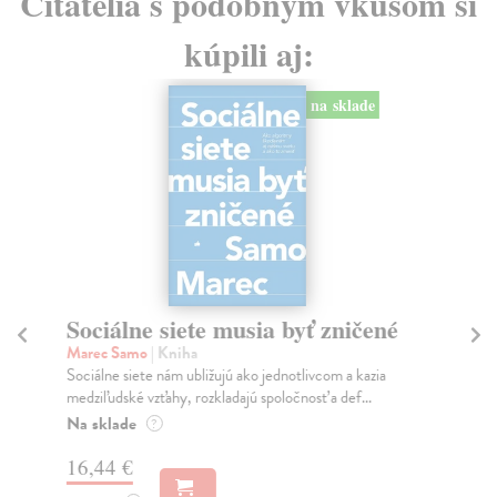
Čitatelia s podobným vkusom si
kúpili aj:
na sklade
Sociálne siete musia byť zničené
S
K
Marec Samo
| Kniha
Sociálne siete nám ubližujú ako jednotlivcom a kazia
Mik
medziľudské vzťahy, rozkladajú spoločnosť a def...
Mon
o k
Na sklade
?
Na
16,44 €
23