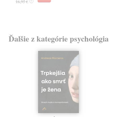
16,95 €
?
24
Ďalšie z kategórie psychológia