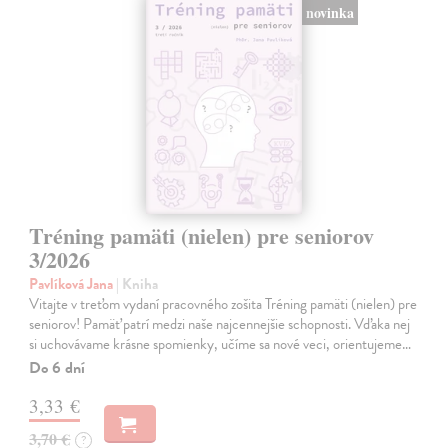
novinka
Tréning pamäti (nielen) pre seniorov
3/2026
Pavlíková Jana
| Kniha
Vitajte v treťom vydaní pracovného zošita Tréning pamäti (nielen) pre
seniorov! Pamäť patrí medzi naše najcennejšie schopnosti. Vďaka nej
si uchovávame krásne spomienky, učíme sa nové veci, orientujeme…
Do 6 dní
3,33 €
3,70 €
?