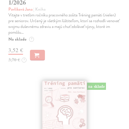
1/2026
Pavlíková Jana
| Kniha
Vitajte v treťom ročníku pracovného zošita Tréning pamäti (nielen)
pre seniorov. Určený je všetkým lúštiteľom, ktorí sa rozhodli venovať
svojmu duševnému zdraviu a majú chuť zdolávať výzvy, ktoré im
pomôžu…
Na sklade
?
3,52 €
3,70 €
?
na sklade