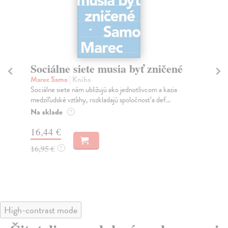
Sociálne siete musia byť zničené
S
K
Marec Samo
| Kniha
Sociálne siete nám ubližujú ako jednotlivcom a kazia
Mik
medziľudské vzťahy, rozkladajú spoločnosť a def...
Mon
o k
Na sklade
?
Na
16,44 €
23
16,95 €
?
24
High-contrast mode