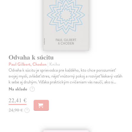
Odvaha k súcitu
Paul Gilbert, Choden
| Kniha
Odvaha k súcitu je sprievodca pre každého, kto chce porozumieť
svojej mysli, zvládať stres, nájsť vnútorný pokoj a rozvíjať láskavý vzťah
k sebe aj druhým. Vďaka praktickým cvičeniam vás naučí, ako si…
Na sklade
?
22,41 €
24,90 €
?