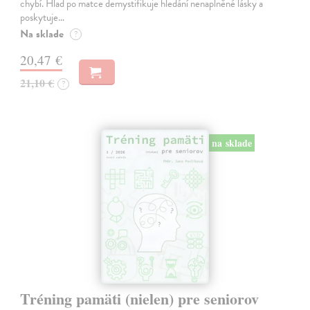
chybí. Hlad po matce demystifikuje hledání nenaplněné lásky a
poskytuje…
Na sklade
?
20,47 €
21,10 €
?
na sklade
Tréning pamäti (nielen) pre seniorov