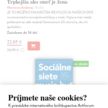
Trpkejšia ako smrť je žena
Marneros Andreas
| Kniha
JE TO MOŽNO NAJVÄČŠIA REVOLÚCIA NAŠICH DNÍ:
rovnocennosť a rovnoprávnosť ženy a muža. Vojna a mier medzi
pohlaviami sa však nezačali feminizmom 20. storočia, ale ich
spolužitím.
Zasielame do 14 dní
22,05 €
24,50 €
?
na sklade
Príjmete naše cookies?
K prevádzke internetového kníhkupectva Artforum