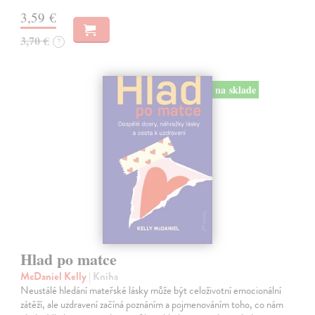
3,59 €
3,70 €
?
na sklade
Hlad po matce
McDaniel Kelly
| Kniha
Neustálé hledání mateřské lásky může být celoživotní emocionální
zátěží, ale uzdravení začíná poznáním a pojmenováním toho, co nám