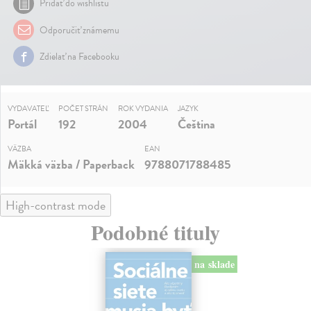
Pridať do wishlistu
Odporučiť známemu
Zdielať na Facebooku
VYDAVATEĽ
POČET STRÁN
ROK VYDANIA
JAZYK
Portál
192
2004
Čeština
VÄZBA
EAN
Mäkká väzba / Paperback
9788071788485
High-contrast mode
Podobné tituly
na sklade