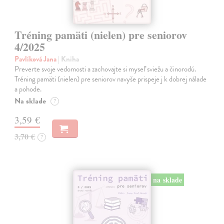
Tréning pamäti (nielen) pre seniorov
4/2025
Pavlíková Jana
| Kniha
Preverte svoje vedomosti a zachovajte si myseľ sviežu a činorodú.
Tréning pamäti (nielen) pre seniorov navyše prispeje j k dobrej nálade
a pohode.
Na sklade
?
3,59 €
3,70 €
?
na sklade