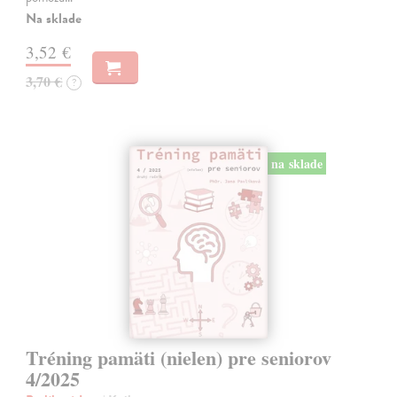
Na sklade
3,52 €
3,70 €
?
na sklade
Tréning pamäti (nielen) pre seniorov
4/2025