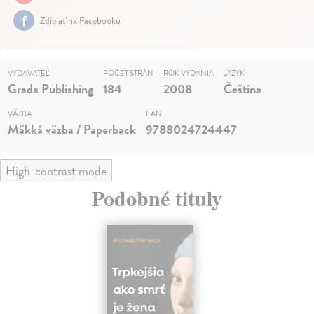
Zdielať na Facebooku
VYDAVATEĽ
POČET STRÁN
ROK VYDANIA
JAZYK
Grada Publishing
184
2008
Čeština
VÄZBA
EAN
Mäkká väzba / Paperback
9788024724447
High-contrast mode
Podobné tituly