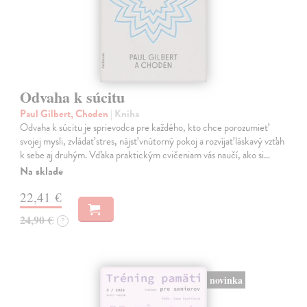
Odvaha k súcitu
Paul Gilbert, Choden
| Kniha
Odvaha k súcitu je sprievodca pre každého, kto chce porozumieť
svojej mysli, zvládať stres, nájsť vnútorný pokoj a rozvíjať láskavý vzťah
k sebe aj druhým. Vďaka praktickým cvičeniam vás naučí, ako si…
Na sklade
22,41 €
24,90 €
?
novinka