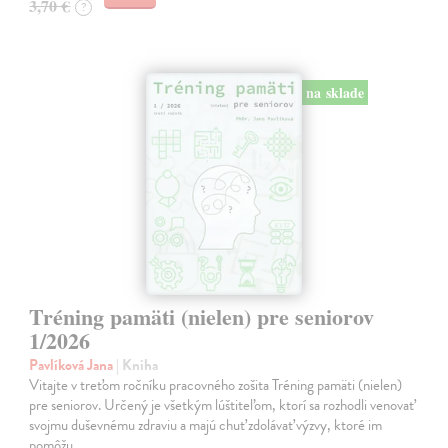
3,70 €
?
na sklade
Tréning pamäti (nielen) pre seniorov
1/2026
Pavlíková Jana
| Kniha
Vitajte v treťom ročníku pracovného zošita Tréning pamäti (nielen)
pre seniorov. Určený je všetkým lúštiteľom, ktorí sa rozhodli venovať
svojmu duševnému zdraviu a majú chuť zdolávať výzvy, ktoré im
pomôžu…