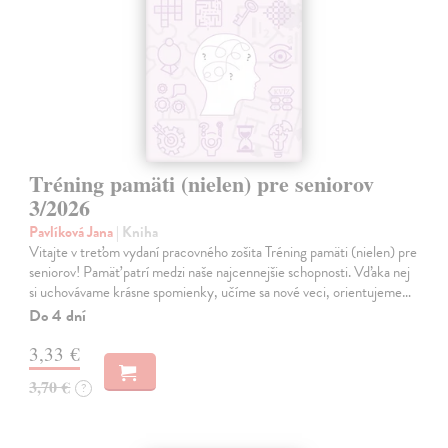
Tréning pamäti (nielen) pre seniorov
3/2026
Pavlíková Jana
| Kniha
Vitajte v treťom vydaní pracovného zošita Tréning pamäti (nielen) pre
seniorov! Pamäť patrí medzi naše najcennejšie schopnosti. Vďaka nej
si uchovávame krásne spomienky, učíme sa nové veci, orientujeme…
Do 4 dní
3,33 €
3,70 €
?