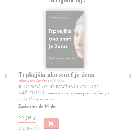
Trpkejšia ako smrť je žena
P
Marneros Andreas
| Kniha
Bor
JE TO MOŽNO NAJVÄČŠIA REVOLÚCIA
Tát
NAŠICH DNÍ: rovnocennosť a rovnoprávnosť ženy a
Bor
muža. Vojna a mier m...
Na
Zasielame do 14 dní
18
22,05 €
19
24,50 €
?