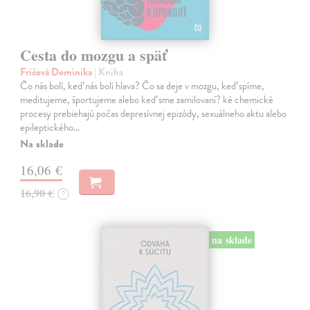
Cesta do mozgu a späť
Fričová Dominika
| Kniha
Čo nás bolí, keď nás bolí hlava? Čo sa deje v mozgu, keď spíme,
meditujeme, športujeme alebo keď sme zamilovaní? ké chemické
procesy prebiehajú počas depresívnej epizódy, sexuálneho aktu alebo
epileptického…
Na sklade
16,06 €
16,90 €
?
na sklade