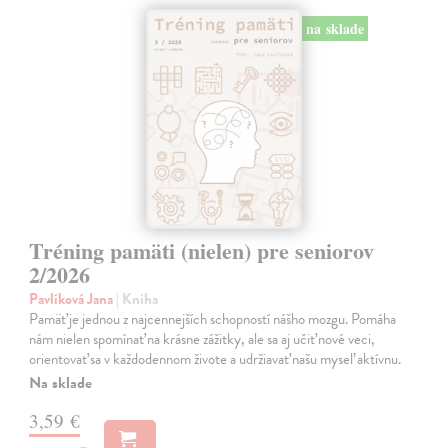
na sklade
Tréning pamäti (nielen) pre seniorov
2/2026
Pavlíková Jana
| Kniha
Pamäť je jednou z najcennejších schopností nášho mozgu. Pomáha
nám nielen spomínať na krásne zážitky, ale sa aj učiť nové veci,
orientovať sa v každodennom živote a udržiavať našu myseľ aktívnu.
Na sklade
3,59 €