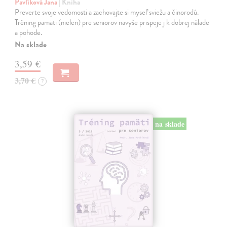
Pavlíková Jana
| Kniha
Preverte svoje vedomosti a zachovajte si myseľ sviežu a činorodú.
Tréning pamäti (nielen) pre seniorov navyše prispeje j k dobrej nálade
a pohode.
Na sklade
3,59 €
3,70 €
?
na sklade