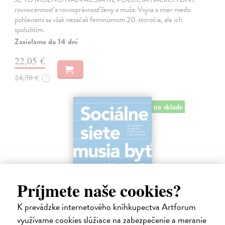
rovnocennosť a rovnoprávnosť ženy a muža. Vojna a mier medzi
pohlaviami sa však nezačali feminizmom 20. storočia, ale ich
spolužitím.
Zasielame do 14 dní
22,05 €
24,50 €
?
na sklade
Príjmete naše cookies?
K prevádzke internetového kníhkupectva Artforum
využívame cookies slúžiace na zabezpečenie a meranie