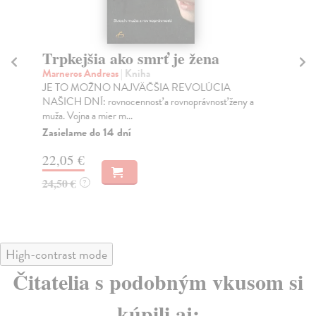
Trpkejšia ako smrť je žena
P
Marneros Andreas
| Kniha
Bor
JE TO MOŽNO NAJVÄČŠIA REVOLÚCIA
Tát
NAŠICH DNÍ: rovnocennosť a rovnoprávnosť ženy a
Bor
muža. Vojna a mier m...
Na
Zasielame do 14 dní
18
22,05 €
19
24,50 €
?
High-contrast mode
Čitatelia s podobným vkusom si
kúpili aj: