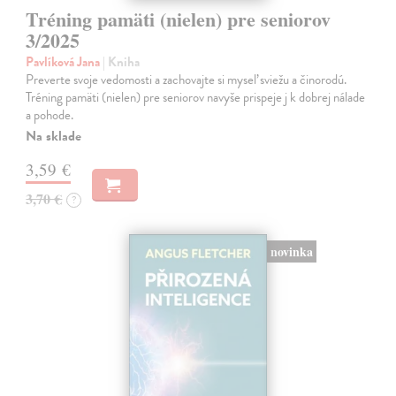
Tréning pamäti (nielen) pre seniorov
3/2025
Pavlíková Jana
| Kniha
Preverte svoje vedomosti a zachovajte si myseľ sviežu a činorodú.
Tréning pamäti (nielen) pre seniorov navyše prispeje j k dobrej nálade
a pohode.
Na sklade
3,59 €
3,70 €
?
novinka