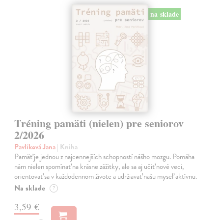
na sklade
Tréning pamäti (nielen) pre seniorov
2/2026
Pavlíková Jana
| Kniha
Pamäť je jednou z najcennejších schopností nášho mozgu. Pomáha
nám nielen spomínať na krásne zážitky, ale sa aj učiť nové veci,
orientovať sa v každodennom živote a udržiavať našu myseľ aktívnu.
Na sklade
?
3,59 €