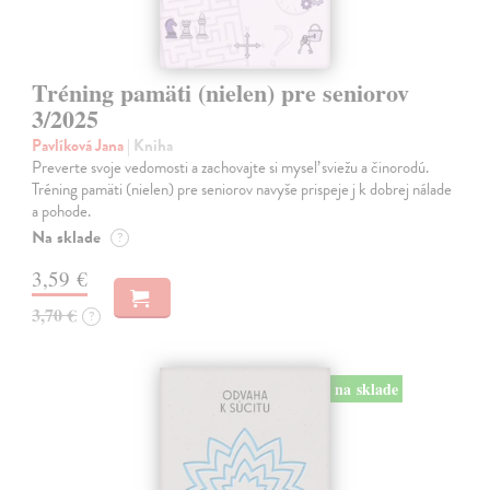
Tréning pamäti (nielen) pre seniorov
3/2025
Pavlíková Jana
| Kniha
Preverte svoje vedomosti a zachovajte si myseľ sviežu a činorodú.
Tréning pamäti (nielen) pre seniorov navyše prispeje j k dobrej nálade
a pohode.
Na sklade
?
3,59 €
3,70 €
?
na sklade