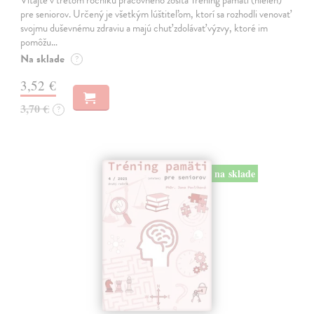
pre seniorov. Určený je všetkým lúštiteľom, ktorí sa rozhodli venovať
svojmu duševnému zdraviu a majú chuť zdolávať výzvy, ktoré im
pomôžu…
Na sklade
?
3,52 €
3,70 €
?
na sklade