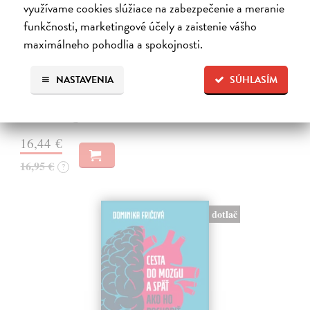
využívame cookies slúžiace na zabezpečenie a meranie
funkčnosti, marketingové účely a zaistenie vášho
Sociálne siete musia byť zničené
maximálneho pohodlia a spokojnosti.
Marec Samo
| Kniha
Sociálne siete nám ubližujú ako jednotlivcom a kazia medziľudské
vzťahy, rozkladajú spoločnosť a deformujú politiku. Máme sa horšie,
NASTAVENIA
SÚHLASÍM
nerozumieme si a nedokážeme riešiť problémy, lebo sa nedokážeme
dohodnúť…
Na sklade
?
16,44 €
16,95 €
?
dotlač