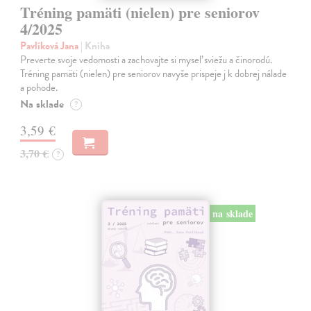
Tréning pamäti (nielen) pre seniorov
4/2025
Pavlíková Jana
| Kniha
Preverte svoje vedomosti a zachovajte si myseľ sviežu a činorodú.
Tréning pamäti (nielen) pre seniorov navyše prispeje j k dobrej nálade
a pohode.
Na sklade
?
3,59 €
3,70 €
?
na sklade