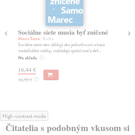
Sociálne siete musia byť zničené
S
K
Marec Samo
| Kniha
Sociálne siete nám ubližujú ako jednotlivcom a kazia
Mik
medziľudské vzťahy, rozkladajú spoločnosť a def...
Mon
o k
Na sklade
?
Na
16,44 €
23
16,95 €
?
24
High-contrast mode
Čitatelia s podobným vkusom si