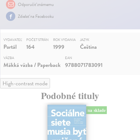
Odporučiť známemu
Zdielať na Facebooku
VYDAVATEĽ
POČET STRÁN
ROK VYDANIA
JAZYK
Portál
164
1999
Čeština
VÄZBA
EAN
Mäkká väzba / Paperback
9788071783091
High-contrast mode
Podobné tituly
na sklade