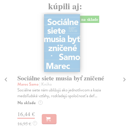
kúpili aj:
na sklade
Sociálne siete musia byť zničené
S
K
Marec Samo
| Kniha
Sociálne siete nám ubližujú ako jednotlivcom a kazia
Mik
medziľudské vzťahy, rozkladajú spoločnosť a def...
Mon
o k
Na sklade
?
Na
16,44 €
23
16,95 €
?
24