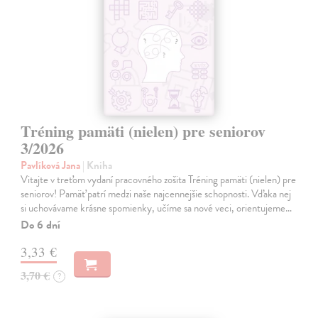
Tréning pamäti (nielen) pre seniorov
3/2026
Pavlíková Jana
| Kniha
Vitajte v treťom vydaní pracovného zošita Tréning pamäti (nielen) pre
seniorov! Pamäť patrí medzi naše najcennejšie schopnosti. Vďaka nej
si uchovávame krásne spomienky, učíme sa nové veci, orientujeme…
Do 6 dní
3,33 €
3,70 €
?