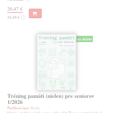
20,47 €
21,10 €
?
na sklade
Tréning pamäti (nielen) pre seniorov
1/2026
Pavlíková Jana
| Kniha
Vitajte v treťom ročníku pracovného zošita Tréning pamäti (nielen)