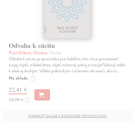
Odvaha k súcitu
Paul Gilbert, Choden
| Kniha
Odvaha k súcitu je sprievodca pre každého, kto chce porozumieť
svojej mysli, zvládať stres, nájsť vnútorný pokoj a rozvíjať láskavý vzťah
k sebe aj druhým. Vďaka praktickým cvičeniam vás naučí, ako si…
Na sklade
?
22,41 €
24,90 €
?
ZOBRAZIŤ ĎALŠIE Z KATEGÓRIE PSYCHOLÓGIA