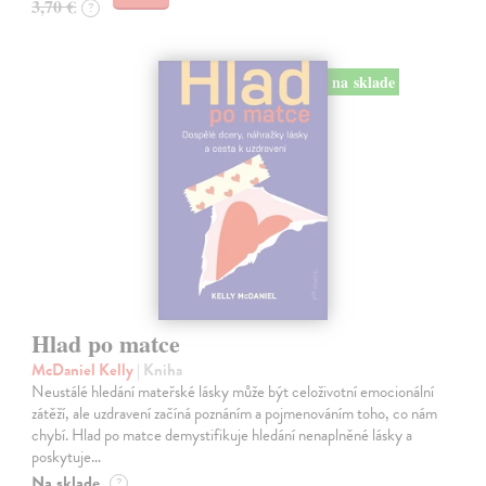
3,70 €
?
na sklade
Hlad po matce
McDaniel Kelly
| Kniha
Neustálé hledání mateřské lásky může být celoživotní emocionální
zátěží, ale uzdravení začíná poznáním a pojmenováním toho, co nám
chybí. Hlad po matce demystifikuje hledání nenaplněné lásky a
poskytuje…
Na sklade
?