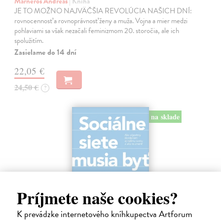
Marneros Andreas
| Kniha
JE TO MOŽNO NAJVÄČŠIA REVOLÚCIA NAŠICH DNÍ:
rovnocennosť a rovnoprávnosť ženy a muža. Vojna a mier medzi
pohlaviami sa však nezačali feminizmom 20. storočia, ale ich
spolužitím.
Zasielame do 14 dní
22,05 €
24,50 €
?
na sklade
Príjmete naše cookies?
K prevádzke internetového kníhkupectva Artforum