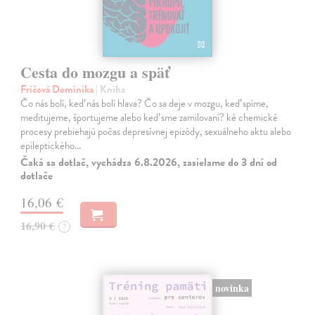
Cesta do mozgu a späť
Fričová Dominika
| Kniha
Čo nás bolí, keď nás bolí hlava? Čo sa deje v mozgu, keď spíme,
meditujeme, športujeme alebo keď sme zamilovaní? ké chemické
procesy prebiehajú počas depresívnej epizódy, sexuálneho aktu alebo
epileptického…
Čaká sa dotlač, vychádza 6.8.2026, zasielame do 3 dní od
dotlače
16,06 €
16,90 €
?
novinka