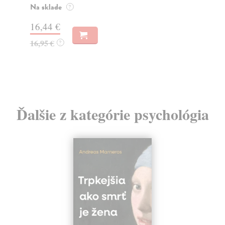
o k
Na sklade
?
Na
16,44 €
23
16,95 €
?
24
Ďalšie z kategórie psychológia