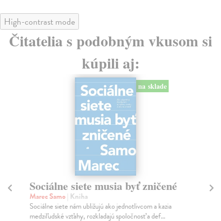
High-contrast mode
Čitatelia s podobným vkusom si
kúpili aj:
na sklade
Sociálne siete musia byť zničené
S
K
Marec Samo
| Kniha
Sociálne siete nám ubližujú ako jednotlivcom a kazia
Mik
medziľudské vzťahy, rozkladajú spoločnosť a def...
Mon