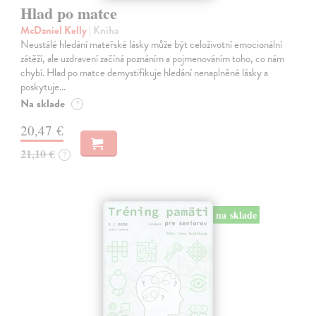
Hlad po matce
McDaniel Kelly
| Kniha
Neustálé hledání mateřské lásky může být celoživotní emocionální
zátěží, ale uzdravení začíná poznáním a pojmenováním toho, co nám
chybí. Hlad po matce demystifikuje hledání nenaplněné lásky a
poskytuje…
Na sklade
?
20,47 €
21,10 €
?
na sklade