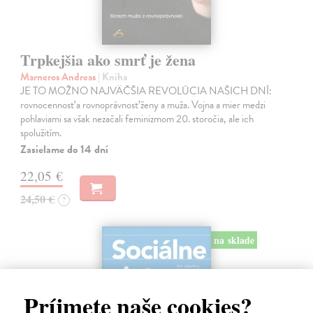
Trpkejšia ako smrť je žena
Marneros Andreas
| Kniha
JE TO MOŽNO NAJVÄČŠIA REVOLÚCIA NAŠICH DNÍ:
rovnocennosť a rovnoprávnosť ženy a muža. Vojna a mier medzi
pohlaviami sa však nezačali feminizmom 20. storočia, ale ich
spolužitím.
Zasielame do 14 dní
22,05 €
24,50 €
?
na sklade
Príjmete naše cookies?