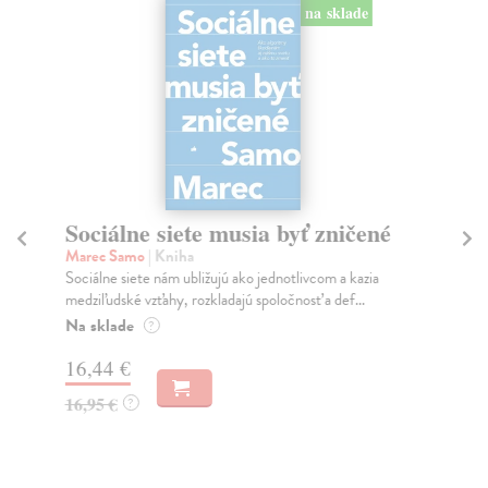
na sklade
Sociálne siete musia byť zničené
S
K
Marec Samo
| Kniha
Sociálne siete nám ubližujú ako jednotlivcom a kazia
Mik
medziľudské vzťahy, rozkladajú spoločnosť a def...
Mon
o k
Na sklade
?
Na
16,44 €
23
16,95 €
?
24