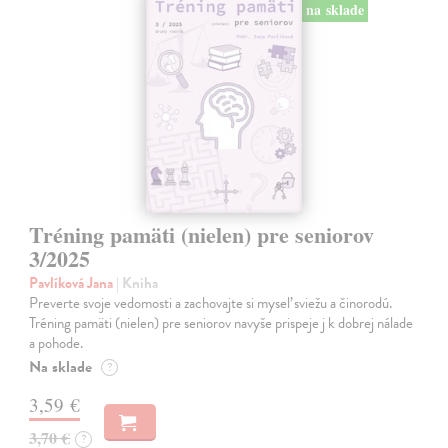
na sklade
Tréning pamäti (nielen) pre seniorov
3/2025
Pavlíková Jana
| Kniha
Preverte svoje vedomosti a zachovajte si myseľ sviežu a činorodú.
Tréning pamäti (nielen) pre seniorov navyše prispeje j k dobrej nálade
a pohode.
Na sklade
?
3,59 €
3,70 €
?