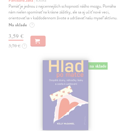
Pavlíková Jana
| Kniha
Pamäť je jednou z najcennejších schopností nášho mozgu. Pomáha
nám nielen spomínať na krásne zážitky, ale sa aj učiť nové veci,
orientovať sa v každodennom živote a udržiavať našu myseľ aktívnu.
Na sklade
?
3,59 €
3,70 €
?
na sklade