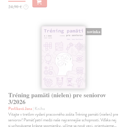
24,90 €
?
novinka
Tréning pamäti (nielen) pre seniorov
3/2026
Pavlíková Jana
| Kniha
Vitajte v treťom vydaní pracovného zošita Tréning pamäti (nielen) pre
seniorov! Pamäť patrí medzi naše najcennejšie schopnosti. Vďaka nej
si uchovávame krásne spomienky, učíme sa nové veci, orientujeme…