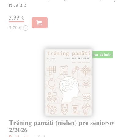
Do 6 dní
3,33 €
3,70 €
?
na sklade
Tréning pamäti (nielen) pre seniorov
2/2026