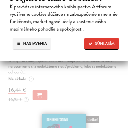
K prevádzke internetového kníhkupectva Artforum
využívame cookies slúžiace na zabezpečenie a meranie
funkčnosti, marketingové účely a zaistenie vášho
maximálneho pohodlia a spokojnosti.
Sociálne siete musia byť zničené
NASTAVENIA
SÚHLASÍM
Marec Samo
| Kniha
Sociálne siete nám ubližujú ako jednotlivcom a kazia medziľudské
vzťahy, rozkladajú spoločnosť a deformujú politiku. Máme sa horšie,
nerozumieme si a nedokážeme riešiť problémy, lebo sa nedokážeme
dohodnúť…
Na sklade
?
16,44 €
16,95 €
?
dotlač