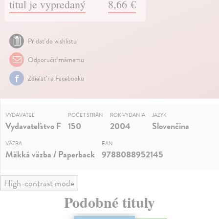
titul je vypredaný
8,66 €
Pridať do wishlistu
Odporučiť známemu
Zdielať na Facebooku
VYDAVATEĽ
POČET STRÁN
ROK VYDANIA
JAZYK
Vydavateľstvo F
150
2004
Slovenčina
VÄZBA
EAN
Mäkká väzba / Paperback
9788088952145
High-contrast mode
Podobné tituly