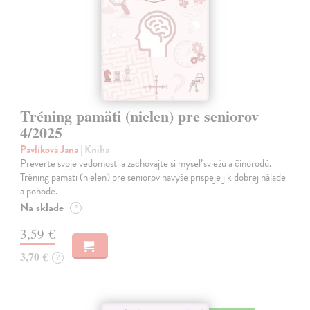
Tréning pamäti (nielen) pre seniorov
4/2025
Pavlíková Jana
| Kniha
Preverte svoje vedomosti a zachovajte si myseľ sviežu a činorodú.
Tréning pamäti (nielen) pre seniorov navyše prispeje j k dobrej nálade
a pohode.
Na sklade
?
3,59 €
3,70 €
?