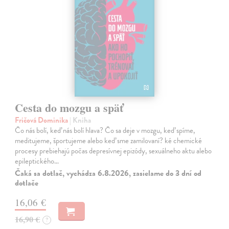
Cesta do mozgu a späť
Fričová Dominika
| Kniha
Čo nás bolí, keď nás bolí hlava? Čo sa deje v mozgu, keď spíme,
meditujeme, športujeme alebo keď sme zamilovaní? ké chemické
procesy prebiehajú počas depresívnej epizódy, sexuálneho aktu alebo
epileptického…
Čaká sa dotlač, vychádza 6.8.2026, zasielame do 3 dní od
dotlače
16,06 €
16,90 €
?