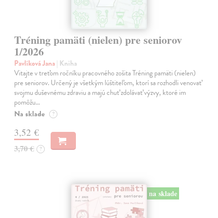
Tréning pamäti (nielen) pre seniorov
1/2026
Pavlíková Jana
| Kniha
Vitajte v treťom ročníku pracovného zošita Tréning pamäti (nielen)
pre seniorov. Určený je všetkým lúštiteľom, ktorí sa rozhodli venovať
svojmu duševnému zdraviu a majú chuť zdolávať výzvy, ktoré im
pomôžu…
Na sklade
?
3,52 €
3,70 €
?
na sklade