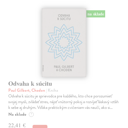
na sklade
Odvaha k súcitu
Paul Gilbert, Choden
| Kniha
Odvaha k súcitu je sprievodca pre každého, kto chce porozumieť
svojej mysli, zvládať stres, nájsť vnútorný pokoj a rozvíjať láskavý vzťah
k sebe aj druhým. Vďaka praktickým cvičeniam vás naučí, ako si…
Na sklade
?
22,41 €