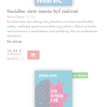
Sociálne siete musia byť zničené
Marec Samo
| Kniha
Sociálne siete nám ubližujú ako jednotlivcom a kazia medziľudské
vzťahy, rozkladajú spoločnosť a deformujú politiku. Máme sa horšie,
nerozumieme si a nedokážeme riešiť problémy, lebo sa nedokážeme
dohodnúť…
Na sklade
16,44 €
16,95 €
?
na sklade