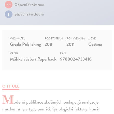
Odporučiť známemu
Zdielať na Facebooku
VYDAVATEĽ
POČET STRÁN
ROK VYDANIA
JAZYK
Grada Publishing
208
2011
Čeština
VÄZBA
EAN
Mäkká väzba / Paperback
9788024733418
O TITULE
M
oderní publikace zkušených pedagogů analyzuje
mechanismy a typy paměti, fyziologické faktory, které