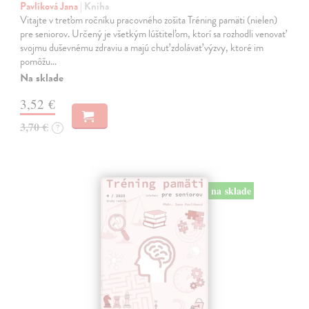
Pavlíková Jana
| Kniha
Vitajte v treťom ročníku pracovného zošita Tréning pamäti (nielen)
pre seniorov. Určený je všetkým lúštiteľom, ktorí sa rozhodli venovať
svojmu duševnému zdraviu a majú chuť zdolávať výzvy, ktoré im
pomôžu…
Na sklade
3,52 €
3,70 €
?
na sklade