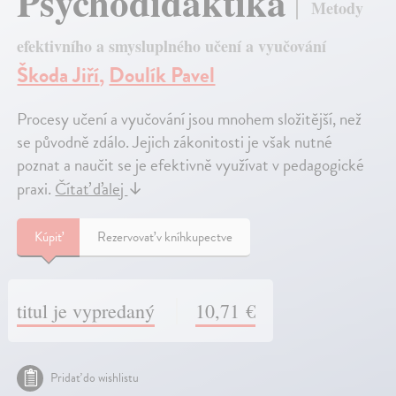
Psychodidaktika
Metody
efektivního a smysluplného učení a vyučování
Škoda Jiří
,
Doulík Pavel
Procesy učení a vyučování jsou mnohem složitější, než
se původně zdálo. Jejich zákonitosti je však nutné
poznat a naučit se je efektivně využívat v pedagogické
praxi.
Čítať ďalej
↓
Kúpiť
Rezervovať v kníhkupectve
titul je vypredaný
10,71 €
Pridať do wishlistu