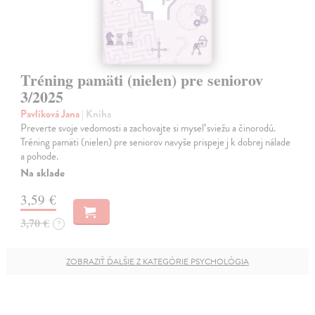
Tréning pamäti (nielen) pre seniorov
3/2025
Pavlíková Jana
| Kniha
Preverte svoje vedomosti a zachovajte si myseľ sviežu a činorodú.
Tréning pamäti (nielen) pre seniorov navyše prispeje j k dobrej nálade
a pohode.
Na sklade
3,59 €
3,70 €
?
ZOBRAZIŤ ĎALŠIE Z KATEGÓRIE PSYCHOLÓGIA