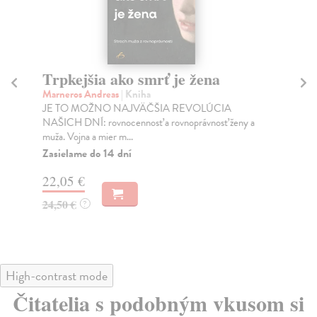
Trpkejšia ako smrť je žena
P
Marneros Andreas
| Kniha
Bor
JE TO MOŽNO NAJVÄČŠIA REVOLÚCIA
Tát
NAŠICH DNÍ: rovnocennosť a rovnoprávnosť ženy a
Bor
muža. Vojna a mier m...
Na
Zasielame do 14 dní
18
22,05 €
19
24,50 €
?
High-contrast mode
Čitatelia s podobným vkusom si