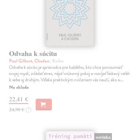
Odvaha k súcitu
Paul Gilbert, Choden
| Kniha
Odvaha k súcitu je sprievodca pre každého, kto chce porozumieť
svojej mysli, zvládať stres, nájsť vnútorný pokoj a rozvíjať láskavý vzťah
k sebe aj druhým. Vďaka praktickým cvičeniam vás naučí, ako si…
Na sklade
22,41 €
24,90 €
?
novinka