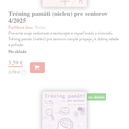
Tréning pamäti (nielen) pre seniorov
4/2025
Pavlíková Jana
| Kniha
Preverte svoje vedomosti a zachovajte si myseľ sviežu a činorodú.
Tréning pamäti (nielen) pre seniorov navyše prispeje j k dobrej nálade
a pohode.
Na sklade
3,59 €
3,70 €
?
na sklade