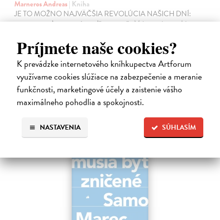
Marneros Andreas
| Kniha
JE TO MOŽNO NAJVÄČŠIA REVOLÚCIA NAŠICH DNÍ:
rovnocennosť a rovnoprávnosť ženy a muža. Vojna a mier medzi
pohlaviami sa však nezačali feminizmom 20. storočia, ale ich
Príjmete naše cookies?
spolužitím.
Zasielame do 14 dní
K prevádzke internetového kníhkupectva Artforum
22,05 €
využívame cookies slúžiace na zabezpečenie a meranie
funkčnosti, marketingové účely a zaistenie vášho
24,50 €
?
maximálneho pohodlia a spokojnosti.
na sklade
NASTAVENIA
SÚHLASÍM