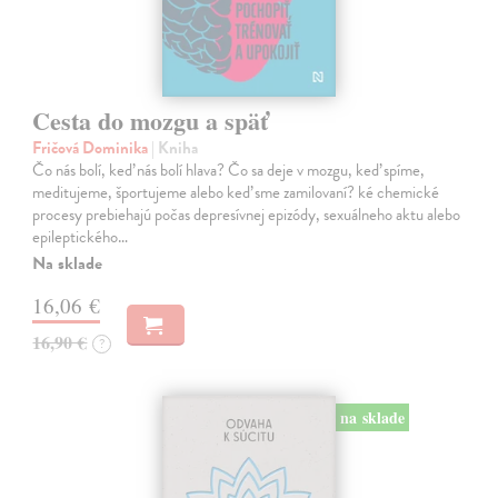
Cesta do mozgu a späť
Fričová Dominika
| Kniha
Čo nás bolí, keď nás bolí hlava? Čo sa deje v mozgu, keď spíme,
meditujeme, športujeme alebo keď sme zamilovaní? ké chemické
procesy prebiehajú počas depresívnej epizódy, sexuálneho aktu alebo
epileptického…
Na sklade
16,06 €
16,90 €
?
na sklade