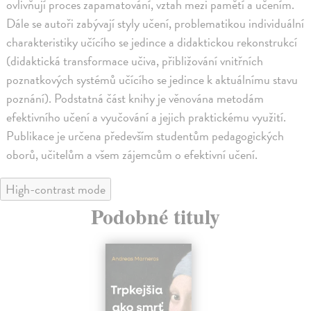
ovlivňují proces zapamatování, vztah mezi pamětí a učením.
Dále se autoři zabývají styly učení, problematikou individuální
charakteristiky učícího se jedince a didaktickou rekonstrukcí
(didaktická transformace učiva, přibližování vnitřních
poznatkových systémů učícího se jedince k aktuálnímu stavu
poznání). Podstatná část knihy je věnována metodám
efektivního učení a vyučování a jejich praktickému využití.
Publikace je určena především studentům pedagogických
oborů, učitelům a všem zájemcům o efektivní učení.
High-contrast mode
Podobné tituly