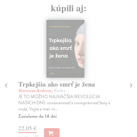
kúpili aj:
Trpkejšia ako smrť je žena
P
Marneros Andreas
| Kniha
Bor
JE TO MOŽNO NAJVÄČŠIA REVOLÚCIA
Tát
NAŠICH DNÍ: rovnocennosť a rovnoprávnosť ženy a
Bor
muža. Vojna a mier m...
Na
Zasielame do 14 dní
18
22,05 €
19