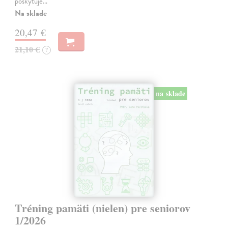
poskytuje…
Na sklade
20,47 €
21,10 €
?
na sklade
Tréning pamäti (nielen) pre seniorov
1/2026