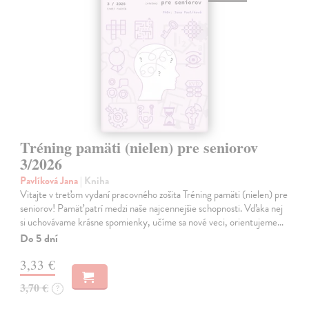
Tréning pamäti (nielen) pre seniorov
3/2026
Pavlíková Jana
| Kniha
Vitajte v treťom vydaní pracovného zošita Tréning pamäti (nielen) pre
seniorov! Pamäť patrí medzi naše najcennejšie schopnosti. Vďaka nej
si uchovávame krásne spomienky, učíme sa nové veci, orientujeme…
Do 5 dní
3,33 €
3,70 €
?