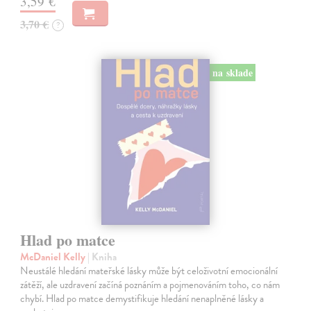
3,59 €
3,70 €
?
na sklade
Hlad po matce
McDaniel Kelly
| Kniha
Neustálé hledání mateřské lásky může být celoživotní emocionální
zátěží, ale uzdravení začíná poznáním a pojmenováním toho, co nám
chybí. Hlad po matce demystifikuje hledání nenaplněné lásky a