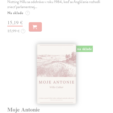
Notting Hillu sa odohráva v roku 1984, keď sa Angličania rozhodli
zriecť parlamentnej…
Na sklade
?
15,19 €
15,99 €
?
na sklade
Moje Antonie