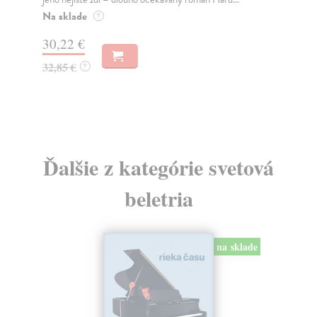
Na sklade
?
16,44 €
16,95 €
?
Ďalšie z kategórie svetová
beletria
na sklade