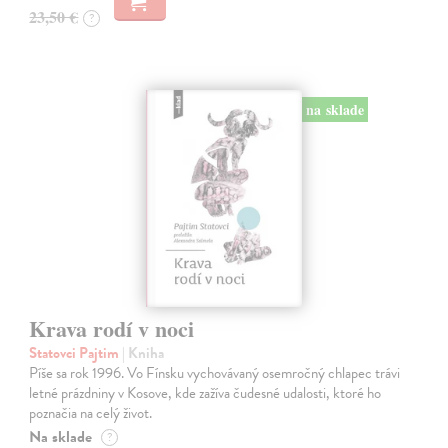
23,50 €
?
na sklade
Krava rodí v noci
Statovci Pajtim
| Kniha
Píše sa rok 1996. Vo Fínsku vychovávaný osemročný chlapec trávi
letné prázdniny v Kosove, kde zažíva čudesné udalosti, ktoré ho
poznačia na celý život.
Na sklade
?