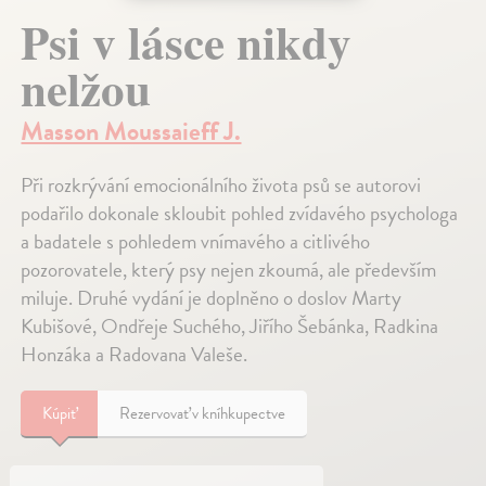
Psi v lásce nikdy
nelžou
Masson Moussaieff J.
Při rozkrývání emocionálního života psů se autorovi
podařilo dokonale skloubit pohled zvídavého psychologa
a badatele s pohledem vnímavého a citlivého
pozorovatele, který psy nejen zkoumá, ale především
miluje. Druhé vydání je doplněno o doslov Marty
Kubišové, Ondřeje Suchého, Jiřího Šebánka, Radkina
Honzáka a Radovana Valeše.
Kúpiť
Rezervovať v kníhkupectve