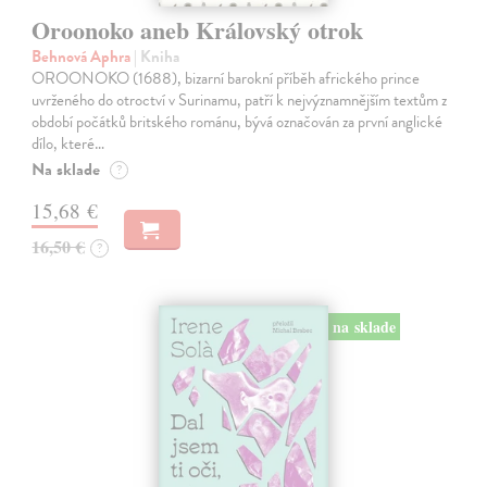
Oroonoko aneb Královský otrok
Behnová Aphra
| Kniha
OROONOKO (1688), bizarní barokní příběh afrického prince
uvrženého do otroctví v Surinamu, patří k nejvýznamnějším textům z
období počátků britského románu, bývá označován za první anglické
dílo, které…
Na sklade
?
15,68 €
16,50 €
?
na sklade