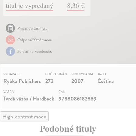
titul je vypredaný
8,36 €
Pridať do wishlistu
Odporučiť známemu
Zdielať na Facebooku
VYDAVATEĽ
POČET STRÁN
ROK VYDANIA
JAZYK
Rybka Publishers
272
2007
Čeština
VÄZBA
EAN
Tvrdá väzba / Hardback
9788086182889
High-contrast mode
Podobné tituly