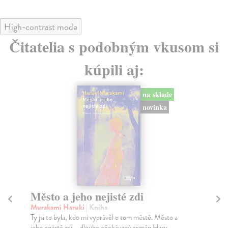
High-contrast mode
Čitatelia s podobným vkusom si
kúpili aj:
na sklade
lade
nka
Sociálne siete musia byť zničené
Marec Samo
| Kniha
Město a
Sociálne siete nám ubližujú ako jednotlivcom a kazia
ru...
medziľudské vzťahy, rozkladajú spoločnosť a def...