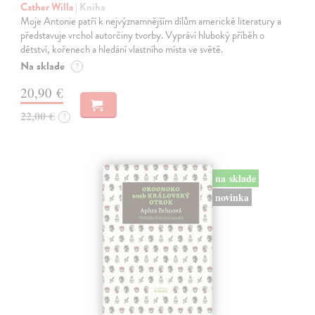
Cather Willa
| Kniha
Moje Antonie patří k nejvýznamnějším dílům americké literatury a
představuje vrchol autorčiny tvorby. Vypráví hluboký příběh o
dětství, kořenech a hledání vlastního místa ve světě.
Na sklade
?
20,90 €
22,00 €
?
na sklade
novinka