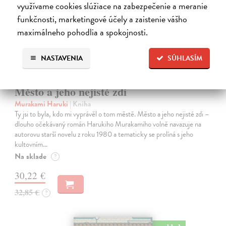
využívame cookies slúžiace na zabezpečenie a meranie
funkčnosti, marketingové účely a zaistenie vášho
maximálneho pohodlia a spokojnosti.
NASTAVENIA
SÚHLASÍM
Město a jeho nejisté zdi
Murakami Haruki
| Kniha
Ty jsi to byla, kdo mi vyprávěl o tom městě. Město a jeho nejisté zdi –
dlouho očekávaný román Harukiho Murakamiho volně navazuje na
autorovu starší novelu z roku 1980 a tematicky se prolíná s jeho
kultovním…
Na sklade
?
30,22 €
32,85 €
?