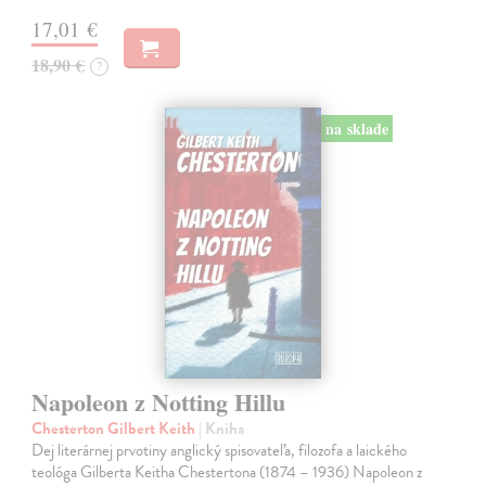
17,01 €
18,90 €
?
na sklade
Napoleon z Notting Hillu
Chesterton Gilbert Keith
| Kniha
Dej literárnej prvotiny anglický spisovateľa, filozofa a laického
teológa Gilberta Keitha Chestertona (1874 – 1936) Napoleon z