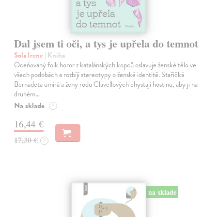
Dal jsem ti oči, a tys je upřela do temnot
Sola Irene
| Kniha
Oceňovaný folk horor z katalánských kopců oslavuje ženské tělo ve
všech podobách a rozbíjí stereotypy o ženské identitě. Stařičká
Bernadeta umírá a ženy rodu Clavellových chystají hostinu, aby ji na
druhém…
Na sklade
?
16,44 €
17,30 €
?
na sklade