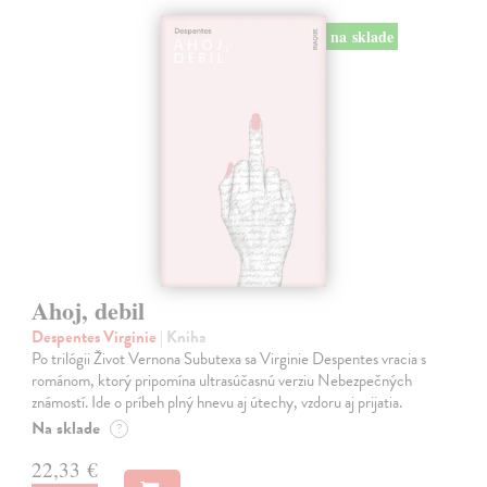
na sklade
Ahoj, debil
Despentes Virginie
| Kniha
Po trilógii Život Vernona Subutexa sa Virginie Despentes vracia s
románom, ktorý pripomína ultrasúčasnú verziu Nebezpečných
známostí. Ide o príbeh plný hnevu aj útechy, vzdoru aj prijatia.
Na sklade
?
22,33 €