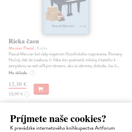
Rieka času
Mercier Pascal
| Kniha
Pascal Mercier bol vždy majstrom filozofického rozprávania. Romány
Nočný vlak do Lisabonu či Váha slov podnietili milióny čitateľov k
zamysleniu sa nad veľkými témami, ako sú identita, sloboda, čas či…
Na sklade
?
12,30 €
12,95 €
?
na sklade
Príjmete naše cookies?
novinka
K prevádzke internetového kníhkupectva Artforum