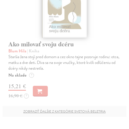
Ako milovať svoju dcéru
Blum Hila
| Kniha
Staršia žena stojí pred domom a cez okno tajne pozoruje rodinu: otca,
matku a dve deti. Díva sa na svoje vnučky, ktoré kvôli odlúčeniu od
dcéry nikdy nestretla.
Na sklade
?
15,21 €
16,90 €
?
ZOBRAZIŤ ĎALŠIE Z KATEGÓRIE SVETOVÁ BELETRIA