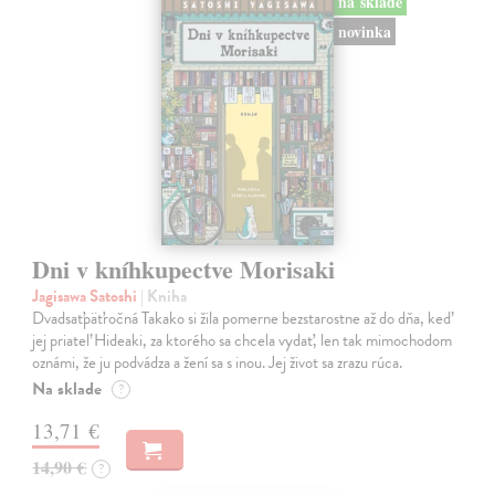
na sklade
novinka
Dni v kníhkupectve Morisaki
Jagisawa Satoshi
| Kniha
Dvadsaťpäťročná Takako si žila pomerne bezstarostne až do dňa, keď
jej priateľ Hideaki, za ktorého sa chcela vydať, len tak mimochodom
oznámi, že ju podvádza a žení sa s inou. Jej život sa zrazu rúca.
Na sklade
?
13,71 €
14,90 €
?