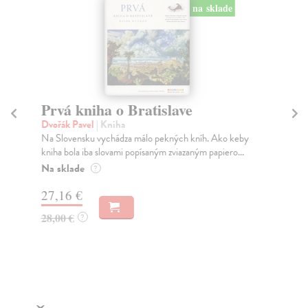
na sklade
Prvá kniha o Bratislave
P
Dvořák Pavel
| Kniha
Mei
Na Slovensku vychádza málo pekných kníh. Ako keby
Mno
kniha bola iba slovami popísaným zviazaným papiero...
ich
Na sklade
Za
?
27,16 €
9,
28,00 €
9,
?