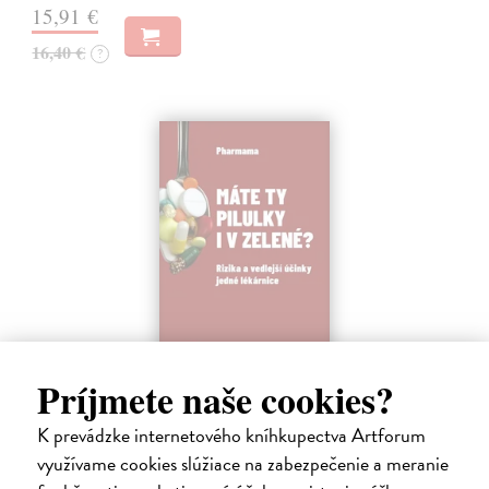
15,91 €
16,40 €
?
Príjmete naše cookies?
Máte ty pilulky i v zelené?
Pharma
| Kniha
K prevádzke internetového kníhkupectva Artforum
Mysleli jste si, že lékárna je nudné místo? Ale kdepak, i pilulky se
využívame cookies slúžiace na zabezpečenie a meranie
mohou snadno změnit ve stand-up komedii.
Zasielame do 12 dní