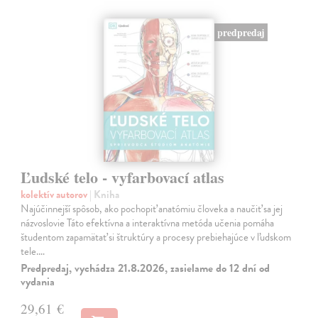
predpredaj
Ľudské telo - vyfarbovací atlas
kolektív autorov
| Kniha
Najúčinnejší spôsob, ako pochopiť anatómiu človeka a naučiť sa jej
názvoslovie Táto efektívna a interaktívna metóda učenia pomáha
študentom zapamätať si štruktúry a procesy prebiehajúce v ľudskom
tele.…
Predpredaj, vychádza 21.8.2026, zasielame do 12 dní od
vydania
29,61 €