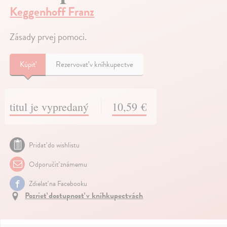
Keggenhoff Franz
Zásady prvej pomoci.
Kúpiť
Rezervovať v kníhkupectve
titul je vypredaný
10,59 €
Pridať do wishlistu
Odporučiť známemu
Zdielať na Facebooku
Pozrieť dostupnosť v kníhkupectvách