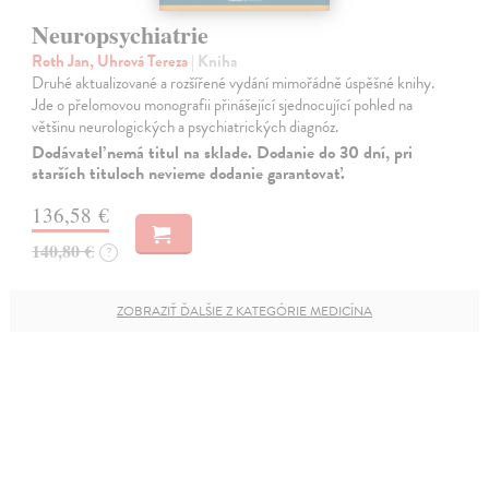
Neuropsychiatrie
Roth Jan, Uhrová Tereza
| Kniha
Druhé aktualizované a rozšířené vydání mimořádně úspěšné knihy.
Jde o přelomovou monografii přinášející sjednocující pohled na
většinu neurologických a psychiatrických diagnóz.
Dodávateľ nemá titul na sklade. Dodanie do 30 dní, pri
starších tituloch nevieme dodanie garantovať.
136,58 €
140,80 €
?
ZOBRAZIŤ ĎALŠIE Z KATEGÓRIE MEDICÍNA