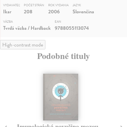
VYDAVATEĽ
POČET STRÁN
ROK VYDANIA
JAZYK
Ikar
208
2006
Slovenčina
VÄZBA
EAN
Tvrdá väzba / Hardback
9788055113074
High-contrast mode
Podobné tituly
Imunologická pavučina mozgu
D