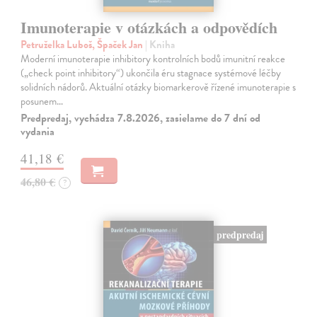
Imunoterapie v otázkách a odpovědích
Petruželka Luboš, Špaček Jan
| Kniha
Moderní imunoterapie inhibitory kontrolních bodů imunitní reakce
(„check point inhibitory“) ukončila éru stagnace systémové léčby
solidních nádorů. Aktuální otázky biomarkerově řízené imunoterapie s
posunem…
Predpredaj, vychádza 7.8.2026, zasielame do 7 dní od
vydania
41,18 €
46,80 €
?
predpredaj