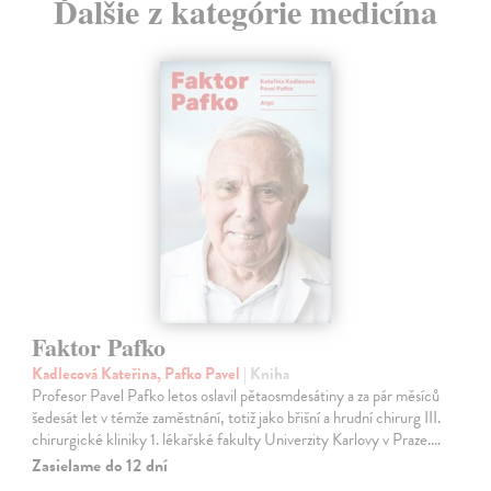
Ďalšie z kategórie medicína
Faktor Pafko
Kadlecová Kateřina, Pafko Pavel
| Kniha
Profesor Pavel Pafko letos oslavil pětaosmdesátiny a za pár měsíců
šedesát let v témže zaměstnání, totiž jako břišní a hrudní chirurg III.
chirurgické kliniky 1. lékařské fakulty Univerzity Karlovy v Praze.…
Zasielame do 12 dní