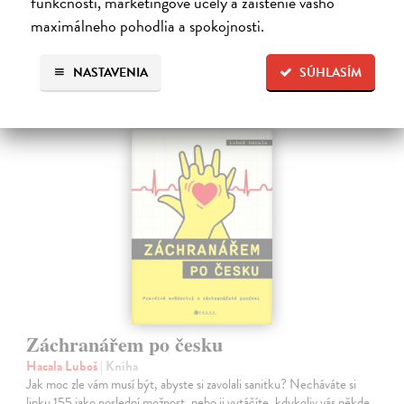
funkčnosti, marketingové účely a zaistenie vášho
maximálneho pohodlia a spokojnosti.
16,01 €
16,50 €
?
NASTAVENIA
SÚHLASÍM
Záchranářem po česku
Hacala Luboš
| Kniha
Jak moc zle vám musí být, abyste si zavolali sanitku? Necháváte si
linku 155 jako poslední možnost, nebo ji vytáčíte, kdykoliv vás někde