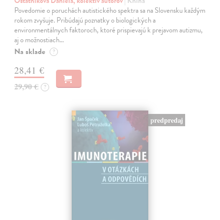
Ostatníková Daniela, kolektív autorov
| Kniha
Povedomie o poruchách autistického spektra sa na Slovensku každým
rokom zvyšuje. Pribúdajú poznatky o biologických a
environmentálnych faktoroch, ktoré prispievajú k prejavom autizmu,
aj o možnostiach…
Na sklade
?
28,41 €
29,90 €
?
predpredaj