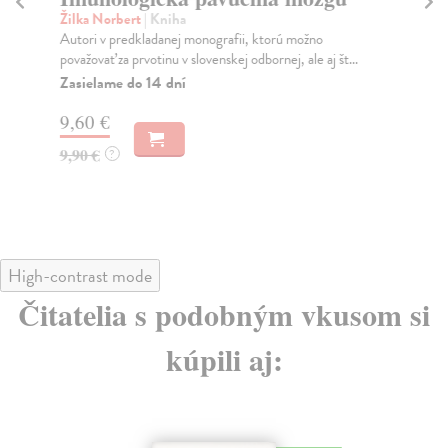
Žilka Norbert
| Kniha
Kr
Autori v predkladanej monografii, ktorú možno
Od 
považovať za prvotinu v slovenskej odbornej, ale aj št...
die
Zasielame do 14 dní
Do
9,60 €
15
9,90 €
15
?
High-contrast mode
Čitatelia s podobným vkusom si
kúpili aj: