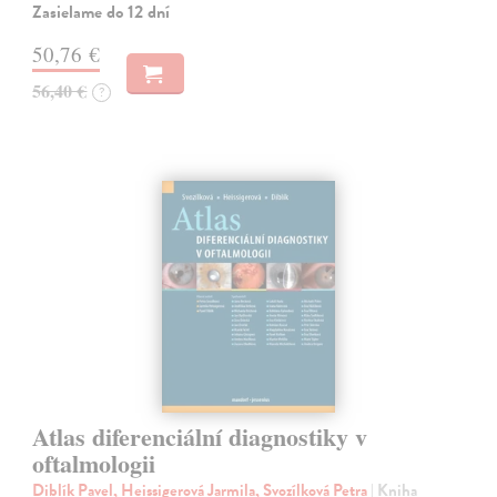
Zasielame do 12 dní
50,76 €
56,40 €
?
Atlas diferenciální diagnostiky v
oftalmologii
Diblík Pavel, Heissigerová Jarmila, Svozílková Petra
| Kniha