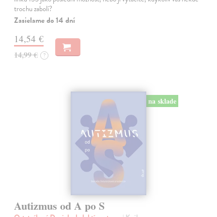
trochu zabolí?
Zasielame do 14 dní
14,54 €
14,99 €
?
na sklade
Autizmus od A po S