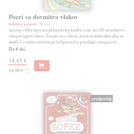
Pozri sa dovnútra vlakov
kolektív autorov
| Kniha
Spoznaj vďaka tejto encyklopedickej knižke s viac ako 60 okienkami s
rôznymi typmi vlakov. Zoznám sa s vlakmi, ktoré za slnečného dňa, za
dažďa či v snehu rachotia po koľajniciach a prevážajú cestujúcich…
Do 6 dní
14,45 €
14,90 €
?
predpredaj