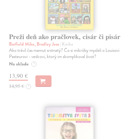
Preži deň ako pračlovek, cisár či pisár
Barfield Mike, Bradley Jess
| Kniha
Ako trávil čas mamut srstnatý? Čo si mikróby mysleli o Louisovi
Pasteurovi - vedcovi, ktorý im skomplikoval život?
Na sklade
?
13,90 €
14,95 €
?