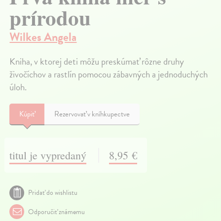
prírodou
Wilkes Angela
Kniha, v ktorej deti môžu preskúmať rôzne druhy
živočíchov a rastlín pomocou zábavných a jednoduchých
úloh.
Kúpiť
Rezervovať v kníhkupectve
titul je vypredaný
8,95 €
Pridať do wishlistu
Odporučiť známemu