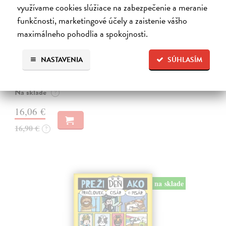
využívame cookies slúžiace na zabezpečenie a meranie
funkčnosti, marketingové účely a zaistenie vášho
Japonsko. Krajina vychádzajúceho slnka
maximálneho pohodlia a spokojnosti.
Pauluth Josephine, Bohnke Christin
| Kniha
V tejto nádherne ilustrovanej publikácii spoznáte japonské zvyky,
NASTAVENIA
SÚHLASÍM
tradície a mnohé iné zaujímavosti Krajina vychádzajúceho slnka už
dlho fascinuje ľudí z celého sveta jedinečnou kultúrou a prírodou,
ktorá…
Na sklade
?
16,06 €
16,90 €
?
na sklade