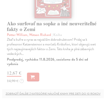
Ako surfovať na sopke a iné neuveriteľné
fakty o Zemi
Potter William, Watson Richard
| Kniha
Zbaľ si kufre a vyraz za najväčším dobrodružstvom! Pridaj sa k
profesorovi Katzensteinovi a morčaťu Krištofovi, ktorí objavujú svet
tých najzaujímavejších faktov o Zemi. Táto kniha je plná zábavných
vedeckých…
Predpredaj, vychádza 11.8.2026, zasielame do 5 dní od
vydania
12,67 €
14,90 €
?
ZOBRAZIŤ ĎALŠIE Z KATEGÓRIE NÁUČNÉ KNIHY PRE DETI DO 10 ROKOV