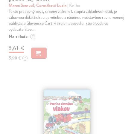
Marec Samuel, Čermáková Lucia
| Kniha
Tento pracovný zošit, určený žiakom 1. stupňa základných škôl, je
zábavnou didaktickou pomôckou a náučnou nadstavbou rovnomennej
publikácie Slovensko Čo ti v škole nepovedia, ktorá vyšla vo
vydavateľstve…
Na sklade
?
5,61 €
5,90 €
?