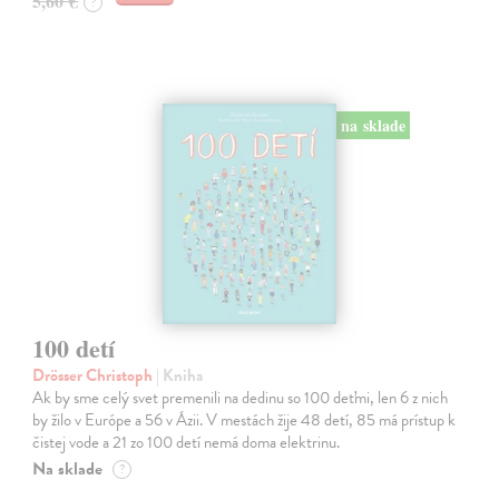
5,60 €
?
na sklade
100 detí
Drösser Christoph
| Kniha
Ak by sme celý svet premenili na dedinu so 100 deťmi, len 6 z nich
by žilo v Európe a 56 v Ázii. V mestách žije 48 detí, 85 má prístup k
čistej vode a 21 zo 100 detí nemá doma elektrinu.
Na sklade
?