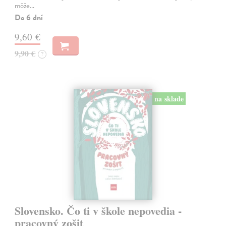
môže…
Do 6 dní
9,60 €
9,90 €
?
na sklade
Slovensko. Čo ti v škole nepovedia -
pracovný zošit