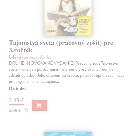
Tajomstvá sveta (pracovný zošit) pre
3.ročník
kolektív autorov
| Kniha
DRUHÉ INOVOVANÉ VYDANIE! Pracovný zošit Tajomstvá
sveta – čítanie s porozumením je určený pre žiakov 3. ročníka
základných škôl. Jeho obsahom sú krátke, pútavé, vtipné a zaujímavé
príbehy a na ne nadväzujúce…
Do 6 dní
2,43 €
2,50 €
?