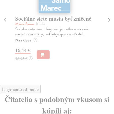
Sociálne siete musia byť zničené
S
K
Marec Samo
| Kniha
Sociálne siete nám ubližujú ako jednotlivcom a kazia
Mik
medziľudské vzťahy, rozkladajú spoločnosť a def...
Mon
o k
Na sklade
?
Na
16,44 €
23
16,95 €
?
24
High-contrast mode
Čitatelia s podobným vkusom si
kúpili aj: