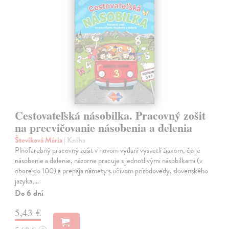
Cestovateľská násobilka. Pracovný zošit
na precvičovanie násobenia a delenia
Števíková Mária
| Kniha
Plnofarebný pracovný zošit v novom vydaní vysvetlí žiakom, čo je
násobenie a delenie, názorne pracuje s jednotlivými násobilkami (v
obore do 100) a prepája námety s učivom prírodovedy, slovenského
jazyka,…
Do 6 dní
5,43 €