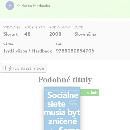
Zdielať na Facebooku
VYDAVATEĽ
POČET STRÁN
ROK VYDANIA
JAZYK
Slovart
48
2008
Slovenčina
VÄZBA
EAN
Tvrdá väzba / Hardback
9788080854706
High-contrast mode
Podobné tituly
na sklade