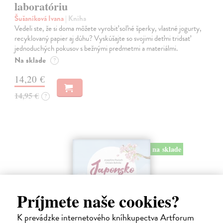
laboratóriu
Šušaníková Ivana
| Kniha
Vedeli ste, že si doma môžete vyrobiť soľné šperky, vlastné jogurty,
recyklovaný papier aj dúhu? Vyskúšajte so svojimi deťmi tridsať
jednoduchých pokusov s bežnými predmetmi a materiálmi.
Na sklade
?
14,20 €
14,95 €
?
na sklade
Príjmete naše cookies?
K prevádzke internetového kníhkupectva Artforum