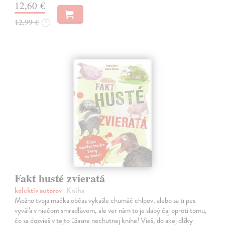
12,60 €
12,99 €
?
Fakt husté zvieratá
kolektív autorov
| Kniha
Možno tvoja mačka občas vykašle chumáč chlpov, alebo sa ti pes
vyváľa v niečom smradľavom, ale ver nám to je slabý čaj oproti tomu,
čo sa dozvieš v tejto úžasne nechutnej knihe! Vieš, do akej dlžky