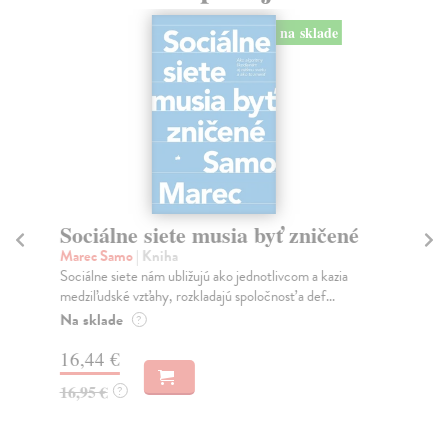
na sklade
Sociálne siete musia byť zničené
S
K
Marec Samo
| Kniha
Sociálne siete nám ubližujú ako jednotlivcom a kazia
Mik
medziľudské vzťahy, rozkladajú spoločnosť a def...
Mon
o k
Na sklade
?
Na
16,44 €
23
16,95 €
?
24