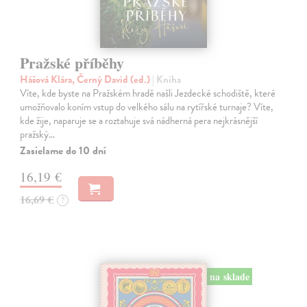
Pražské příběhy
Hášová Klára, Černý David (ed.)
| Kniha
Víte, kde byste na Pražském hradě našli Jezdecké schodiště, které
umožňovalo koním vstup do velkého sálu na rytířské turnaje? Víte,
kde žije, naparuje se a roztahuje svá nádherná pera nejkrásnější
pražský…
Zasielame do 10 dní
16,19 €
16,69 €
?
na sklade