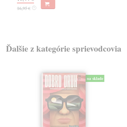
23
16,95 €
?
24
Ďalšie z kategórie sprievodcovia
na sklade