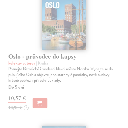
Oslo - průvodce do kapsy
kolektív autorov
| Kniha
Poznejte historické i moderní hlavní město Norska. Vydejte se do
pulsujícího Osla a objevte jeho starobylé památky, nové budovy,
krásné pobřeží i přírodní poklady.
Do 5 dní
10,57 €
10,90 €
?