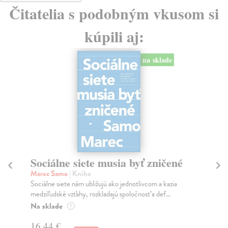
Čitatelia s podobným vkusom si
kúpili aj:
na sklade
Sociálne siete musia byť zničené
S
K
Marec Samo
| Kniha
Sociálne siete nám ubližujú ako jednotlivcom a kazia
Mik
medziľudské vzťahy, rozkladajú spoločnosť a def...
Mon
o k
Na sklade
?
Na
16,44 €