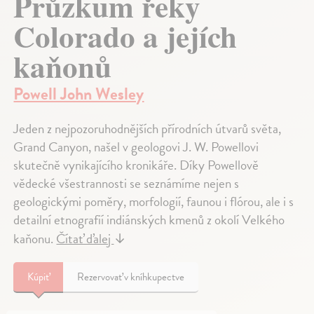
Průzkum řeky
Colorado a jejích
kaňonů
Powell John Wesley
Jeden z nejpozoruhodnějších přírodních útvarů světa,
Grand Canyon, našel v geologovi J. W. Powellovi
skutečně vynikajícího kronikáře. Díky Powellově
vědecké všestrannosti se seznámíme nejen s
geologickými poměry, morfologií, faunou i flórou, ale i s
detailní etnografií indiánských kmenů z okolí Velkého
kaňonu.
Čítať ďalej
↓
Kúpiť
Rezervovať v kníhkupectve