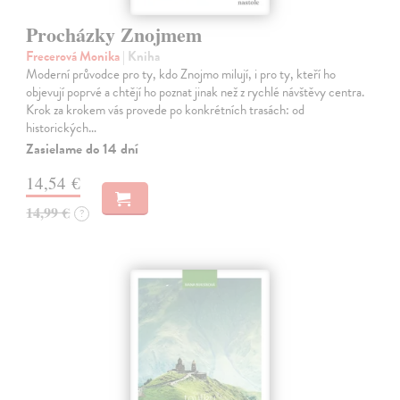
Procházky Znojmem
Frecerová Monika
| Kniha
Moderní průvodce pro ty, kdo Znojmo milují, i pro ty, kteří ho
objevují poprvé a chtějí ho poznat jinak než z rychlé návštěvy centra.
Krok za krokem vás provede po konkrétních trasách: od
historických…
Zasielame do 14 dní
14,54 €
14,99 €
?