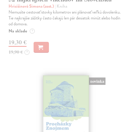
Hricišinová Simona (zost.)
| Kniha
Nemusíte cestovať stovky kilometrov ani plánovať veľkú dovolenku.
Tie najkrajšie zážitky často čakajú len pár desiatok minút alebo hodín
od domova.
Na sklade
?
19,30 €
19,90 €
?
novinka