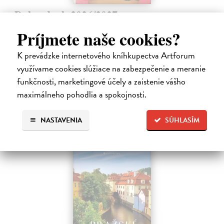
Dobrodruh 2026/2027
kolektív autorov
| Kniha
Príjmete naše cookies?
Chcete spoznať unikátne, málo známe miesta na Slovensku a objaviť
doteraz neobjavené kúty našej krajiny? Štvrté vydanie obľúbeného
K prevádzke internetového kníhkupectva Artforum
knižného sprievodcu DobroDruh vás opäť pozýva na potulky po
slovenskej…
využívame cookies slúžiace na zabezpečenie a meranie
Na sklade
?
funkčnosti, marketingové účely a zaistenie vášho
maximálneho pohodlia a spokojnosti.
23,74 €
24,99 €
?
NASTAVENIA
SÚHLASÍM