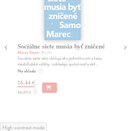
Sociálne siete musia byť zničené
S
K
Marec Samo
| Kniha
Sociálne siete nám ubližujú ako jednotlivcom a kazia
Mik
medziľudské vzťahy, rozkladajú spoločnosť a def...
Mon
o k
Na sklade
?
Na
16,44 €
23
16,95 €
?
24
High-contrast mode