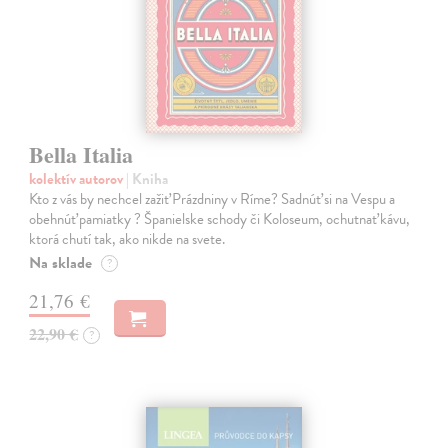
Bella Italia
kolektív autorov
| Kniha
Kto z vás by nechcel zažiť Prázdniny v Ríme? Sadnúť si na Vespu a
obehnúť pamiatky ? Španielske schody či Koloseum, ochutnať kávu,
ktorá chutí tak, ako nikde na svete.
Na sklade
?
21,76 €
22,90 €
?