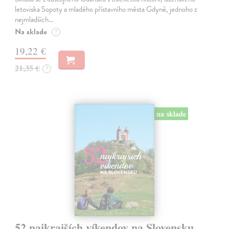
letoviska Sopoty a mladého přístavního města Gdyně, jednoho z
nejmladších…
Na sklade
?
19,22 €
21,35 €
?
na sklade
52 najkrajších víkendov na Slovensku