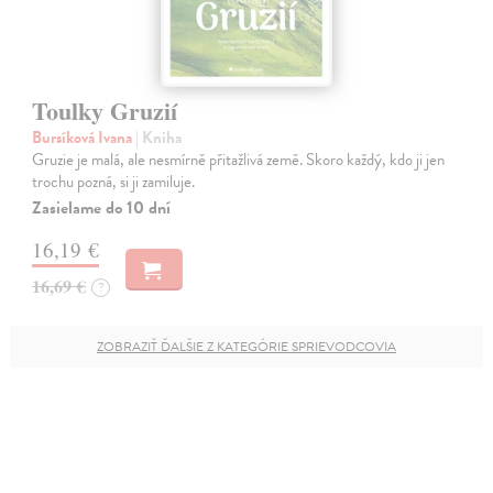
Toulky Gruzií
Bursíková Ivana
| Kniha
Gruzie je malá, ale nesmírně přitažlivá země. Skoro každý, kdo ji jen
trochu pozná, si ji zamiluje.
Zasielame do 10 dní
16,19 €
16,69 €
?
ZOBRAZIŤ ĎALŠIE Z KATEGÓRIE SPRIEVODCOVIA