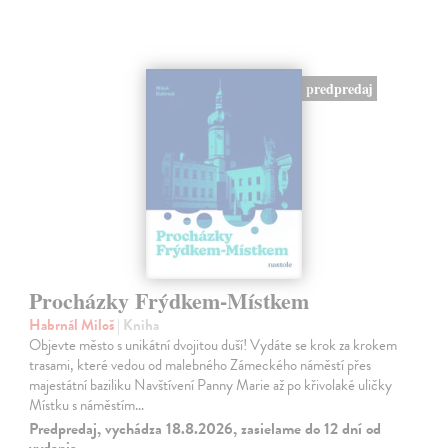
predpredaj
Procházky Frýdkem-Místkem
Habrnál Miloš
| Kniha
Objevte město s unikátní dvojitou duší! Vydáte se krok za krokem
trasami, které vedou od malebného Zámeckého náměstí přes
majestátní baziliku Navštívení Panny Marie až po křivolaké uličky
Místku s náměstím…
Predpredaj, vychádza 18.8.2026, zasielame do 12 dní od
vydania