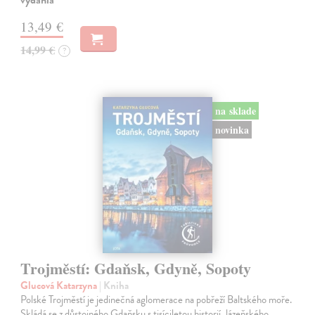
13,49 €
14,99 €
?
na sklade
novinka
Trojměstí: Gdaňsk, Gdyně, Sopoty
Glucová Katarzyna
| Kniha
Polské Trojměstí je jedinečná aglomerace na pobřeží Baltského moře.
Skládá se z důstojného Gdaňsku s tisíciletou historií, lázeňského