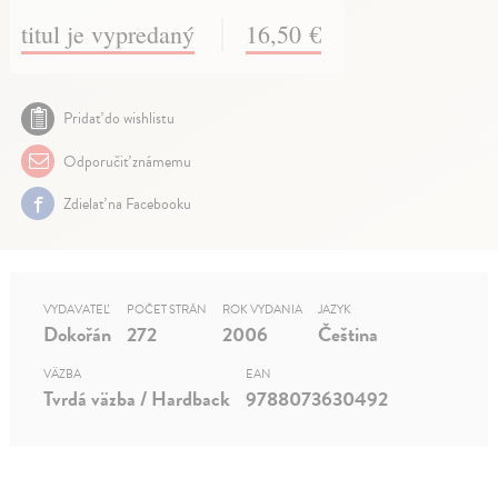
titul je vypredaný
16,50 €
Pridať do wishlistu
Odporučiť známemu
Zdielať na Facebooku
VYDAVATEĽ
POČET STRÁN
ROK VYDANIA
JAZYK
Dokořán
272
2006
Čeština
VÄZBA
EAN
Tvrdá väzba / Hardback
9788073630492