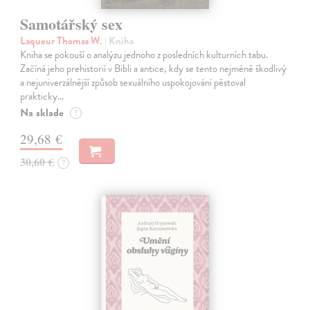
Samotářský sex
Laqueur Thomas W.
| Kniha
Kniha se pokouší o analýzu jednoho z posledních kulturních tabu.
Začíná jeho prehistorií v Bibli a antice, kdy se tento nejméně škodlivý
a nejuniverzálnější způsob sexuálního uspokojování pěstoval
prakticky…
Na sklade
?
29,68 €
30,60 €
?