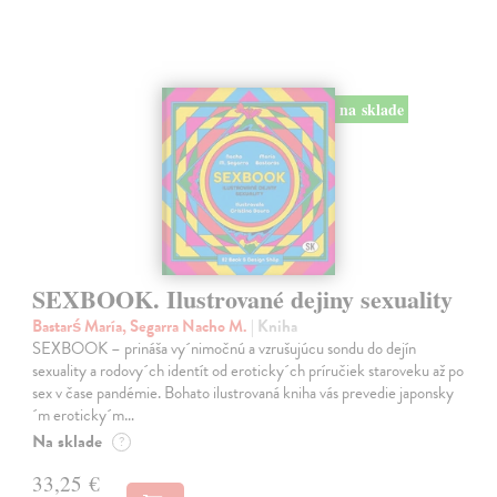
na sklade
SEXBOOK. Ilustrované dejiny sexuality
Bastarś María, Segarra Nacho M.
| Kniha
SEXBOOK – prináša vy´nimočnú a vzrušujúcu sondu do dejín
sexuality a rodovy´ch identít od eroticky´ch príručiek staroveku až po
sex v čase pandémie. Bohato ilustrovaná kniha vás prevedie japonsky
´m eroticky´m…
Na sklade
?
33,25 €