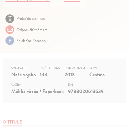
Pridať do wishlistu
Odporučiť známemu
Zdielať na Facebooku
VYDAVATEĽ
POČET STRÁN
ROK VYDANIA
JAZYK
Naše vojsko
144
2013
Čeština
VÄZBA
EAN
Mäkká väzba / Paperback
9788020613639
O TITULE