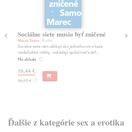
Sociálne siete musia byť zničené
S
K
Marec Samo
| Kniha
Sociálne siete nám ubližujú ako jednotlivcom a kazia
Mik
medziľudské vzťahy, rozkladajú spoločnosť a def...
Mon
o k
Na sklade
?
Na
16,44 €
23
16,95 €
?
24
Ďalšie z kategórie sex a erotika