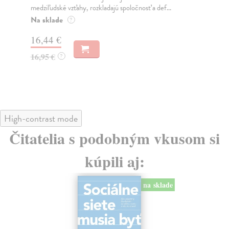
medziľudské vzťahy, rozkladajú spoločnosť a def...
Mon
o k
Na sklade
?
Na
16,44 €
23
16,95 €
?
24
High-contrast mode
Čitatelia s podobným vkusom si
kúpili aj:
na sklade