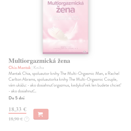
Multiorgazmická žena
Chia Mantak
| Kniha
Mantak Chia, spoluautor knihy The Multi-Orgasmic Man, a Rachel
Carlton Abrams, spoluautorka knihy The Multi-Orgasmic Couple,
vám ukážu: - ako dosiahnuť orgazmus, kedykoľvek len budete chcieť
- ako dosiahnuť…
Do 5 dní
18,33 €
18,90 €
?