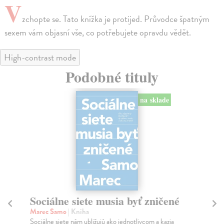
V
zchopte se. Tato knížka je protijed. Průvodce špatným
sexem vám objasní vše, co potřebujete opravdu vědět.
High-contrast mode
Podobné tituly
na sklade
Sociálne siete musia byť zničené
S
K
Marec Samo
| Kniha
Sociálne siete nám ubližujú ako jednotlivcom a kazia
Mik