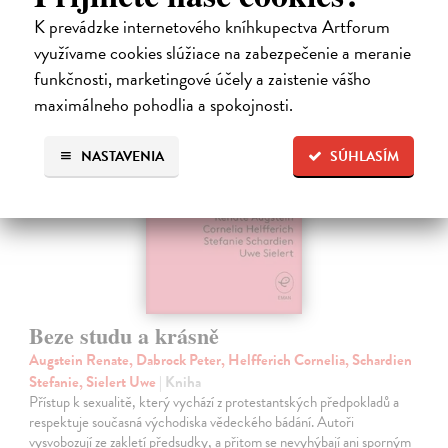
K prevádzke internetového kníhkupectva Artforum
21,10 €
?
využívame cookies slúžiace na zabezpečenie a meranie
funkčnosti, marketingové účely a zaistenie vášho
maximálneho pohodlia a spokojnosti.
NASTAVENIA
SÚHLASÍM
Beze studu a krásně
Augstein Renate, Dabrock Peter, Helfferich Cornelia, Schardien
Stefanie, Sielert Uwe
| Kniha
Přístup k sexualitě, který vychází z protestantských předpokladů a
respektuje současná východiska vědeckého bádání. Autoři
vysvobozují ze zakletí předsudky, a přitom se nevyhýbají ani sporným