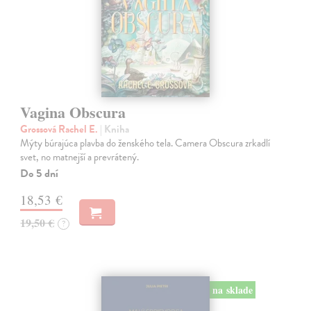
Vagina Obscura
Grossová Rachel E.
| Kniha
Mýty búrajúca plavba do ženského tela. Camera Obscura zrkadlí
svet, no matnejší a prevrátený.
Do 5 dní
18,53 €
19,50 €
?
na sklade