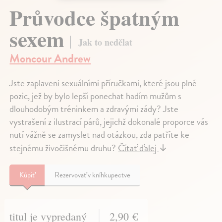
Průvodce špatným
sexem
Jak to nedělat
Moncour Andrew
Jste zaplaveni sexuálními příručkami, které jsou plné
pozic, jež by bylo lepší ponechat hadím mužům s
dlouhodobým tréninkem a zdravými zády? Jste
vystrašení z ilustrací párů, jejichž dokonalé proporce vás
nutí vážně se zamyslet nad otázkou, zda patříte ke
stejnému živočišnému druhu?
Čítať ďalej
↓
Kúpiť
Rezervovať v kníhkupectve
titul je vypredaný
2,90 €