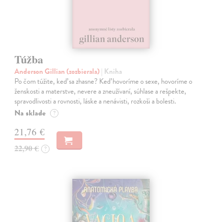
Túžba
Anderson Gillian (zozbierala)
| Kniha
Po čom túžite, keď sa zhasne? Keď hovoríme o sexe, hovoríme o
ženskosti a materstve, nevere a zneužívaní, súhlase a rešpekte,
spravodlivosti a rovnosti, láske a nenávisti, rozkoši a bolesti.
Na sklade
?
21,76 €
22,90 €
?