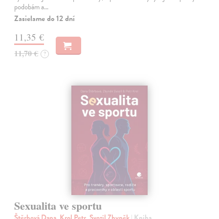
podobám a…
Zasielame do 12 dní
11,35 €
11,70 €
?
Sexualita ve sportu
Štěrbová Dana, Krol Petr, Svozil Zbyněk
| Kniha