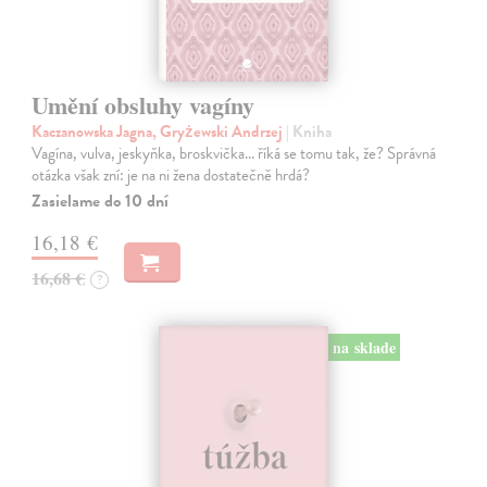
Umění obsluhy vagíny
Kaczanowska Jagna, Gryżewski Andrzej
| Kniha
Vagína, vulva, jeskyňka, broskvička... říká se tomu tak, že? Správná
otázka však zní: je na ni žena dostatečně hrdá?
Zasielame do 10 dní
16,18 €
16,68 €
?
na sklade