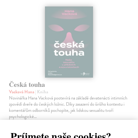
Česká touha
Vacková Hana
| Kniha
Novinářka Hana Vacková pootevírá na základě devatenácti intimních
zpovědí dveře do českých ložnic. Díky zasazení do širšího kontextu i
komentářům odborníků pochopíte, jak lidskou sexualitu tvoří
psychologické…
Do 5 dní
Príjmete naše cookies?
20,47 €