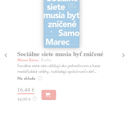
Sociálne siete musia byť zničené
S
K
Marec Samo
| Kniha
Sociálne siete nám ubližujú ako jednotlivcom a kazia
Mik
medziľudské vzťahy, rozkladajú spoločnosť a def...
Mon
o k
Na sklade
?
Na
16,44 €
23
16,95 €
?
24