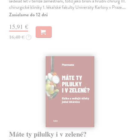
šedesát let v témže zaměstnání, totiž jako břišní a hrudní chirurg III.
chirurgické kliniky 1. lékařské fakulty Univerzity Karlovy v Praze.…
Zasielame do 12 dní
15,91 €
16,40 €
?
Máte ty pilulky i v zelené?