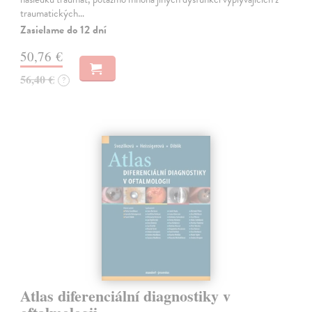
traumatických…
Zasielame do 12 dní
50,76 €
56,40 €
?
Atlas diferenciální diagnostiky v