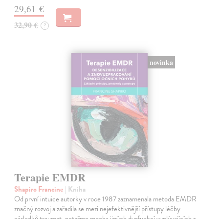
29,61 €
32,90 €
?
novinka
Terapie EMDR
Shapiro Francine
| Kniha
Od první intuice autorky v roce 1987 zaznamenala metoda EMDR
značný rozvoj a zařadila se mezi nejefektivnější přístupy léčby
následků traumat, potažmo mnoha jiných dysfunkcí vyplývajících z