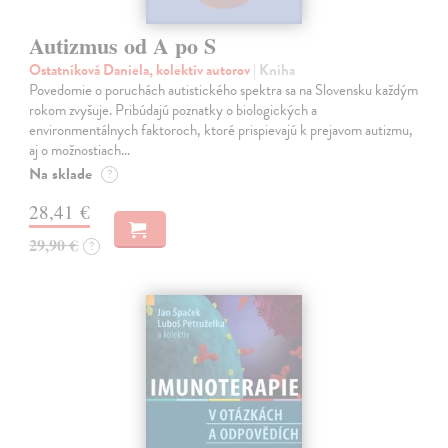
Autizmus od A po S
Ostatníková Daniela, kolektív autorov
| Kniha
Povedomie o poruchách autistického spektra sa na Slovensku každým
rokom zvyšuje. Pribúdajú poznatky o biologických a
environmentálnych faktoroch, ktoré prispievajú k prejavom autizmu,
aj o možnostiach…
Na sklade
?
28,41 €
29,90 €
?