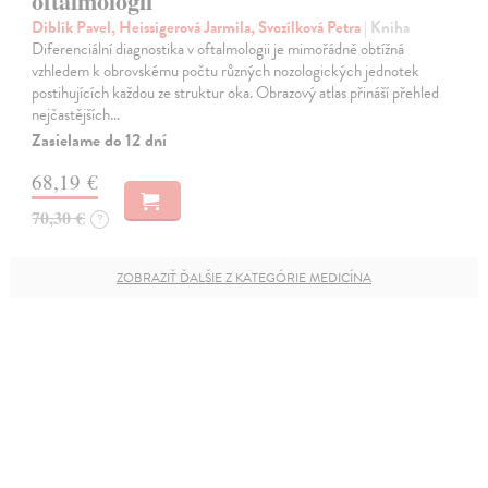
oftalmologii
Diblík Pavel, Heissigerová Jarmila, Svozílková Petra
| Kniha
Diferenciální diagnostika v oftalmologii je mimořádně obtížná
vzhledem k obrovskému počtu různých nozologických jednotek
postihujících každou ze struktur oka. Obrazový atlas přináší přehled
nejčastějších…
Zasielame do 12 dní
68,19 €
70,30 €
?
ZOBRAZIŤ ĎALŠIE Z KATEGÓRIE MEDICÍNA