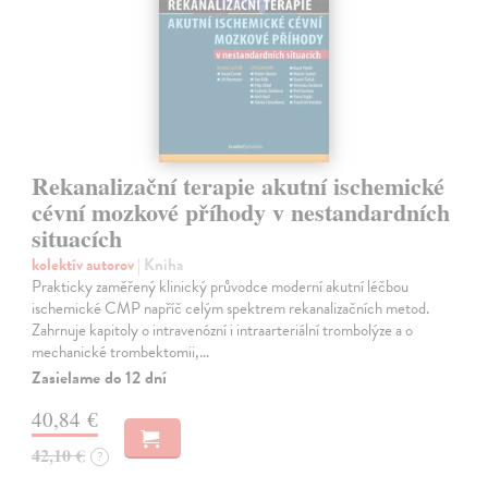
Rekanalizační terapie akutní ischemické
cévní mozkové příhody v nestandardních
situacích
kolektív autorov
| Kniha
Prakticky zaměřený klinický průvodce moderní akutní léčbou
ischemické CMP napříč celým spektrem rekanalizačních metod.
Zahrnuje kapitoly o intravenózní i intraarteriální trombolýze a o
mechanické trombektomii,…
Zasielame do 12 dní
40,84 €
42,10 €
?