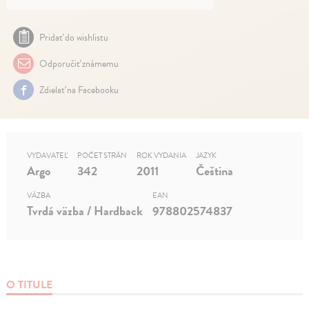
Pridať do wishlistu
Odporučiť známemu
Zdielať na Facebooku
VYDAVATEĽ
POČET STRÁN
ROK VYDANIA
JAZYK
Argo
342
2011
Čeština
VÄZBA
EAN
Tvrdá väzba / Hardback
978802574837
O TITULE