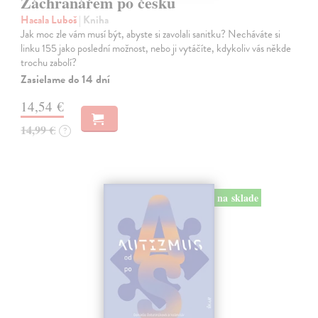
Záchranářem po česku
Hacala Luboš
| Kniha
Jak moc zle vám musí být, abyste si zavolali sanitku? Necháváte si
linku 155 jako poslední možnost, nebo ji vytáčíte, kdykoliv vás někde
trochu zabolí?
Zasielame do 14 dní
14,54 €
14,99 €
?
na sklade