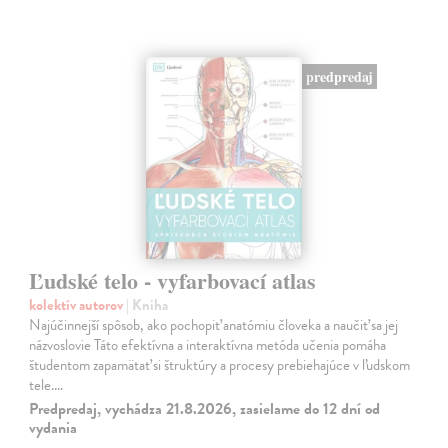
predpredaj
Ľudské telo - vyfarbovací atlas
kolektív autorov
| Kniha
Najúčinnejší spôsob, ako pochopiť anatómiu človeka a naučiť sa jej
názvoslovie Táto efektívna a interaktívna metóda učenia pomáha
študentom zapamätať si štruktúry a procesy prebiehajúce v ľudskom
tele.…
Predpredaj, vychádza 21.8.2026, zasielame do 12 dní od
vydania