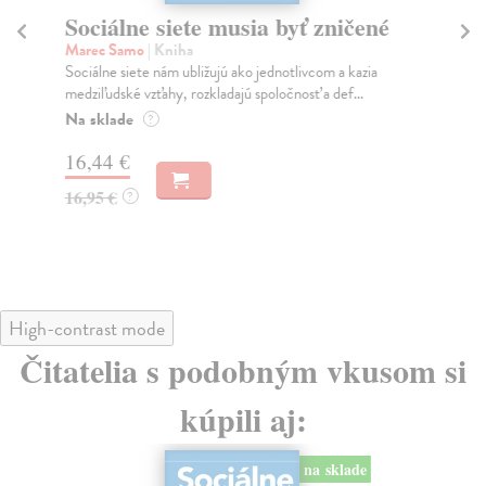
Sociálne siete musia byť zničené
S
K
Marec Samo
| Kniha
Sociálne siete nám ubližujú ako jednotlivcom a kazia
Mik
medziľudské vzťahy, rozkladajú spoločnosť a def...
Mon
o k
Na sklade
?
Na
16,44 €
23
16,95 €
?
24
High-contrast mode
Čitatelia s podobným vkusom si
kúpili aj:
na sklade