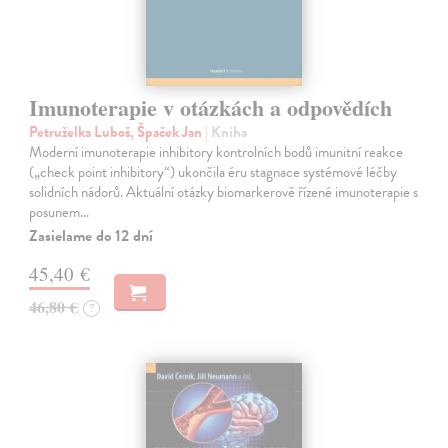
Imunoterapie v otázkách a odpovědích
Petruželka Luboš, Špaček Jan
| Kniha
Moderní imunoterapie inhibitory kontrolních bodů imunitní reakce
(„check point inhibitory“) ukončila éru stagnace systémové léčby
solidních nádorů. Aktuální otázky biomarkerově řízené imunoterapie s
posunem…
Zasielame do 12 dní
45,40 €
46,80 €
?