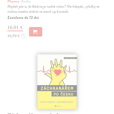
Pharma
| Kniha
Mysleli jste si, že lékárna je nudné místo? Ale kdepak, i pilulky se
mohou snadno změnit ve stand-up komedii.
Zasielame do 12 dní
16,01 €
16,50 €
?