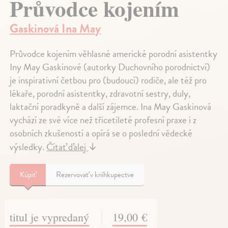
Průvodce kojením
Gaskinová Ina May
Průvodce kojením věhlasné americké porodní asistentky
Iny May Gaskinové (autorky Duchovního porodnictví)
je inspirativní četbou pro (budoucí) rodiče, ale též pro
lékaře, porodní asistentky, zdravotní sestry, duly,
laktační poradkyně a další zájemce. Ina May Gaskinová
vychází ze své více než třicetileté profesní praxe i z
osobních zkušeností a opírá se o poslední vědecké
výsledky.
Čítať ďalej
↓
Kúpiť
Rezervovať v kníhkupectve
titul je vypredaný
19,00 €