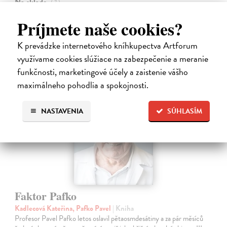
Na sklade
?
21,47 €
Príjmete naše cookies?
22,60 €
?
K prevádzke internetového kníhkupectva Artforum
využívame cookies slúžiace na zabezpečenie a meranie
funkčnosti, marketingové účely a zaistenie vášho
maximálneho pohodlia a spokojnosti.
NASTAVENIA
SÚHLASÍM
Faktor Pafko
Kadlecová Kateřina, Pafko Pavel
| Kniha
Profesor Pavel Pafko letos oslavil pětaosmdesátiny a za pár měsíců