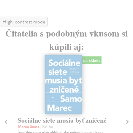
High-contrast mode
Čitatelia s podobným vkusom si
kúpili aj:
na sklade
Sociálne siete musia byť zničené
S
K
Marec Samo
| Kniha
Sociálne siete nám ubližujú ako jednotlivcom a kazia