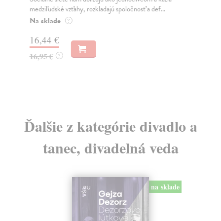
Mik
medziľudské vzťahy, rozkladajú spoločnosť a def...
Mon
o k
Na sklade
?
Na
16,44 €
23
16,95 €
?
24
Ďalšie z kategórie divadlo a
tanec, divadelná veda
na sklade