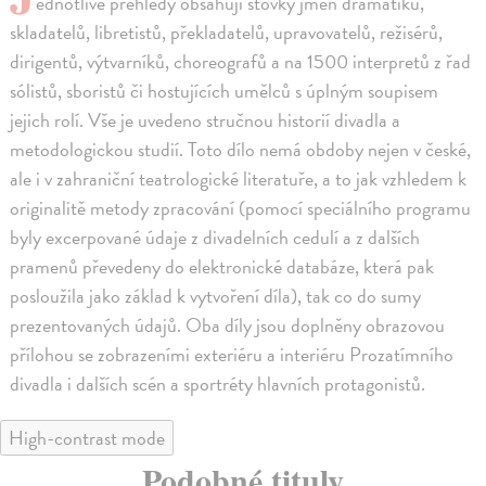
ednotlivé přehledy obsahují stovky jmen dramatiků,
skladatelů, libretistů, překladatelů, upravovatelů, režisérů,
dirigentů, výtvarníků, choreografů a na 1500 interpretů z řad
sólistů, sboristů či hostujících umělců s úplným soupisem
jejich rolí. Vše je uvedeno stručnou historií divadla a
metodologickou studií. Toto dílo nemá obdoby nejen v české,
ale i v zahraniční teatrologické literatuře, a to jak vzhledem k
originalitě metody zpracování (pomocí speciálního programu
byly excerpované údaje z divadelních cedulí a z dalších
pramenů převedeny do elektronické databáze, která pak
posloužila jako základ k vytvoření díla), tak co do sumy
prezentovaných údajů. Oba díly jsou doplněny obrazovou
přílohou se zobrazeními exteriéru a interiéru Prozatímního
divadla i dalších scén a sportréty hlavních protagonistů.
High-contrast mode
Podobné tituly