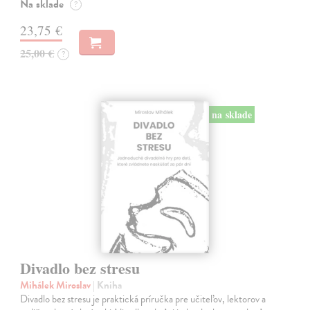
Na sklade
?
23,75 €
25,00 €
?
na sklade
Divadlo bez stresu
Mihálek Miroslav
| Kniha
Divadlo bez stresu je praktická príručka pre učiteľov, lektorov a