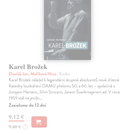
Karel Brožek
Dvořák Jan, Malíková Nina
| Kniha
Karel Brožek náležel k legendární skupině absolventů nově zřízené
Katedry loutkářství DAMU přelomu 50. a 60. let – společně s
Jurajem Herzem, Jiřím Srncem, Janem Švankmajerem ad. V roce
1959 stál na jevišti…
Zasielame do 12 dní
9,12 €
9,40 €
?