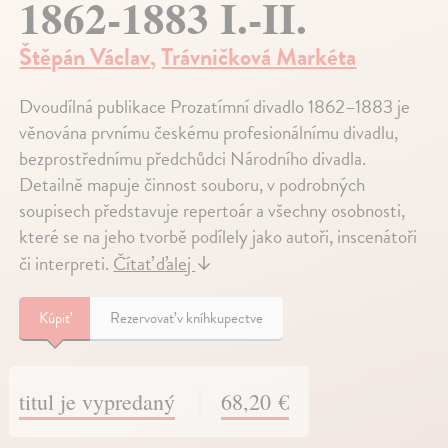
1862-1883 I.-II.
Štěpán Václav
,
Trávničková Markéta
Dvoudílná publikace Prozatímní divadlo 1862–1883 je
věnována prvnímu českému profesionálnímu divadlu,
bezprostřednímu předchůdci Národního divadla.
Detailně mapuje činnost souboru, v podrobných
soupisech představuje repertoár a všechny osobnosti,
které se na jeho tvorbě podílely jako autoři, inscenátoři
či interpreti.
Čítať ďalej
↓
Kúpiť
Rezervovať v kníhkupectve
titul je vypredaný
68,20 €