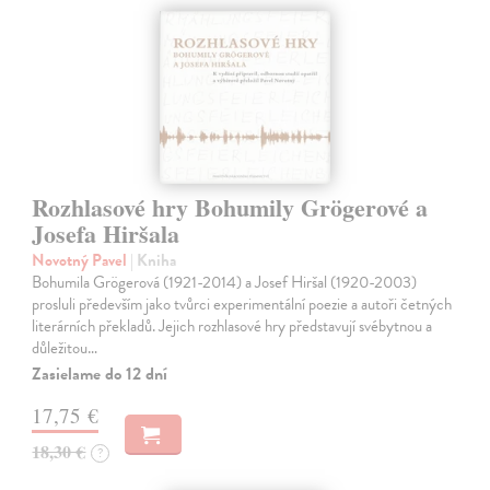
Rozhlasové hry Bohumily Grögerové a
Josefa Hiršala
Novotný Pavel
| Kniha
Bohumila Grögerová (1921-2014) a Josef Hiršal (1920-2003)
prosluli především jako tvůrci experimentální poezie a autoři četných
literárních překladů. Jejich rozhlasové hry představují svébytnou a
důležitou…
Zasielame do 12 dní
17,75 €
18,30 €
?