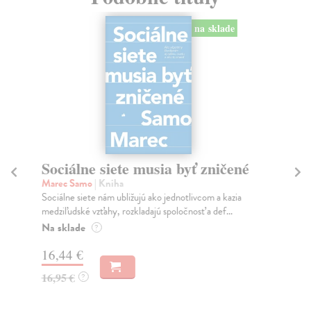
na sklade
Sociálne siete musia byť zničené
S
K
Marec Samo
| Kniha
Sociálne siete nám ubližujú ako jednotlivcom a kazia
Mik
medziľudské vzťahy, rozkladajú spoločnosť a def...
Mon
o k
Na sklade
?
Na
16,44 €
23
16,95 €
?
24