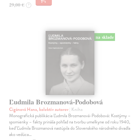
29,00 €
?
na sklade
Ľudmila Brozmanová-Podobová
Cigánová Hana, kolektív autorov
| Kniha
Monografická publikácia Ľudmila Brozmanová-Podobová: Kostýmy –
spomienky – fakty prináša pohľad na tvorbu umelkyne od roku 1940,
keď Ľudmila Brozmanová nastúpila do Slovenského národného divadla
ako vedúca…