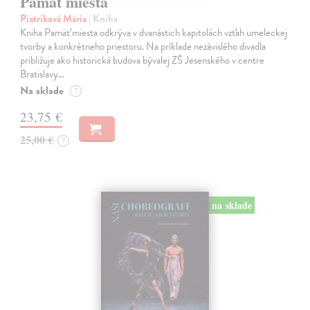
Pamät miesta
Piatriková Mária
| Kniha
Kniha Pamäť miesta odkrýva v dvanástich kapitolách vzťah umeleckej
tvorby a konkrétneho priestoru. Na príklade nezávislého divadla
približuje ako historická budova bývalej ZŠ Jesenského v centre
Bratislavy…
Na sklade
?
23,75 €
25,00 €
?
na sklade