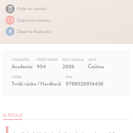
Pridať do wishlistu
Odporučiť známemu
Zdielať na Facebooku
VYDAVATEĽ
POČET STRÁN
ROK VYDANIA
JAZYK
Academia
954
2006
Čeština
VÄZBA
EAN
Tvrdá väzba / Hardback
9788020014436
O TITULE
J