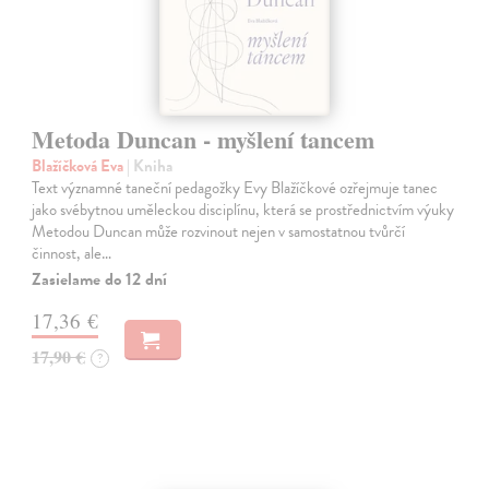
Metoda Duncan - myšlení tancem
Blažíčková Eva
| Kniha
Text významné taneční pedagožky Evy Blažíčkové ozřejmuje tanec
jako svébytnou uměleckou disciplínu, která se prostřednictvím výuky
Metodou Duncan může rozvinout nejen v samostatnou tvůrčí
činnost, ale…
Zasielame do 12 dní
17,36 €
17,90 €
?