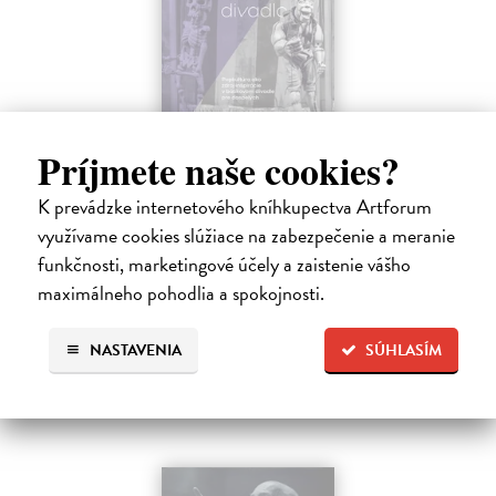
Príjmete naše cookies?
Dezorzovo lútkové divadlo
Dezorz Gejza
| Kniha
K prevádzke internetového kníhkupectva Artforum
Kniha o Dezorzovom lútkovom divadle mapuje viac ako dve
využívame cookies slúžiace na zabezpečenie a meranie
desaťročia existencie jedného z najvýraznejších slovenských
funkčnosti, marketingové účely a zaistenie vášho
nezávislých bábkových súborov. Obsahuje fotografie, spomienky,
maximálneho pohodlia a spokojnosti.
výtvarné návrhy, texty…
Na sklade
?
NASTAVENIA
SÚHLASÍM
17,75 €
18,30 €
?