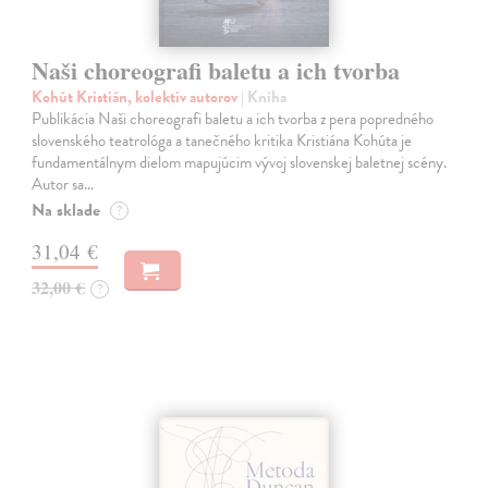
Naši choreografi baletu a ich tvorba
Kohút Kristián, kolektív autorov
| Kniha
Publikácia Naši choreografi baletu a ich tvorba z pera popredného
slovenského teatrológa a tanečného kritika Kristiána Kohúta je
fundamentálnym dielom mapujúcim vývoj slovenskej baletnej scény.
Autor sa…
Na sklade
?
31,04 €
32,00 €
?