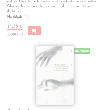
rodičov, ktorí chcú robiť divadlo s deťmi jednoducho a s radosťou.
Obsahuje hotové divadelné scenáre pre deti vo veku 5-12 rokov,
doplnené…
Na sklade
?
14,55 €
15,00 €
?
na sklade