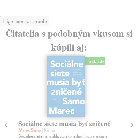
High-contrast mode
Čitatelia s podobným vkusom si
kúpili aj:
na sklade
Sociálne siete musia byť zničené
S
K
Marec Samo
| Kniha
Sociálne siete nám ubližujú ako jednotlivcom a kazia
Mik