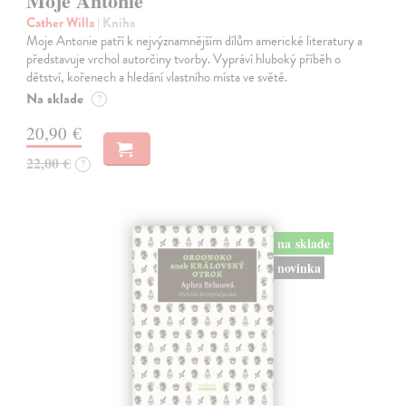
Moje Antonie
Cather Willa
| Kniha
Moje Antonie patří k nejvýznamnějším dílům americké literatury a
představuje vrchol autorčiny tvorby. Vypráví hluboký příběh o
dětství, kořenech a hledání vlastního místa ve světě.
Na sklade
?
20,90 €
22,00 €
?
na sklade
novinka