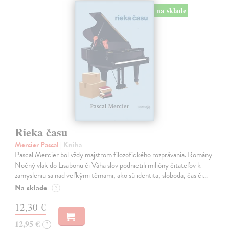
na sklade
Rieka času
Mercier Pascal
| Kniha
Pascal Mercier bol vždy majstrom filozofického rozprávania. Romány
Nočný vlak do Lisabonu či Váha slov podnietili milióny čitateľov k
zamysleniu sa nad veľkými témami, ako sú identita, sloboda, čas či…
Na sklade
?
12,30 €
12,95 €
?