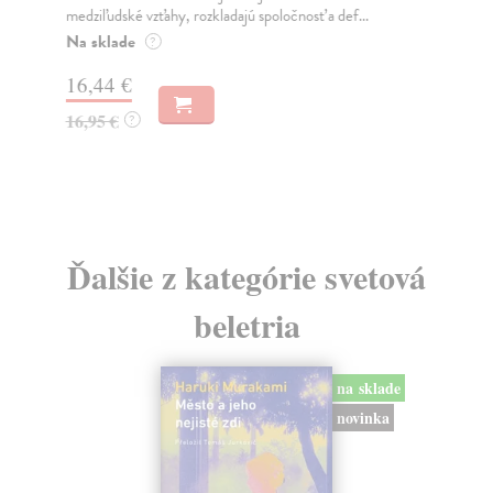
medziľudské vzťahy, rozkladajú spoločnosť a def...
Mon
o k
Na sklade
?
Na
16,44 €
23
16,95 €
?
24
Ďalšie z kategórie svetová
beletria
na sklade
novinka