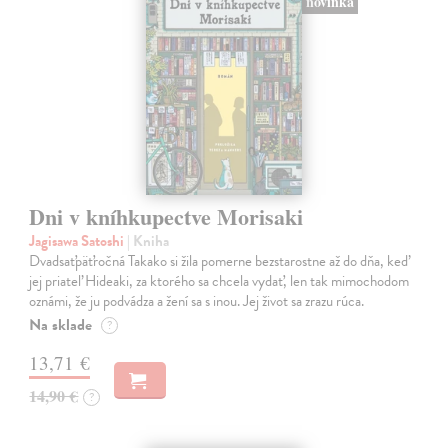
novinka
Dni v kníhkupectve Morisaki
Jagisawa Satoshi
| Kniha
Dvadsaťpäťročná Takako si žila pomerne bezstarostne až do dňa, keď
jej priateľ Hideaki, za ktorého sa chcela vydať, len tak mimochodom
oznámi, že ju podvádza a žení sa s inou. Jej život sa zrazu rúca.
Na sklade
?
13,71 €
14,90 €
?