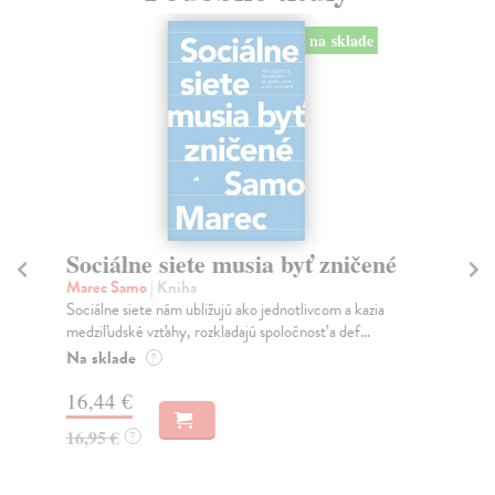
na sklade
Sociálne siete musia byť zničené
S
K
Marec Samo
| Kniha
Sociálne siete nám ubližujú ako jednotlivcom a kazia
Mik
medziľudské vzťahy, rozkladajú spoločnosť a def...
Mon
o k
Na sklade
?
Na
16,44 €
23
16,95 €
?
24