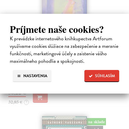
Príjmete naše cookies?
K prevádzke internetového kníhkupectva Artforum
Město a jeho nejisté zdi
využívame cookies slúžiace na zabezpečenie a meranie
Murakami Haruki
| Kniha
funkčnosti, marketingové účely a zaistenie vášho
Ty jsi to byla, kdo mi vyprávěl o tom městě. Město a jeho nejisté zdi –
maximálneho pohodlia a spokojnosti.
dlouho očekávaný román Harukiho Murakamiho volně navazuje na
autorovu starší novelu z roku 1980 a tematicky se prolíná s jeho
kultovním…
NASTAVENIA
SÚHLASÍM
Na sklade
?
30,22 €
32,85 €
?
na sklade