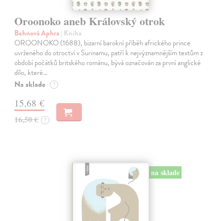
Oroonoko aneb Královský otrok
Behnová Aphra
| Kniha
OROONOKO (1688), bizarní barokní příběh afrického prince
uvrženého do otroctví v Surinamu, patří k nejvýznamnějším textům z
období počátků britského románu, bývá označován za první anglické
dílo, které…
Na sklade
?
15,68 €
16,50 €
?
na sklade