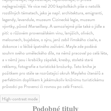
nejlegračnější. Ve více než 200 kapitolkách píše o natolik
rozdílných tématech, jako je např. architektura, emigranti,
legendy, levandule, muzeum Cizinecké legie, muzeum
vývrtky, původ Marseillasy. A samozřejmě píše také o jídle a
pití: o růžovém provensálském vínu, lanýžích, olivách,
melounech, bujabéze, o sýru, jenž zabil římského císaře, a
dokonce i o léčbě špatného zažívání. Mayle zde podává
souhrn svého uměleckého díla, na němž pracoval po celá léta,
a v němž jsou i krabičky zápalek, kresby, stoleté staré
reklamy, fotografie a turistické brožurky. Tato kniha je
požitkem pro stále se rozrůstající okruh Mayleho čtenářů a
perfektním doplňkem k jakémukoliv knižnímu turistickému
průvodci po Provenci či rovnou po celé Francii.
High-contrast mode
Podobné tituly