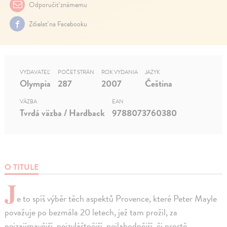
Odporučiť známemu
Zdielať na Facebooku
VYDAVATEĽ
POČET STRÁN
ROK VYDANIA
JAZYK
Olympia
287
2007
Čeština
VÄZBA
EAN
Tvrdá väzba / Hardback
9788073760380
O TITULE
J
e to spíš výběr těch aspektů Provence, které Peter Mayle
považuje po bezmála 20 letech, jež tam prožil, za
nejzajímavější, nejzvláštnější, nejlahodnější, či prostě