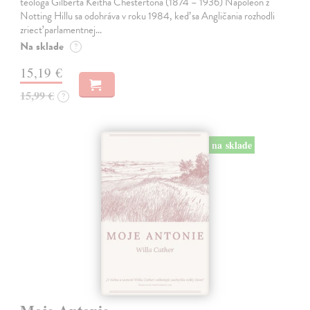
teológa Gilberta Keitha Chestertona (1874 – 1936) Napoleon z
Notting Hillu sa odohráva v roku 1984, keď sa Angličania rozhodli
zriecť parlamentnej…
Na sklade
?
15,19 €
15,99 €
?
na sklade