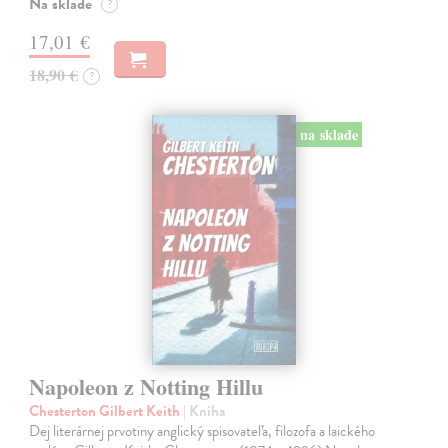
Na sklade
?
17,01 €
18,90 €
?
na sklade
Napoleon z Notting Hillu
Chesterton Gilbert Keith
| Kniha
Dej literárnej prvotiny anglický spisovateľa, filozofa a laického