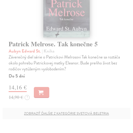
Patrick Melrose. Tak konečne 5
Aubyn Edward St.
| Kniha
Záverečný diel série o Patrickovi Melrosovi Tak konečne sa roztáča
okolo pohrebu Patrickovej matky Eleanor. Bude preňho život bez
rodičov vytúženým vyslobodením?
Do 5 dní
14,16 €
14,90 €
?
ZOBRAZIŤ ĎALŠIE Z KATEGÓRIE SVETOVÁ BELETRIA