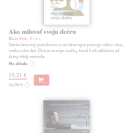
Ako milovať svoju dcéru
Blum Hila
| Kniha
Staršia žena stojí pred domom a cez okno tajne pozoruje rodinu: otca,
matku a dve deti. Díva sa na svoje vnučky, ktoré kvôli odlúčeniu od
dcéry nikdy nestretla.
Na sklade
?
15,21 €
16,90 €
?