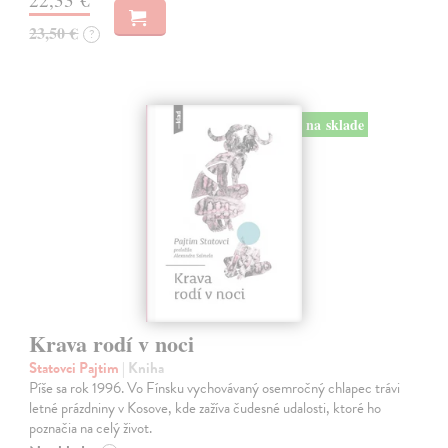
23,50 €
?
na sklade
Krava rodí v noci
Statovci Pajtim
| Kniha
Píše sa rok 1996. Vo Fínsku vychovávaný osemročný chlapec trávi
letné prázdniny v Kosove, kde zažíva čudesné udalosti, ktoré ho
poznačia na celý život.