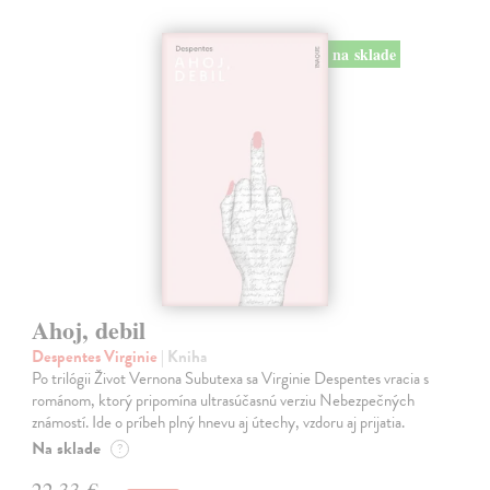
na sklade
Ahoj, debil
Despentes Virginie
| Kniha
Po trilógii Život Vernona Subutexa sa Virginie Despentes vracia s
románom, ktorý pripomína ultrasúčasnú verziu Nebezpečných
známostí. Ide o príbeh plný hnevu aj útechy, vzdoru aj prijatia.
Na sklade
?
22,33 €