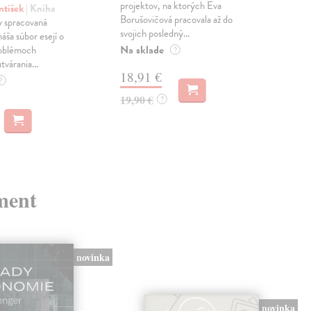
projektov, na ktorých Eva
čty
ntišek
| Kniha
Borušovičová pracovala až do
naps
 spracovaná
svojich posledný...
česk
náša súbor esejí o
Na sklade
Na 
oblémoch
?
tvárania...
18,91 €
14
?
19,90 €
15,
?
ment
novinka
novinka