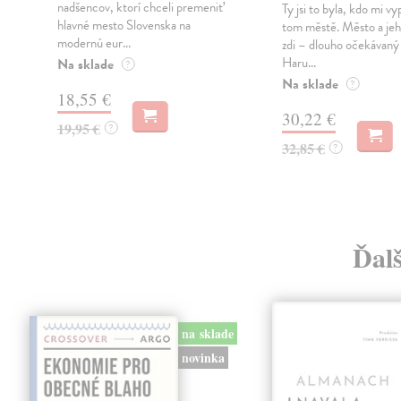
nadšencov, ktorí chceli premeniť
Ty jsi to byla, kdo mi vy
hlavné mesto Slovenska na
tom městě. Město a jeh
modernú eur...
zdi – dlouho očekávan
Haru...
Na sklade
?
Na sklade
?
18,55 €
30,22 €
19,95 €
?
32,85 €
?
Ďal
na sklade
novinka