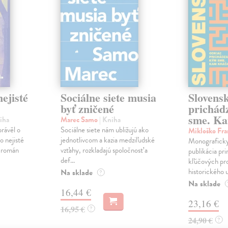
ejisté
Sociálne siete musia
Slovens
byť zničené
prichád
sme. Ka
iha
Marec Samo
| Kniha
právěl o
Sociálne siete nám ubližujú ako
Mikloško Fra
o nejisté
jednotlivcom a kazia medziľudské
Monograficky
ý román
vzťahy, rozkladajú spoločnosť a
publikácia pri
def...
kľúčových pr
historického u
Na sklade
?
Na sklade
16,44 €
23,16 €
16,95 €
?
24,90 €
?