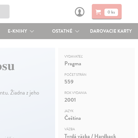
0 ks
E-KNIHY
OSTATNÉ
DAROVACIE KARTY
VYDAVATEĽ
osu
Pragma
POČET STRÁN
559
tu. Žiadna z jeho
ROK VYDANIA
2001
JAZYK
Čeština
VÄZBA
Tvrdá väzba / Hardback