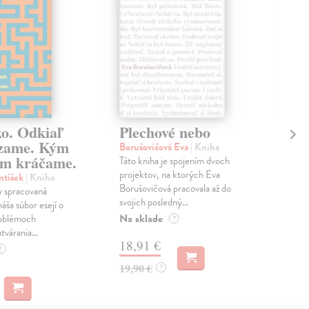
ko. Odkiaľ
Plechové nebo
Po
zame. Kým
Borušovičová Eva
| Kniha
Kun
m kráčame.
Táto kniha je spojením dvoch
Poma
projektov, na ktorých Eva
čty
ntišek
| Kniha
Borušovičová pracovala až do
naps
 spracovaná
svojich posledný...
česk
náša súbor esejí o
Na sklade
Na 
oblémoch
?
tvárania...
18,91 €
14
?
19,90 €
15,
?