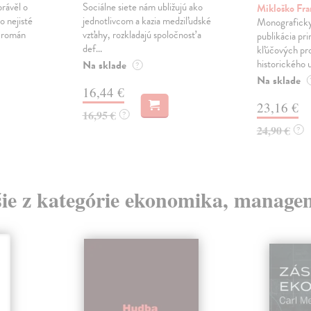
právěl o
Sociálne siete nám ubližujú ako
Mikloško Fra
o nejisté
jednotlivcom a kazia medziľudské
Monograficky
ý román
vzťahy, rozkladajú spoločnosť a
publikácia pri
def...
kľúčových pr
historického u
Na sklade
?
Na sklade
16,44 €
23,16 €
16,95 €
?
24,90 €
?
šie z kategórie ekonomika, manage