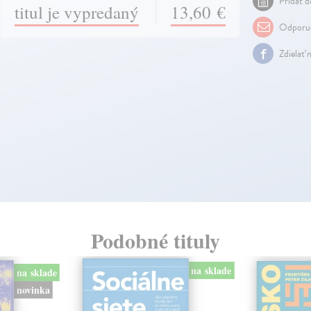
Pridať d
titul je vypredaný
13,60 €
Odporuč
Zdielať 
Podobné tituly
na sklade
na sklade
novinka