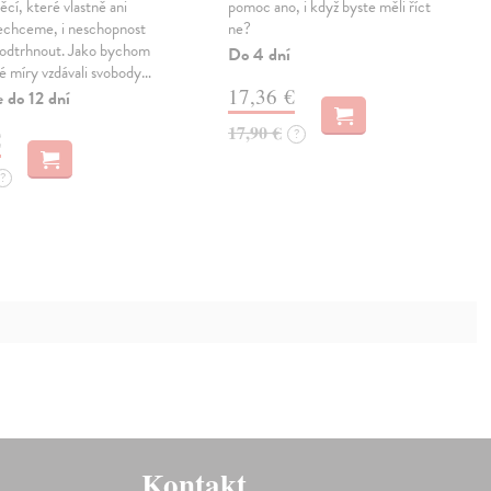
ěcí, které vlastně ani
pomoc ano, i když byste měli říct
nechceme, i neschopnost
ne?
h odtrhnout. Jako bychom
Do 4 dní
té míry vzdávali svobody…
17,36 €
 do 12 dní
17,90 €
?
€
?
Kontakt