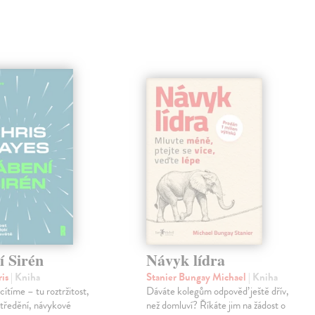
í Sirén
Návyk lídra
ris
| Kniha
Stanier Bungay Michael
| Kniha
cítíme – tu roztržitost,
Dáváte kolegům odpověď ještě dřív,
středění, návykové
než domluví? Říkáte jim na žádost o