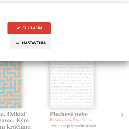
 aj:
SÚHLASÍM
na sklade
na sklade
NASTAVENIA
ko. Odkiaľ
Plechové nebo
Po
zame. Kým
Borušovičová Eva
| Kniha
Kun
m kráčame.
Táto kniha je spojením dvoch
Poma