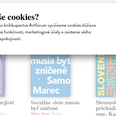
še cookies?
atelia s podobným vkusom si kúpili
ho kníhkupectva Artforum využívame cookies slúžiace
e funkčnosti, marketingové účely a zaistenie vášho
spokojnosti.
na sklade
na sklade
novinka
ejisté
Sociálne siete musia
Slovens
byť zničené
prichád
sme. Ka
iha
Marec Samo
| Kniha