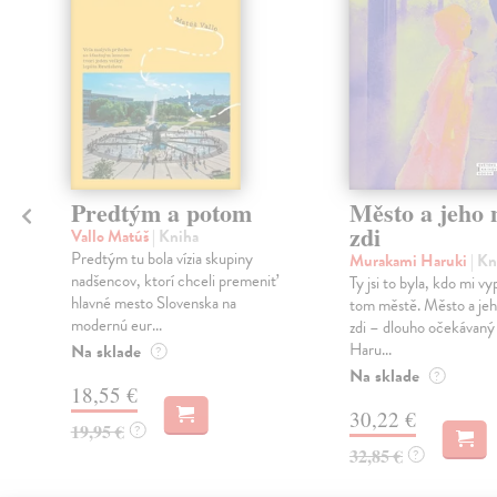
Predtým a potom
Město a jeho n
zdi
Vallo Matúš
| Kniha
Predtým tu bola vízia skupiny
Murakami Haruki
| Kn
nadšencov, ktorí chceli premeniť
Ty jsi to byla, kdo mi vy
hlavné mesto Slovenska na
tom městě. Město a jeh
modernú eur...
zdi – dlouho očekávan
Haru...
Na sklade
?
Na sklade
?
18,55 €
30,22 €
19,95 €
?
32,85 €
?