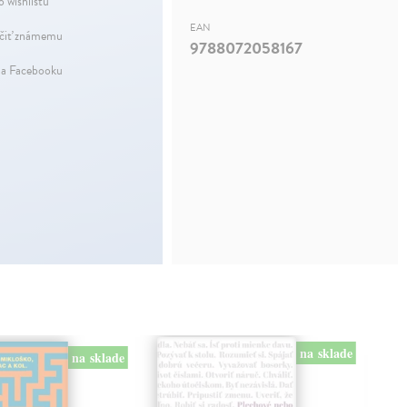
o wishlistu
EAN
iť známemu
9788072058167
na Facebooku
na sklade
na sklade