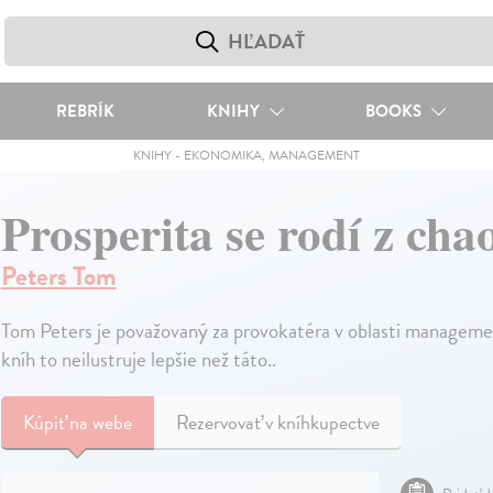
REBRÍK
KNIHY
BOOKS
KNIHY
-
EKONOMIKA, MANAGEMENT
Prosperita se rodí z cha
Peters Tom
Tom Peters je považovaný za provokatéra v oblasti managemen
kníh to neilustruje lepšie než táto..
Kúpiť
na webe
Rezervovať v kníhkupectve