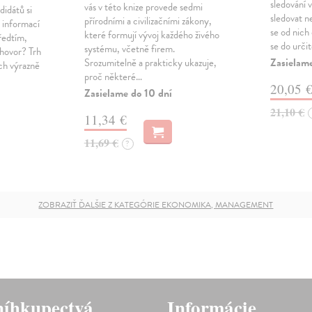
sledování v
vás v této knize provede sedmi
didátů si
sledovat 
přírodními a civilizačními zákony,
e informací
se od nic
které formují vývoj každého živého
předtím,
se do urči
systému, včetně firem.
ohovor? Trh
Zasielame
Srozumitelně a prakticky ukazuje,
ech výrazně
proč některé…
20,05 
Zasielame do 10 dní
21,10 €
11,34 €
11,69 €
?
ZOBRAZIŤ ĎALŠIE Z KATEGÓRIE EKONOMIKA, MANAGEMENT
íhkupectvá
Informácie