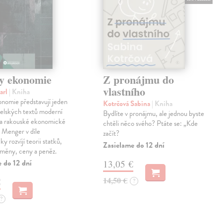
y ekonomie
Z pronájmu do
vlastního
arl
| Kniha
nomie představují jeden
Kotrčová Sabina
| Kniha
telských textů moderní
Bydlíte v pronájmu, ale jednou byste
a rakouské ekonomické
chtěli něco svého? Ptáte se: „Kde
l Menger v díle
začít?
y rozvíjí teorii statků,
Zasielame do 12 dní
směny, ceny a peněz.
 do 12 dní
13,05 €
14,50 €
€
?
?