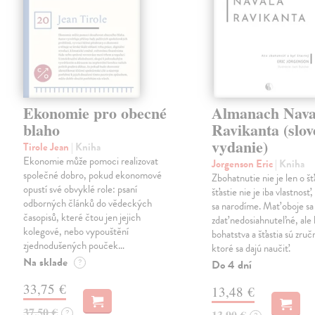
Ekonomie pro obecné
Almanach Nava
blaho
Ravikanta (slo
vydanie)
Tirole Jean
| Kniha
Ekonomie může pomoci realizovat
Jorgenson Eric
| Kniha
společné dobro, pokud ekonomové
Zbohatnutie nie je len o šťa
opustí své obvyklé role: psaní
šťastie nie je iba vlastnosť
odborných článků do vědeckých
sa narodíme. Mať oboje s
časopisů, které čtou jen jejich
zdať nedosiahnuteľné, ale
kolegové, nebo vypouštění
bohatstva a šťastia sú zruč
zjednodušených pouček…
ktoré sa dajú naučiť.
Na sklade
?
Do 4 dní
33,75 €
13,48 €
37,50 €
?
13,90 €