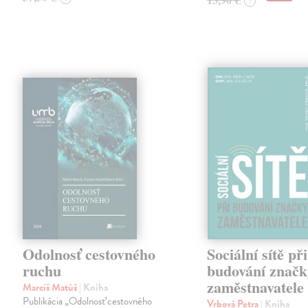
?
Odolnosť cestovného
Sociální sítě při
ruchu
budování značk
zaměstnavatele
Marciš Matúš
| Kniha
Publikácia „Odolnosť cestovného
Vrbová Petra
| Kniha