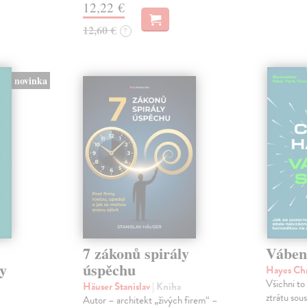
12,22 €
12,60 €
?
novinka
7 zákonů spirály
Váben
y
úspěchu
Hayes Ch
Všichni to 
Häuser Stanislav
| Kniha
ztrátu sou
Autor – architekt „živých firem“ –