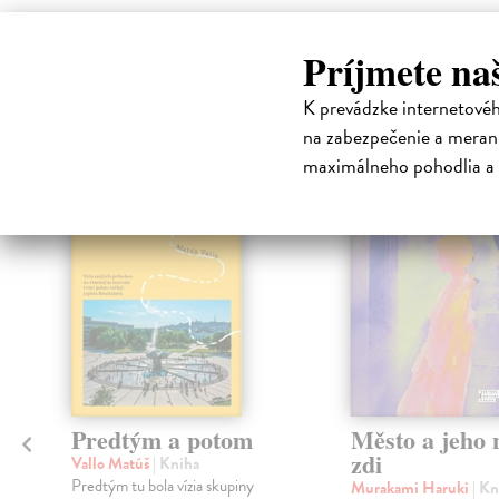
Príjmete na
High-contrast mode
Čit
K prevádzke internetové
na zabezpečenie a merani
maximálneho pohodlia a 
na sklade
Predtým a potom
Město a jeho n
zdi
Vallo Matúš
| Kniha
Predtým tu bola vízia skupiny
Murakami Haruki
| Kn