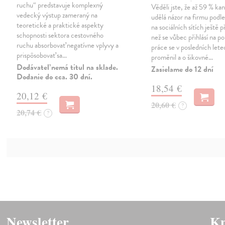
ruchu“ predstavuje komplexný
Věděli jste, že až 59 % kan
vedecký výstup zameraný na
udělá názor na firmu podl
teoretické a praktické aspekty
na sociálních sítích ještě 
schopnosti sektora cestovného
než se vůbec přihlásí na p
ruchu absorbovať negatívne vplyvy a
práce se v posledních let
prispôsobovať sa…
proměnil a o šikovné…
Dodávateľ nemá titul na sklade.
Zasielame do 12 dní
Dodanie do cca. 30 dní.
18,54 €
20,12 €
20,60 €
?
20,74 €
?
Newsletter
Kn