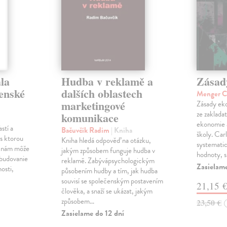
la
Hudba v reklamě a
Zásad
venské
dalších oblastech
Menger C
marketingové
Zásady eko
ze zaklada
komunikace
ekonomie 
stí a
Bačuvčík Radim
| Kniha
školy. Car
, s ktorou
Kniha hledá odpověď na otázku,
systematick
a nám môže
jakým způsobem funguje hudba v
hodnoty, 
 budovanie
reklamě. Zabývápsychologickým
Zasielame
nosti,
působením hudby a tím, jak hudba
souvisí se společenským postavením
21,15 
člověka, a snaží se ukázat, jakým
způsobem…
23,50 €
Zasielame do 12 dní