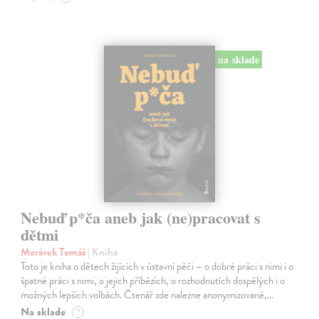
na sklade
Nebuď p*ča aneb jak (ne)pracovat s
dětmi
Morávek Tomáš
| Kniha
Toto je kniha o dětech žijících v ústavní péči – o dobré práci s nimi i o
špatné práci s nimi, o jejich příbězích, o rozhodnutích dospělých i o
možných lepších volbách. Čtenář zde nalezne anonymizované,…
Na sklade
?