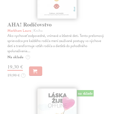
AHA! Rodičovstvo
Markham Laura
| Kniha
Ako vychovať zodpovedné, vnímavé a šťastné deti. Tento prelomový
sprievodca pre každého rodiča mení zaužívané postupy vo výchove
detí a transformuje vzťah rodiča a dieťaťa do pohodlného
spolunažívania.…
Na sklade
?
19,30 €
19,90 €
?
na sklade