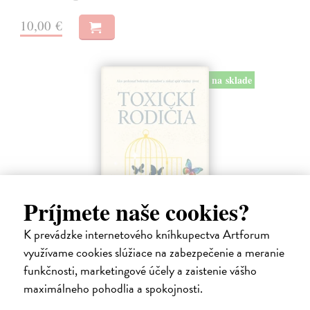
10,00 €
na sklade
Príjmete naše cookies?
K prevádzke internetového kníhkupectva Artforum
Toxickí rodičia
využívame cookies slúžiace na zabezpečenie a meranie
funkčnosti, marketingové účely a zaistenie vášho
Forward Susan
| Kniha
Prekonajte bolestivé dedičstvo a vezmite pevne do rúk opraty svojho
maximálneho pohodlia a spokojnosti.
života. Ste dieťaťom toxických rodičov?