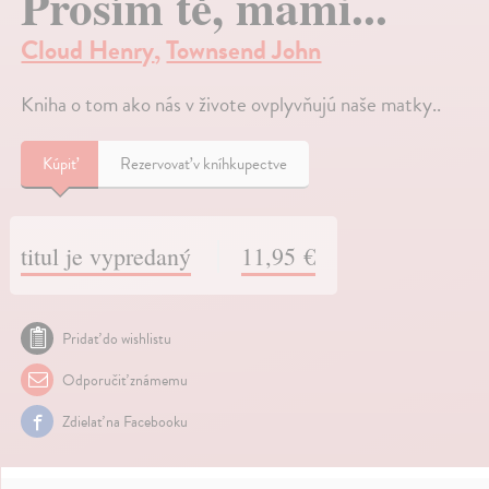
Prosím tě, mami...
Cloud Henry
,
Townsend John
Kniha o tom ako nás v živote ovplyvňujú naše matky..
Kúpiť
Rezervovať v kníhkupectve
titul je vypredaný
11,95 €
Pridať do wishlistu
Odporučiť známemu
Zdielať na Facebooku