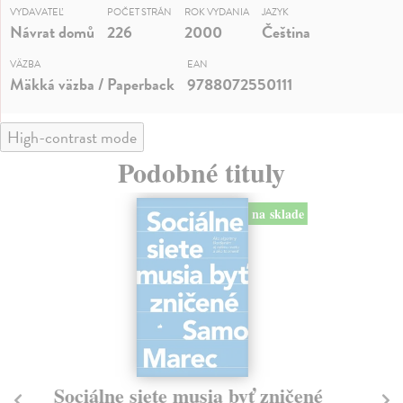
VYDAVATEĽ
POČET STRÁN
ROK VYDANIA
JAZYK
Návrat domů
226
2000
Čeština
VÄZBA
EAN
Mäkká väzba / Paperback
9788072550111
High-contrast mode
Podobné tituly
na sklade
Sociálne siete musia byť zničené
S