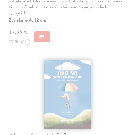
potřebujete 10 drahocenných minut, abyste vypnuli a dopřáli svému
tělu odpočinek. Zkuste rodičovství vleže! Super jednoduchou
vychytávku,…
Zasielame do 12 dní
17,36 €
17,90 €
?