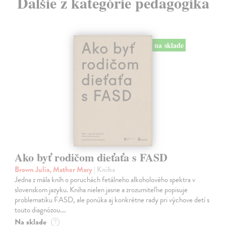
Ďalšie z kategórie pedagogika
na sklade
Ako byť rodičom dieťaťa s FASD
Brown Julia, Mather Mary
| Kniha
Jedna z mála kníh o poruchách fetálneho alkoholového spektra v
slovenskom jazyku. Kniha nielen jasne a zrozumiteľne popisuje
problematiku FASD, ale ponúka aj konkrétne rady pri výchove detí s
touto diagnózou.…
Na sklade
?