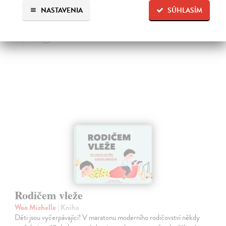
Na sklade
?
NASTAVENIA
SÚHLASÍM
19,30 €
19,90 €
?
Rodičem vleže
Woo Michelle
| Kniha
Děti jsou vyčerpávající! V maratonu moderního rodičovství někdy