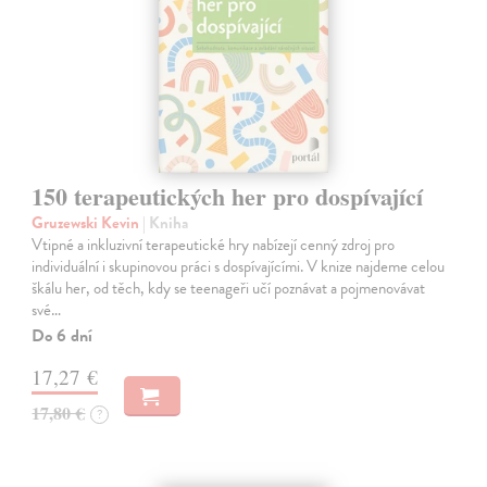
150 terapeutických her pro dospívající
Gruzewski Kevin
| Kniha
Vtipné a inkluzivní terapeutické hry nabízejí cenný zdroj pro
individuální i skupinovou práci s dospívajícími. V knize najdeme celou
škálu her, od těch, kdy se teenageři učí poznávat a pojmenovávat
své…
Do 6 dní
17,27 €
17,80 €
?