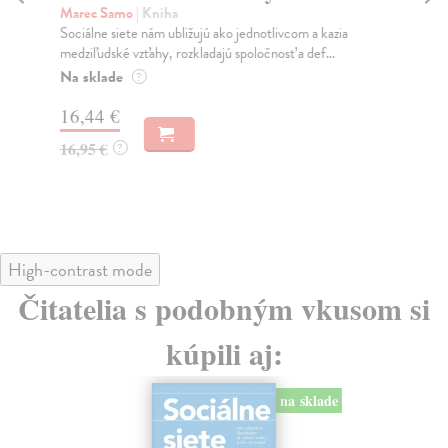
K
Marec Samo
| Kniha
Sociálne siete nám ubližujú ako jednotlivcom a kazia
Mik
medziľudské vzťahy, rozkladajú spoločnosť a def...
Mon
o k
Na sklade
?
Na
16,44 €
23
16,95 €
?
24
High-contrast mode
Čitatelia s podobným vkusom si
kúpili aj:
na sklade