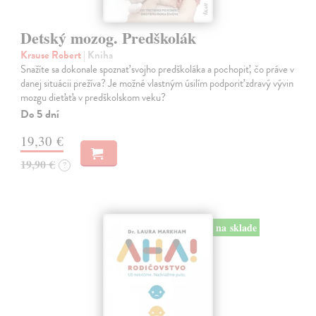
Detský mozog. Predškolák
Krause Robert
| Kniha
Snažíte sa dokonale spoznať svojho predškoláka a pochopiť, čo práve v
danej situácii prežíva? Je možné vlastným úsilím podporiť zdravý vývin
mozgu dieťaťa v predškolskom veku?
Do 5 dní
19,30 €
19,90 €
?
na sklade