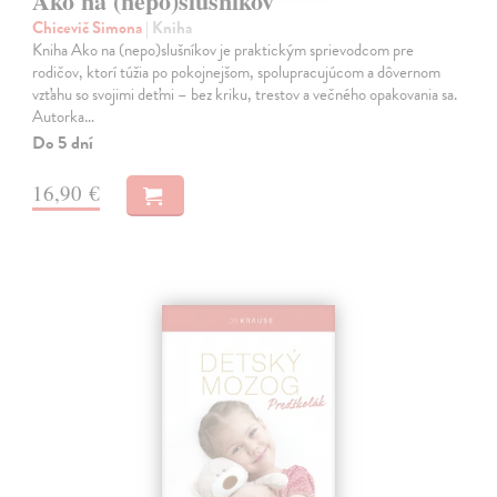
Ako na (nepo)slušníkov
Chicevič Simona
| Kniha
Kniha Ako na (nepo)slušníkov je praktickým sprievodcom pre
rodičov, ktorí túžia po pokojnejšom, spolupracujúcom a dôvernom
vzťahu so svojimi deťmi – bez kriku, trestov a večného opakovania sa.
Autorka…
Do 5 dní
16,90 €