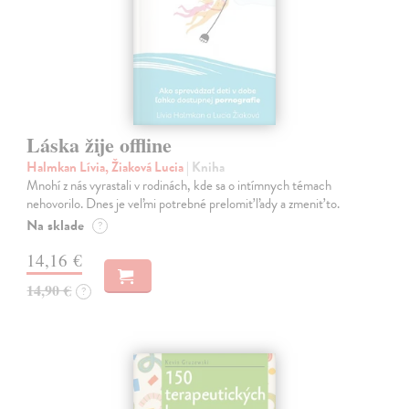
Láska žije offline
Halmkan Lívia, Žiaková Lucia
| Kniha
Mnohí z nás vyrastali v rodinách, kde sa o intímnych témach
nehovorilo. Dnes je veľmi potrebné prelomiť ľady a zmeniť to.
Na sklade
?
14,16 €
14,90 €
?