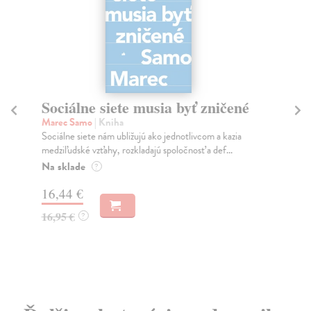
Sociálne siete musia byť zničené
S
K
Marec Samo
| Kniha
Sociálne siete nám ubližujú ako jednotlivcom a kazia
Mik
medziľudské vzťahy, rozkladajú spoločnosť a def...
Mon
o k
Na sklade
?
Na
16,44 €
23
16,95 €
?
24