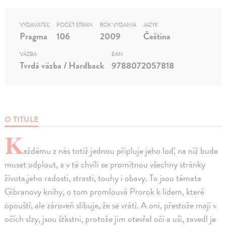
VYDAVATEĽ
POČET STRÁN
ROK VYDANIA
JAZYK
Pragma
106
2009
Čeština
VÄZBA
EAN
Tvrdá väzba / Hardback
9788072057818
O TITULE
K
aždému z nás totiž jednou připluje jeho loď, na níž bude
muset odplout, a v té chvíli se promítnou všechny stránky
života,jeho radosti, strasti, touhy i obavy. To jsou témata
Gibranovy knihy, o tom promlouvá Prorok k lidem, které
opouští, ale zároveň slibuje, že se vrátí. A oni, přestože mají v
očích slzy, jsou šťastni, protože jim otevřel oči a uši, zavedl je