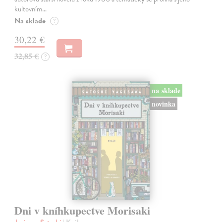
kultovním…
Na sklade
?
30,22 €
32,85 €
?
na sklade
novinka
Dni v kníhkupectve Morisaki