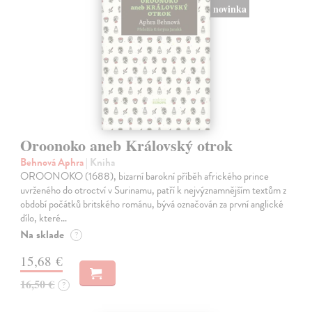
novinka
Oroonoko aneb Královský otrok
Behnová Aphra
| Kniha
OROONOKO (1688), bizarní barokní příběh afrického prince
uvrženého do otroctví v Surinamu, patří k nejvýznamnějším textům z
období počátků britského románu, bývá označován za první anglické
dílo, které…
Na sklade
?
15,68 €
16,50 €
?