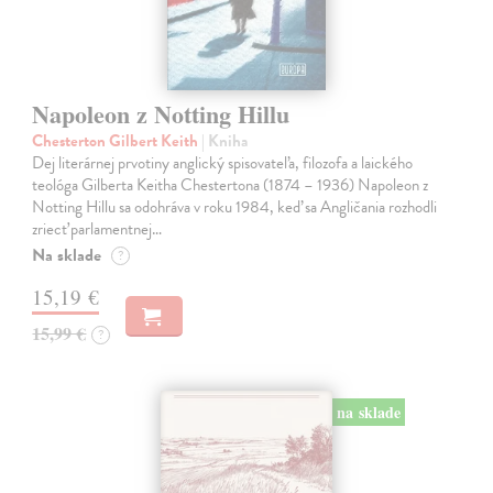
Napoleon z Notting Hillu
Chesterton Gilbert Keith
| Kniha
Dej literárnej prvotiny anglický spisovateľa, filozofa a laického
teológa Gilberta Keitha Chestertona (1874 – 1936) Napoleon z
Notting Hillu sa odohráva v roku 1984, keď sa Angličania rozhodli
zriecť parlamentnej…
Na sklade
?
15,19 €
15,99 €
?
na sklade