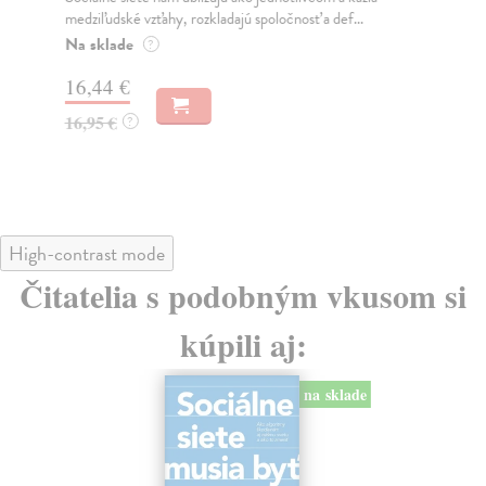
medziľudské vzťahy, rozkladajú spoločnosť a def...
Mon
o k
Na sklade
?
Na
16,44 €
23
16,95 €
?
24
High-contrast mode
Čitatelia s podobným vkusom si
kúpili aj:
na sklade