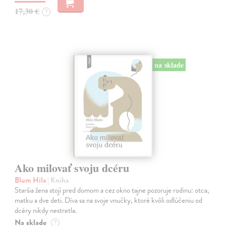
17,30 €
?
na sklade
Ako milovať svoju dcéru
Blum Hila
| Kniha
Staršia žena stojí pred domom a cez okno tajne pozoruje rodinu: otca,
matku a dve deti. Díva sa na svoje vnučky, ktoré kvôli odlúčeniu od
dcéry nikdy nestretla.
Na sklade
?