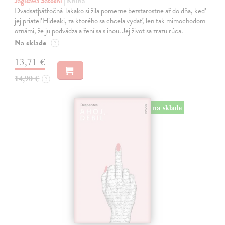
Jagisawa Satoshi
| Kniha
Dvadsaťpäťročná Takako si žila pomerne bezstarostne až do dňa, keď
jej priateľ Hideaki, za ktorého sa chcela vydať, len tak mimochodom
oznámi, že ju podvádza a žení sa s inou. Jej život sa zrazu rúca.
Na sklade
?
13,71 €
14,90 €
?
na sklade