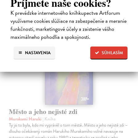
Príjmete naše cookies?
12,30 €
K prevádzke internetového kníhkupectva Artforum
12,95 €
?
využívame cookies slúžiace na zabezpečenie a meranie
funkčnosti, marketingové účely a zaistenie vášho
na sklade
maximálneho pohodlia a spokojnosti.
novinka
NASTAVENIA
SÚHLASÍM
Město a jeho nejisté zdi
Murakami Haruki
| Kniha
Ty jsi to byla, kdo mi vyprávěl o tom městě. Město a jeho nejisté zdi –
dlouho očekávaný román Harukiho Murakamiho volně navazuje na
autorovu starší novelu z roku 1980 a tematicky se prolíná s jeho