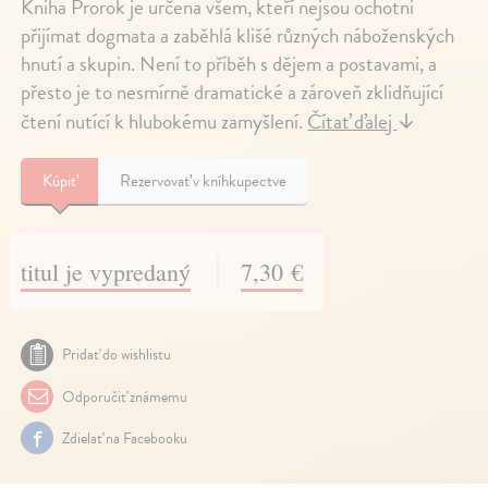
Kniha Prorok je určena všem, kteří nejsou ochotni
přijímat dogmata a zaběhlá klišé různých náboženských
hnutí a skupin. Není to příběh s dějem a postavami, a
přesto je to nesmírně dramatické a zároveň zklidňující
čtení nutící k hlubokému zamyšlení.
Čítať ďalej
↓
Kúpiť
Rezervovať v kníhkupectve
titul je vypredaný
7,30 €
Pridať do wishlistu
Odporučiť známemu
Zdielať na Facebooku