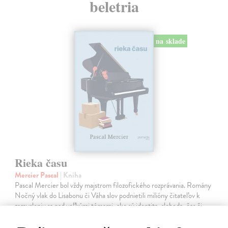
beletria
na sklade
Rieka času
Mercier Pascal
| Kniha
Pascal Mercier bol vždy majstrom filozofického rozprávania. Romány
Nočný vlak do Lisabonu či Váha slov podnietili milióny čitateľov k
zamysleniu sa nad veľkými témami, ako sú identita, sloboda, čas či…
Na sklade
?