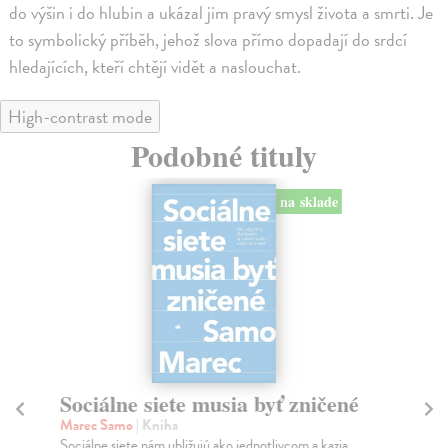
do výšin i do hlubin a ukázal jim pravý smysl života a smrti. Je
to symbolický příběh, jehož slova přímo dopadají do srdcí
hledajících, kteří chtějí vidět a naslouchat.
High-contrast mode
Podobné tituly
na sklade
Sociálne siete musia byť zničené
S
K
Marec Samo
| Kniha
Sociálne siete nám ubližujú ako jednotlivcom a kazia
Mik