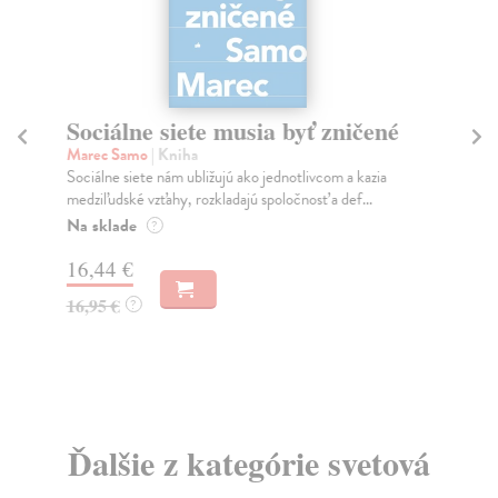
Sociálne siete musia byť zničené
S
K
Marec Samo
| Kniha
Sociálne siete nám ubližujú ako jednotlivcom a kazia
Mik
medziľudské vzťahy, rozkladajú spoločnosť a def...
Mon
o k
Na sklade
?
Na
16,44 €
23
16,95 €
?
24
Ďalšie z kategórie svetová