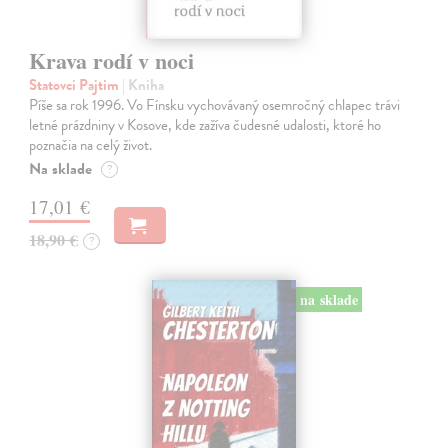
Krava rodí v noci
Statovci Pajtim
| Kniha
Píše sa rok 1996. Vo Fínsku vychovávaný osemročný chlapec trávi
letné prázdniny v Kosove, kde zažíva čudesné udalosti, ktoré ho
poznačia na celý život.
Na sklade
?
17,01 €
18,90 €
?
na sklade