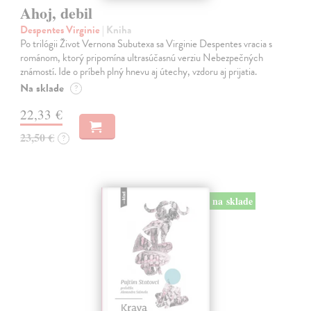
Ahoj, debil
Despentes Virginie
| Kniha
Po trilógii Život Vernona Subutexa sa Virginie Despentes vracia s
románom, ktorý pripomína ultrasúčasnú verziu Nebezpečných
známostí. Ide o príbeh plný hnevu aj útechy, vzdoru aj prijatia.
Na sklade
?
22,33 €
23,50 €
?
na sklade