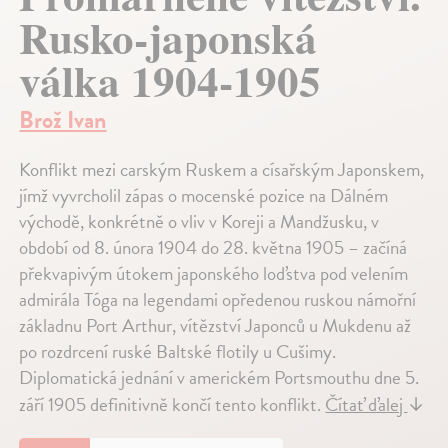
Rusko-japonská
válka 1904-1905
Brož Ivan
Konflikt mezi carským Ruskem a císařským Japonskem,
jímž vyvrcholil zápas o mocenské pozice na Dálném
východě, konkrétně o vliv v Koreji a Mandžusku, v
období od 8. února 1904 do 28. května 1905 – začíná
překvapivým útokem japonského loďstva pod velením
admirála Tóga na legendami opředenou ruskou námořní
základnu Port Arthur, vítězství Japonců u Mukdenu až
po rozdrcení ruské Baltské flotily u Cušimy.
Diplomatická jednání v americkém Portsmouthu dne 5.
září 1905 definitivně končí tento konflikt.
Čítať ďalej
↓