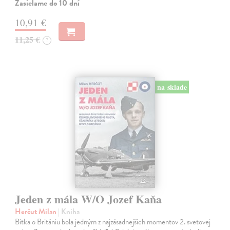
Zasielame do 10 dní
10,91 €
11,25 €
?
na sklade
Jeden z mála W/O Jozef Kaňa
Herčut Milan
| Kniha
Bitka o Britániu bola jedným z najzásadnejších momentov 2. svetovej