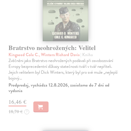
Bratrstvo neohrožených: Velitel
Kingseed Cole C., Winters Richard Davis
| Kniha
Zvěčněni jako Bratrstvo neohrožených podávali při osvobozování
Evropy bezprecedentní důkazy statečnosti tváří v tvář nepříteli.
Jejich velitelem byl Dick Winters, který byl pro své muže „nejlepší
bojový…
Predpredaj, vychádza 12.8.2026, zasielame do 7 dní od
vydania
16,46 €
18,70 €
?