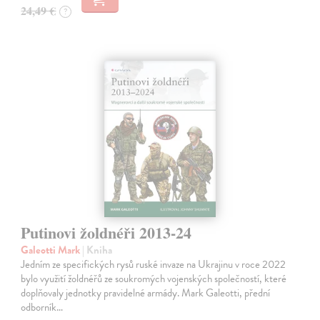
24,49 €
?
Putinovi žoldnéři 2013-24
Galeotti Mark
| Kniha
Jedním ze specifických rysů ruské invaze na Ukrajinu v roce 2022
bylo využití žoldnéřů ze soukromých vojenských společností, které
doplňovaly jednotky pravidelné armády. Mark Galeotti, přední
odborník…