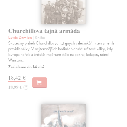
Churchillova tajná armáda
Lewis Damien
| Kniha
Skutečný příběh Churchillových „tajných válečníků“, kteří změnili
pravidla války. V nejtemnějších hodinách druhé světové války, kdy
Evropa hořela a britské impérium stálo na pokraji kolapsu, učinil
Winston…
Zasielame do 14 dní
18,42 €
18,99 €
?