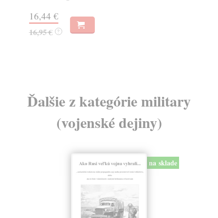
Na
16,44 €
23
16,95 €
?
24
Ďalšie z kategórie military
(vojenské dejiny)
na sklade