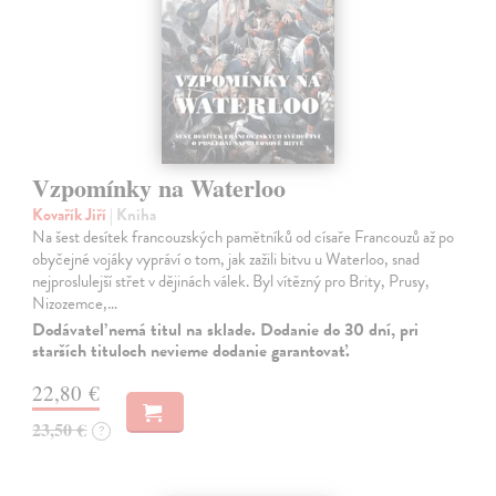
Vzpomínky na Waterloo
Kovařík Jiří
| Kniha
Na šest desítek francouzských pamětníků od císaře Francouzů až po
obyčejné vojáky vypráví o tom, jak zažili bitvu u Waterloo, snad
nejproslulejší střet v dějinách válek. Byl vítězný pro Brity, Prusy,
Nizozemce,…
Dodávateľ nemá titul na sklade. Dodanie do 30 dní, pri
starších tituloch nevieme dodanie garantovať.
22,80 €
23,50 €
?