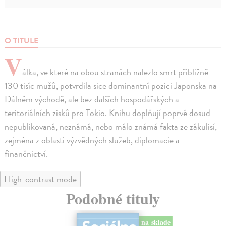
O TITULE
V
álka, ve které na obou stranách nalezlo smrt přibližně
130 tisíc mužů, potvrdila sice dominantní pozici Japonska na
Dálném východě, ale bez dalších hospodářských a
teritoriálních zisků pro Tokio. Knihu doplňují poprvé dosud
nepublikovaná, neznámá, nebo málo známá fakta ze zákulisí,
zejména z oblasti výzvědných služeb, diplomacie a
finančnictví.
High-contrast mode
Podobné tituly
na sklade