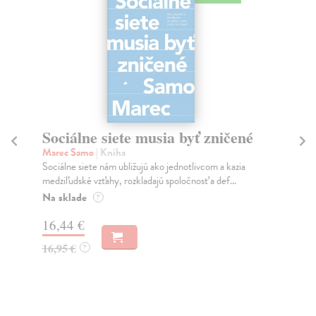
Sociálne siete musia byť zničené
S
K
Marec Samo
| Kniha
Sociálne siete nám ubližujú ako jednotlivcom a kazia
Mik
medziľudské vzťahy, rozkladajú spoločnosť a def...
Mon
o k
Na sklade
?
Na
16,44 €
23
16,95 €
?
24