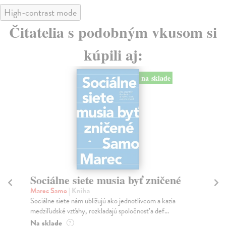
High-contrast mode
Čitatelia s podobným vkusom si
kúpili aj:
na sklade
Sociálne siete musia byť zničené
S
K
Marec Samo
| Kniha
Sociálne siete nám ubližujú ako jednotlivcom a kazia
Mik
medziľudské vzťahy, rozkladajú spoločnosť a def...
Mon
o k
Na sklade
?