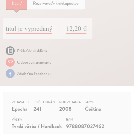
Kúpiť
Rezervovať v kníhkupectve
titul je vypredaný
12,20 €
Pridať do wishlistu
Odporučiť známemu
Zdielať na Facebooku
VYDAVATEĽ
POČET STRÁN
ROK VYDANIA
JAZYK
Epocha
241
2008
Čeština
VÄZBA
EAN
Tvrdá väzba / Hardback
9788087027462