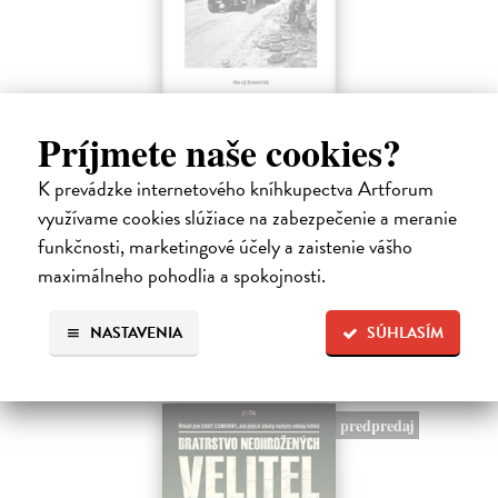
Ako Rusi veľkú vojnu vyhrali...
Príjmete naše cookies?
Kumičák Juraj
| Kniha
Celé desaťročia sovietska, a následne ruská propaganda vykresľovali
K prevádzke internetového kníhkupectva Artforum
históriu Sovietskeho zväzu v pozitívnych či hrdinských podobách.
využívame cookies slúžiace na zabezpečenie a meranie
Napriek tomu sa našli v ZSSR či Rusku historici či novinári, ktorí
mali…
funkčnosti, marketingové účely a zaistenie vášho
Na sklade
?
maximálneho pohodlia a spokojnosti.
11,99 €
NASTAVENIA
SÚHLASÍM
predpredaj