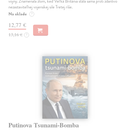
vojny. Znamenala zlom, keď Veľká Británia stála sama proti zdanlivo
nezastaviteľnej vojenskej sile Tretej ríše.
Na sklade
?
12,77 €
13,16 €
?
Putinova Tsunami-Bomba