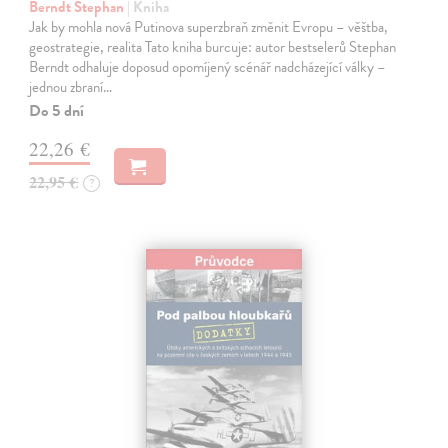
Berndt Stephan
| Kniha
Jak by mohla nová Putinova superzbraň změnit Evropu – věštba,
geostrategie, realita Tato kniha burcuje: autor bestselerů Stephan
Berndt odhaluje doposud opomíjený scénář nadcházející války –
jednou zbraní…
Do 5 dní
22,26 €
22,95 €
?