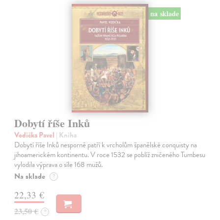
na sklade
Dobytí říše Inků
Vodička Pavel
| Kniha
Dobytí říše Inků nesporně patří k vrcholům španělské conquisty na
jihoamerickém kontinentu. V roce 1532 se poblíž zničeného Tumbesu
vylodila výprava o síle 168 mužů.
Na sklade
?
22,33 €
23,50 €
?