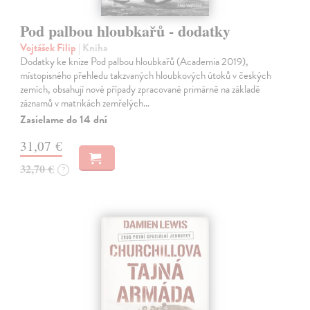
Pod palbou hloubkařů - dodatky
Vojtášek Filip
| Kniha
Dodatky ke knize Pod palbou hloubkařů (Academia 2019),
místopisného přehledu takzvaných hloubkových útoků v českých
zemích, obsahují nové případy zpracované primárně na základě
záznamů v matrikách zemřelých…
Zasielame do 14 dní
31,07 €
32,70 €
?