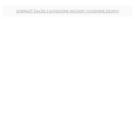
ZOBRAZIŤ ĎALŠIE Z KATEGÓRIE MILITARY (VOJENSKÉ DEJINY)