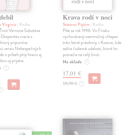
debil
Krava rodí v noci
 Virginie
| Kniha
Statovci Pajtim
| Kniha
i Život Vernona Subutexa
Píše sa rok 1996. Vo Fínsku
e Despentes vracia s
vychovávaný osemročný chlapec
ktorý pripomína
trávi letné prázdniny v Kosove, kde
snú verziu Nebezpečných
zažíva čudesné udalosti, ktoré ho
Ide o príbeh plný hnevu aj
poznačia na celý život.
oru aj prijatia.
Na sklade
?
e
?
17,01 €
€
18,90 €
?
?