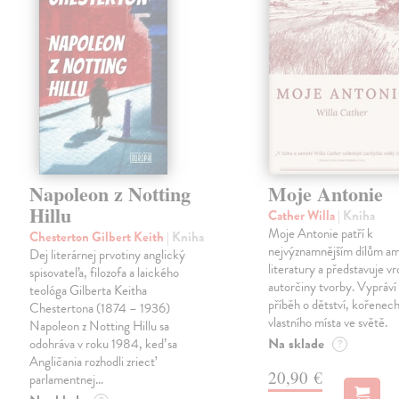
Napoleon z Notting
Moje Antonie
Hillu
Cather Willa
| Kniha
Moje Antonie patří k
Chesterton Gilbert Keith
| Kniha
nejvýznamnějším dílům a
Dej literárnej prvotiny anglický
literatury a představuje vr
spisovateľa, filozofa a laického
autorčiny tvorby. Vypráví
teológa Gilberta Keitha
příběh o dětství, kořenech
Chestertona (1874 – 1936)
vlastního místa ve světě.
Napoleon z Notting Hillu sa
Na sklade
odohráva v roku 1984, keď sa
?
Angličania rozhodli zriecť
20,90 €
parlamentnej…