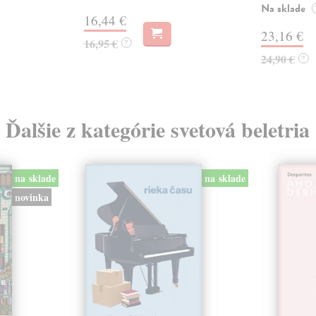
Na sklade
16,44 €
23,16 €
16,95 €
?
24,90 €
?
Ďalšie z kategórie svetová beletria
na sklade
na sklade
novinka