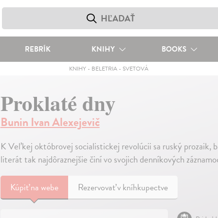
REBRÍK
KNIHY
BOOKS
KNIHY
-
BELETRIA
-
SVETOVÁ
Proklaté dny
Bunin Ivan Alexejevič
K Veľkej októbrovej socialistickej revolúcii sa ruský prozaik, 
literát tak najdôraznejšie činí vo svojich denníkových záznam
Kúpiť
na webe
Rezervovať v kníhkupectve