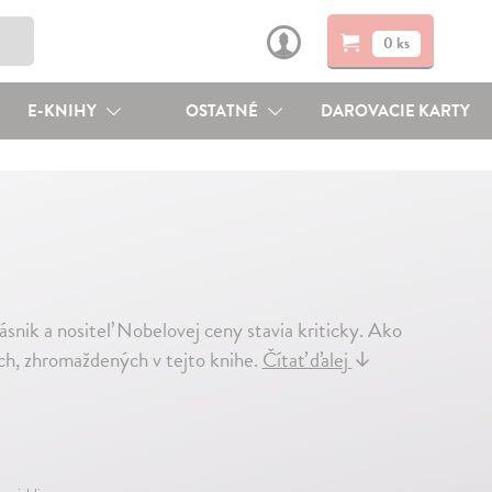
0 ks
E-KNIHY
OSTATNÉ
DAROVACIE KARTY
básnik a nositeľ Nobelovej ceny stavia kriticky. Ako
och, zhromaždených v tejto knihe.
Čítať ďalej
↓