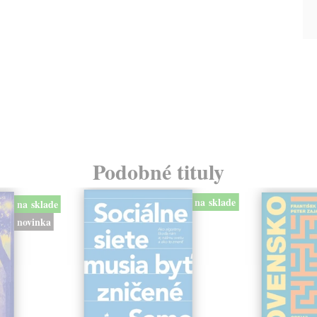
Podobné tituly
na sklade
na sklade
novinka