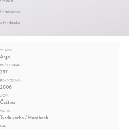
o wishlistu
iť známemu
na Facebooku
VYDAVATEĽ
Argo
POČET STRÁN
237
ROK VYDANIA
2006
JAZYK
Čeština
VÄZBA
Tvrdá väzba / Hardback
EAN