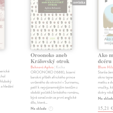
novinka
Oroonoko aneb
Ako mi
Královský otrok
dcéru
Behnová Aphra
| Kniha
Blum Hil
merické
OROONOKO (1688), bizarní
Staršia že
chol
barokní příběh afrického prince
okno tajne
 hluboký
uvrženého do otroctví v Surinamu,
matku a dv
 a hledání
patří k nejvýznamnějším textům z
vnučky, kt
období počátků britského románu,
dcéry nikd
bývá označován za první anglické
Na sklad
dílo, které…
15,21 
Na sklade
?