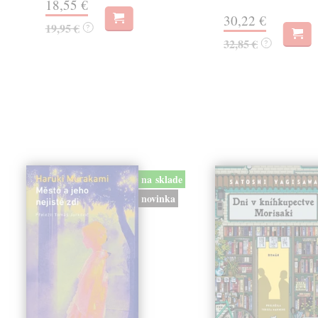
18,55 €
30,22 €
19,95 €
?
32,85 €
?
na sklade
novinka