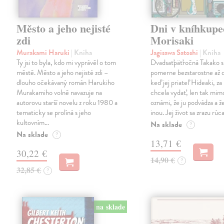
Město a jeho nejisté
Dni v kníhkupe
zdi
Morisaki
Murakami Haruki
| Kniha
Jagisawa Satoshi
| Kniha
Ty jsi to byla, kdo mi vyprávěl o tom
Dvadsaťpäťročná Takako si 
městě. Město a jeho nejisté zdi –
pomerne bezstarostne až 
dlouho očekávaný román Harukiho
keď jej priateľ Hideaki, za
Murakamiho volně navazuje na
chcela vydať, len tak m
autorovu starší novelu z roku 1980 a
oznámi, že ju podvádza a že
tematicky se prolíná s jeho
inou. Jej život sa zrazu rúca
kultovním…
Na sklade
?
Na sklade
?
13,71 €
30,22 €
14,90 €
?
32,85 €
?
na sklade