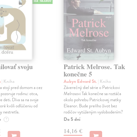
na sklade
lovať svoju
Patrick Melrose. Tak
konečne 5
a
| Kniha
Aubyn Edward St.
| Kniha
na stojí pred domom a cez
Záverečný diel série o Patrickovi
 pozoruje rodinu: otca,
Melrosovi Tak konečne sa roztáča
e deti. Díva sa na svoje
okolo pohrebu Patrickovej matky
oré kvôli odlúčeniu od
Eleanor. Bude preňho život bez
y nestretla.
rodičov vytúženým vyslobodením?
e
Do 5 dní
?
€
14,16 €