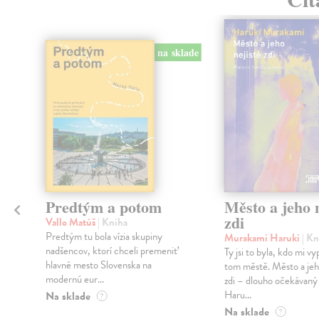
na sklade
Predtým a potom
Město a jeho n
zdi
Vallo Matúš
| Kniha
Predtým tu bola vízia skupiny
Murakami Haruki
| Kn
nadšencov, ktorí chceli premeniť
Ty jsi to byla, kdo mi vy
hlavné mesto Slovenska na
tom městě. Město a jeh
modernú eur...
zdi – dlouho očekávan
Haru...
Na sklade
?
Na sklade
?