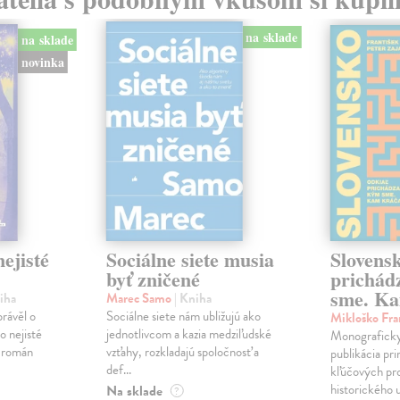
na sklade
na sklade
novinka
ejisté
Sociálne siete musia
Slovens
byť zničené
prichád
sme. Ka
iha
Marec Samo
| Kniha
právěl o
Sociálne siete nám ubližujú ako
Mikloško Fra
o nejisté
jednotlivcom a kazia medziľudské
Monograficky
ý román
vzťahy, rozkladajú spoločnosť a
publikácia pri
def...
kľúčových pr
historického u
Na sklade
?