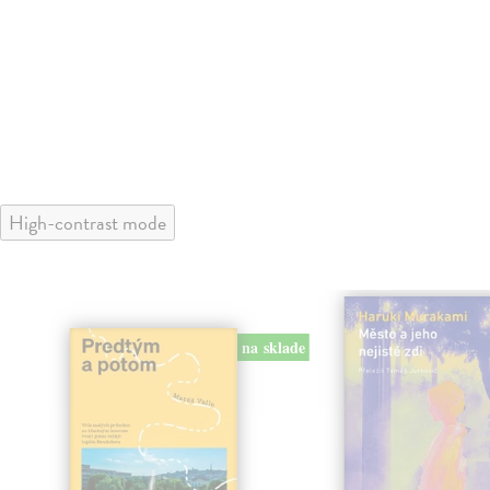
High-contrast mode
na sklade