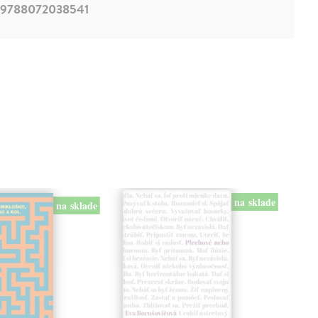
9788072038541
na sklade
na sklade