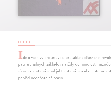
O TITULE
I
de o vášnivý protest voči brutalite boľševickej rev
patriarchálnych základov navždy do minulosti miznúce
sú aristokratické a subjektivistické, ale ako potomok
pohľad neodňateľné právo.