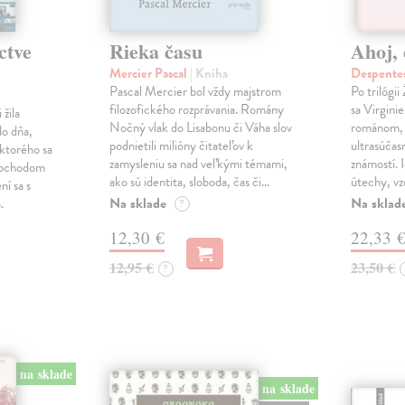
ctve
Rieka času
Ahoj, 
Mercier Pascal
| Kniha
Despentes
Pascal Mercier bol vždy majstrom
Po trilógi
filozofického rozprávania. Romány
sa Virgini
žila
Nočný vlak do Lisabonu či Váha slov
románom, 
do dňa,
podnietili milióny čitateľov k
ultrasúča
 ktorého sa
zamysleniu sa nad veľkými témami,
známostí. 
imochodom
ako sú identita, sloboda, čas či…
útechy, vzd
ní sa s
Na sklade
Na sklad
.
?
12,30 €
22,33 
12,95 €
23,50 €
?
na sklade
na sklade