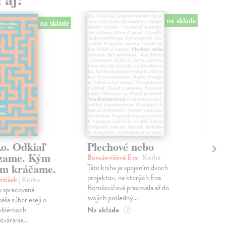
na sklade
na sklade
ko. Odkiaľ
Plechové nebo
Po
zame. Kým
Borušovičová Eva
| Kniha
Kun
m kráčame.
Táto kniha je spojením dvoch
Poma
projektov, na ktorých Eva
čty
ntišek
| Kniha
Borušovičová pracovala až do
naps
 spracovaná
svojich posledný...
česk
náša súbor esejí o
Na sklade
Na 
oblémoch
?
tvárania...