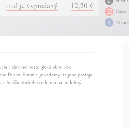
Pridať d
titul je vypredaný
12,20 €
Odporuč
Zdielať 
olúcie a zároveň nostalgickú obhajobu
ho Ruska. Bunin si je vedomý, že jeho postoje
 starého šľachtického rodu má na podobný