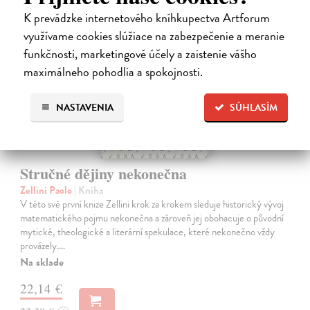
na sklade
K prevádzke internetového kníhkupectva Artforum
novinka
využívame cookies slúžiace na zabezpečenie a meranie
funkčnosti, marketingové účely a zaistenie vášho
maximálneho pohodlia a spokojnosti.
NASTAVENIA
SÚHLASÍM
Stručné dějiny nekonečna
Zellini Paolo
| Kniha
V této své první knize Zellini krok za krokem sleduje historický vývoj
matematického pojmu nekonečna a zároveň jej obohacuje o původní
mytické, theologické a literární spekulace, které nekonečno vždy
provázely.…
Na sklade
22,14 €