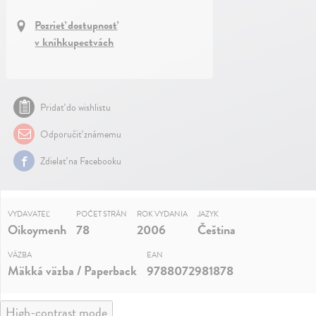
Pozrieť dostupnosť
v kníhkupectvách
Pridať do wishlistu
Odporučiť známemu
Zdielať na Facebooku
VYDAVATEĽ
POČET STRÁN
ROK VYDANIA
JAZYK
Oikoymenh
78
2006
Čeština
VÄZBA
EAN
Mäkká väzba / Paperback
9788072981878
High-contrast mode