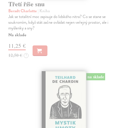
Třetí říše snu
Beradt Charlotte
| Kniha
Jak se totalitní moc zapisuje do lidského nitra? Co se stane se
soukromím, když stát začne ovládat nejen veřejný prostor, ale i
myšlenky a sny?
Na sklade
11,25 €
12,50 €
?
na sklade