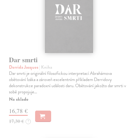
Dar smrti
Derrida Jacques
| Kniha
Dar smrti je originální filosofickou interpretací Abrahámova
obětování Izáka a zároveň excelentním příkladem Derridovy
dekonstrukce paradoxní události daru. Obětování jakožto dar smrti v
sobě propojuje…
Na sklade
16,78 €
17,30 €
?