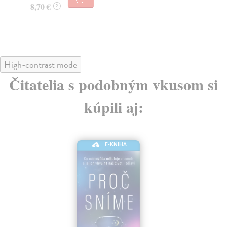
8,70 €
?
7,
7,
High-contrast mode
Čitatelia s podobným vkusom si
kúpili aj: