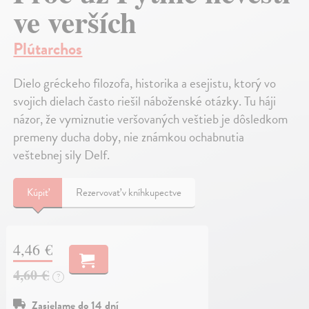
ve verších
Plútarchos
Dielo gréckeho filozofa, historika a esejistu, ktorý vo
svojich dielach často riešil náboženské otázky. Tu háji
názor, že vymiznutie veršovaných veštieb je dôsledkom
premeny ducha doby, nie známkou ochabnutia
veštebnej sily Delf.
Kúpiť
Rezervovať v kníhkupectve
4,46 €
4,60 €
?
Zasielame do 14 dní