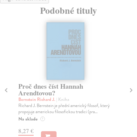
Podobné tituly
Proč dnes číst Hannah
O
Arendtovou?
Pl
Plú
Bernstein Richard J.
| Kniha
dai
Richard J. Bernstein je přední americký filosof, který
fil
propojuje americkou filosofickou tradici (pra...
Do
Na sklade
?
dní
gar
8,27 €