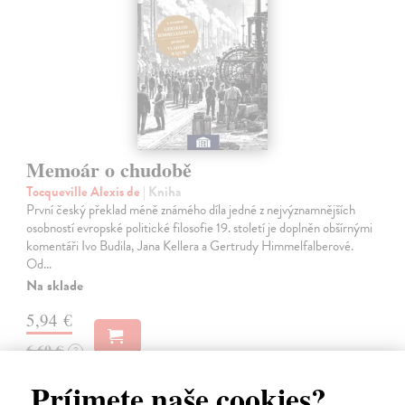
Memoár o chudobě
Tocqueville Alexis de
| Kniha
První český překlad méně známého díla jedné z nejvýznamnějších
osobností evropské politické filosofie 19. století je doplněn obšírnými
komentáři Ivo Budila, Jana Kellera a Gertrudy Himmelfalberové.
Od…
Na sklade
5,94 €
6,60 €
?
Príjmete naše cookies?