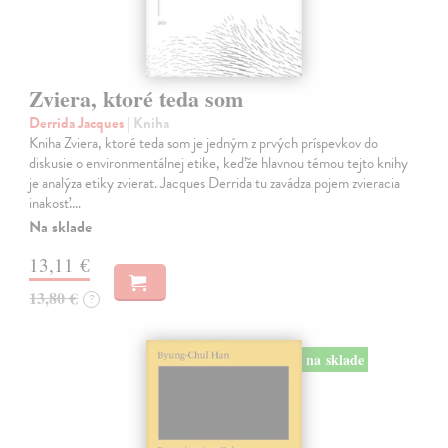
Zviera, ktoré teda som
Derrida Jacques
| Kniha
Kniha Zviera, ktoré teda som je jedným z prvých príspevkov do
diskusie o environmentálnej etike, keďže hlavnou témou tejto knihy
je analýza etiky zvierat. Jacques Derrida tu zavádza pojem zvieracia
inakosť.…
Na sklade
13,11 €
13,80 €
?
na sklade