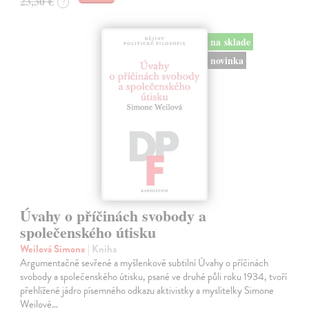
23,30 €
?
na sklade
novinka
Úvahy o příčinách svobody a
společenského útisku
Weilová Simone
| Kniha
Argumentačně sevřené a myšlenkově subtilní Úvahy o příčinách
svobody a společenského útisku, psané ve druhé půli roku 1934, tvoří
přehlížené jádro písemného odkazu aktivistky a myslitelky Simone
Weilové…