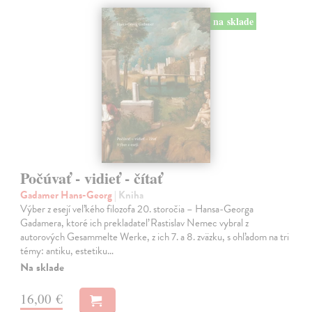
na sklade
Počúvať - vidieť - čítať
Gadamer Hans-Georg
| Kniha
Výber z esejí veľkého filozofa 20. storočia – Hansa-Georga
Gadamera, ktoré ich prekladateľ Rastislav Nemec vybral z
autorových Gesammelte Werke, z ich 7. a 8. zväzku, s ohľadom na tri
témy: antiku, estetiku…
Na sklade
16,00 €