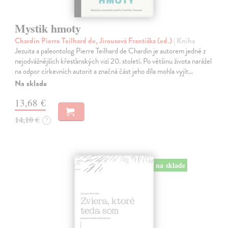
Mystik hmoty
Chardin Pierre Teilhard de, Jirousová Františka (ed.)
| Kniha
Jezuita a paleontolog Pierre Teilhard de Chardin je autorem jedné z
nejodvážnějších křesťanských vizí 20. století. Po většinu života narážel
na odpor církevních autorit a značná část jeho díla mohla vyjít…
Na sklade
13,68 €
14,10 €
?
na sklade