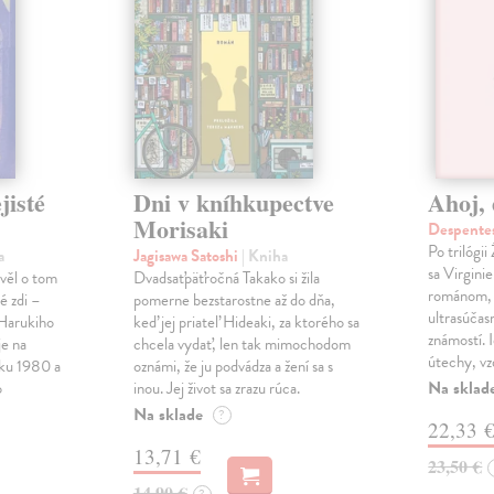
jisté
Dni v kníhkupectve
Ahoj, 
Morisaki
Despentes
Po trilógi
a
Jagisawa Satoshi
| Kniha
sa Virgini
ávěl o tom
Dvadsaťpäťročná Takako si žila
románom, 
é zdi –
pomerne bezstarostne až do dňa,
ultrasúča
Harukiho
keď jej priateľ Hideaki, za ktorého sa
známostí. 
e na
chcela vydať, len tak mimochodom
útechy, vzd
oku 1980 a
oznámi, že ju podvádza a žení sa s
Na sklad
o
inou. Jej život sa zrazu rúca.
Na sklade
?
22,33 
13,71 €
23,50 €
14,90 €