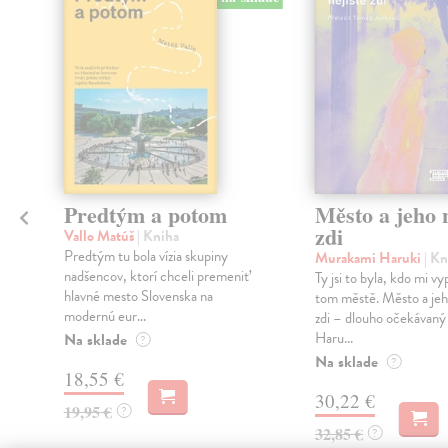
Predtým a potom
Město a jeho n
zdi
Vallo Matúš
| Kniha
Predtým tu bola vízia skupiny
Murakami Haruki
| Kn
nadšencov, ktorí chceli premeniť
Ty jsi to byla, kdo mi vy
hlavné mesto Slovenska na
tom městě. Město a jeh
modernú eur...
zdi – dlouho očekávan
Haru...
Na sklade
?
Na sklade
?
18,55 €
30,22 €
19,95 €
?
32,85 €
?