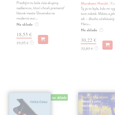
Predtým tu bola vízia skupiny
Murakami Haruki
| Kn
nadšencov, ktorí chceli premeniť
Ty jsi to byla, kdo mi vy
hlavné mesto Slovenska na
tom městě. Město a jeh
modernú eur...
zdi – dlouho očekávan
Haru...
Na sklade
?
Na sklade
?
18,55 €
30,22 €
19,95 €
?
32,85 €
?
na sklade