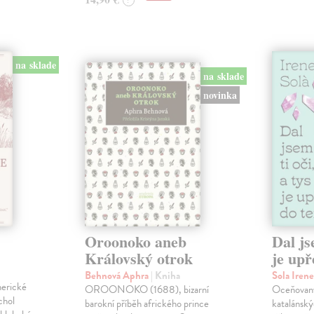
?
na sklade
na sklade
novinka
Oroonoko aneb
Dal js
Královský otrok
je upř
Behnová Aphra
| Kniha
Sola Iren
merické
OROONOKO (1688), bizarní
Oceňovaný
chol
barokní příběh afrického prince
katalánský