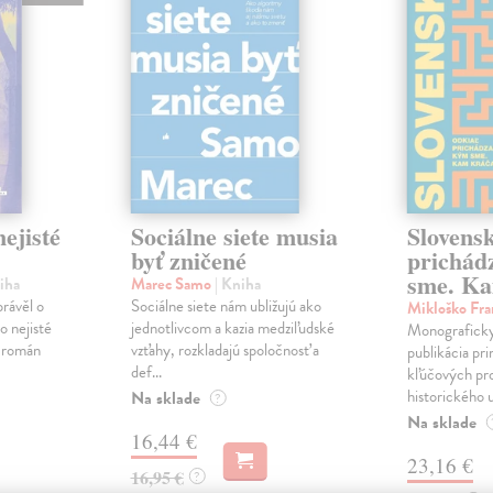
ejisté
Sociálne siete musia
Slovens
byť zničené
prichád
sme. Ka
iha
Marec Samo
| Kniha
právěl o
Sociálne siete nám ubližujú ako
Mikloško Fra
o nejisté
jednotlivcom a kazia medziľudské
Monograficky
ý román
vzťahy, rozkladajú spoločnosť a
publikácia pri
def...
kľúčových pr
historického u
Na sklade
?
Na sklade
16,44 €
23,16 €
16,95 €
?