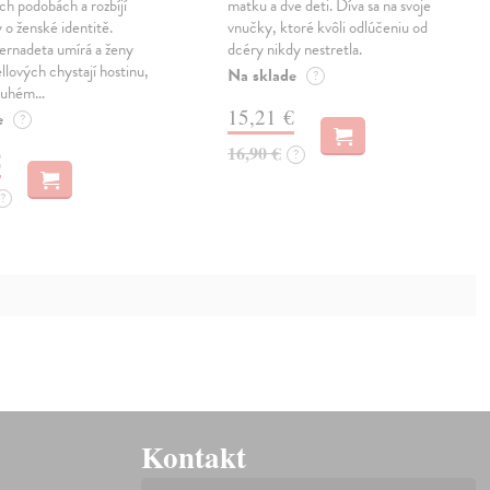
ech podobách a rozbíjí
matku a dve deti. Díva sa na svoje
 o ženské identitě.
vnučky, ktoré kvôli odlúčeniu od
ernadeta umírá a ženy
dcéry nikdy nestretla.
llových chystají hostinu,
Na sklade
?
druhém…
15,21 €
e
?
16,90 €
?
€
?
Kontakt