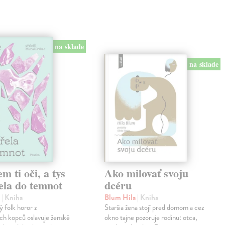
na sklade
na sklade
em ti oči, a tys
Ako milovať svoju
ela do temnot
dcéru
e
| Kniha
Blum Hila
| Kniha
 folk horor z
Staršia žena stojí pred domom a cez
ch kopců oslavuje ženské
okno tajne pozoruje rodinu: otca,