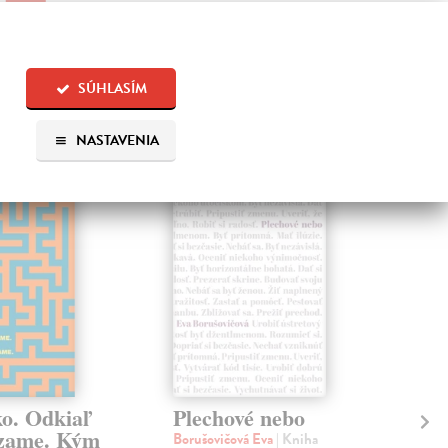
SÚHLASÍM
 aj:
NASTAVENIA
na sklade
na sklade
ko. Odkiaľ
Plechové nebo
Po
zame. Kým
Borušovičová Eva
| Kniha
Kun