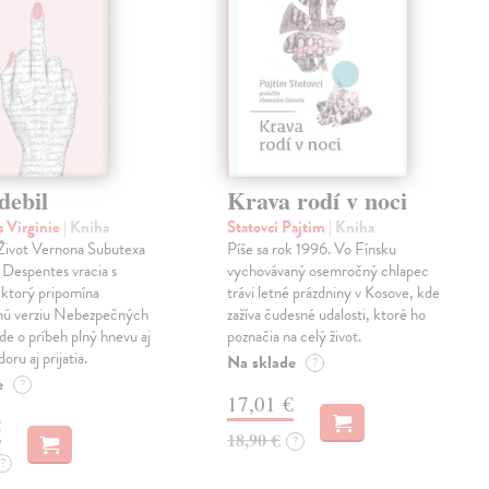
debil
Krava rodí v noci
 Virginie
| Kniha
Statovci Pajtim
| Kniha
i Život Vernona Subutexa
Píše sa rok 1996. Vo Fínsku
e Despentes vracia s
vychovávaný osemročný chlapec
ktorý pripomína
trávi letné prázdniny v Kosove, kde
snú verziu Nebezpečných
zažíva čudesné udalosti, ktoré ho
Ide o príbeh plný hnevu aj
poznačia na celý život.
oru aj prijatia.
Na sklade
?
e
?
17,01 €
€
18,90 €
?
?