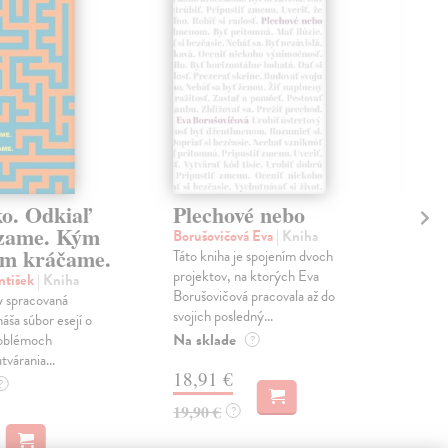
ko. Odkiaľ
Plechové nebo
Po
zame. Kým
Borušovičová Eva
| Kniha
Kun
m kráčame.
Táto kniha je spojením dvoch
Poma
projektov, na ktorých Eva
čty
ntišek
| Kniha
Borušovičová pracovala až do
naps
 spracovaná
svojich posledný...
česk
náša súbor esejí o
Na sklade
Na 
oblémoch
?
tvárania...
18,91 €
14
?
19,90 €
15,
?