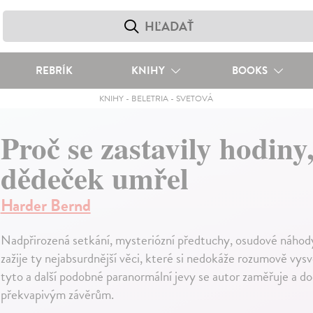
REBRÍK
KNIHY
BOOKS
KNIHY
-
BELETRIA
-
SVETOVÁ
Proč se zastavily hodiny
dědeček umřel
Harder Bernd
Nadpřirozená setkání, mysteriózní předtuchy, osudové náhod
zažije ty nejabsurdnější věci, které si nedokáže rozumově vysv
tyto a další podobné paranormální jevy se autor zaměřuje a d
překvapivým závěrům.