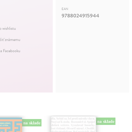
EAN
9788024915944
o wishlistu
iť známemu
na Facebooku
na sklade
na sklade