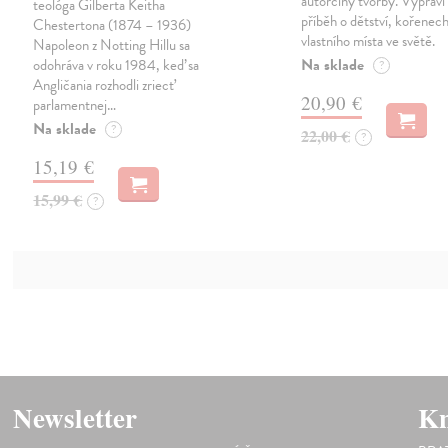
autorčiny tvorby. Vypráví
teológa Gilberta Keitha
příběh o dětství, kořenech
Chestertona (1874 – 1936)
vlastního místa ve světě.
Napoleon z Notting Hillu sa
Na sklade
odohráva v roku 1984, keď sa
?
Angličania rozhodli zriecť
20,90 €
parlamentnej…
Na sklade
?
22,00 €
?
15,19 €
15,99 €
?
Newsletter
Kn