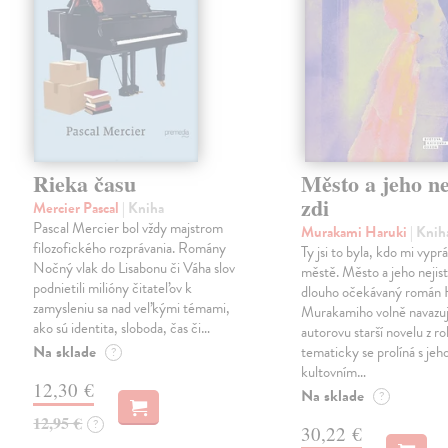
Rieka času
Město a jeho ne
zdi
Mercier Pascal
| Kniha
Pascal Mercier bol vždy majstrom
Murakami Haruki
| Knih
filozofického rozprávania. Romány
Ty jsi to byla, kdo mi vypr
Nočný vlak do Lisabonu či Váha slov
městě. Město a jeho nejist
podnietili milióny čitateľov k
dlouho očekávaný román 
zamysleniu sa nad veľkými témami,
Murakamiho volně navazuj
ako sú identita, sloboda, čas či…
autorovu starší novelu z r
Na sklade
tematicky se prolíná s jeh
?
kultovním…
12,30 €
Na sklade
?
12,95 €
?
30,22 €