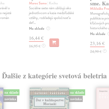
sme. Ka
iha
Marec Samo
| Kniha
právěl o
Sociálne siete nám ubližujú ako
Mikloško Fra
o nejisté
jednotlivcom a kazia medziľudské
Monograficky
ý román
vzťahy, rozkladajú spoločnosť a
publikácia pri
def...
kľúčových pr
historického u
Na sklade
?
Na sklade
16,44 €
23,16 €
16,95 €
?
24,90 €
?
Ďalšie z kategórie svetová beletria
na sklade
na sklade
novinka
novinka