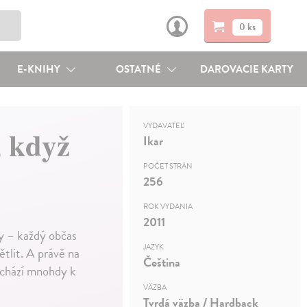
0 ks
E-KNIHY
OSTATNÉ
DAROVACIE KARTY
VYDAVATEĽ
, když
Ikar
POČET STRÁN
256
ROK VYDANIA
2011
y – každý občas
JAZYK
ětlit. A právě na
Čeština
ochází mnohdy k
VÄZBA
Tvrdá väzba / Hardback