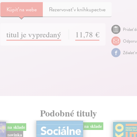
Kúpiť
na webe
Rezervovať v kníhkupectve
Pridať d
titul je vypredaný
11,78 €
Odporuč
Zdielať 
Podobné tituly
na sklade
na sklade
novinka