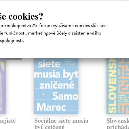
24,90 €
?
še cookies?
ho kníhkupectva Artforum využívame cookies slúžiace
e funkčnosti, marketingové účely a zaistenie vášho
atelia s podobným vkusom si kúpili
spokojnosti.
na sklade
na sklade
novinka
ejisté
Sociálne siete musia
Slovens
byť zničené
prichád