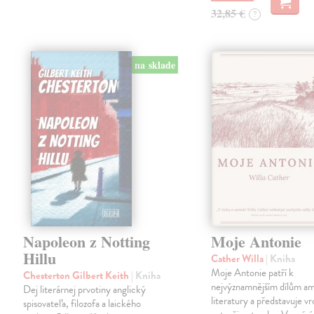
32,85 €
?
na sklade
Napoleon z Notting
Moje Antonie
Hillu
Cather Willa
| Kniha
Moje Antonie patří k
Chesterton Gilbert Keith
| Kniha
nejvýznamnějším dílům a
Dej literárnej prvotiny anglický
literatury a představuje vr
spisovateľa, filozofa a laického