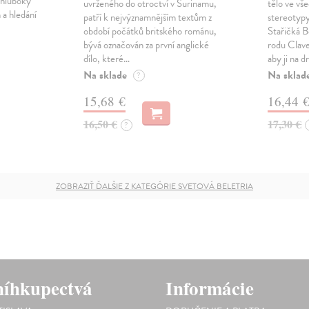
 hluboký
uvrženého do otroctví v Surinamu,
tělo ve vš
 a hledání
patří k nejvýznamnějším textům z
stereotypy
období počátků britského románu,
Stařičká B
bývá označován za první anglické
rodu Clave
dílo, které…
aby ji na 
Na sklade
Na sklad
?
15,68 €
16,44 
16,50 €
17,30 €
?
ZOBRAZIŤ ĎALŠIE Z KATEGÓRIE SVETOVÁ BELETRIA
íhkupectvá
Informácie