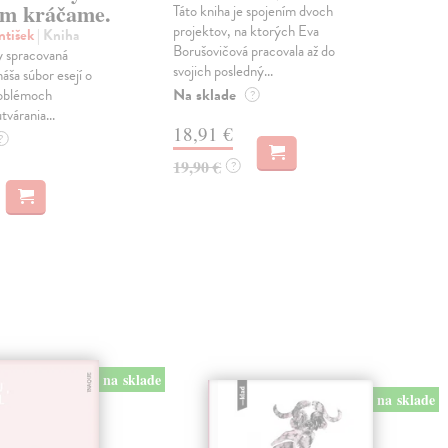
m kráčame.
Táto kniha je spojením dvoch
Poma
projektov, na ktorých Eva
čty
ntišek
| Kniha
Borušovičová pracovala až do
naps
 spracovaná
svojich posledný...
česk
náša súbor esejí o
Na sklade
Na 
oblémoch
?
tvárania...
18,91 €
14
?
19,90 €
15,
?
na sklade
na sklade