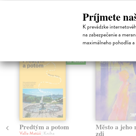
Príjmete na
High-contrast mode
K prevádzke internetové
na zabezpečenie a merani
Čit
maximálneho pohodlia a 
na sklade
Predtým a potom
Město a jeho n
zdi
Vallo Matúš
| Kniha