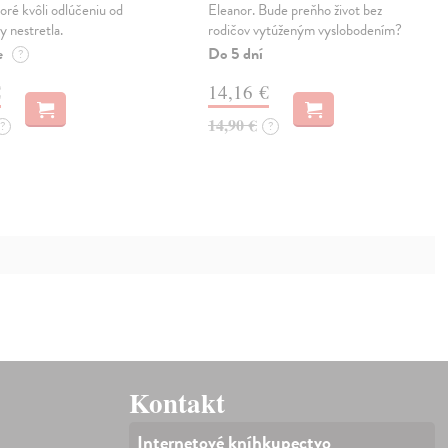
oré kvôli odlúčeniu od
Eleanor. Bude preňho život bez
y nestretla.
rodičov vytúženým vyslobodením?
e
Do 5 dní
?
€
14,16 €
14,90 €
?
?
Kontakt
Internetové kníhkupectvo