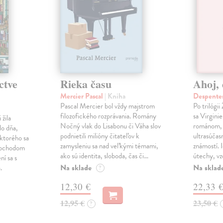
ctve
Rieka času
Ahoj, 
Mercier Pascal
| Kniha
Despentes
Pascal Mercier bol vždy majstrom
Po trilógi
filozofického rozprávania. Romány
sa Virgini
žila
Nočný vlak do Lisabonu či Váha slov
románom, 
do dňa,
podnietili milióny čitateľov k
ultrasúča
 ktorého sa
zamysleniu sa nad veľkými témami,
známostí. 
imochodom
ako sú identita, sloboda, čas či…
útechy, vzd
ní sa s
Na sklade
Na sklad
.
?
12,30 €
22,33 
12,95 €
23,50 €
?