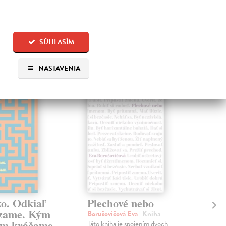
SÚHLASÍM
 aj:
NASTAVENIA
na sklade
na sklade
ko. Odkiaľ
Plechové nebo
Po
zame. Kým
Borušovičová Eva
| Kniha
Kun
m kráčame.
Táto kniha je spojením dvoch
Poma