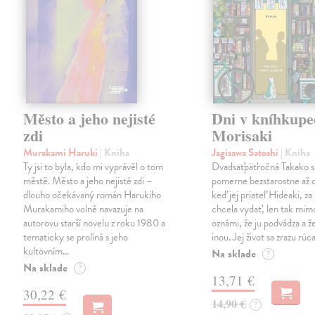
Město a jeho nejisté
Dni v kníhkupe
zdi
Morisaki
Murakami Haruki
| Kniha
Jagisawa Satoshi
| Kniha
Ty jsi to byla, kdo mi vyprávěl o tom
Dvadsaťpäťročná Takako si 
městě. Město a jeho nejisté zdi –
pomerne bezstarostne až 
dlouho očekávaný román Harukiho
keď jej priateľ Hideaki, za
Murakamiho volně navazuje na
chcela vydať, len tak m
autorovu starší novelu z roku 1980 a
oznámi, že ju podvádza a že
tematicky se prolíná s jeho
inou. Jej život sa zrazu rúca
kultovním…
Na sklade
?
Na sklade
?
13,71 €
30,22 €
14,90 €
?