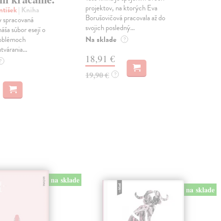
projektov, na ktorých Eva
čty
ntišek
| Kniha
Borušovičová pracovala až do
naps
 spracovaná
svojich posledný...
česk
náša súbor esejí o
Na sklade
Na 
oblémoch
?
tvárania...
18,91 €
14
?
19,90 €
15,
?
na sklade
na sklade