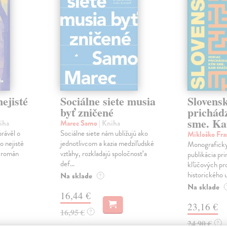
ejisté
Sociálne siete musia
Slovens
byť zničené
prichád
sme. Ka
iha
Marec Samo
| Kniha
právěl o
Sociálne siete nám ubližujú ako
Mikloško Fra
o nejisté
jednotlivcom a kazia medziľudské
Monograficky
ý román
vzťahy, rozkladajú spoločnosť a
publikácia pri
def...
kľúčových pr
historického u
Na sklade
?
Na sklade
16,44 €
23,16 €
16,95 €
?
24,90 €
?