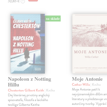
32,85 €
?
na sklade
Napoleon z Notting
Moje Antonie
Hillu
Cather Willa
| Kniha
Moje Antonie patří k
Chesterton Gilbert Keith
| Kniha
nejvýznamnějším dílům a
Dej literárnej prvotiny anglický
literatury a představuje vr
spisovateľa, filozofa a laického
autorčiny tvorby. Vypráví
teológa Gilberta Keitha