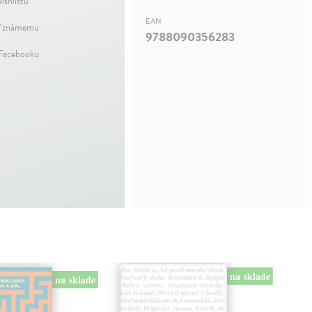
ishlistu
EAN
ť známemu
9788090356283
 Facebooku
na sklade
na sklade