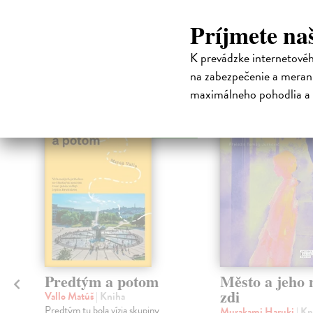
Príjmete na
High-contrast mode
K prevádzke internetové
Čit
na zabezpečenie a merani
maximálneho pohodlia a 
na sklade
Predtým a potom
Město a jeho n
zdi
Vallo Matúš
| Kniha
Predtým tu bola vízia skupiny
Murakami Haruki
| Kn