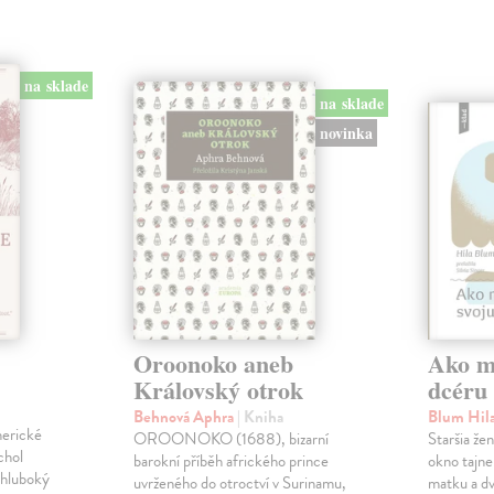
na sklade
na sklade
novinka
Oroonoko aneb
Ako mi
Královský otrok
dcéru
Behnová Aphra
| Kniha
Blum Hil
merické
OROONOKO (1688), bizarní
Staršia že
chol
barokní příběh afrického prince
okno tajne
 hluboký
uvrženého do otroctví v Surinamu,
matku a dv