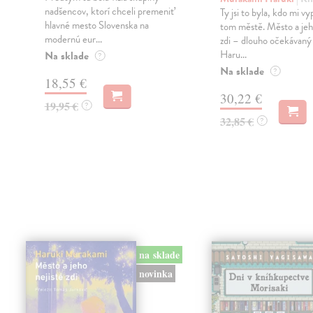
nadšencov, ktorí chceli premeniť
Ty jsi to byla, kdo mi vy
hlavné mesto Slovenska na
tom městě. Město a jeh
modernú eur...
zdi – dlouho očekávan
Haru...
Na sklade
?
Na sklade
?
18,55 €
30,22 €
19,95 €
?
32,85 €
?
na sklade
novinka