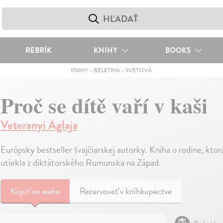
REBRÍK
KNIHY
BOOKS
KNIHY
-
BELETRIA
-
SVETOVÁ
Proč se dítě vaří v kaši
Veteranyi Aglaja
Európsky bestseller švajčiarskej autorky. Kniha o rodine, ktor
utiekla z diktátorského Rumunska na Západ.
Kúpiť
na webe
Rezervovať v kníhkupectve