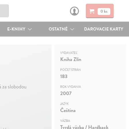
0 ks
E-KNIHY
OSTATNÉ
DAROVACIE KARTY
VYDAVATEĽ
Kniha Zlín
POČET STRÁN
183
á za slobodou
ROK VYDANIA
2007
JAZYK
Čeština
VÄZBA
Tvrdá väzba / Hardback