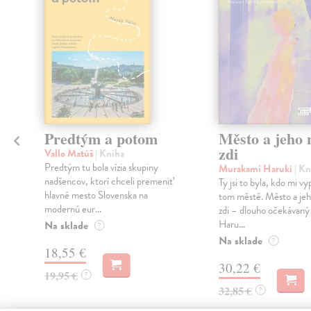
Predtým a potom
Město a jeho n
zdi
Vallo Matúš
| Kniha
Predtým tu bola vízia skupiny
Murakami Haruki
| Kn
nadšencov, ktorí chceli premeniť
Ty jsi to byla, kdo mi vy
hlavné mesto Slovenska na
tom městě. Město a jeh
modernú eur...
zdi – dlouho očekávan
Haru...
Na sklade
?
Na sklade
?
18,55 €
30,22 €
19,95 €
?
32,85 €
?