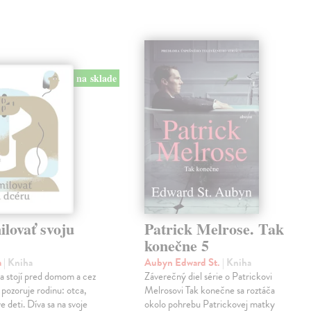
na sklade
lovať svoju
Patrick Melrose. Tak
konečne 5
a
| Kniha
Aubyn Edward St.
| Kniha
na stojí pred domom a cez
Záverečný diel série o Patrickovi
 pozoruje rodinu: otca,
Melrosovi Tak konečne sa roztáča
e deti. Díva sa na svoje
okolo pohrebu Patrickovej matky