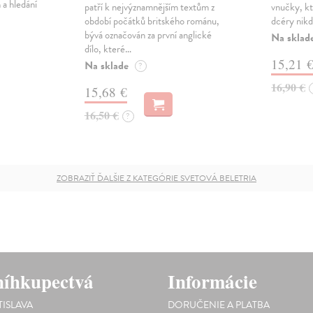
 a hledání
patří k nejvýznamnějším textům z
vnučky, kt
období počátků britského románu,
dcéry nikd
bývá označován za první anglické
Na sklad
dílo, které…
15,21 
Na sklade
?
16,90 €
15,68 €
16,50 €
?
ZOBRAZIŤ ĎALŠIE Z KATEGÓRIE SVETOVÁ BELETRIA
íhkupectvá
Informácie
TISLAVA
DORUČENIE A PLATBA