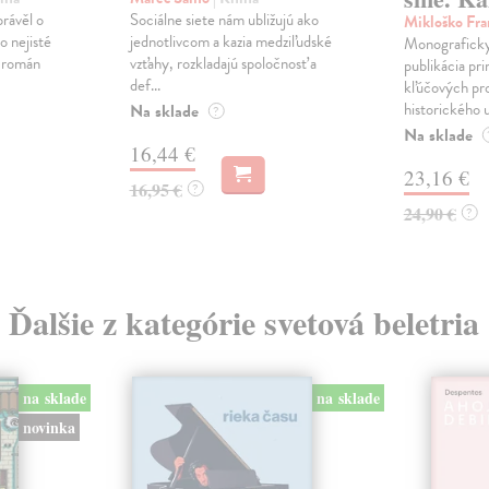
právěl o
Sociálne siete nám ubližujú ako
Mikloško Fra
o nejisté
jednotlivcom a kazia medziľudské
Monograficky
ý román
vzťahy, rozkladajú spoločnosť a
publikácia pri
def...
kľúčových pr
historického u
Na sklade
?
Na sklade
16,44 €
23,16 €
16,95 €
?
24,90 €
?
Ďalšie z kategórie svetová beletria
na sklade
na sklade
novinka