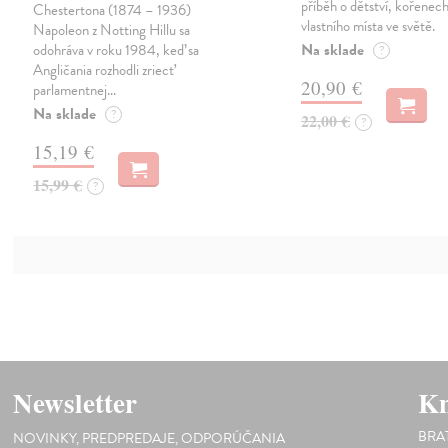
příběh o dětství, kořenech
Chestertona (1874 – 1936)
vlastního místa ve světě.
Napoleon z Notting Hillu sa
Na sklade
odohráva v roku 1984, keď sa
?
Angličania rozhodli zriecť
20,90 €
parlamentnej…
Na sklade
?
22,00 €
?
15,19 €
15,99 €
?
Newsletter
Kn
BRA
NOVINKY, PREDPREDAJE, ODPORÚČANIA