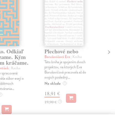
ko. Odkiaľ
Plechové nebo
Po
zame. Kým
Borušovičová Eva
| Kniha
Kun
m kráčame.
Táto kniha je spojením dvoch
Poma
projektov, na ktorých Eva
čty
ntišek
| Kniha
Borušovičová pracovala až do
naps
 spracovaná
svojich posledný...
česk
náša súbor esejí o
Na sklade
Na 
oblémoch
?
tvárania...
18,91 €
14
?
19,90 €
15,
?