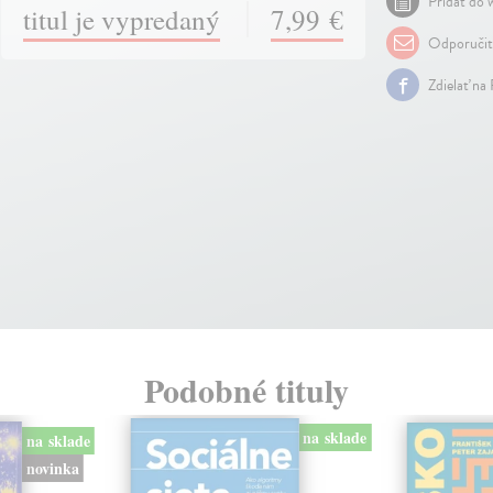
Pridať do w
titul je vypredaný
7,99 €
Odporuči
Zdielať na
Podobné tituly
na sklade
na sklade
novinka