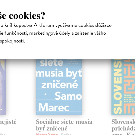
še cookies?
ho kníhkupectva Artforum využívame cookies slúžiace
atelia s podobným vkusom si kúpili
e funkčnosti, marketingové účely a zaistenie vášho
spokojnosti.
na sklade
na sklade
novinka
ejisté
Sociálne siete musia
Slovens
byť zničené
prichád
sme. Ka
iha
Marec Samo
| Kniha