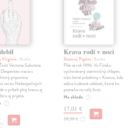
debil
Krava rodí v noci
 Virginie
| Kniha
Statovci Pajtim
| Kniha
i Život Vernona Subutexa
Píše sa rok 1996. Vo Fínsku
e Despentes vracia s
vychovávaný osemročný chlapec
ktorý pripomína
trávi letné prázdniny v Kosove, kde
snú verziu Nebezpečných
zažíva čudesné udalosti, ktoré ho
Ide o príbeh plný hnevu aj
poznačia na celý život.
oru aj prijatia.
Na sklade
?
e
?
17,01 €
€
18,90 €
?
?