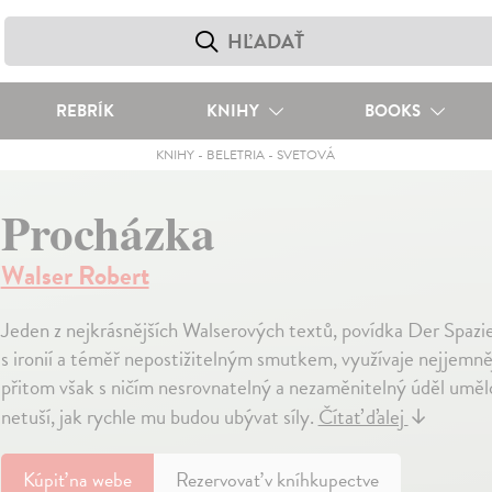
REBRÍK
KNIHY
BOOKS
KNIHY
-
BELETRIA
-
SVETOVÁ
Procházka
Walser Robert
Jeden z nejkrásnějších Walserových textů, povídka Der Spazie
s ironií a téměř nepostižitelným smutkem, využívaje nejjemněj
přitom však s ničím nesrovnatelný a nezaměnitelný úděl umělce
netuší, jak rychle mu budou ubývat síly.
Čítať ďalej
↓
Kúpiť
na webe
Rezervovať v kníhkupectve