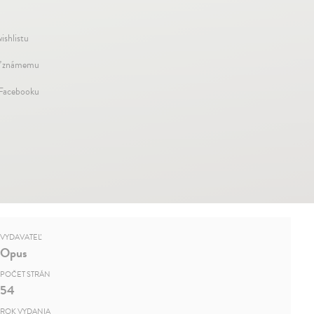
ishlistu
ť známemu
 Facebooku
VYDAVATEĽ
Opus
POČET STRÁN
54
ROK VYDANIA