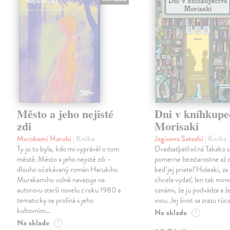
Město a jeho nejisté
Dni v kníhkupe
zdi
Morisaki
Murakami Haruki
| Kniha
Jagisawa Satoshi
| Kniha
Ty jsi to byla, kdo mi vyprávěl o tom
Dvadsaťpäťročná Takako si 
městě. Město a jeho nejisté zdi –
pomerne bezstarostne až 
dlouho očekávaný román Harukiho
keď jej priateľ Hideaki, za
Murakamiho volně navazuje na
chcela vydať, len tak m
autorovu starší novelu z roku 1980 a
oznámi, že ju podvádza a že
tematicky se prolíná s jeho
inou. Jej život sa zrazu rúca
kultovním…
Na sklade
?
Na sklade
?