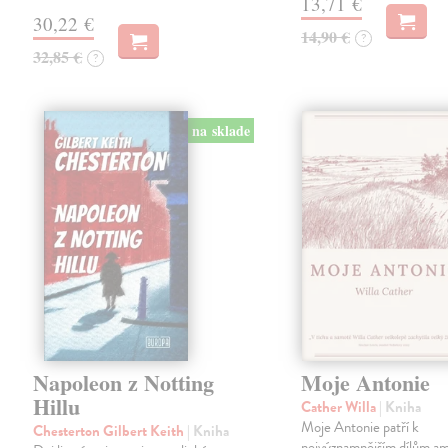
13,71 €
30,22 €
14,90 €
?
32,85 €
?
na sklade
Napoleon z Notting
Moje Antonie
Hillu
Cather Willa
| Kniha
Moje Antonie patří k
Chesterton Gilbert Keith
| Kniha
nejvýznamnějším dílům a