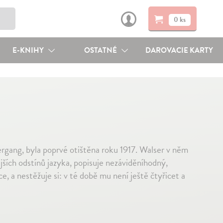
0 ks
E-KNIHY
OSTATNÉ
DAROVACIE KARTY
rgang, byla poprvé otištěna roku 1917. Walser v něm
ších odstínů jazyka, popisuje nezáviděníhodný,
, a nestěžuje si: v té době mu není ještě čtyřicet a