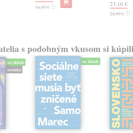
23,16 €
16,95 €
?
24,90 €
?
atelia s podobným vkusom si kúpili
na sklade
na sklade
novinka