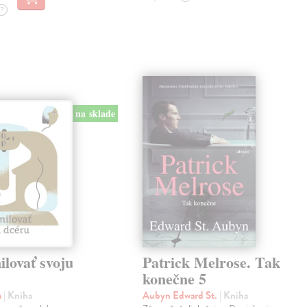
?
na sklade
lovať svoju
Patrick Melrose. Tak
konečne 5
a
| Kniha
Aubyn Edward St.
| Kniha