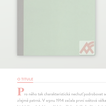
O TITULE
P
ro něho tak charakteristická nechuť podrobovat s
zřejmě patrná. V srpnu 1914 začala první světová válk