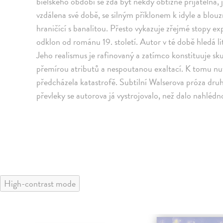
bielského období se zdá být někdy obtížně přijatelná, 
vzdálena své době, se silným příklonem k idyle a blouz
hraničící s banalitou. Přesto vykazuje zřejmé stopy e
odklon od románu 19. století. Autor v té době hledá li
Jeho realismus je rafinovaný a zatímco konstituuje sku
přemírou atributů a nespoutanou exaltací. K tomu nutn
předcházela katastrofě. Subtilní Walserova próza druh
převleky se autorova já vystrojovalo, než dalo nahlédn
High-contrast mode