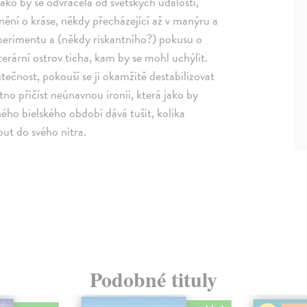
jako by se odvracela od světských událostí,
nění o kráse, někdy přecházející až v manýru a
xperimentu a (někdy riskantního?) pokusu o
terární ostrov ticha, kam by se mohl uchýlit.
tečnost, pokouší se ji okamžitě destabilizovat
o přičíst neúnavnou ironii, která jako by
ého bielského období dává tušit, kolika
out do svého nitra.
Podobné tituly