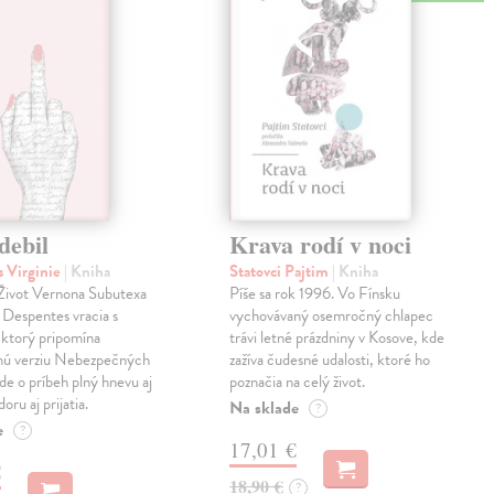
debil
Krava rodí v noci
 Virginie
| Kniha
Statovci Pajtim
| Kniha
i Život Vernona Subutexa
Píše sa rok 1996. Vo Fínsku
e Despentes vracia s
vychovávaný osemročný chlapec
ktorý pripomína
trávi letné prázdniny v Kosove, kde
snú verziu Nebezpečných
zažíva čudesné udalosti, ktoré ho
Ide o príbeh plný hnevu aj
poznačia na celý život.
oru aj prijatia.
Na sklade
?
e
?
17,01 €
€
18,90 €
?