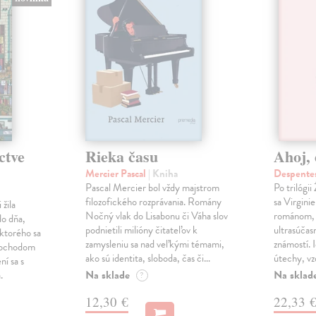
ctve
Rieka času
Ahoj, 
Mercier Pascal
| Kniha
Despentes
Pascal Mercier bol vždy majstrom
Po trilógi
filozofického rozprávania. Romány
sa Virgini
žila
Nočný vlak do Lisabonu či Váha slov
románom, 
do dňa,
podnietili milióny čitateľov k
ultrasúča
 ktorého sa
zamysleniu sa nad veľkými témami,
známostí. 
imochodom
ako sú identita, sloboda, čas či…
útechy, vzd
ní sa s
Na sklade
Na sklad
.
?
12,30 €
22,33 