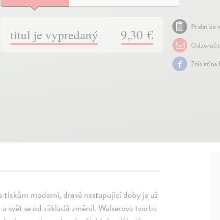
Pridať do w
titul je vypredaný
9,30 €
Odporuči
Zdielať na
e tlakům moderní, dravě nastupující doby je už
a a svět se od základů změnil. Walserova tvorba