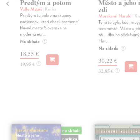
Predtým a potom
Město a jeho n
zdi
Vallo Matúš
| Kniha
Predtým tu bola vízia skupiny
Murakami Haruki
| Kn
nadšencov, ktorí chceli premeniť
Ty jsi to byla, kdo mi vy
hlavné mesto Slovenska na
tom městě. Město a jeh
modernú eur...
zdi – dlouho očekávan
Haru...
Na sklade
?
Na sklade
?
18,55 €
30,22 €
19,95 €
?
32,85 €
?
na sklade
novinka