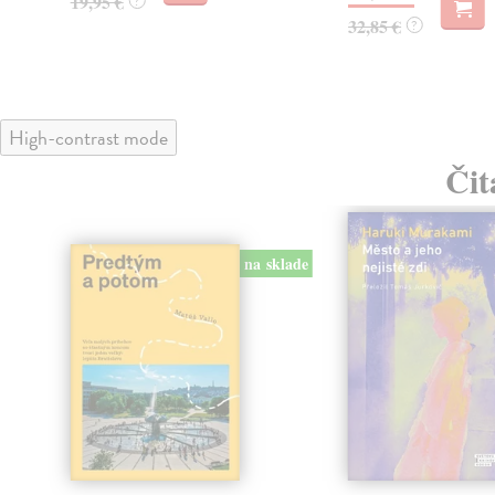
19,95 €
?
32,85 €
?
High-contrast mode
Čit
na sklade