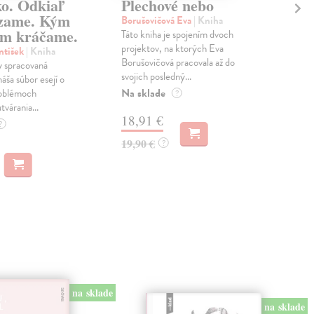
ko. Odkiaľ
Plechové nebo
Po
zame. Kým
Borušovičová Eva
| Kniha
Kun
m kráčame.
Táto kniha je spojením dvoch
Poma
projektov, na ktorých Eva
čty
ntišek
| Kniha
Borušovičová pracovala až do
naps
 spracovaná
svojich posledný...
česk
náša súbor esejí o
Na sklade
Na 
oblémoch
?
tvárania...
18,91 €
14
?
19,90 €
15,
?
na sklade
na sklade