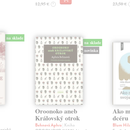
12,95 €
23,50 €
?
na sklade
na sklade
novinka
Oroonoko aneb
Ako mi
Královský otrok
dcéru
Behnová Aphra
| Kniha
Blum Hil
merické