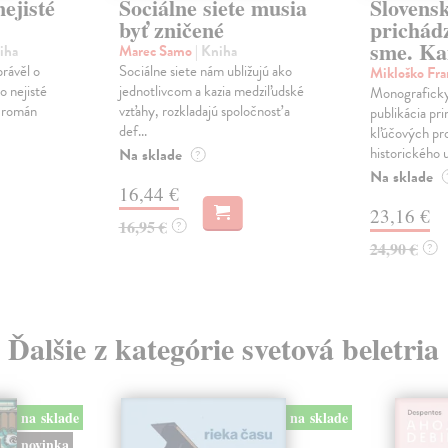
ejisté
Sociálne siete musia
Slovens
byť zničené
prichád
sme. Ka
iha
Marec Samo
| Kniha
právěl o
Sociálne siete nám ubližujú ako
Mikloško Fra
o nejisté
jednotlivcom a kazia medziľudské
Monograficky
ý román
vzťahy, rozkladajú spoločnosť a
publikácia pri
def...
kľúčových pr
historického u
Na sklade
?
Na sklade
16,44 €
23,16 €
16,95 €
?
24,90 €
?
Ďalšie z kategórie svetová beletria
na sklade
na sklade
novinka