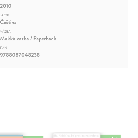
2010
JAZYK
Čeština
VÄZBA
Mäkká väzba / Paperback
EAN
9788087048238