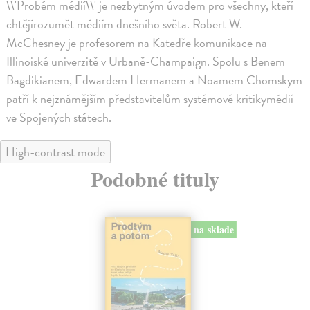
\\'Probém médií\\' je nezbytným úvodem pro všechny, kteří
chtějírozumět médiím dnešního světa. Robert W.
McChesney je profesorem na Katedře komunikace na
Illinoiské univerzitě v Urbaně-Champaign. Spolu s Benem
Bagdikianem, Edwardem Hermanem a Noamem Chomskym
patří k nejznámějším představitelům systémové kritikymédií
ve Spojených státech.
High-contrast mode
Podobné tituly
na sklade