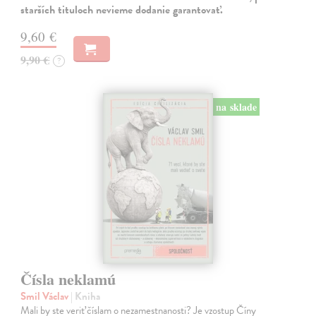
starších tituloch nevieme dodanie garantovať.
9,60 €
9,90 €
?
na sklade
Čísla neklamú
Smil Václav
| Kniha
Mali by ste veriť číslam o nezamestnanosti? Je vzostup Číny