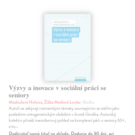
Výzvy a inovace v sociální práci se
seniory
Machulová Helena, Žižka Motlová Lenka
| Kniha
Autoři se zabývají rozmanitými tématy souvisejícími se stářím jako
posledním ontogenetickým obdobím v životě člověka. Autorský
kolektiv přináší mezioborový pohled na komplexní péči o seniory 65+,
a to…
Dodávateľ nemá titul na sklade. Dodanie do 30 dní, pri