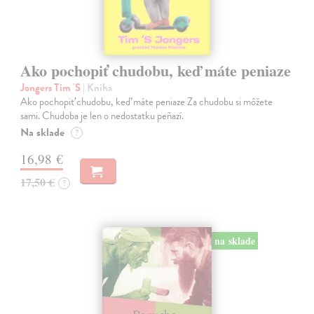
Ako pochopiť chudobu, keď máte peniaze
Jongers Tim 'S
| Kniha
Ako pochopiť chudobu, keď máte peniaze Za chudobu si môžete
sami. Chudoba je len o nedostatku peňazí.
Na sklade
?
16,98 €
17,50 €
?
na sklade