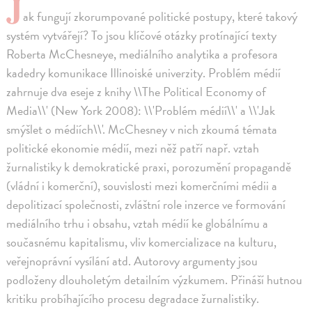
J
ak fungují zkorumpované politické postupy, které takový
systém vytvářejí? To jsou klíčové otázky protínající texty
Roberta McChesneye, mediálního analytika a profesora
kadedry komunikace Illinoiské univerzity. Problém médií
zahrnuje dva eseje z knihy \\The Political Economy of
Media\\' (New York 2008): \\'Problém médií\\' a \\'Jak
smýšlet o médiích\\'. McChesney v nich zkoumá témata
politické ekonomie médií, mezi něž patří např. vztah
žurnalistiky k demokratické praxi, porozumění propagandě
(vládní i komerční), souvislosti mezi komerčními médii a
depolitizací společnosti, zvláštní role inzerce ve formování
mediálního trhu i obsahu, vztah médií ke globálnímu a
současnému kapitalismu, vliv komercializace na kulturu,
veřejnoprávní vysílání atd. Autorovy argumenty jsou
podloženy dlouholetým detailním výzkumem. Přináší hutnou
kritiku probíhajícího procesu degradace žurnalistiky.