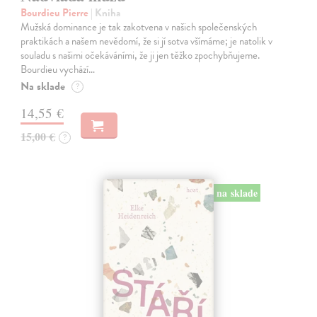
Bourdieu Pierre
| Kniha
Mužská dominance je tak zakotvena v našich společenských
praktikách a našem nevědomí, že si jí sotva všímáme; je natolik v
souladu s našimi očekáváními, že ji jen těžko zpochybňujeme.
Bourdieu vychází…
Na sklade
?
14,55 €
15,00 €
?
na sklade