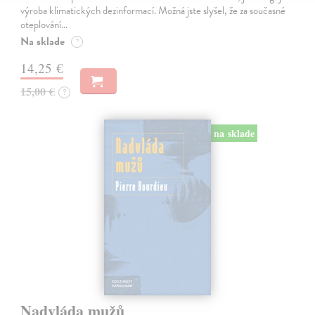
výroba klimatických dezinformací. Možná jste slyšel, že za současné
oteplování…
Na sklade
?
14,25 €
15,00 €
?
na sklade
Nadvláda mužů