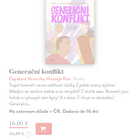
Generační konflikt
Capáková Veronika, Honzejk Petr
| Kniha
Trapní boomeři versus sněhové vločky Z jedné strany slyšíme:
Mladým se nechce makat a nic nevydrží! Z druhé zase: Boomeři jsou
hulváti a vykoupili nám byty! A z obou: Ti druzí na nás kašlou!
Generační…
Na externom sklade v ČR. Dodanie do 16 dní
16,00 €
16,49 €
?