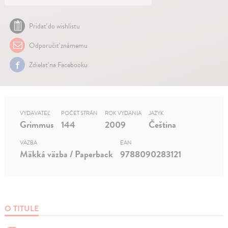
Pridať do wishlistu
Odporučiť známemu
Zdielať na Facebooku
VYDAVATEĽ
POČET STRÁN
ROK VYDANIA
JAZYK
Grimmus
144
2009
Čeština
VÄZBA
EAN
Mäkká väzba / Paperback
9788090283121
O TITULE