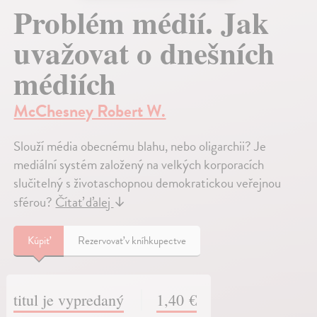
Problém médií. Jak
uvažovat o dnešních
médiích
McChesney Robert W.
Slouží média obecnému blahu, nebo oligarchii? Je
mediální systém založený na velkých korporacích
slučitelný s životaschopnou demokratickou veřejnou
sférou?
Čítať ďalej
↓
Kúpiť
Rezervovať v kníhkupectve
titul je vypredaný
1,40 €