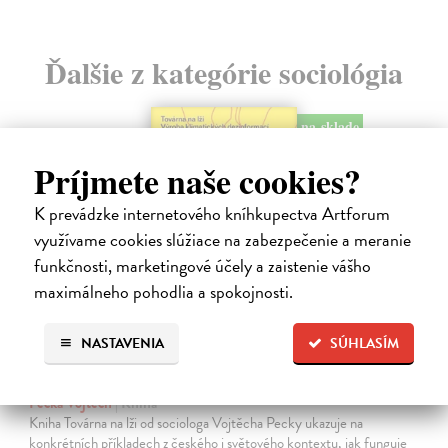
Ďalšie z kategórie sociológia
na sklade
Príjmete naše cookies?
K prevádzke internetového kníhkupectva Artforum
využívame cookies slúžiace na zabezpečenie a meranie
funkčnosti, marketingové účely a zaistenie vášho
maximálneho pohodlia a spokojnosti.
NASTAVENIA
SÚHLASÍM
Továrna na lži
Pecka Vojtěch
| Kniha
Kniha Továrna na lži od sociologa Vojtěcha Pecky ukazuje na
konkrétních příkladech z českého i světového kontextu, jak funguje