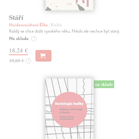
Stáří
Heidenreichová Elke
| Kniha
Každý se chce dožít vysokého věku. Nikdo ale nechce být starý.
Na sklade
?
18,24 €
18,80 €
?
na sklade