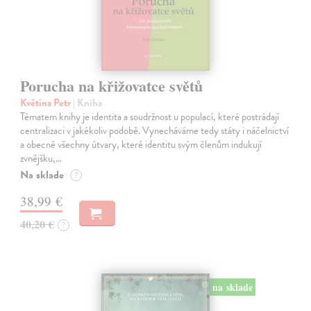
Porucha na křižovatce světů
Květina Petr
| Kniha
Tématem knihy je identita a soudržnost u populací, které postrádají
centralizaci v jakékoliv podobě. Vynecháváme tedy státy i náčelnictví
a obecně všechny útvary, které identitu svým členům indukují
zvnějšku,…
Na sklade
?
38,99 €
40,20 €
?
na sklade