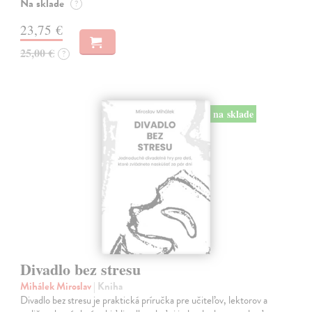
Na sklade
?
23,75 €
25,00 €
?
na sklade
Divadlo bez stresu
Mihálek Miroslav
| Kniha
Divadlo bez stresu je praktická príručka pre učiteľov, lektorov a