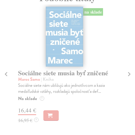
na sklade
Sociálne siete musia byť zničené
S
K
Marec Samo
| Kniha
Sociálne siete nám ubližujú ako jednotlivcom a kazia
Mik
medziľudské vzťahy, rozkladajú spoločnosť a def...
Mon
o k
Na sklade
?
Na
16,44 €
23
16,95 €
?
24