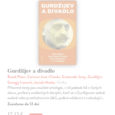
Gurdžijev a divadlo
Brook Peter, Carriere Jean-Claude, Grotowski Jerzy, Gurdžijev
Georgij Ivanovič, Janicki Marko
| Kniha
Přítomné texty jsou součástí antologie, v níž padesát lidí z různých
oboru, profesí a uměleckých disciplín, kteří se s Gurdžijevem setkali
osobně nebo prostřednictvím žáků, podává svědectví o rozhodující…
Zasielame do 12 dní
12,13 €