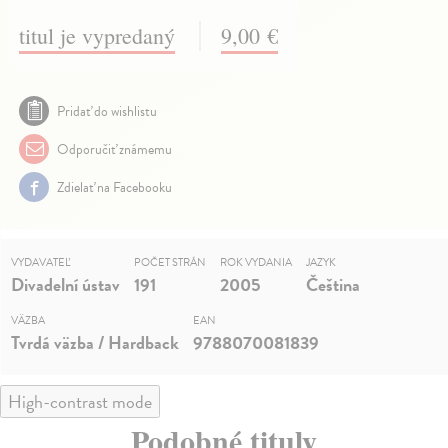
titul je vypredaný
9,00 €
Pridať do wishlistu
Odporučiť známemu
Zdielať na Facebooku
VYDAVATEĽ
POČET STRÁN
ROK VYDANIA
JAZYK
Divadelní ústav
191
2005
Čeština
VÄZBA
EAN
Tvrdá väzba / Hardback
9788070081839
High-contrast mode
Podobné tituly