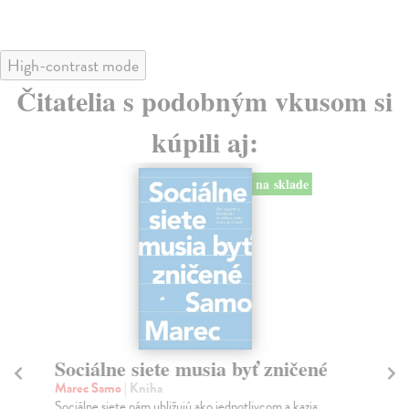
High-contrast mode
Čitatelia s podobným vkusom si
kúpili aj:
na sklade
Sociálne siete musia byť zničené
S
K
Marec Samo
| Kniha
Sociálne siete nám ubližujú ako jednotlivcom a kazia
Mik