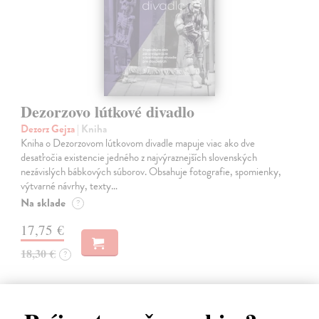
Dezorzovo lútkové divadlo
Dezorz Gejza
| Kniha
Kniha o Dezorzovom lútkovom divadle mapuje viac ako dve
desaťročia existencie jedného z najvýraznejších slovenských
nezávislých bábkových súborov. Obsahuje fotografie, spomienky,
výtvarné návrhy, texty…
Na sklade
?
17,75 €
18,30 €
?