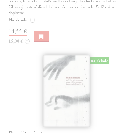
rodičov, ktorí chcú robiť divadlo s deťmi jednoducho a s radosťou.
Obsahuje hotové divadelné scenáre pre deti vo veku 5-12 rokov,
doplnené…
Na sklade
?
14,55 €
15,00 €
?
na sklade