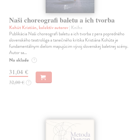
Naši choreografi baletu a ich tvorba
Kohút Kristián, kolektív autorov
| Kniha
Publikácia Naši choreografi baletu a ich tvorba z pera popredného
slovenského teatrológa a tanečného kritika Kristiána Kohúta je
fundamentálnym dielom mapujúcim vývoj slovenskej baletnej scény.
Autor sa…
Na sklade
?
31,04 €
32,00 €
?