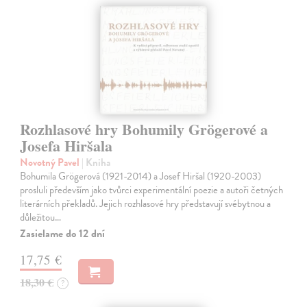
Rozhlasové hry Bohumily Grögerové a
Josefa Hiršala
Novotný Pavel
| Kniha
Bohumila Grögerová (1921-2014) a Josef Hiršal (1920-2003)
prosluli především jako tvůrci experimentální poezie a autoři četných
literárních překladů. Jejich rozhlasové hry představují svébytnou a
důležitou…
Zasielame do 12 dní
17,75 €
18,30 €
?