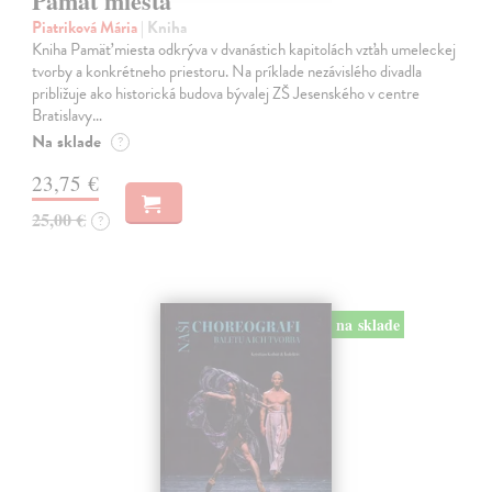
Pamät miesta
Piatriková Mária
| Kniha
Kniha Pamäť miesta odkrýva v dvanástich kapitolách vzťah umeleckej
tvorby a konkrétneho priestoru. Na príklade nezávislého divadla
približuje ako historická budova bývalej ZŠ Jesenského v centre
Bratislavy…
Na sklade
?
23,75 €
25,00 €
?
na sklade