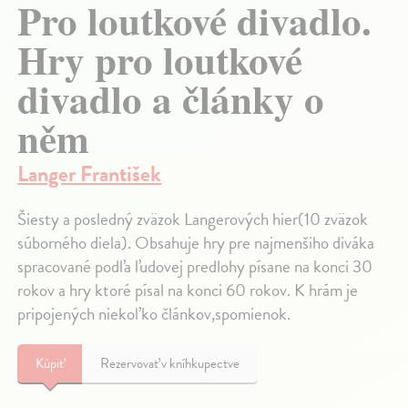
Pro loutkové divadlo.
Hry pro loutkové
divadlo a články o
něm
Langer František
Šiesty a posledný zväzok Langerových hier(10 zväzok
súborného diela). Obsahuje hry pre najmenšiho diváka
spracované podľa ľudovej predlohy písane na konci 30
rokov a hry ktoré písal na konci 60 rokov. K hrám je
pripojených niekoľko článkov,spomienok.
Kúpiť
Rezervovať v kníhkupectve