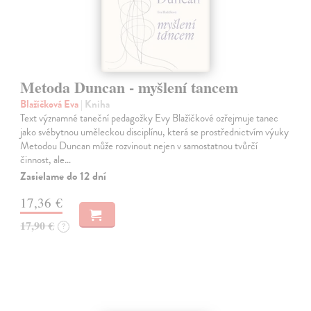
Metoda Duncan - myšlení tancem
Blažíčková Eva
| Kniha
Text významné taneční pedagožky Evy Blažíčkové ozřejmuje tanec
jako svébytnou uměleckou disciplínu, která se prostřednictvím výuky
Metodou Duncan může rozvinout nejen v samostatnou tvůrčí
činnost, ale…
Zasielame do 12 dní
17,36 €
17,90 €
?