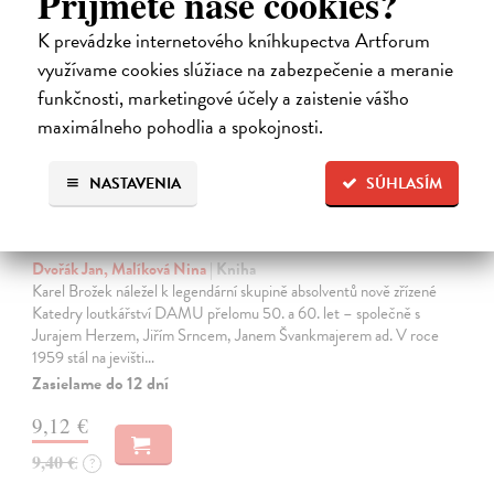
Príjmete naše cookies?
K prevádzke internetového kníhkupectva Artforum
využívame cookies slúžiace na zabezpečenie a meranie
funkčnosti, marketingové účely a zaistenie vášho
maximálneho pohodlia a spokojnosti.
NASTAVENIA
SÚHLASÍM
Karel Brožek
Dvořák Jan, Malíková Nina
| Kniha
Karel Brožek náležel k legendární skupině absolventů nově zřízené
Katedry loutkářství DAMU přelomu 50. a 60. let – společně s
Jurajem Herzem, Jiřím Srncem, Janem Švankmajerem ad. V roce
1959 stál na jevišti…
Zasielame do 12 dní
9,12 €
9,40 €
?