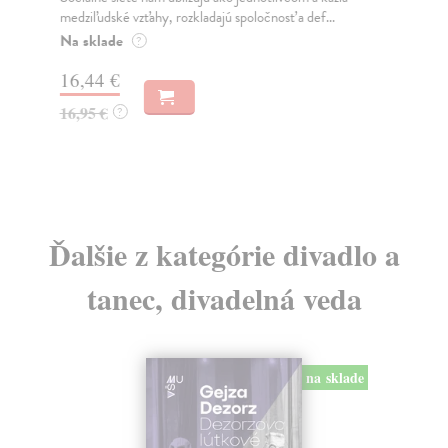
medziľudské vzťahy, rozkladajú spoločnosť a def...
Mon
o k
Na sklade
?
Na
16,44 €
23
16,95 €
?
24
Ďalšie z kategórie divadlo a
tanec, divadelná veda
na sklade