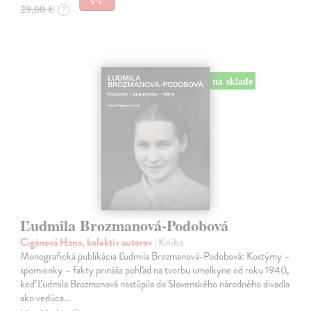
29,00 €
?
na sklade
Ľudmila Brozmanová-Podobová
Cigánová Hana, kolektív autorov
| Kniha
Monografická publikácia Ľudmila Brozmanová-Podobová: Kostýmy –
spomienky – fakty prináša pohľad na tvorbu umelkyne od roku 1940,
keď Ľudmila Brozmanová nastúpila do Slovenského národného divadla
ako vedúca…