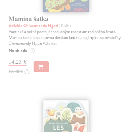
Mamina šatka
Adichie Chimamanda Ngozi
| Kniha
Poetická a nežná pocta jednoduchým radostiam rodinného života.
Mamina šatka je debutovou detskou knižkou nigérijskej spisovateľky
Chimamandy Ngozi Adichie.
Na sklade
?
14,25 €
15,00 €
?