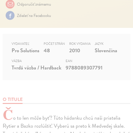
Odporučiť známemu
Zdielať na Facebooku
VYDAVATEĽ
POČET STRÁN
ROK VYDANIA
JAZYK
Pro Solutions
48
2010
Slovenčina
VÄZBA
EAN
Tvrdá väzba / Hardback
9788089307791
O TITULE
Č
o to len môže byť? Túto hádanku chcú naši priatelia
Rytier a Bazko rozlúštiť. Vyberú sa preto k Medvedej skale.