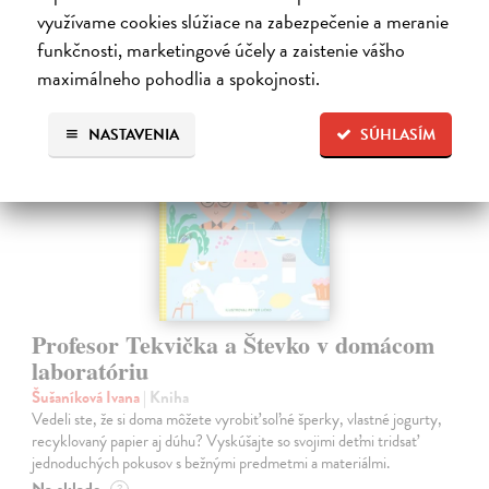
28,90 €
?
využívame cookies slúžiace na zabezpečenie a meranie
funkčnosti, marketingové účely a zaistenie vášho
maximálneho pohodlia a spokojnosti.
na sklade
NASTAVENIA
SÚHLASÍM
Profesor Tekvička a Števko v domácom
laboratóriu
Šušaníková Ivana
| Kniha
Vedeli ste, že si doma môžete vyrobiť soľné šperky, vlastné jogurty,
recyklovaný papier aj dúhu? Vyskúšajte so svojimi deťmi tridsať
jednoduchých pokusov s bežnými predmetmi a materiálmi.
Na sklade
?