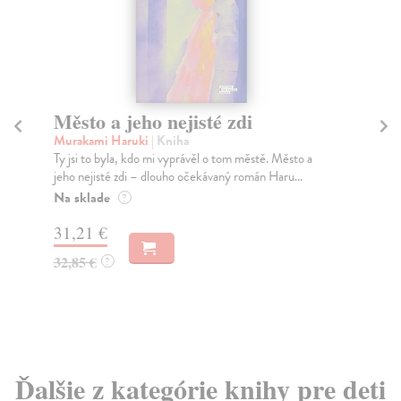
Město a jeho nejisté zdi
Tr
Murakami Haruki
| Kniha
Ma
Ty jsi to byla, kdo mi vyprávěl o tom městě. Město a
JE
jeho nejisté zdi – dlouho očekávaný román Haru...
NAŠ
muž
Na sklade
?
Za
31,21 €
22
32,85 €
?
24
Ďalšie z kategórie knihy pre deti