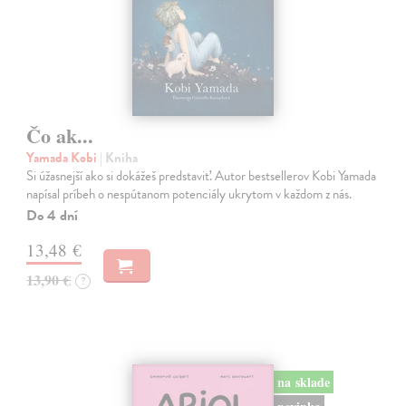
Čo ak...
Yamada Kobi
| Kniha
Si úžasnejší ako si dokážeš predstaviť. Autor bestsellerov Kobi Yamada
napísal príbeh o nespútanom potenciály ukrytom v každom z nás.
Do 4 dní
13,48 €
13,90 €
?
na sklade