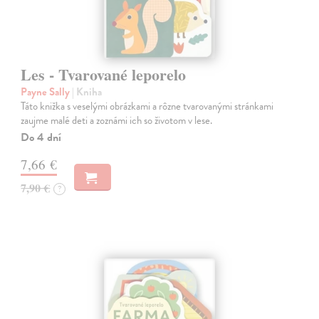
Les - Tvarované leporelo
Payne Sally
| Kniha
Táto knižka s veselými obrázkami a rôzne tvarovanými stránkami
zaujme malé deti a zoznámi ich so životom v lese.
Do 4 dní
7,66 €
7,90 €
?