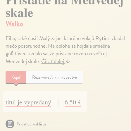
skale
Walko
Fíha, také čosi! Malý zajac, ktorého volajú Rytier, zbadal
niečo pozoruhodné. Na oblohe sa hojdala smiešna
guľatávec a zdalo sa, že pristane rovno na veľkej
Medvedej skale.
Čítať ďalej
↓
Kúpiť
Rezervovať v kníhkupectve
titul je vypredaný
6,50 €
Pridať do wishlistu