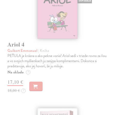
novinka
Ariol 4
Guibert Emmanuel
| Kniha
PEŤULA je krásna a ako pekne vonia! Ariol sedí v triede rovno za ňou
a vo svojich myšlienkach ju zasýpa komplimentami. Dokonca si
predstavuje, ako jej hovorí, že ju miluje.
Na sklade
?
17,10 €
18,00 €
?