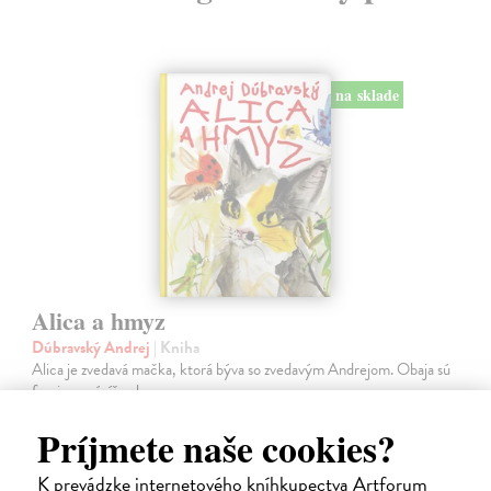
na sklade
Alica a hmyz
Dúbravský Andrej
| Kniha
Alica je zvedavá mačka, ktorá býva so zvedavým Andrejom. Obaja sú
fascinovaní ríšou hmyzu.
Na sklade
?
Príjmete naše cookies?
28,03 €
K prevádzke internetového kníhkupectva Artforum