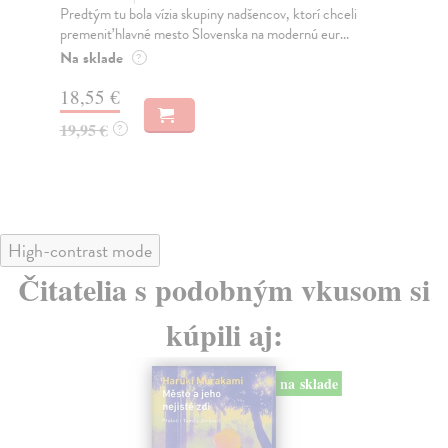
Predtým tu bola vízia skupiny nadšencov, ktorí chceli
Ty 
premeniť hlavné mesto Slovenska na modernú eur...
jeh
Na sklade
Na
?
18,55 €
31
19,95 €
32
?
High-contrast mode
Čitatelia s podobným vkusom si
kúpili aj:
na sklade