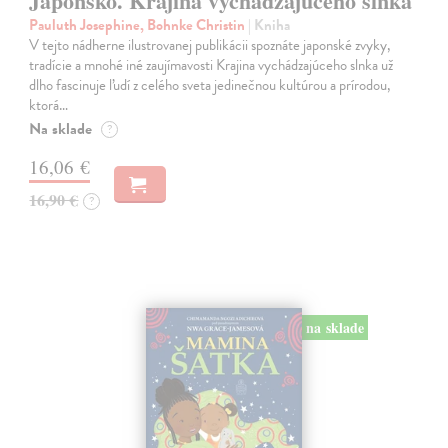
Japonsko. Krajina vychádzajúceho slnka
Pauluth Josephine, Bohnke Christin
| Kniha
V tejto nádherne ilustrovanej publikácii spoznáte japonské zvyky,
tradície a mnohé iné zaujímavosti Krajina vychádzajúceho slnka už
dlho fascinuje ľudí z celého sveta jedinečnou kultúrou a prírodou,
ktorá…
Na sklade
?
16,06 €
16,90 €
?
na sklade