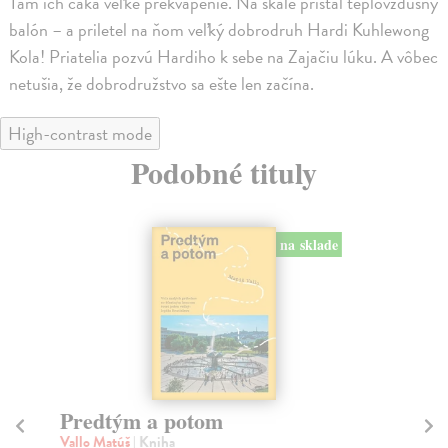
Tam ich čaká veľké prekvapenie. Na skale pristál teplovzdušný
balón – a priletel na ňom veľký dobrodruh Hardi Kuhlewong
Kola! Priatelia pozvú Hardiho k sebe na Zajačiu lúku. A vôbec
netušia, že dobrodružstvo sa ešte len začína.
High-contrast mode
Podobné tituly
na sklade
Predtým a potom
Mě
Vallo Matúš
| Kniha
Mu