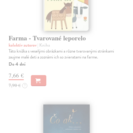
Farma - Tvarované leporelo
kolektív autorov
| Kniha
Táto knižka s veselými obrázkami a rôzne tvarovanými stránkami
zaujme malé deti a zoznámi ich so zvieratami na farme.
Do 4 dní
7,66 €
7,90 €
?