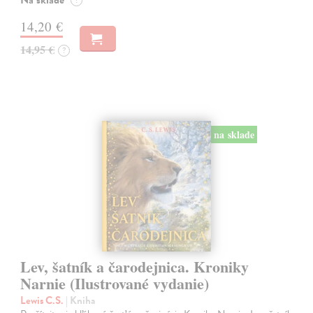
14,20 €
14,95 €
?
na sklade
Lev, šatník a čarodejnica. Kroniky
Narnie (Ilustrované vydanie)
Lewis C.S.
| Kniha