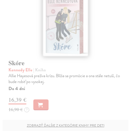
Skóre
Kennedy Elle
| Kniha
Allie Hayesová prežíva krízu. Blížia sa promócie a ona stále netuší, čo
bude robiť po vysokej.
Do 4 dní
16,39 €
16,90 €
?
ZOBRAZIŤ ĎALŠIE Z KATEGÓRIE KNIHY PRE DETI