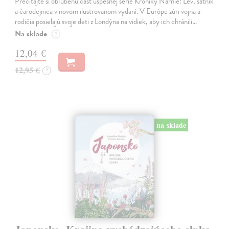
Prečítajte si obľúbenú časť úspešnej série Kroniky Narnie: Lev, šatník
a čarodejnica v novom ilustrovanom vydaní. V Európe zúri vojna a
rodičia posielajú svoje deti z Londýna na vidiek, aby ich chránili…
Na sklade
?
12,04 €
12,95 €
?
na sklade