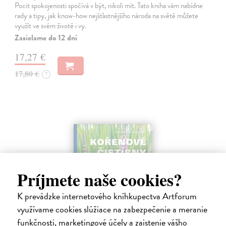
Pocit spokojenosti spočívá v být, nikoli mít. Tato kniha vám nabídne
rady a tipy, jak know-how nejšťastnějšího národa na světě můžete
využít ve svém životě i vy.
Zasielame do 12 dní
17,27 €
17,80 €
?
Príjmete naše cookies?
K prevádzke internetového kníhkupectva Artforum
využívame cookies slúžiace na zabezpečenie a meranie
funkčnosti, marketingové účely a zaistenie vášho