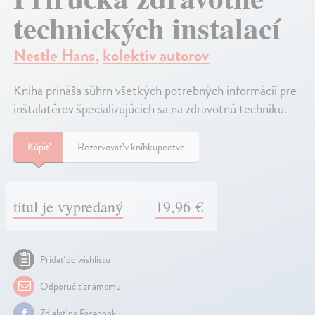
technických instalací
Nestle Hans
,
kolektív autorov
Kniha prináša súhrn všetkých potrebných informácií pre
inštalatérov špecializujúcich sa na zdravotnú techniku.
Kúpiť
Rezervovať v kníhkupectve
titul je vypredaný
19,96 €
Pridať do wishlistu
Odporučiť známemu
Zdielať na Facebooku