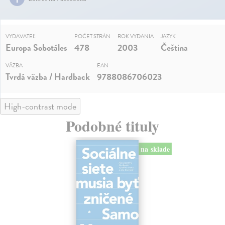
VYDAVATEĽ
POČET STRÁN
ROK VYDANIA
JAZYK
Europa Sobotáles
478
2003
Čeština
VÄZBA
EAN
Tvrdá väzba / Hardback
9788086706023
High-contrast mode
Podobné tituly
na sklade