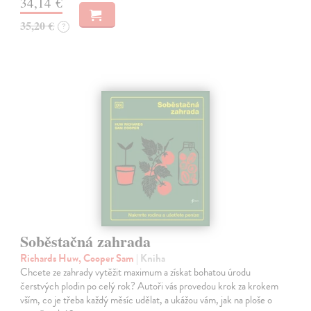
34,14 €
35,20 €
?
Soběstačná zahrada
Richards Huw, Cooper Sam
| Kniha
Chcete ze zahrady vytěžit maximum a získat bohatou úrodu
čerstvých plodin po celý rok? Autoři vás provedou krok za krokem
vším, co je třeba každý měsíc udělat, a ukážou vám, jak na ploše o