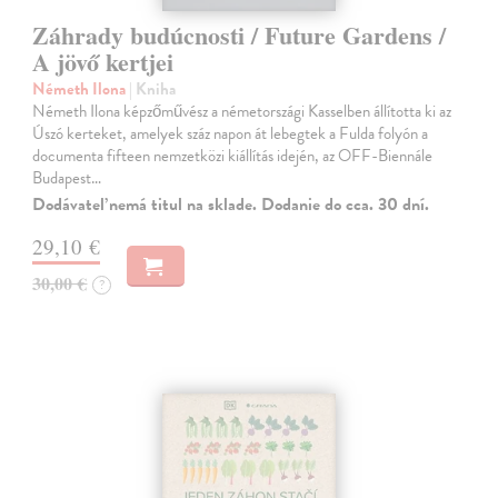
Záhrady budúcnosti / Future Gardens /
A jövő kertjei
Németh Ilona
| Kniha
Németh Ilona képzőművész a németországi Kasselben állította ki az
Úszó kerteket, amelyek száz napon át lebegtek a Fulda folyón a
documenta fifteen nemzetközi kiállítás idején, az OFF-Biennále
Budapest…
Dodávateľ nemá titul na sklade. Dodanie do cca. 30 dní.
29,10 €
30,00 €
?