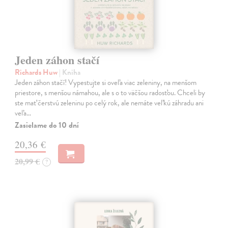
Jeden záhon stačí
Richards Huw
| Kniha
Jeden záhon stačí! Vypestujte si oveľa viac zeleniny, na menšom
priestore, s menšou námahou, ale s o to väčšou radosťou. Chceli by
ste mať čerstvú zeleninu po celý rok, ale nemáte veľkú záhradu ani
veľa…
Zasielame do 10 dní
20,36 €
20,99 €
?