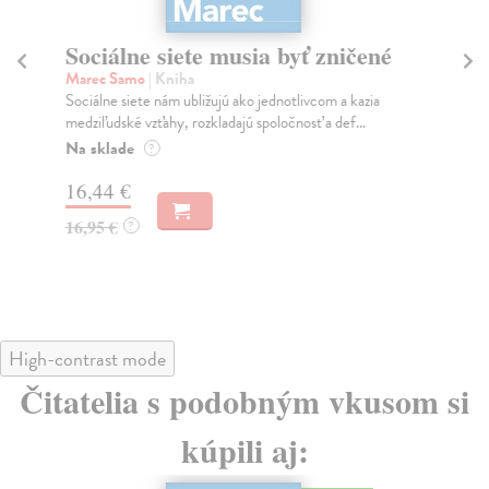
Sociálne siete musia byť zničené
S
K
Marec Samo
| Kniha
Sociálne siete nám ubližujú ako jednotlivcom a kazia
Mik
medziľudské vzťahy, rozkladajú spoločnosť a def...
Mon
o k
Na sklade
?
Na
16,44 €
23
16,95 €
?
24
High-contrast mode
Čitatelia s podobným vkusom si
kúpili aj: