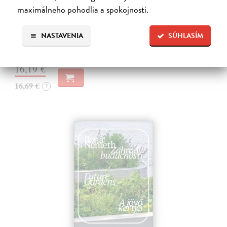
Kořenové čistírny
maximálneho pohodlia a spokojnosti.
Šperling Michal
| Kniha
Voda je základní esencí života. Bez ní by neexistovala krajina, příroda
NASTAVENIA
SÚHLASÍM
ani člověk.
Zasielame do 10 dní
16,19 €
16,69 €
?