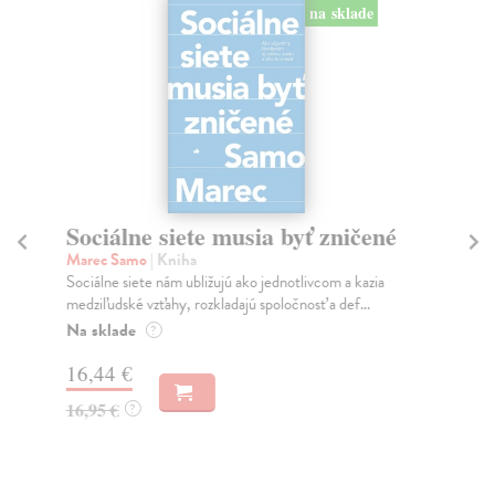
na sklade
Sociálne siete musia byť zničené
S
K
Marec Samo
| Kniha
Sociálne siete nám ubližujú ako jednotlivcom a kazia
Mik
medziľudské vzťahy, rozkladajú spoločnosť a def...
Mon
o k
Na sklade
?
Na
16,44 €
23
16,95 €
?
24