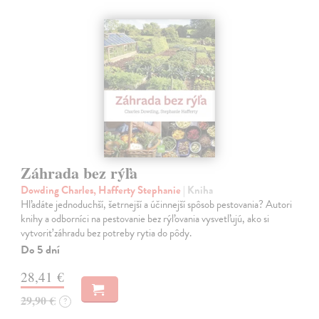
Záhrada bez rýľa
Dowding Charles, Hafferty Stephanie
| Kniha
Hľadáte jednoduchší, šetrnejší a účinnejší spôsob pestovania? Autori
knihy a odborníci na pestovanie bez rýľovania vysvetľujú, ako si
vytvoriť záhradu bez potreby rytia do pôdy.
Do 5 dní
28,41 €
29,90 €
?