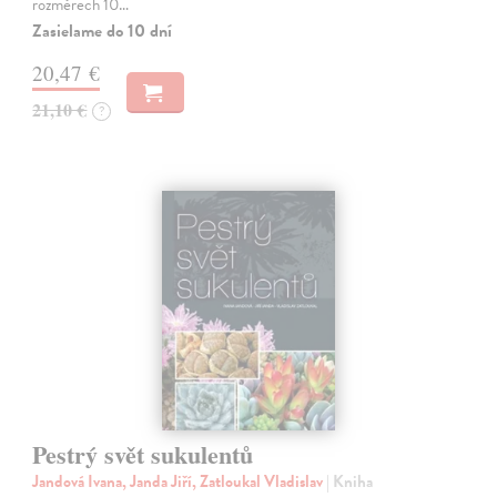
rozměrech 10…
Zasielame do 10 dní
20,47 €
21,10 €
?
Pestrý svět sukulentů
Jandová Ivana, Janda Jiří, Zatloukal Vladislav
| Kniha