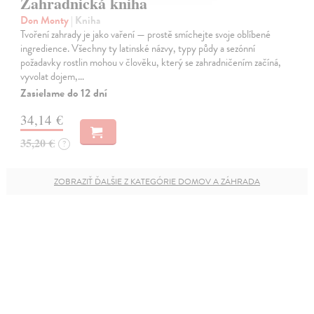
Zahradnická kniha
Don Monty
| Kniha
Tvoření zahrady je jako vaření — prostě smíchejte svoje oblíbené
ingredience. Všechny ty latinské názvy, typy půdy a sezónní
požadavky rostlin mohou v člověku, který se zahradničením začíná,
vyvolat dojem,…
Zasielame do 12 dní
34,14 €
35,20 €
?
ZOBRAZIŤ ĎALŠIE Z KATEGÓRIE DOMOV A ZÁHRADA