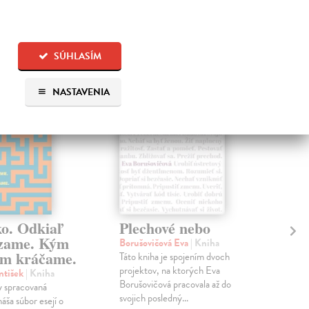
 aj:
na sklade
SÚHLASÍM
na sklade
NASTAVENIA
ko. Odkiaľ
Plechové nebo
Po
zame. Kým
Borušovičová Eva
| Kniha
Kun
m kráčame.
Táto kniha je spojením dvoch
Poma
projektov, na ktorých Eva
čty
ntišek
| Kniha
Borušovičová pracovala až do
naps
 spracovaná
svojich posledný...
česk
náša súbor esejí o