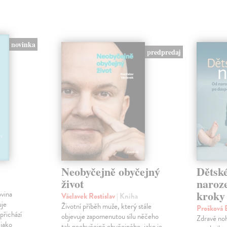
novinka
predpredaj
Neobyčejně obyčejný
Dětsk
život
naroze
kroky
ovina
Václavek Rostislav
| Kniha
uje
Životní příběh muže, který stále
Prošková 
přichází
objevuje zapomenutou sílu něčeho
Zdravé no
jako
tak neobyčejně obyčejného, jako je