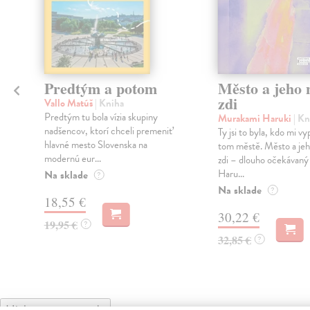
Predtým a potom
Město a jeho n
zdi
Vallo Matúš
| Kniha
Predtým tu bola vízia skupiny
Murakami Haruki
| Kn
nadšencov, ktorí chceli premeniť
Ty jsi to byla, kdo mi vy
hlavné mesto Slovenska na
tom městě. Město a jeh
modernú eur...
zdi – dlouho očekávan
Haru...
Na sklade
?
Na sklade
?
18,55 €
30,22 €
19,95 €
?
32,85 €
?
High-contrast mode