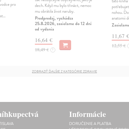
tato kniha
ůvodce pro
dech. Když mu bylo třináct, nemoc
potřebujet
í
mu obrátila život naruby.
nohou. Doz
ost…
Predpredaj, vychádza
anatomii d
25.8.2026, zasielame do 12 dní
Zasielam
od vydania
11,67 
16,64 €
12,55 €
18,49 €
?
ZOBRAZIŤ ĎALŠIE Z KATEGÓRIE ZDRAVIE
íhkupectvá
Informácie
TISLAVA
DORUČENIE A PLATBA