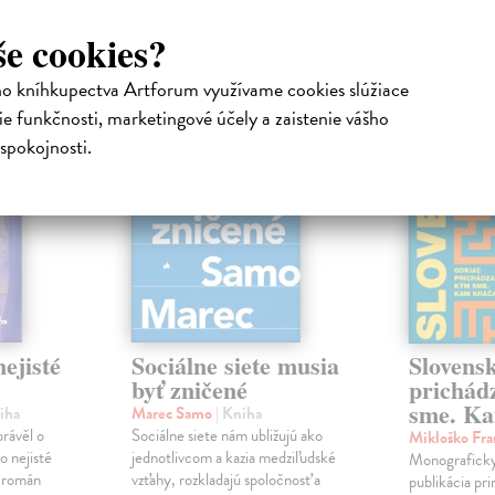
atelia s podobným vkusom si kúpili
še cookies?
ho kníhkupectva Artforum využívame cookies slúžiace
na sklade
na sklade
e funkčnosti, marketingové účely a zaistenie vášho
novinka
spokojnosti.
ejisté
Sociálne siete musia
Slovens
byť zničené
prichád
sme. Ka
iha
Marec Samo
| Kniha
právěl o
Sociálne siete nám ubližujú ako
Mikloško Fra
o nejisté
jednotlivcom a kazia medziľudské
Monograficky
ý román
vzťahy, rozkladajú spoločnosť a
publikácia pri