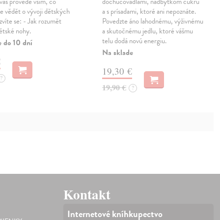
 vás provede vším, co
dochucovadlami, nadbytkom cukru
e vědět o vývoji dětských
a s prísadami, ktoré ani nepoznáte.
víte se: - Jak rozumět
Povedzte áno lahodnému, výživnému
ětské nohy.
a skutočnému jedlu, ktoré vášmu
telu dodá novú energiu.
e do 10 dní
Na sklade
€
19,30 €
?
19,90 €
?
Kontakt
Internetové kníhkupectvo