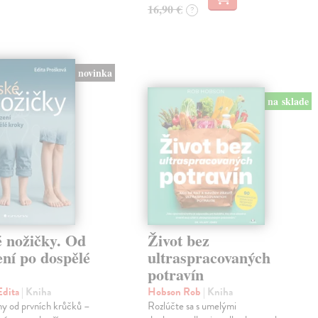
16,90 €
?
novinka
na sklade
é nožičky. Od
Život bez
ní po dospělé
ultraspracovaných
potravín
Edita
| Kniha
Hobson Rob
| Kniha
hy od prvních krůčků –
Rozlúčte sa s umelými