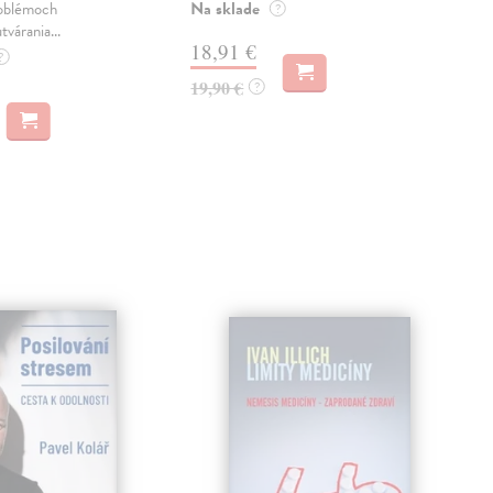
Na sklade
Na 
oblémoch
?
tvárania...
18,91 €
14
?
19,90 €
15,
?