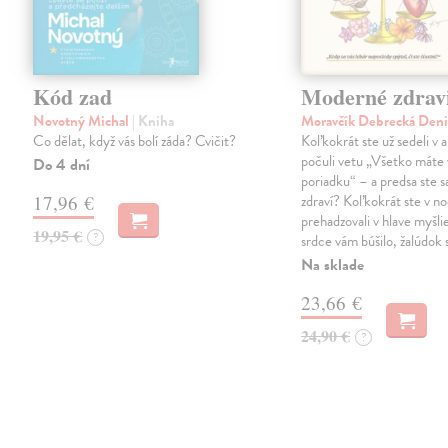
Kód zad
Moderné zdrav
Novotný Michal
| Kniha
Moravčík Debrecká Den
Co dělat, když vás bolí záda? Cvičit?
Koľkokrát ste už sedeli v 
počuli vetu „Všetko máte 
Do 4 dní
poriadku“ – a predsa ste sa
17,96 €
zdraví? Koľkokrát ste v no
prehadzovali v hlave myšli
19,95 €
?
srdce vám búšilo, žalúdok s
Na sklade
23,66 €
24,90 €
?