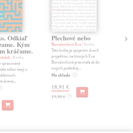
ko. Odkiaľ
Plechové nebo
Po
zame. Kým
Borušovičová Eva
| Kniha
Kun
m kráčame.
Táto kniha je spojením dvoch
Poma
projektov, na ktorých Eva
čty
ntišek
| Kniha
Borušovičová pracovala až do
naps
 spracovaná
svojich posledný...
česk
náša súbor esejí o
Na sklade
Na 
oblémoch
?
tvárania...
18,91 €
14
?
19,90 €
15,
?