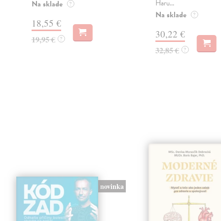
Haru...
Na sklade
?
Na sklade
?
18,55 €
30,22 €
19,95 €
?
32,85 €
?
novinka