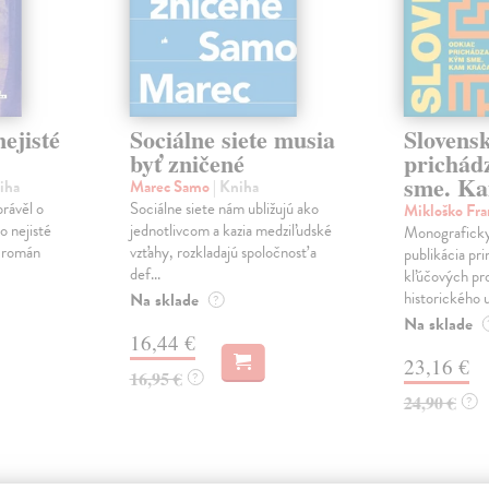
ejisté
Sociálne siete musia
Slovens
byť zničené
prichád
sme. Ka
iha
Marec Samo
| Kniha
právěl o
Sociálne siete nám ubližujú ako
Mikloško Fra
o nejisté
jednotlivcom a kazia medziľudské
Monograficky
ý román
vzťahy, rozkladajú spoločnosť a
publikácia pri
def...
kľúčových pr
historického u
Na sklade
?
Na sklade
16,44 €
23,16 €
16,95 €
?
24,90 €
?