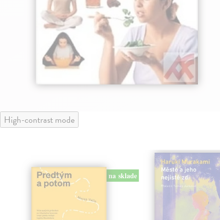
High-contrast mode
na sklade