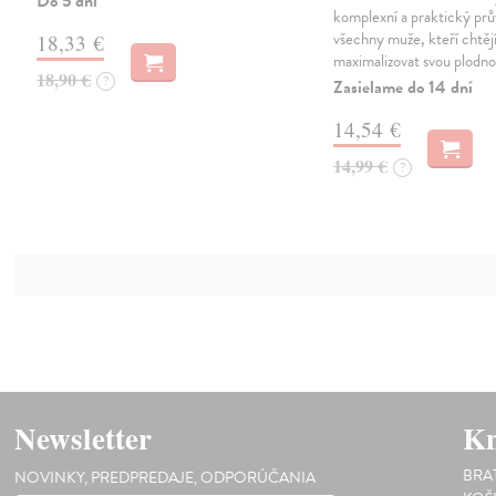
Do 5 dní
komplexní a praktický pr
všechny muže, kteří chtěj
18,33 €
maximalizovat svou plodn
18,90 €
?
Zasielame do 14 dní
14,54 €
14,99 €
?
Newsletter
Kn
BRA
NOVINKY, PREDPREDAJE, ODPORÚČANIA