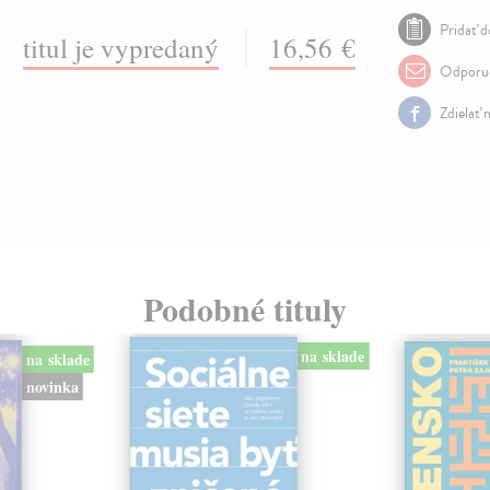
Pridať d
titul je vypredaný
16,56 €
Odporuč
Zdielať 
Podobné tituly
na sklade
na sklade
novinka