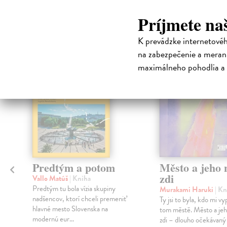
Čit
Príjmete na
K prevádzke internetové
na zabezpečenie a merani
na sklade
maximálneho pohodlia a 
Predtým a potom
Město a jeho n
zdi
Vallo Matúš
| Kniha
Predtým tu bola vízia skupiny
Murakami Haruki
| Kn
nadšencov, ktorí chceli premeniť
Ty jsi to byla, kdo mi vy
hlavné mesto Slovenska na
tom městě. Město a jeh
modernú eur...
zdi – dlouho očekávan