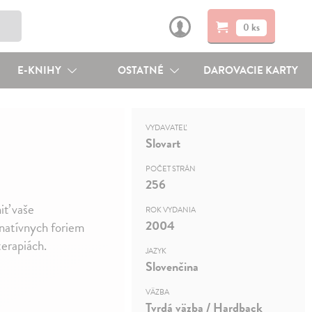
0 ks
E-KNIHY
OSTATNÉ
DAROVACIE KARTY
VYDAVATEĽ
Slovart
POČET STRÁN
256
iť vaše
ROK VYDANIA
2004
rnatívnych foriem
terapiách.
JAZYK
Slovenčina
VÄZBA
Tvrdá väzba / Hardback