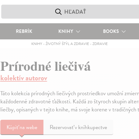
REBRÍK
KNIHY
BOOKS
KNIHY
-
ŽIVOTNÝ ŠTÝL A ZDRAVIE
-
ZDRAVIE
Prírodné liečivá
kolektív autorov
Táto kolekcia prírodných liečivých prostriedkov umožní zmiern
každodenné zdravotné ťažkosti. Každá zo štyroch skupín alte
liečby, opísaných v tejto knihe, má svoje korene v tradičných 
Kúpiť
na webe
Rezervovať v kníhkupectve