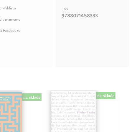
o wishlistu
EAN
9788071458333
iť známemu
na Facebooku
na sklade
na sklade