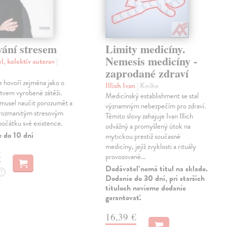
vání stresem
Limity medicíny.
Nemesis medicíny -
l, kolektív autorov
|
zaprodané zdraví
e hovoří zejména jako o
Illich Ivan
| Kniha
stvem vyrobené zátěži.
Medicínský establishment se stal
 musel naučit porozumět a
významným nebezpečím pro zdraví.
 rozmanitým stresovým
Těmito slovy zahajuje Ivan Illich
počátku své existence.
odvážný a promyšlený útok na
e do 10 dní
mytickou prestiž současné
medicíny, jejíž zvyklosti a rituály
€
provozované…
Dodávateľ nemá titul na sklade.
?
Dodanie do 30 dní, pri starších
tituloch nevieme dodanie
garantovať.
16,39 €