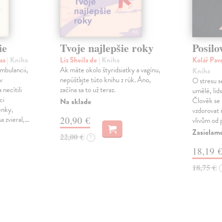
ie
Tvoje najlepšie roky
Posilo
isa
| Kniha
Liz Sheila de
| Kniha
Kolář Pave
ambulancii,
Ak máte okolo štyridsiatky a vagínu,
Kniha
v
nepúšťajte túto knihu z rúk. Áno,
O stresu s
 necítili
začína sa to už teraz.
umělé, lid
ci
Člověk se
Na sklade
enky,
vzdorovat
a zvieral,…
20,90 €
vlivům od 
Zasielam
22,00 €
?
18,19 
18,75 €