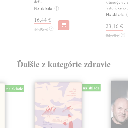
def...
kľúčových pr
historického u
Na sklade
?
Na sklade
16,44 €
23,16 €
16,95 €
?
24,90 €
?
Ďalšie z kategórie zdravie
na sklade
na sklade