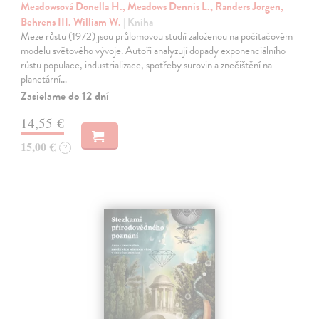
Meadowsová Donella H., Meadows Dennis L., Randers Jorgen,
Behrens III. William W.
| Kniha
Meze růstu (1972) jsou průlomovou studií založenou na počítačovém
modelu světového vývoje. Autoři analyzují dopady exponenciálního
růstu populace, industrializace, spotřeby surovin a znečištění na
planetární…
Zasielame do 12 dní
14,55 €
15,00 €
?