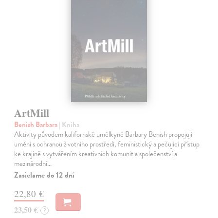
ArtMill
Benish Barbara
| Kniha
Aktivity původem kalifornské umělkyně Barbary Benish propojují
umění s ochranou životního prostředí, feministický a pečující přístup
ke krajině s vytvářením kreativních komunit a společenství a
mezinárodní…
Zasielame do 12 dní
22,80 €
23,50 €
?