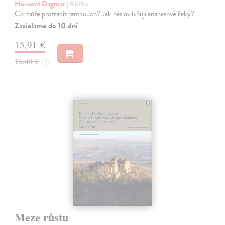
Honsová Dagmar
| Kniha
Co může prozradit rampouch? Jak nás ovlivňují ananasové řeky?
Zasielame do 10 dní
15,91 €
16,40 €
?
Meze růstu