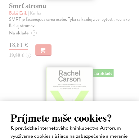
Smrť stromu
Baláž Erik
| Kniha
SMRŤ je fascinujúca sama osebe. Týka sa každej živej bytosti, rovnako
ľudí aj stromov.
Na sklade
?
18,81 €
19,80 €
?
na sklade
Príjmete naše cookies?
K prevádzke internetového kníhkupectva Artforum
využívame cookies slúžiace na zabezpečenie a meranie