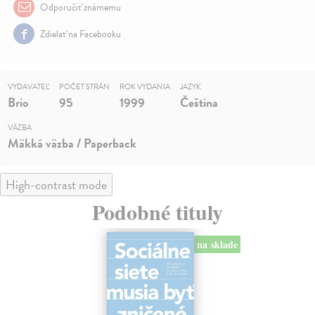
Odporučiť známemu
Zdielať na Facebooku
VYDAVATEĽ
POČET STRÁN
ROK VYDANIA
JAZYK
Brio
95
1999
Čeština
VÄZBA
Mäkká väzba / Paperback
High-contrast mode
Podobné tituly
na sklade