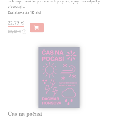
nich mají charakter pohraničních potyček, v jiných se odpadky
přesouvají…
Zasielame do 10 dní
22,75 €
23,45 €
?
Čas na počasí