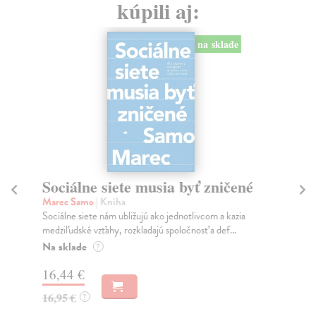
kúpili aj:
na sklade
Sociálne siete musia byť zničené
S
K
Marec Samo
| Kniha
Sociálne siete nám ubližujú ako jednotlivcom a kazia
Mik
medziľudské vzťahy, rozkladajú spoločnosť a def...
Mon
o k
Na sklade
?
Na
16,44 €
23
16,95 €
?
24