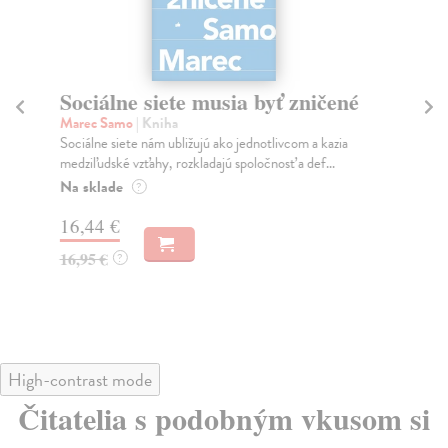
Sociálne siete musia byť zničené
S
K
Marec Samo
| Kniha
Sociálne siete nám ubližujú ako jednotlivcom a kazia
Mik
medziľudské vzťahy, rozkladajú spoločnosť a def...
Mon
o k
Na sklade
?
Na
16,44 €
23
16,95 €
?
24
High-contrast mode
Čitatelia s podobným vkusom si