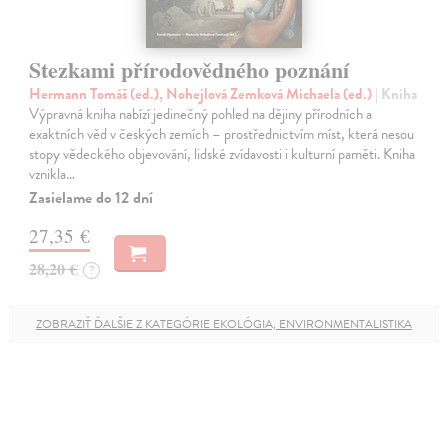
Stezkami přírodovědného poznání
Hermann Tomáš (ed.), Nohejlová Zemková Michaela (ed.)
| Kniha
Výpravná kniha nabízí jedinečný pohled na dějiny přírodních a
exaktních věd v českých zemích – prostřednictvím míst, která nesou
stopy vědeckého objevování, lidské zvídavosti i kulturní paměti. Kniha
vznikla…
Zasielame do 12 dní
27,35 €
28,20 €
?
ZOBRAZIŤ ĎALŠIE Z KATEGÓRIE EKOLÓGIA, ENVIRONMENTALISTIKA