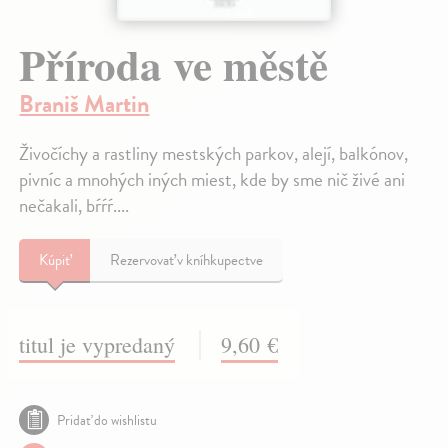
Příroda ve městě
Braniš Martin
Živočíchy a rastliny mestských parkov, alejí, balkónov,
pivníc a mnohých iných miest, kde by sme nič živé ani
nečakali, bŕŕŕ....
Kúpiť
Rezervovať v kníhkupectve
titul je vypredaný
9,60 €
Pridať do wishlistu