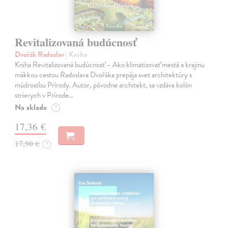
Revitalizovaná budúcnosť
Dvořák Radoslav
| Kniha
Kniha Revitalizovaná budúcnosť – Ako klimatizovať mestá a krajinu
mäkkou cestou Radoslava Dvořáka prepája svet architektúry s
múdrosťou Prírody. Autor, pôvodne architekt, sa vzdáva kolón
strierych v Prírode…
Na sklade
?
17,36 €
17,90 €
?