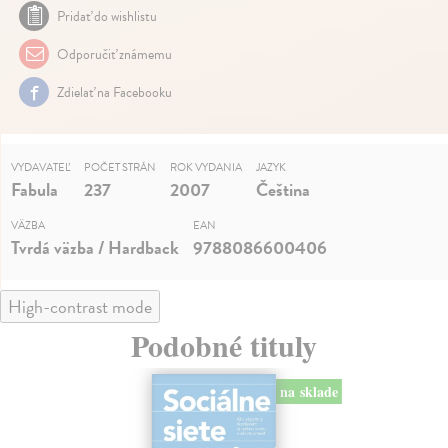
Pridať do wishlistu
Odporučiť známemu
Zdielať na Facebooku
VYDAVATEĽ
POČET STRÁN
ROK VYDANIA
JAZYK
Fabula
237
2007
Čeština
VÄZBA
EAN
Tvrdá väzba / Hardback
9788086600406
High-contrast mode
Podobné tituly
na sklade