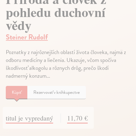
pohledu duchovní
vědy
Steiner Rudolf
Poznatky z najrôznejších oblastí života človeka, najmä z
odboru medicíny a liečenia. Ukazuje, včom spočíva
škodlivosť alkogolu a rôznych drôg, prečo škodí
nadmerný konzum...
Kúpiť
Rezervovať v kníhkupectve
titul je vypredaný
11,70 €