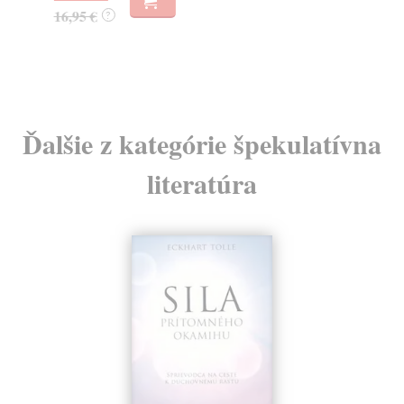
23
16,95 €
?
24
Ďalšie z kategórie špekulatívna
literatúra