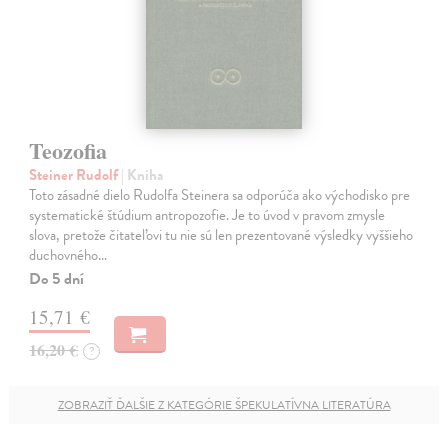
Teozofia
Steiner Rudolf
| Kniha
Toto zásadné dielo Rudolfa Steinera sa odporúča ako východisko pre
systematické štúdium antropozofie. Je to úvod v pravom zmysle
slova, pretože čitateľovi tu nie sú len prezentované výsledky vyššieho
duchovného…
Do 5 dní
15,71 €
16,20 €
?
ZOBRAZIŤ ĎALŠIE Z KATEGÓRIE ŠPEKULATÍVNA LITERATÚRA