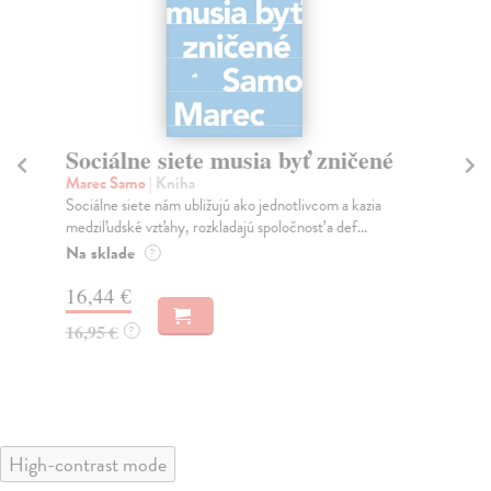
Sociálne siete musia byť zničené
S
K
Marec Samo
| Kniha
Sociálne siete nám ubližujú ako jednotlivcom a kazia
Mik
medziľudské vzťahy, rozkladajú spoločnosť a def...
Mon
o k
Na sklade
?
Na
16,44 €
23
16,95 €
?
24
High-contrast mode