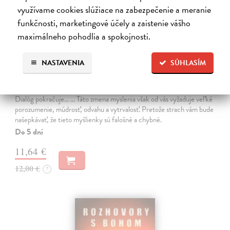
využívame cookies slúžiace na zabezpečenie a meranie
funkčnosti, marketingové účely a zaistenie vášho
maximálneho pohodlia a spokojnosti.
Rozhovory s Bohom - nevšedný dialóg.
NASTAVENIA
SÚHLASÍM
Kniha druhá
Walsch Donald Neale
| Kniha
Dialóg pokračuje... ... Táto zmena myslenia však od vás vyžaduje veľké
porozumenie, múdrosť, odvahu a vytrvalosť. Pretože strach vám bude
našepkávať, že tieto myšlienky sú falošné a chybné.
Do 5 dní
11,64 €
12,00 €
?