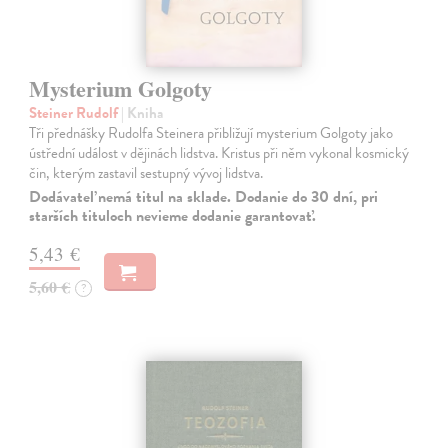
Mysterium Golgoty
Steiner Rudolf
| Kniha
Tři přednášky Rudolfa Steinera přibližují mysterium Golgoty jako
ústřední událost v dějinách lidstva. Kristus při něm vykonal kosmický
čin, kterým zastavil sestupný vývoj lidstva.
Dodávateľ nemá titul na sklade. Dodanie do 30 dní, pri
starších tituloch nevieme dodanie garantovať.
5,43 €
5,60 €
?