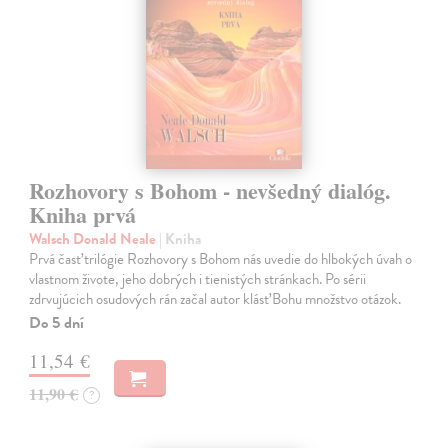
Rozhovory s Bohom - nevšedný dialóg.
Kniha prvá
Walsch Donald Neale
| Kniha
Prvá časť trilógie Rozhovory s Bohom nás uvedie do hlbokých úvah o
vlastnom živote, jeho dobrých i tienistých stránkach. Po sérii
zdrvujúcich osudových rán začal autor klásť Bohu množstvo otázok.
Do 5 dní
11,54 €
11,90 €
?