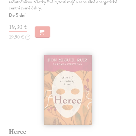
začiatočníkov. Všetky živé bytosti majú v sebe silné energetické
centrá zvané čakry.
Do 5 dní
19,30 €
19,90 €
?
Herec