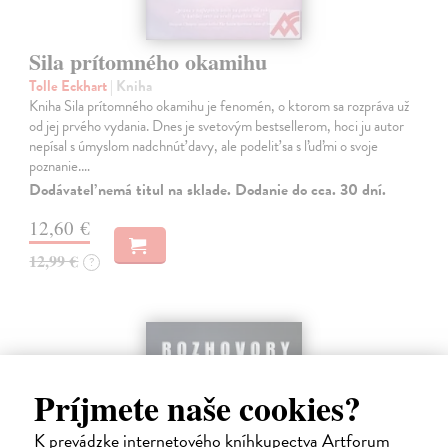
Sila prítomného okamihu
Tolle Eckhart
| Kniha
Kniha Sila prítomného okamihu je fenomén, o ktorom sa rozpráva už
od jej prvého vydania. Dnes je svetovým bestsellerom, hoci ju autor
nepísal s úmyslom nadchnúť davy, ale podeliť sa s ľuďmi o svoje
poznanie.…
Dodávateľ nemá titul na sklade. Dodanie do cca. 30 dní.
12,60 €
12,99 €
?
Príjmete naše cookies?
K prevádzke internetového kníhkupectva Artforum