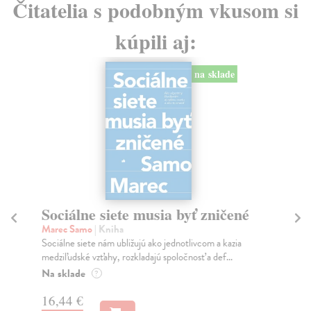
Čitatelia s podobným vkusom si
kúpili aj:
na sklade
Sociálne siete musia byť zničené
S
K
Marec Samo
| Kniha
Sociálne siete nám ubližujú ako jednotlivcom a kazia
Mik
medziľudské vzťahy, rozkladajú spoločnosť a def...
Mon
o k
Na sklade
?
Na
16,44 €