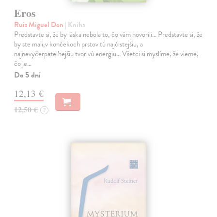
Eros
Ruiz Miguel Don
| Kniha
Predstavte si, že by láska nebola to, čo vám hovorili... Predstavte si, že
by ste mali,v končekoch prstov tú najčistejšiu, a
najnevyčerpateľnejšiu tvorivú energiu... Všetci si myslíme, že vieme,
čo je…
Do 5 dní
12,13 €
12,50 €
?