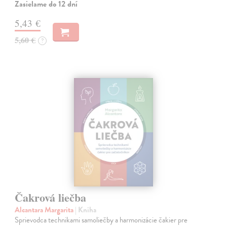
Zasielame do 12 dní
5,43 €
5,60 €
?
Čakrová liečba
Alcantara Margarita
| Kniha
Sprievodca technikami samoliečby a harmonizácie čakier pre