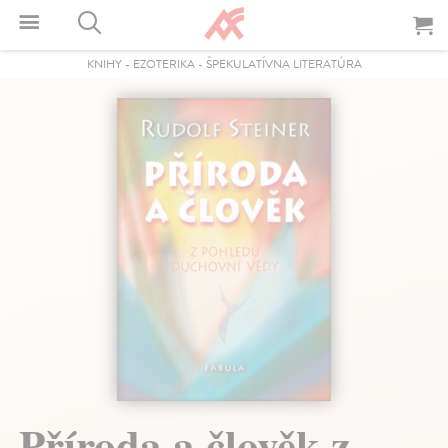
KNIHY
-
EZOTERIKA
-
ŠPEKULATÍVNA LITERATÚRA
Příroda a člověk z