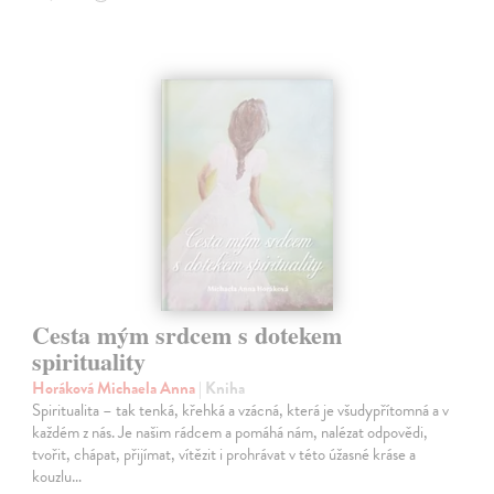
Cesta mým srdcem s dotekem
spirituality
Horáková Michaela Anna
| Kniha
Spiritualita – tak tenká, křehká a vzácná, která je všudypřítomná a v
každém z nás. Je našim rádcem a pomáhá nám, nalézat odpovědi,
tvořit, chápat, přijímat, vítězit i prohrávat v této úžasné kráse a
kouzlu…