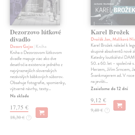
Dezorzovo lútkové
Karel Brožek
divadlo
Dvořák Jan, Malíková N
Karel Brožek náležel k leg
Dezorz Gejza
| Kniha
skupině absolventů nově z
Kniha o Dezorzovom lútkovom
Katedry loutkářství DA
divadle mapuje viac ako dve
50. a 60. let – společně s
desaťročia existencie jedného z
Herzem, Jiřím Srncem, 
najvýraznejších slovenských
Švankmajerem ad. V roce 
nezávislých bábkových súborov.
na jevišti…
Obsahuje fotografie, spomienky,
Zasielame do 12 dní
výtvarné návrhy, texty…
Na sklade
9,12 €
17,75 €
9,40 €
?
18,30 €
?