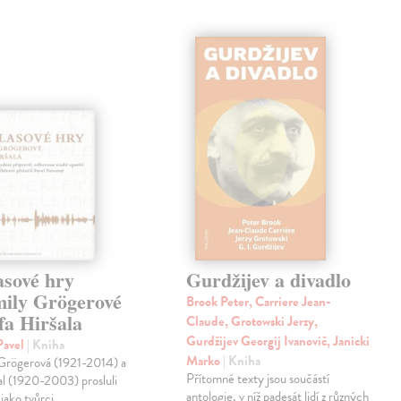
asové hry
Gurdžijev a divadlo
ily Grögerové
Brook Peter, Carriere Jean-
fa Hiršala
Claude, Grotowski Jerzy,
Gurdžijev Georgij Ivanovič, Janicki
Pavel
| Kniha
Marko
| Kniha
Grögerová (1921-2014) a
Přítomné texty jsou součástí
al (1920-2003) prosluli
antologie, v níž padesát lidí z různých
jako tvůrci