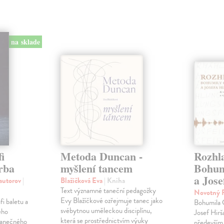
na sklade
i
Metoda Duncan -
Rozhl
orba
myšlení tancem
Bohum
a Jose
 autorov
|
Blažíčková Eva
| Kniha
Text významné taneční pedagožky
Novotný 
Evy Blažíčkové ozřejmuje tanec jako
i baletu a
Bohumila 
svébytnou uměleckou disciplínu,
ého
Josef Hirš
která se prostřednictvím výuky
 tanečného
především 