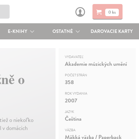
0 ks
E-KNIHY
OSTATNÉ
DAROVACIE KARTY
VYDAVATEĽ
Akademie múzických umění
žně o
POČET STRÁN
358
ROK VYDANIA
2007
JAZYK
Čeština
tiež o niekoľko
al v domácich
VÄZBA
Mäkká väzba / Paperback