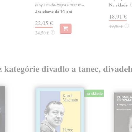
ženy a muža. Vojna a mier m...
Na sklade
Zasielame do 14 dní
18,91 €
22,05 €
19,90 €
?
24,50 €
?
z kategórie divadlo a tanec, divade
na sklade