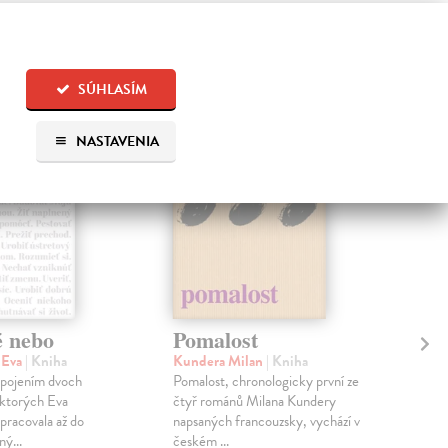
 aj:
na sklade
SÚHLASÍM
na sklade
NASTAVENIA
é nebo
Pomalost
Sl
pr
 Eva
| Kniha
Kundera Milan
| Kniha
sm
 spojením dvoch
Pomalost, chronologicky první ze
 ktorých Eva
čtyř románů Milana Kundery
Mik
pracovala až do
napsaných francouzsky, vychází v
Mon
ný...
českém ...
publ