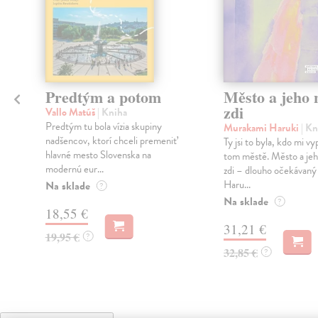
Predtým a potom
Město a jeho n
zdi
Vallo Matúš
| Kniha
Predtým tu bola vízia skupiny
Murakami Haruki
| Kn
nadšencov, ktorí chceli premeniť
Ty jsi to byla, kdo mi vy
hlavné mesto Slovenska na
tom městě. Město a jeh
modernú eur...
zdi – dlouho očekávan
Haru...
Na sklade
?
Na sklade
?
18,55 €
31,21 €
19,95 €
?
32,85 €
?