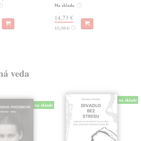
Na sklade
kľú
?
?
hist
14,73 €
Na 
15,50 €
?
23
24,
lná veda
na sklade
na sklade