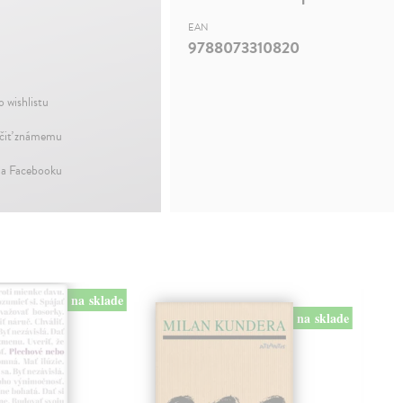
EAN
9788073310820
o wishlistu
iť známemu
na Facebooku
na sklade
na sklade