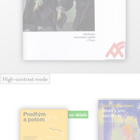
High-contrast mode
na sklade