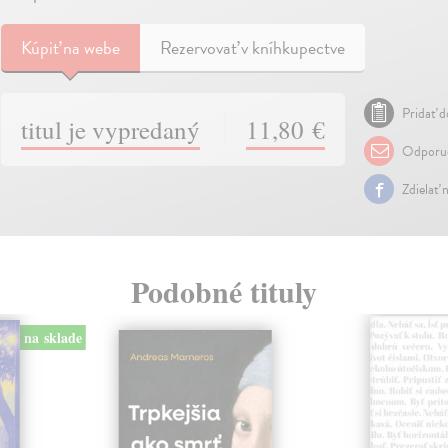
Kúpiť
na webe
Rezervovať v kníhkupectve
Pridať d
titul je vypredaný
11,80 €
Odporuč
Zdielať 
Podobné tituly
na sklade