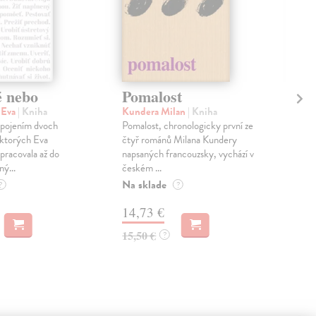
é nebo
Pomalost
Sl
pr
 Eva
| Kniha
Kundera Milan
| Kniha
sm
 spojením dvoch
Pomalost, chronologicky první ze
 ktorých Eva
čtyř románů Milana Kundery
Mik
pracovala až do
napsaných francouzsky, vychází v
Mon
ný...
českém ...
publ
Na sklade
kľú
?
?
hist
14,73 €
Na 
15,50 €
?
23
24,