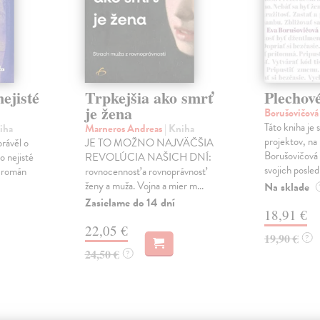
ejisté
Trpkejšia ako smrť
Plechov
je žena
Borušovičová
Táto kniha je
iha
Marneros Andreas
| Kniha
projektov, na
právěl o
JE TO MOŽNO NAJVÄČŠIA
Borušovičová 
o nejisté
REVOLÚCIA NAŠICH DNÍ:
svojich posled
ý román
rovnocennosť a rovnoprávnosť
ženy a muža. Vojna a mier m...
Na sklade
Zasielame do 14 dní
18,91 €
22,05 €
19,90 €
?
24,50 €
?