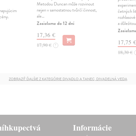
Metodou Duncan může rozvinout
experiment
nejen v samostatnou tvůrčí činnost,
mapujúcim
četných li
ale…
scény.
rozhlasové
Zasielame do 12 dní
a důležito
Zasielame
17,36 €
17,75 
17,90 €
?
18,30 €
ZOBRAZIŤ ĎALŠIE Z KATEGÓRIE DIVADLO A TANEC, DIVADELNÁ VEDA
íhkupectvá
Informácie