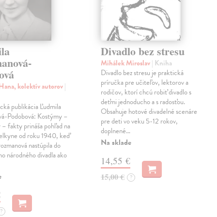
la
Divadlo bez stresu
anová-
Mihálek Miroslav
| Kniha
ová
Divadlo bez stresu je praktická
príručka pre učiteľov, lektorov a
Hana, kolektív autorov
|
rodičov, ktorí chcú robiť divadlo s
deťmi jednoducho a s radosťou.
cká publikácia Ľudmila
Obsahuje hotové divadelné scenáre
vá-Podobová: Kostýmy –
pre deti vo veku 5-12 rokov,
– fakty prináša pohľad na
doplnené…
elkyne od roku 1940, keď
Na sklade
rozmanová nastúpila do
ho národného divadla ako
14,55 €
e
15,00 €
?
€
?