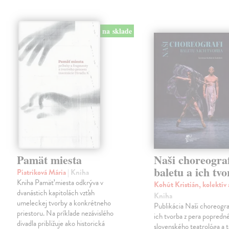
na sklade
Pamät miesta
Naši choreograf
baletu a ich tv
Piatriková Mária
| Kniha
Kniha Pamäť miesta odkrýva v
Kohút Kristián, kolektív
dvanástich kapitolách vzťah
Kniha
umeleckej tvorby a konkrétneho
Publikácia Naši choreograf
priestoru. Na príklade nezávislého
ich tvorba z pera popredn
divadla približuje ako historická
slovenského teatrológa a