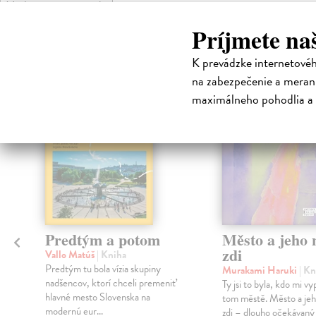
High-contrast mode
Čit
Príjmete na
K prevádzke internetové
na zabezpečenie a merani
na sklade
maximálneho pohodlia a 
Predtým a potom
Město a jeho n
zdi
Vallo Matúš
| Kniha
Predtým tu bola vízia skupiny
Murakami Haruki
| Kn
nadšencov, ktorí chceli premeniť
Ty jsi to byla, kdo mi vy
hlavné mesto Slovenska na
tom městě. Město a jeh
modernú eur...
zdi – dlouho očekávan