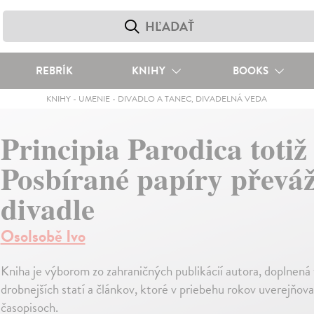
REBRÍK
KNIHY
BOOKS
KNIHY
-
UMENIE
-
DIVADLO A TANEC, DIVADELNÁ VEDA
Principia Parodica totiž
Posbírané papíry převá
divadle
Osolsobě Ivo
Kniha je výborom zo zahraničných publikácií autora, doplnená 
drobnejších statí a článkov, ktoré v priebehu rokov uverejňov
časopisoch.