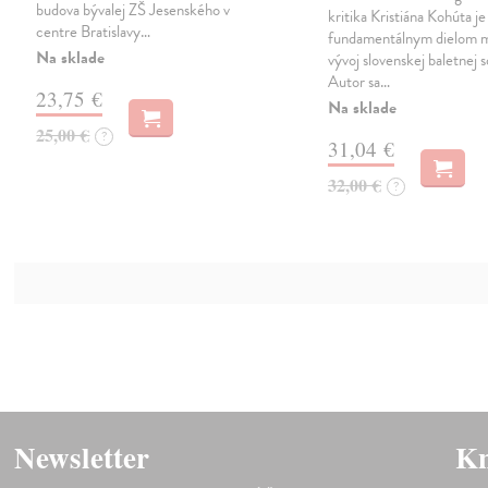
budova bývalej ZŠ Jesenského v
kritika Kristiána Kohúta je
centre Bratislavy…
fundamentálnym dielom 
Na sklade
vývoj slovenskej baletnej 
Autor sa…
23,75 €
Na sklade
25,00 €
?
31,04 €
32,00 €
?
Newsletter
Kn