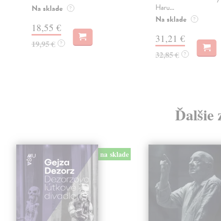
Haru...
Na sklade
?
Na sklade
?
18,55 €
31,21 €
19,95 €
?
32,85 €
?
Ďalšie 
na sklade