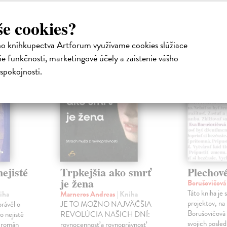
atelia s podobným vkusom si kúpili
še cookies?
ho kníhkupectva Artforum využívame cookies slúžiace
na sklade
e funkčnosti, marketingové účely a zaistenie vášho
spokojnosti.
ejisté
Trpkejšia ako smrť
Plechov
je žena
Borušovičová
Táto kniha je
iha
Marneros Andreas
| Kniha
projektov, na
právěl o
JE TO MOŽNO NAJVÄČŠIA
Borušovičová 
o nejisté
REVOLÚCIA NAŠICH DNÍ:
svojich posled
ý román
rovnocennosť a rovnoprávnosť