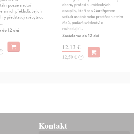
oboru, profesí a uměleckých
ální poezie a autoři
disciplín, kteří se s Gurdžijevem
terárních překladů. Jejich
setkali osobně nebo prostřednictvím
 hry představují svébytnou
žáků, podává svědectví o
u…
rozhodující…
 do 12 dní
Zasielame do 12 dní
€
12,13 €
?
12,50 €
?
Kontakt