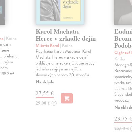
Karol Machata.
Ľudmi
Herec v zrkadle dejín
Brozm
ina
| Kniha
Podob
endární
Mišovic Karol
| Kniha
řízené
Publikácia Karola Mišovica "Karol
Cigánová 
MU přelomu
Machata. Herec v zrkadle dejín"
Kniha
 Jurajem
približuje umelecké aj životné osudy
Monografi
Janem
jedného z najvýznamnejších
Brozmano
1959 stál
slovenských hercov 20. storočia.
spomienky 
Na sklade
tvorbu um
Ľudmila B
27,55 €
Slovenské
vedúca…
29,00 €
?
Na sklad
23,75 
25,00 €