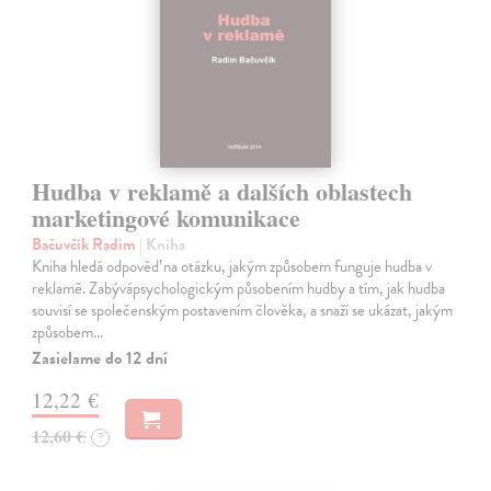
Hudba v reklamě a dalších oblastech
marketingové komunikace
Bačuvčík Radim
| Kniha
Kniha hledá odpověď na otázku, jakým způsobem funguje hudba v
reklamě. Zabývápsychologickým působením hudby a tím, jak hudba
souvisí se společenským postavením člověka, a snaží se ukázat, jakým
způsobem…
Zasielame do 12 dní
12,22 €
12,60 €
?