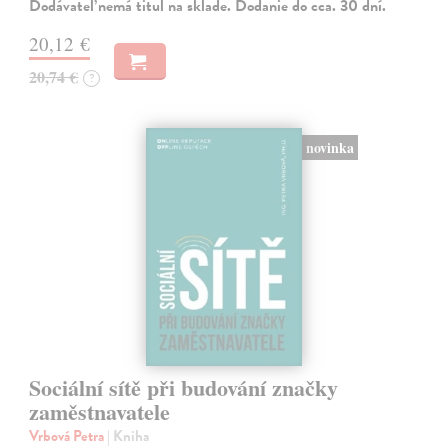
Dodávateľ nemá titul na sklade. Dodanie do cca. 30 dní.
20,12 €
20,74 €
?
novinka
Sociální sítě při budování značky
zaměstnavatele
Vrbová Petra
| Kniha