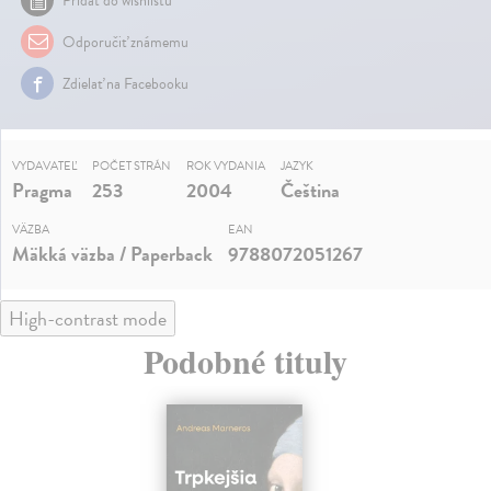
Pridať do wishlistu
Odporučiť známemu
Zdielať na Facebooku
VYDAVATEĽ
POČET STRÁN
ROK VYDANIA
JAZYK
Pragma
253
2004
Čeština
VÄZBA
EAN
Mäkká väzba / Paperback
9788072051267
High-contrast mode
Podobné tituly