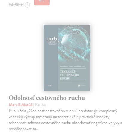
14,50 €
?
Odolnosť cestovného ruchu
Marciš Matúš
| Kniha
Publikácia „Odolnosť cestovného ruchu“ predstavuje komplexný
vedecký výstup zameraný na teoretické a praktické aspekty
schopnosti sektora cestovného ruchu absorbovať negatívne vplyvy a
prispôsobovať sa…