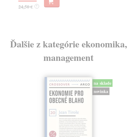
19
24,50 €
?
Ďalšie z kategórie ekonomika,
management
na sklade
novinka