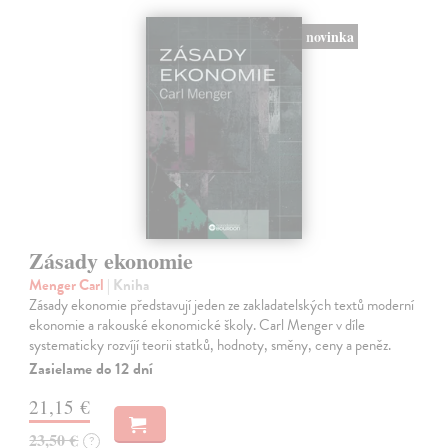
novinka
Zásady ekonomie
Menger Carl
| Kniha
Zásady ekonomie představují jeden ze zakladatelských textů moderní
ekonomie a rakouské ekonomické školy. Carl Menger v díle
systematicky rozvíjí teorii statků, hodnoty, směny, ceny a peněz.
Zasielame do 12 dní
21,15 €
23,50 €
?