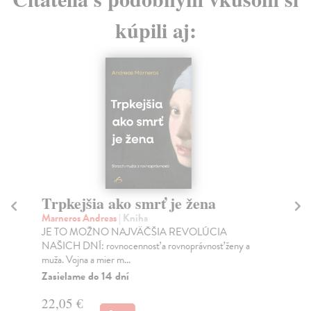
kúpili aj:
Trpkejšia ako smrť je žena
P
Marneros Andreas
| Kniha
Bor
JE TO MOŽNO NAJVÄČŠIA REVOLÚCIA
Tát
NAŠICH DNÍ: rovnocennosť a rovnoprávnosť ženy a
Bor
muža. Vojna a mier m...
Na
Zasielame do 14 dní
18
22,05 €