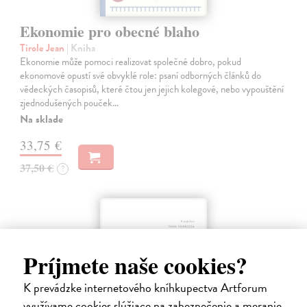
Ekonomie pro obecné blaho
Tirole Jean
| Kniha
Ekonomie může pomoci realizovat společné dobro, pokud
ekonomové opustí své obvyklé role: psaní odborných článků do
vědeckých časopisů, které čtou jen jejich kolegové, nebo vypouštění
zjednodušených pouček…
Na sklade
33,75 €
37,50 €
?
Príjmete naše cookies?
K prevádzke internetového kníhkupectva Artforum
využívame cookies slúžiace na zabezpečenie a meranie