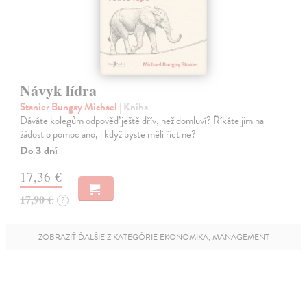
Návyk lídra
Stanier Bungay Michael
| Kniha
Dáváte kolegům odpověď ještě dřív, než domluví? Říkáte jim na
žádost o pomoc ano, i když byste měli říct ne?
Do 3 dní
17,36 €
17,90 €
?
ZOBRAZIŤ ĎALŠIE Z KATEGÓRIE EKONOMIKA, MANAGEMENT