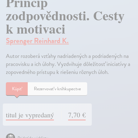
Princip
zodpovědnosti. Cesty
k motivaci
Sprenger Reinhard K.
Autor rozoberá vzťahy nadriadených a podriadených na
pracovisku a ich úlohy. Vyzdvihuje dôležitosť iniciatívy a
zopovedného prístupu k riešeniu rôznych úloh.
Kúpiť
Rezervovať v kníhkupectve
titul je vypredaný
7,70 €