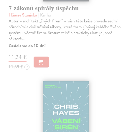
7 zákonů spirály úspěchu
Häuser Stanislav
| Kniha
Autor – architekt „živých firem“ – vás v této knize provede sedmi
přírodními a civilizačními zákony, které formují vývoj každého živého
systému, včetně firem. Srozumitelně a prakticky ukazuje, proč
některé…
Zasielame do 10 dní
11,34 €
11,69 €
?