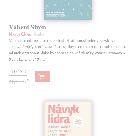
Vábení Sirén
Hayes Chris
| Kniha
Všichni to cítíme – tu roztržitost, ztrátu soustředění, návykové
sledování věcí, které vlastně ani sledovat nechceme, i neschopnost se
od nich odtrhnout. Jako bychom se do určité míry vzdávali svobody…
Zasielame do 12 dní
20,05 €
21,10 €
?