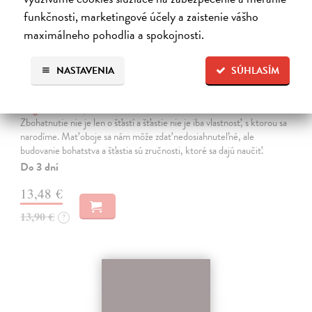
funkčnosti, marketingové účely a zaistenie vášho
maximálneho pohodlia a spokojnosti.
NASTAVENIA
SÚHLASÍM
Almanach Navala Ravikanta (slovenské
vydanie)
Jorgenson Eric
| Kniha
Zbohatnutie nie je len o šťastí a šťastie nie je iba vlastnosť, s ktorou sa
narodíme. Mať oboje sa nám môže zdať nedosiahnuteľné, ale
budovanie bohatstva a šťastia sú zručnosti, ktoré sa dajú naučiť.
Do 3 dní
13,48 €
13,90 €
?