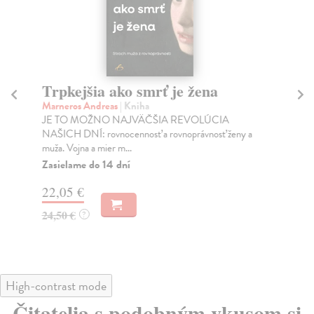
Trpkejšia ako smrť je žena
P
Marneros Andreas
| Kniha
Bor
JE TO MOŽNO NAJVÄČŠIA REVOLÚCIA
Tát
NAŠICH DNÍ: rovnocennosť a rovnoprávnosť ženy a
Bor
muža. Vojna a mier m...
Na
Zasielame do 14 dní
18
22,05 €
19
24,50 €
?
High-contrast mode
Čitatelia s podobným vkusom si