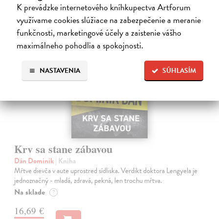
K prevádzke internetového kníhkupectva Artforum
využívame cookies slúžiace na zabezpečenie a meranie
na sklade
funkčnosti, marketingové účely a zaistenie vášho
maximálneho pohodlia a spokojnosti.
NASTAVENIA
SÚHLASÍM
Krv sa stane zábavou
Dán Dominik
| Kniha
Mŕtve dievča v aute uprostred sídliska. Verdikt doktora Lengyela je
jednoznačný - mladá, zdravá, pekná, len trochu mŕtva.
Na sklade
?
16,69 €