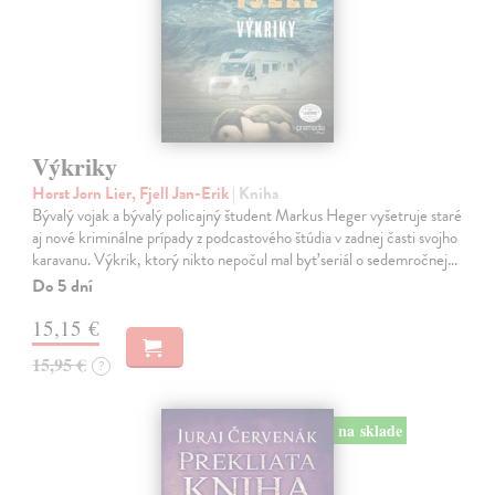
Výkriky
Horst Jorn Lier, Fjell Jan-Erik
| Kniha
Bývalý vojak a bývalý policajný študent Markus Heger vyšetruje staré
aj nové kriminálne prípady z podcastového štúdia v zadnej časti svojho
karavanu. Výkrik, ktorý nikto nepočul mal byť seriál o sedemročnej…
Do 5 dní
15,15 €
15,95 €
?
na sklade