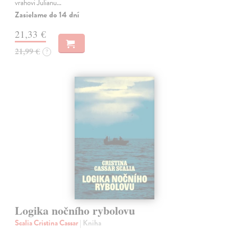
vrahovi Julianu…
Zasielame do 14 dní
21,33 €
21,99 €
?
Logika nočního rybolovu
Scalia Cristina Cassar
| Kniha