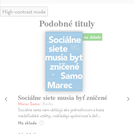
High-contrast mode
Podobné tituly
na sklade
Slovensko. Odkiaľ prichádzame.
P
Kým sme. Kam kráčame.
Bor
Tát
Mikloško František
| Kniha
Bor
Monograficky spracovaná publikácia prináša súbor esejí
o kľúčových problémoch historického utvárania...
Na
Na sklade
?