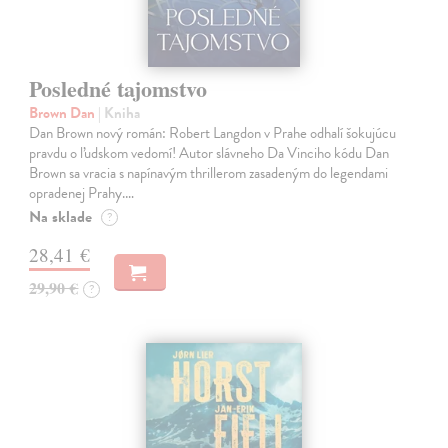
Posledné tajomstvo
Brown Dan
| Kniha
Dan Brown nový román: Robert Langdon v Prahe odhalí šokujúcu
pravdu o ľudskom vedomí! Autor slávneho Da Vinciho kódu Dan
Brown sa vracia s napínavým thrillerom zasadeným do legendami
opradenej Prahy.…
Na sklade
?
28,41 €
29,90 €
?