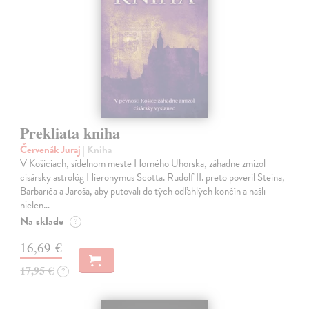
Prekliata kniha
Červenák Juraj
| Kniha
V Košiciach, sídelnom meste Horného Uhorska, záhadne zmizol
cisársky astrológ Hieronymus Scotta. Rudolf II. preto poveril Steina,
Barbariča a Jaroša, aby putovali do tých odľahlých končín a našli
nielen…
Na sklade
?
16,69 €
17,95 €
?