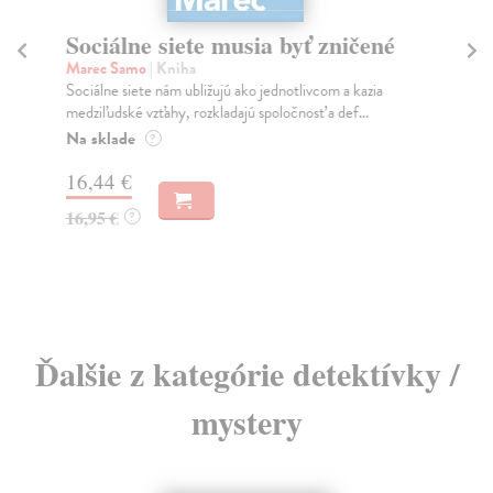
é
Slovensko. Odkiaľ prichádzame.
Kým sme. Kam kráčame.
Mikloško František
| Kniha
Monograficky spracovaná publikácia prináša súbor esejí
o kľúčových problémoch historického utvárania...
Na sklade
?
23,16 €
24,90 €
?
Ďalšie z kategórie detektívky /
mystery