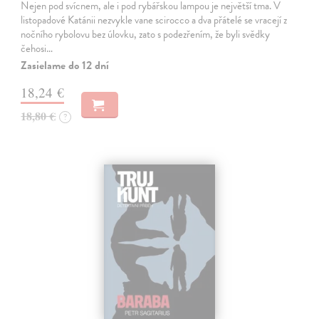
Nejen pod svícnem, ale i pod rybářskou lampou je největší tma. V
listopadové Katánii nezvykle vane scirocco a dva přátelé se vracejí z
nočního rybolovu bez úlovku, zato s podezřením, že byli svědky
čehosi…
Zasielame do 12 dní
18,24 €
18,80 €
?