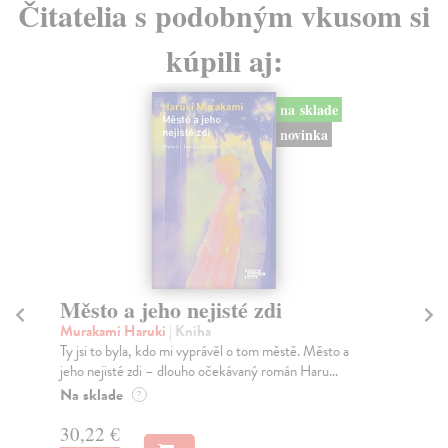
Čitatelia s podobným vkusom si
kúpili aj:
na sklade
novinka
Město a jeho nejisté zdi
So
Murakami Haruki
| Kniha
Ma
Ty jsi to byla, kdo mi vyprávěl o tom městě. Město a
Soc
jeho nejisté zdi – dlouho očekávaný román Haru...
med
Na sklade
Na
?
30,22 €
16