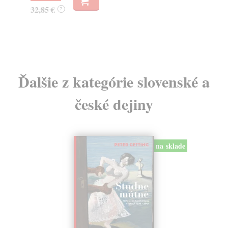
32,85 €
16
?
Ďalšie z kategórie slovenské a
české dejiny
na sklade