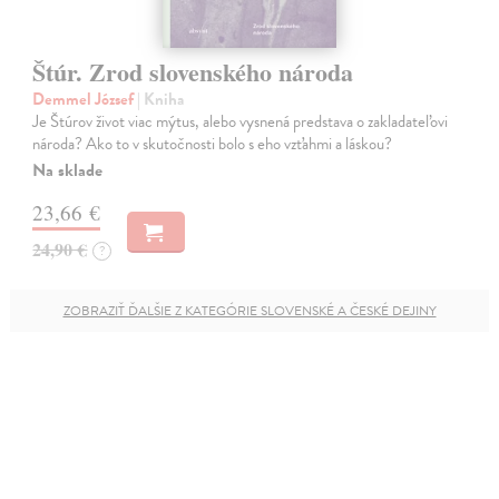
Štúr. Zrod slovenského národa
Demmel József
| Kniha
Je Štúrov život viac mýtus, alebo vysnená predstava o zakladateľovi
národa? Ako to v skutočnosti bolo s eho vzťahmi a láskou?
Na sklade
23,66 €
24,90 €
?
ZOBRAZIŤ ĎALŠIE Z KATEGÓRIE SLOVENSKÉ A ČESKÉ DEJINY