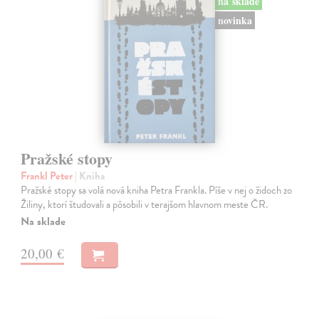
na sklade
novinka
Pražské stopy
Frankl Peter
| Kniha
Pražské stopy sa volá nová kniha Petra Frankla. Píše v nej o židoch zo
Žiliny, ktorí študovali a pôsobili v terajšom hlavnom meste ČR.
Na sklade
20,00 €