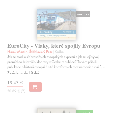
novinka
EuroCity - Vlaky, které spojily Evropu
Harák Martin, Šťáhlavský Petr
| Kniha
Jak se zrodila síť prestižních evropských expresů a jak se její vývoj
promítl do železniční dopravy v České republice? To vám přiblíží
publikace o historii evropské sítě komfortních mezinárodních vlaků,…
Zasielame do 10 dní
19,43 €
20,89 €
?