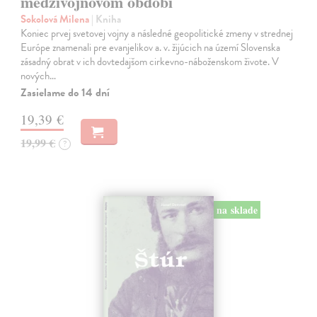
medzivojnovom období
Sokolová Milena
| Kniha
Koniec prvej svetovej vojny a následné geopolitické zmeny v strednej
Európe znamenali pre evanjelikov a. v. žijúcich na území Slovenska
zásadný obrat v ich dovtedajšom cirkevno-náboženskom živote. V
nových…
Zasielame do 14 dní
19,39 €
19,99 €
?
na sklade