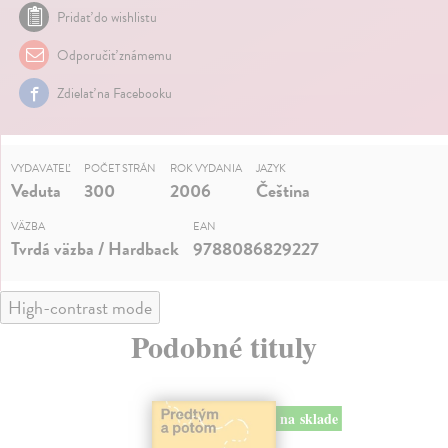
Pridať do wishlistu
Odporučiť známemu
Zdielať na Facebooku
VYDAVATEĽ
POČET STRÁN
ROK VYDANIA
JAZYK
Veduta
300
2006
Čeština
VÄZBA
EAN
Tvrdá väzba / Hardback
9788086829227
High-contrast mode
Podobné tituly
na sklade
novinka