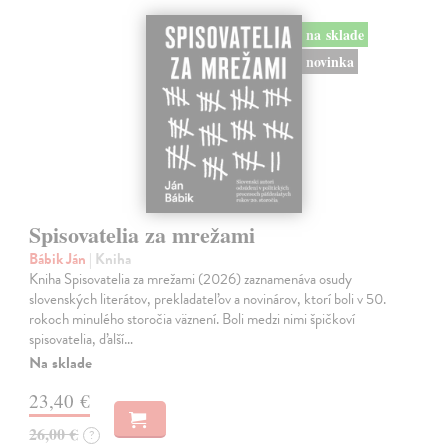
na sklade
novinka
Spisovatelia za mrežami
Bábik Ján
| Kniha
Kniha Spisovatelia za mrežami (2026) zaznamenáva osudy
slovenských literátov, prekladateľov a novinárov, ktorí boli v 50.
rokoch minulého storočia väznení. Boli medzi nimi špičkoví
spisovatelia, ďalší…
Na sklade
23,40 €
26,00 €
?