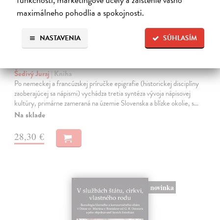
maximálneho pohodlia a spokojnosti.
NASTAVENIA
SÚHLASÍM
Historické nápisy a ich nosiče
Šedivý Juraj
| Kniha
Po nemeckej a francúzskej príručke epigrafie (historickej disciplíny
zaoberajúcej sa nápismi) vychádza tretia syntéza vývoja nápisovej
kultúry, primárne zameraná na územie Slovenska a blízke okolie, s…
Na sklade
28,30 €
novinka