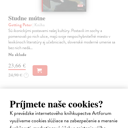
Studne mútne
Getting Peter
| Kniha
Sú ikonickými postavami našej kultúry. Postavili im sochy a
pomenovali po nich ulice, majú svoje nespochybniteľné miesto v
lexikónoch literatúry aj učebniciach, slovenské moderné umenie sa
bez nich nedá…
Na sklade
23,66 €
24,90 €
?
Príjmete naše cookies?
na sklade
K prevádzke internetového kníhkupectva Artforum
využívame cookies slúžiace na zabezpečenie a meranie
funkčnosti, marketingové účely a zaistenie vášho