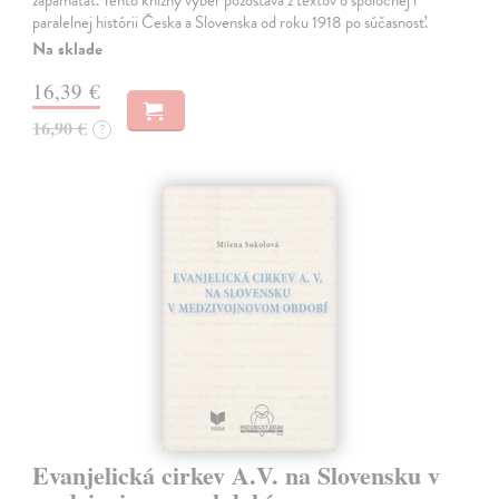
zapamätať. Tento knižný výber pozostáva z textov o spoločnej i
paralelnej histórii Česka a Slovenska od roku 1918 po súčasnosť.
Na sklade
16,39 €
16,90 €
?
Evanjelická cirkev A.V. na Slovensku v