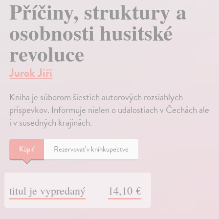
Příčiny, struktury a
osobnosti husitské
revoluce
Jurok Jiŕí
Kniha je súborom šiestich autorových rozsiahlych
príspevkov. Informuje nielen o udalostiach v Čechách ale
i v susedných krajinách.
Kúpiť
Rezervovať v kníhkupectve
titul je vypredaný
14,10 €