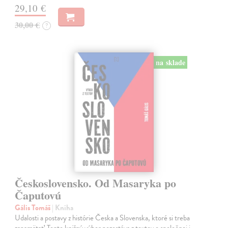
29,10 €
30,00 €
?
na sklade
Československo. Od Masaryka po
Čaputovú
Gális Tomáš
| Kniha
Udalosti a postavy z histórie Česka a Slovenska, ktoré si treba