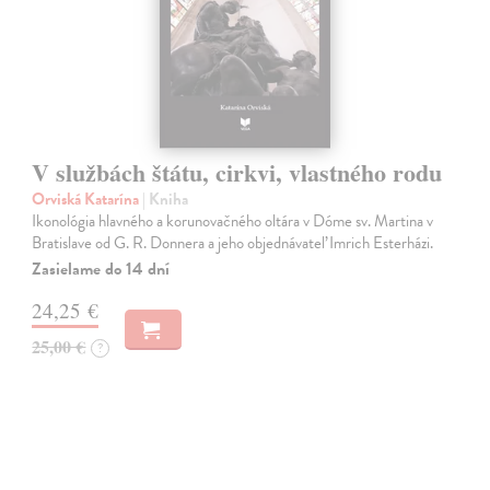
V službách štátu, cirkvi, vlastného rodu
Orviská Katarína
| Kniha
Ikonológia hlavného a korunovačného oltára v Dóme sv. Martina v
Bratislave od G. R. Donnera a jeho objednávateľ Imrich Esterházi.
Zasielame do 14 dní
24,25 €
25,00 €
?