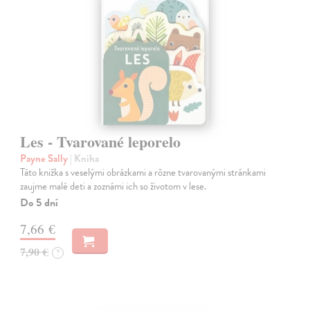
Les - Tvarované leporelo
Payne Sally
| Kniha
Táto knižka s veselými obrázkami a rôzne tvarovanými stránkami
zaujme malé deti a zoznámi ich so životom v lese.
Do 5 dní
7,66 €
7,90 €
?