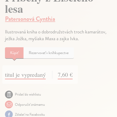
lesa
Patersonová Cynthia
Ilustrovaná kniha o dobrodružstvách troch kamarátov,
ježka Jožka, myšiaka Maxa a zajka Ivka.
Kúpiť
Rezervovať v kníhkupectve
titul je vypredaný
7,60 €
Pridať do wishlistu
Odporučiť známemu
Zdielať na Facebooku