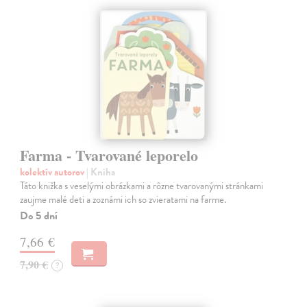
Farma - Tvarované leporelo
kolektív autorov
| Kniha
Táto knižka s veselými obrázkami a rôzne tvarovanými stránkami
zaujme malé deti a zoznámi ich so zvieratami na farme.
Do 5 dní
7,66 €
7,90 €
?