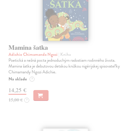
Mamina šatka
Adichie Chimamanda Ngozi
| Kniha
Poetická a nežná pocta jednoduchým radostiam rodinného života.
Mamina šatka je debutovou detskou knižkou nigérijskej spisovateľky
Chimamandy Ngozi Adichie.
Na sklade
?
14,25 €
15,00 €
?