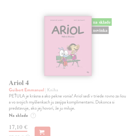
na sklade
novinka
Ariol 4
Guibert Emmanuel
| Kniha
PEŤULA je krásna a ako pekne vonia! Ariol sedí v triede rovno za ňou
a vo svojich myšlienkach ju zasýpa komplimentami. Dokonca si
predstavuje, ako jej hovorí, že ju miluje.
Na sklade
?
17,10 €