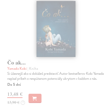
Čo ak...
Yamada Kobi
| Kniha
Si úžasnejší ako si dokážeš predstaviť. Autor bestsellerov Kobi Yamada
napísal príbeh o nespútanom potenciály ukrytom v každom z nás.
Do 5 dní
13,48 €
13,90 €
?