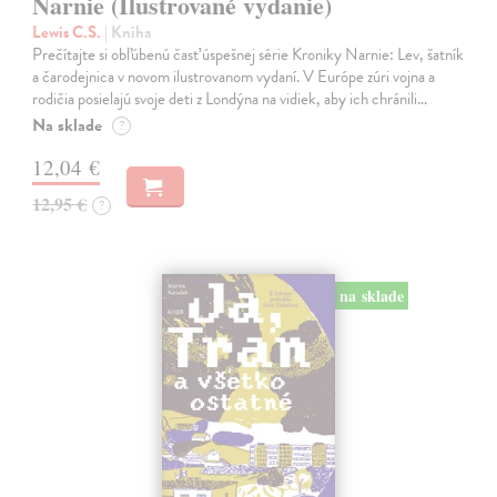
Narnie (Ilustrované vydanie)
Lewis C.S.
| Kniha
Prečítajte si obľúbenú časť úspešnej série Kroniky Narnie: Lev, šatník
a čarodejnica v novom ilustrovanom vydaní. V Európe zúri vojna a
rodičia posielajú svoje deti z Londýna na vidiek, aby ich chránili…
Na sklade
?
12,04 €
12,95 €
?
na sklade