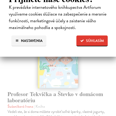
28,03 €
K prevádzke internetového kníhkupectva Artforum
28,90 €
využívame cookies slúžiace na zabezpečenie a meranie
?
funkčnosti, marketingové účely a zaistenie vášho
maximálneho pohodlia a spokojnosti.
NASTAVENIA
SÚHLASÍM
na sklade
Profesor Tekvička a Števko v domácom
laboratóriu
Šušaníková Ivana
| Kniha
Vedeli ste, že si doma môžete vyrobiť soľné šperky, vlastné jogurty,