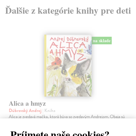
Ďalšie z kategórie knihy pre deti
na sklade
Alica a hmyz
Dúbravský Andrej
| Kniha
Alica je zvedavá mačka, ktorá býva so zvedavým Andrejom. Obaja sú
fascinovaní ríšou hmyzu.
Na sklade
Príjmete naše cookies?
?