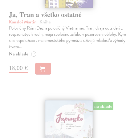
Ja, Tran a všetko ostatné
Kanaloš Martin
| Kniha
Polovičný Róm Dezi a polovičný Vietnamec Tran, dvaja outsideri z
rozpadnutých rodín, majú spoločnú záľubu v pozorovaní oblohy. Kým
si ich spolužiaci z malomestského gymnázia užívajú mladosť a výhody
života…
Na sklade
?
18,00 €
na sklade