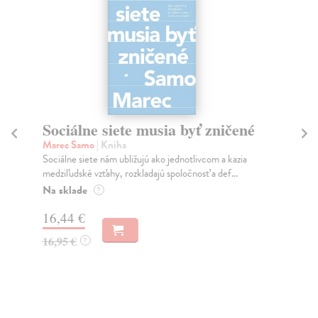
Sociálne siete musia byť zničené
S
K
Marec Samo
| Kniha
Sociálne siete nám ubližujú ako jednotlivcom a kazia
Mik
medziľudské vzťahy, rozkladajú spoločnosť a def...
Mon
o k
Na sklade
?
Na
16,44 €
23
16,95 €
?
24