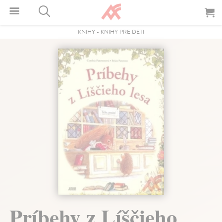
KNIHY
-
KNIHY PRE DETI
Príbehy z Líščieho