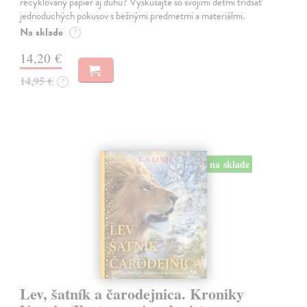
recyklovaný papier aj dúhu? Vyskúšajte so svojimi deťmi tridsať
jednoduchých pokusov s bežnými predmetmi a materiálmi.
Na sklade
?
14,20 €
14,95 €
?
na sklade
Lev, šatník a čarodejnica. Kroniky