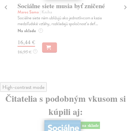
Sociálne siete musia byť zničené
S
K
Marec Samo
| Kniha
Sociálne siete nám ubližujú ako jednotlivcom a kazia
Mik
medziľudské vzťahy, rozkladajú spoločnosť a def...
Mon
o k
Na sklade
?
Na
16,44 €
23
16,95 €
?
24
High-contrast mode
Čitatelia s podobným vkusom si
kúpili aj:
na sklade