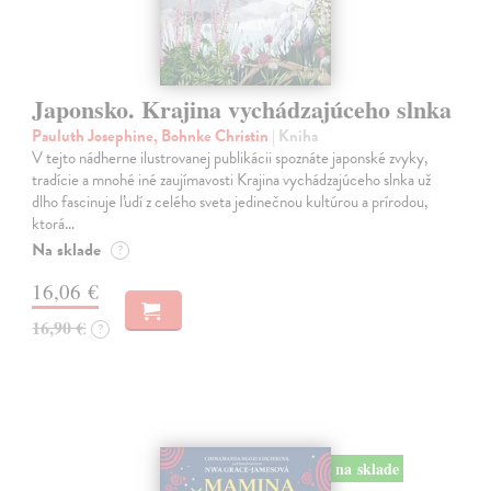
Japonsko. Krajina vychádzajúceho slnka
Pauluth Josephine, Bohnke Christin
| Kniha
V tejto nádherne ilustrovanej publikácii spoznáte japonské zvyky,
tradície a mnohé iné zaujímavosti Krajina vychádzajúceho slnka už
dlho fascinuje ľudí z celého sveta jedinečnou kultúrou a prírodou,
ktorá…
Na sklade
?
16,06 €
16,90 €
?
na sklade