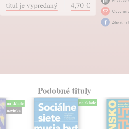
Pridať do w
titul je vypredaný
4,70 €
Odporuči
Zdielať na
Podobné tituly
na sklade
na sklade
novinka