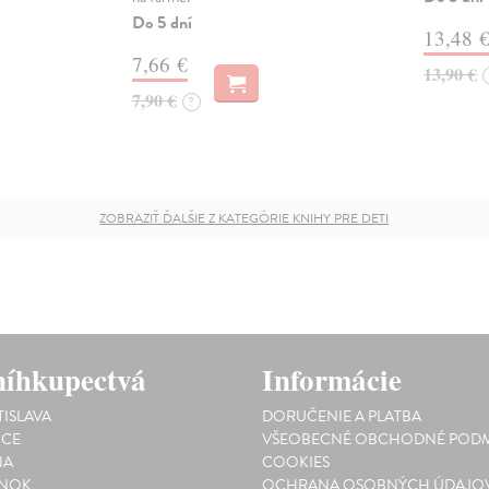
Do 5 dní
13,48 
7,66 €
13,90 €
7,90 €
?
ZOBRAZIŤ ĎALŠIE Z KATEGÓRIE KNIHY PRE DETI
íhkupectvá
Informácie
TISLAVA
DORUČENIE A PLATBA
ICE
VŠEOBECNÉ OBCHODNÉ PODM
NA
COOKIES
INOK
OCHRANA OSOBNÝCH ÚDAJO