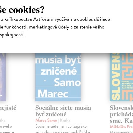
še cookies?
atelia s podobným vkusom si kúpili
ho kníhkupectva Artforum využívame cookies slúžiace
e funkčnosti, marketingové účely a zaistenie vášho
na sklade
spokojnosti.
na sklade
novinka
ejisté
Sociálne siete musia
Slovens
byť zničené
prichád
sme. Ka
iha
Marec Samo
| Kniha
právěl o
Sociálne siete nám ubližujú ako
Mikloško Fra
o nejisté
jednotlivcom a kazia medziľudské
Monograficky