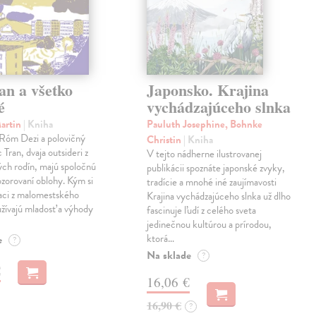
an a všetko
Japonsko. Krajina
é
vychádzajúceho slnka
Martin
| Kniha
Pauluth Josephine, Bohnke
 Róm Dezi a polovičný
Christin
| Kniha
Tran, dvaja outsideri z
V tejto nádherne ilustrovanej
ch rodín, majú spoločnú
publikácii spoznáte japonské zvyky,
ozorovaní oblohy. Kým si
tradície a mnohé iné zaujímavosti
iaci z malomestského
Krajina vychádzajúceho slnka už dlho
žívajú mladosť a výhody
fascinuje ľudí z celého sveta
jedinečnou kultúrou a prírodou,
ktorá…
e
?
Na sklade
?
€
16,06 €
16,90 €
?