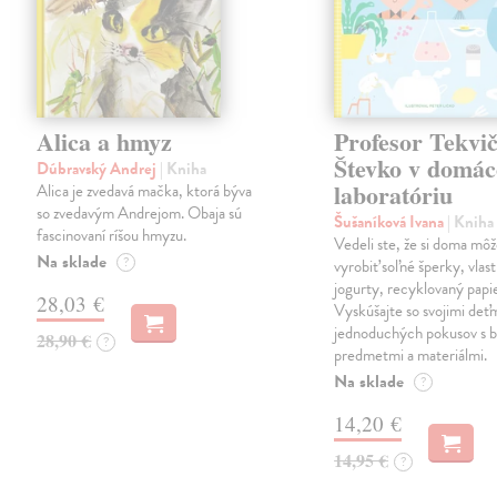
Alica a hmyz
Profesor Tekvi
Števko v domá
Dúbravský Andrej
| Kniha
laboratóriu
Alica je zvedavá mačka, ktorá býva
so zvedavým Andrejom. Obaja sú
Šušaníková Ivana
| Kniha
fascinovaní ríšou hmyzu.
Vedeli ste, že si doma mô
Na sklade
?
vyrobiť soľné šperky, vlas
jogurty, recyklovaný papi
28,03 €
Vyskúšajte so svojimi deťm
jednoduchých pokusov s 
28,90 €
?
predmetmi a materiálmi.
Na sklade
?
14,20 €
14,95 €
?