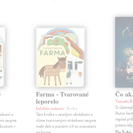
é
Farma - Tvarované
Čo ak.
leporelo
Yamada K
Si úžasnejš
kolektív autorov
| Kniha
Autor best
ázkami a
Táto knižka s veselými obrázkami a
napísal pr
ami zaujme
rôzne tvarovanými stránkami zaujme
potenciály
 životom v
malé deti a zoznámi ich so zvieratami
Do 5 dní
na farme.