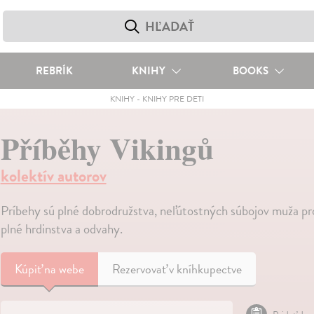
REBRÍK
KNIHY
BOOKS
KNIHY
-
KNIHY PRE DETI
Příběhy Vikingů
kolektív autorov
Príbehy sú plné dobrodružstva, neľútostných súbojov muža prot
plné hrdinstva a odvahy.
Kúpiť
na webe
Rezervovať v kníhkupectve