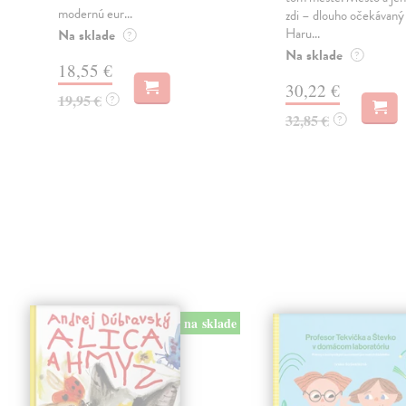
modernú eur...
zdi – dlouho očekávan
Haru...
Na sklade
?
Na sklade
?
18,55 €
30,22 €
19,95 €
?
32,85 €
?
na sklade