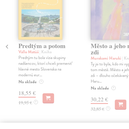
Predtým a potom
Město a jeho n
zdi
Vallo Matúš
| Kniha
Predtým tu bola vízia skupiny
Murakami Haruki
| Kn
nadšencov, ktorí chceli premeniť
Ty jsi to byla, kdo mi vy
hlavné mesto Slovenska na
tom městě. Město a jeh
modernú eur...
zdi – dlouho očekávan
Haru...
Na sklade
?
Na sklade
?
18,55 €
30,22 €
19,95 €
?
32,85 €
?