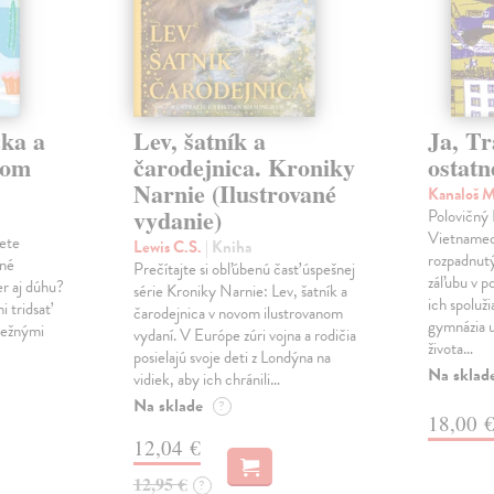
čka a
Lev, šatník a
Ja, Tr
com
čarodejnica. Kroniky
ostatn
Narnie (Ilustrované
Kanaloš 
vydanie)
Polovičný
Vietnamec 
žete
Lewis C.S.
| Kniha
rozpadnutý
tné
Prečítajte si obľúbenú časť úspešnej
záľubu v p
er aj dúhu?
série Kroniky Narnie: Lev, šatník a
ich spoluž
i tridsať
čarodejnica v novom ilustrovanom
gymnázia u
bežnými
vydaní. V Európe zúri vojna a rodičia
života…
posielajú svoje deti z Londýna na
Na sklad
vidiek, aby ich chránili…
Na sklade
?
18,00 
12,04 €
12,95 €
?