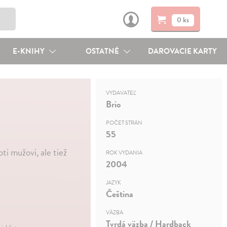
0 ks
E-KNIHY
OSTATNÉ
DAROVACIE KARTY
VYDAVATEĽ
Brio
POČET STRÁN
55
i mužovi, ale tiež
ROK VYDANIA
2004
JAZYK
Čeština
VÄZBA
Tvrdá väzba / Hardback