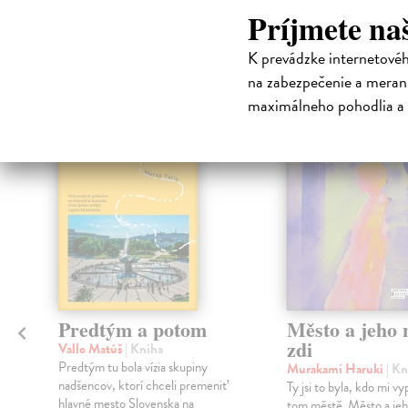
Príjmete na
High-contrast mode
Čit
K prevádzke internetové
na zabezpečenie a merani
maximálneho pohodlia a 
na sklade
Predtým a potom
Město a jeho n
zdi
Vallo Matúš
| Kniha
Predtým tu bola vízia skupiny
Murakami Haruki
| Kn
nadšencov, ktorí chceli premeniť
Ty jsi to byla, kdo mi vy
hlavné mesto Slovenska na
tom městě. Město a jeh