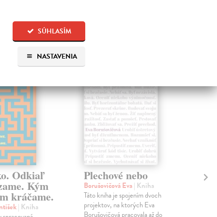
 aj:
SÚHLASÍM
na sklade
na sklade
NASTAVENIA
ko. Odkiaľ
Plechové nebo
Po
zame. Kým
Borušovičová Eva
| Kniha
Kun
m kráčame.
Táto kniha je spojením dvoch
Poma
projektov, na ktorých Eva
čty
ntišek
| Kniha
Borušovičová pracovala až do
naps
 spracovaná