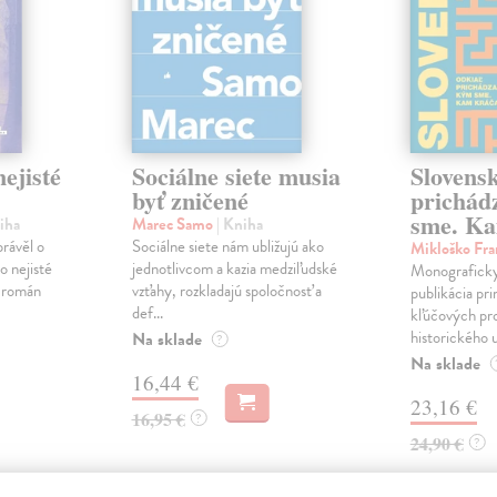
ejisté
Sociálne siete musia
Slovens
byť zničené
prichád
sme. Ka
iha
Marec Samo
| Kniha
právěl o
Sociálne siete nám ubližujú ako
Mikloško Fra
o nejisté
jednotlivcom a kazia medziľudské
Monograficky
ý román
vzťahy, rozkladajú spoločnosť a
publikácia pri
def...
kľúčových pr
historického u
Na sklade
?
Na sklade
16,44 €
23,16 €
16,95 €
?
24,90 €
?