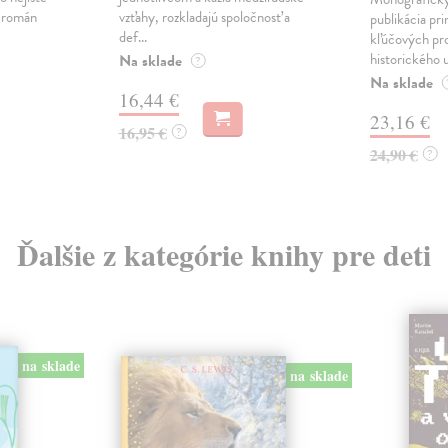
ý román
vzťahy, rozkladajú spoločnosť a
publikácia pri
def...
kľúčových pr
historického u
Na sklade
?
Na sklade
16,44 €
23,16 €
16,95 €
?
24,90 €
?
Ďalšie z kategórie knihy pre deti
na sklade
na sklade