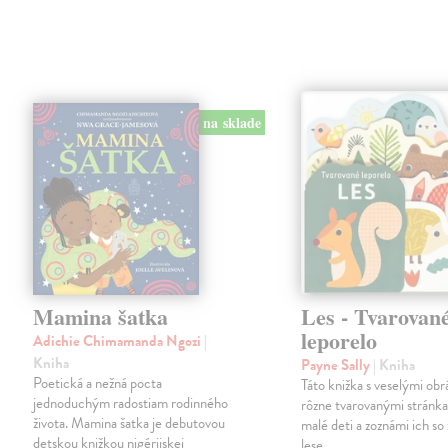
na sklade
Mamina šatka
Les - Tvarovan
leporelo
Adichie Chimamanda Ngozi
|
Kniha
Payne Sally
| Kniha
Poetická a nežná pocta
Táto knižka s veselými obr
jednoduchým radostiam rodinného
rôzne tvarovanými stránk
života. Mamina šatka je debutovou
malé deti a zoznámi ich so
detskou knižkou nigérijskej
lese.