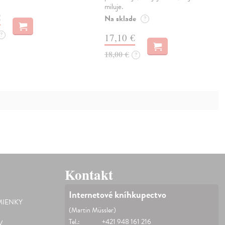
miluje.
€
Na sklade
?
?
17,10 €
18,00 €
?
Kontakt
Internetové kníhkupectvo
IENKY
(Martin Müssler)
Tel.:
+421 948 161 216
V