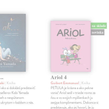
na sklade
novinka
..
Ariol 4
obi
| Kniha
Guibert Emmanuel
| Kniha
í ako si dokážeš predstaviť.
PEŤULA je krásna a ako pekne
sellerov Kobi Yamada
vonia! Ariol sedí v triede rovno za
íbeh o nespútanom
ňou a vo svojich myšlienkach ju
 ukrytom v každom z nás.
zasýpa komplimentami. Dokonca si
predstavuje, ako jej hovorí, že ju