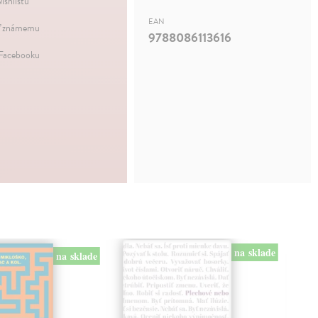
ishlistu
EAN
ť známemu
9788086113616
 Facebooku
na sklade
na sklade