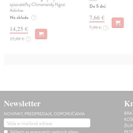
spisovateľky Chimamandy Ngozi
Do 5 dní
Adichie.
7,66 €
Na sklade
?
7,90 €
14,25 €
?
15,00 €
?
Newsletter
Kn
BRA
NOVINKY, PREDPREDAJE, ODPORÚČANIA
KOŠ
ŽILI
Súhlasím so
spracovaním osobných údajov
PEZ