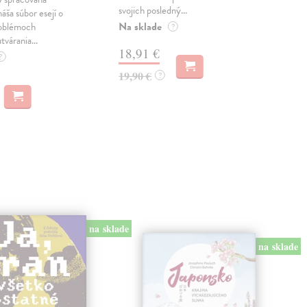
svojich posledný...
česk
náša súbor esejí o
Na sklade
Na 
oblémoch
?
tvárania...
18,91 €
14
?
19,90 €
15,
?
na sklade
na sklade