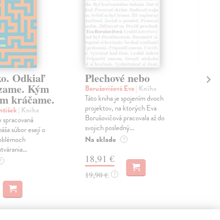
ko. Odkiaľ
Plechové nebo
Po
zame. Kým
Borušovičová Eva
| Kniha
Kun
m kráčame.
Táto kniha je spojením dvoch
Poma
projektov, na ktorých Eva
čty
ntišek
| Kniha
Borušovičová pracovala až do
naps
 spracovaná
svojich posledný...
česk
náša súbor esejí o
Na sklade
Na 
oblémoch
?
tvárania...
18,91 €
14
?
19,90 €
15,
?