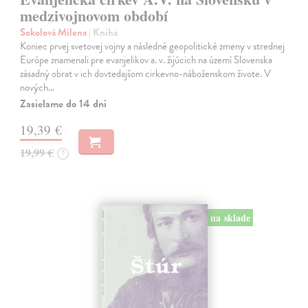
medzivojnovom období
Sokolová Milena
| Kniha
Koniec prvej svetovej vojny a následné geopolitické zmeny v strednej
Európe znamenali pre evanjelikov a. v. žijúcich na území Slovenska
zásadný obrat v ich dovtedajšom cirkevno-náboženskom živote. V
nových…
Zasielame do 14 dní
19,39 €
19,99 €
?
na sklade