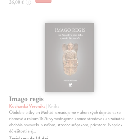
26,00 €
?
Imago regis
Kucharská Veronika
| Kniha
Obdobie bitky pri Moháči označujeme v uhorských dejinách ako
zlomové a rokom 1526 vymedzujeme koniec stredoveku a začiatok
obdobia novoveku v našom, stredoeurópskom, priestore. Napriek
dôležitosti a aj…
Zasielame do 14 dní