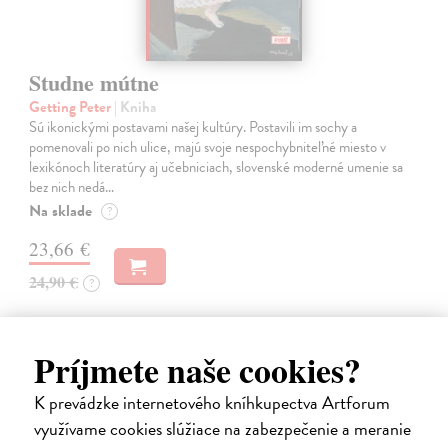
Studne mútne
Getting Peter
| Kniha
Sú ikonickými postavami našej kultúry. Postavili im sochy a
pomenovali po nich ulice, majú svoje nespochybniteľné miesto v
lexikónoch literatúry aj učebniciach, slovenské moderné umenie sa
bez nich nedá…
Na sklade
?
23,66 €
24,90 €
?
Príjmete naše cookies?
na sklade
K prevádzke internetového kníhkupectva Artforum
využívame cookies slúžiace na zabezpečenie a meranie