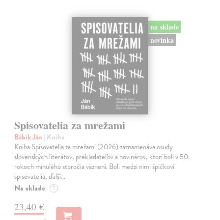
na sklade
novinka
Spisovatelia za mrežami
Bábik Ján
| Kniha
Kniha Spisovatelia za mrežami (2026) zaznamenáva osudy
slovenských literátov, prekladateľov a novinárov, ktorí boli v 50.
rokoch minulého storočia väznení. Boli medzi nimi špičkoví
spisovatelia, ďalší…
Na sklade
?
23,40 €