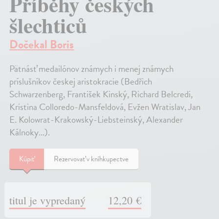
Příběhy českých
šlechticů
Dočekal Boris
Pätnásť medailónov známych i menej známych
príslušníkov českej aristokracie (Bedřich
Schwarzenberg, František Kinský, Richard Belcredi,
Kristina Colloredo-Mansfeldová, Evžen Wratislav, Jan
E. Kolowrat-Krakowský-Liebsteinský, Alexander
Kálnoky...).
Kúpiť
Rezervovať v kníhkupectve
titul je vypredaný
12,20 €