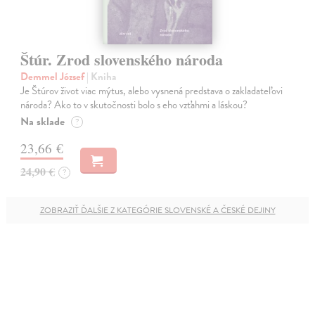
Štúr. Zrod slovenského národa
Demmel József
| Kniha
Je Štúrov život viac mýtus, alebo vysnená predstava o zakladateľovi
národa? Ako to v skutočnosti bolo s eho vzťahmi a láskou?
Na sklade
?
23,66 €
24,90 €
?
ZOBRAZIŤ ĎALŠIE Z KATEGÓRIE SLOVENSKÉ A ČESKÉ DEJINY