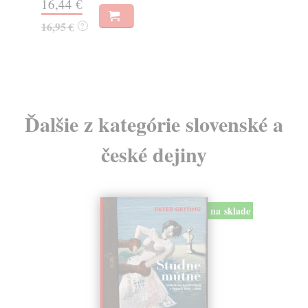
16,44 €
23
16,95 €
?
24
Ďalšie z kategórie slovenské a
české dejiny
na sklade