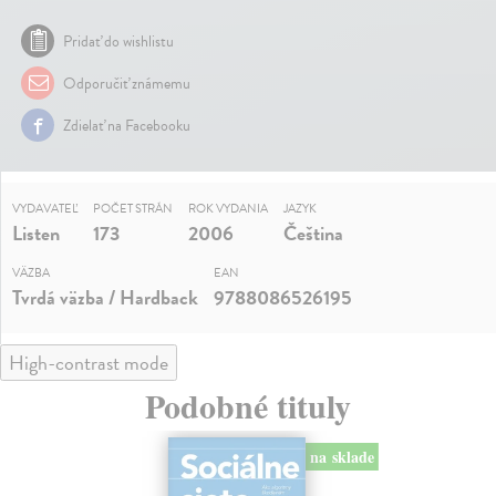
Pridať do wishlistu
Odporučiť známemu
Zdielať na Facebooku
VYDAVATEĽ
POČET STRÁN
ROK VYDANIA
JAZYK
Listen
173
2006
Čeština
VÄZBA
EAN
Tvrdá väzba / Hardback
9788086526195
High-contrast mode
Podobné tituly
na sklade