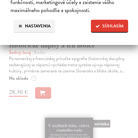
funkčnosti, marketingové účely a zaistenie vášho
maximálneho pohodlia a spokojnosti.
NASTAVENIA
SÚHLASÍM
Historické nápisy a ich nosiče
Šedivý Juraj
| Kniha
Po nemeckej a francúzskej príručke epigrafie (historickej disciplíny
zaoberajúcej sa nápismi) vychádza tretia syntéza vývoja nápisovej
kultúry, primárne zameraná na územie Slovenska a blízke okolie, s…
Na sklade
?
28,30 €
novinka