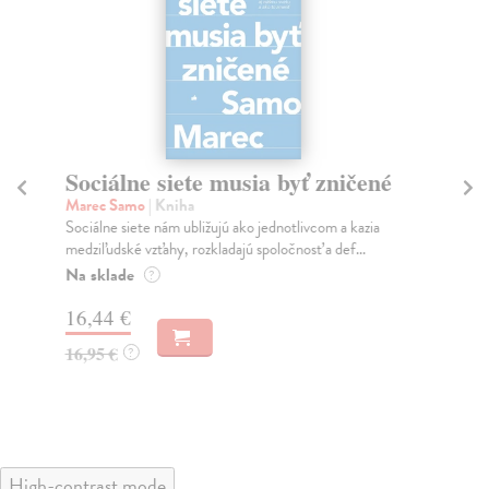
Sociálne siete musia byť zničené
S
K
Marec Samo
| Kniha
Sociálne siete nám ubližujú ako jednotlivcom a kazia
Mik
medziľudské vzťahy, rozkladajú spoločnosť a def...
Mon
o k
Na sklade
?
Na
16,44 €
23
16,95 €
?
24
High-contrast mode