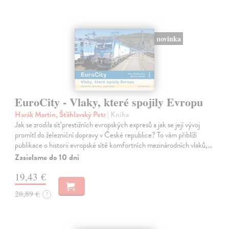
novinka
EuroCity - Vlaky, které spojily Evropu
Harák Martin, Šťáhlavský Petr
| Kniha
Jak se zrodila síť prestižních evropských expresů a jak se její vývoj
promítl do železniční dopravy v České republice? To vám přiblíží
publikace o historii evropské sítě komfortních mezinárodních vlaků,…
Zasielame do 10 dní
19,43 €
20,89 €
?