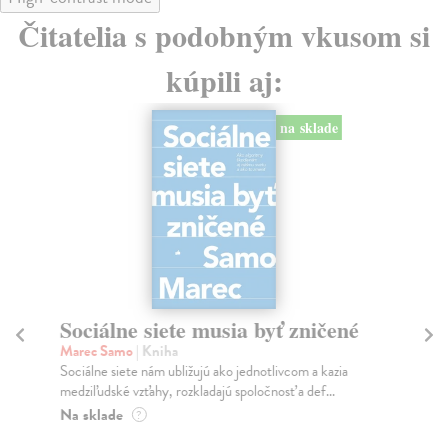
Čitatelia s podobným vkusom si
kúpili aj:
na sklade
Sociálne siete musia byť zničené
S
K
Marec Samo
| Kniha
Sociálne siete nám ubližujú ako jednotlivcom a kazia
Mik
medziľudské vzťahy, rozkladajú spoločnosť a def...
Mon
o k
Na sklade
?
Na