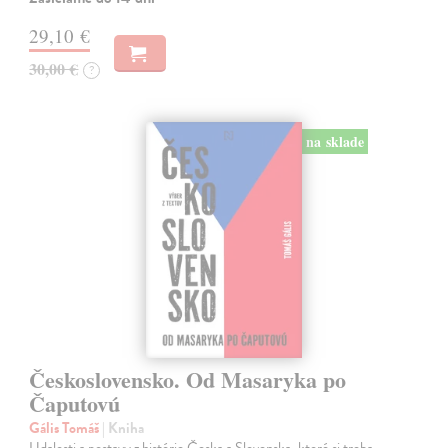
29,10 €
30,00 €
?
na sklade
Československo. Od Masaryka po
Čaputovú
Gális Tomáš
| Kniha