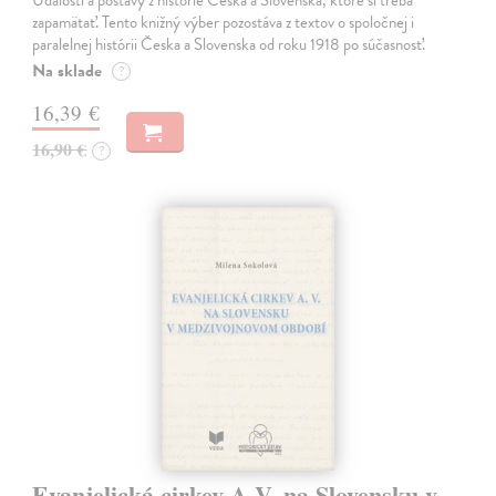
Udalosti a postavy z histórie Česka a Slovenska, ktoré si treba
zapamätať. Tento knižný výber pozostáva z textov o spoločnej i
paralelnej histórii Česka a Slovenska od roku 1918 po súčasnosť.
Na sklade
?
16,39 €
16,90 €
?
Evanjelická cirkev A.V. na Slovensku v