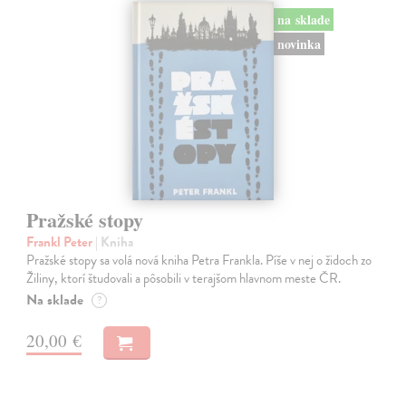
na sklade
novinka
Pražské stopy
Frankl Peter
| Kniha
Pražské stopy sa volá nová kniha Petra Frankla. Píše v nej o židoch zo
Žiliny, ktorí študovali a pôsobili v terajšom hlavnom meste ČR.
Na sklade
?
20,00 €