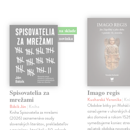
na sklade
novinka
Spisovatelia za
Imago regis
mrežami
Kucharská Veronika
| Kn
Obdobie bitky pri Moháči
Bábik Ján
| Kniha
označujeme v uhorských d
Kniha Spisovatelia za mrežami
ako zlomové a rokom 152
(2026) zaznamenáva osudy
vymedzujeme koniec stre
slovenských literátov, prekladateľov
začiatok obdobia novovek
a novinárov, ktorí boli v 50. rokoch