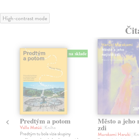
High-contrast mode
Čit
na sklade
Predtým a potom
Město a jeho n
zdi
Vallo Matúš
| Kniha
Predtým tu bola vízia skupiny
Murakami Haruki
| Kn