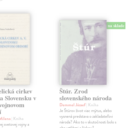
na sklade
lická cirkev
Štúr. Zrod
a Slovensku v
slovenského národa
vojnovom
Demmel József
| Kniha
í
Je Štúrov život viac mýtus, alebo
vysnená predstava o zakladateľovi
 Milena
| Kniha
národa? Ako to v skutočnosti bolo s
ej svetovej vojny a
eho vzťahmi a láskou?