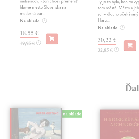
nadšencov, ktorí chceli premeniť
Ty jsi to byla, kdo mi vy
hlavné mesto Slovenska na
tom městě. Město a jeh
modernú eur...
zdi – dlouho očekávan
Haru...
Na sklade
?
Na sklade
?
18,55 €
30,22 €
19,95 €
?
32,85 €
?
Ďal
na sklade