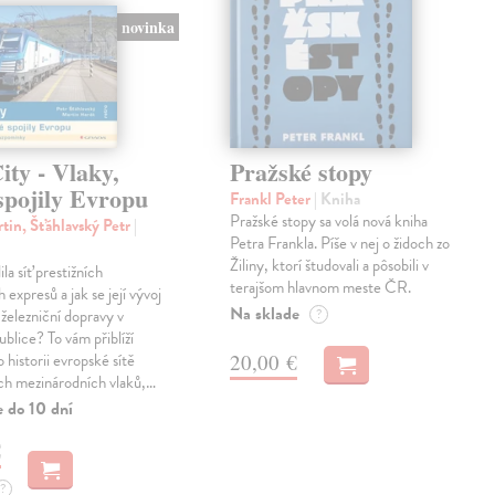
novinka
ty - Vlaky,
Pražské stopy
spojily Evropu
Frankl Peter
| Kniha
Pražské stopy sa volá nová kniha
tin, Šťáhlavský Petr
|
Petra Frankla. Píše v nej o židoch zo
Žiliny, ktorí študovali a pôsobili v
ila síť prestižních
terajšom hlavnom meste ČR.
expresů a jak se její vývoj
Na sklade
 železniční dopravy v
?
blice? To vám přiblíží
20,00 €
 historii evropské sítě
ch mezinárodních vlaků,…
e do 10 dní
€
?