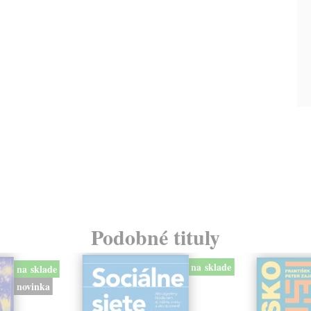
Podobné tituly
na sklade
na sklade
novinka