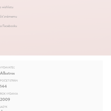
o wishlistu
iť známemu
na Facebooku
VYDAVATEĽ
Albatros
POČET STRÁN
144
ROK VYDANIA
2009
JAZYK