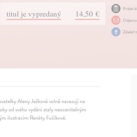
Pridať d
titul je vypredaný
14,50 €
Odporuč
Zdielať 
ovatelky Aleny Ježkové volně navazují na
roky od svého vydání staly neocenitelným
vým ilustracím Renáty Fučíkové.