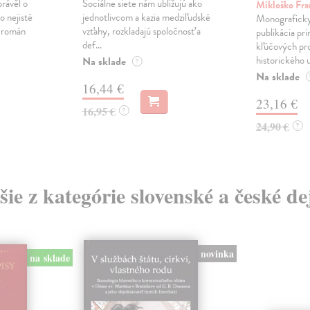
právěl o
Sociálne siete nám ubližujú ako
Mikloško Fra
o nejisté
jednotlivcom a kazia medziľudské
Monograficky
ý román
vzťahy, rozkladajú spoločnosť a
publikácia pri
def...
kľúčových pr
historického u
Na sklade
?
Na sklade
16,44 €
23,16 €
16,95 €
?
24,90 €
?
šie z kategórie slovenské a české de
novinka
na sklade