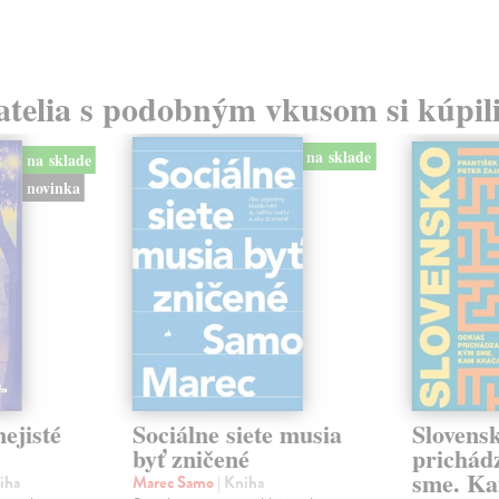
atelia s podobným vkusom si kúpili
na sklade
na sklade
novinka
ejisté
Sociálne siete musia
Slovens
byť zničené
prichád
sme. Ka
iha
Marec Samo
| Kniha