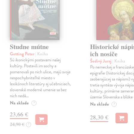
Studne mútne
Historické nápi
ich nosiče
Getting Peter
| Kniha
Sú ikonickými postavami našej
Šedivý Juraj
| Kniha
kultúry. Postavili im sochy a
Po nemeckej a francúzske
pomenovali po nich ulice, majú svoje
epigrafie (historickej disci
nespochybniteľné miesto v
zaoberajúcej sa nápismi) 
lexikónoch literatúry aj učebniciach,
tretia syntéza vývoja nápis
slovenské moderné umenie sa bez
kultúry, primárne zamera
nich nedá…
územie Slovenska a blízke 
Na sklade
?
Na sklade
?
23,66 €
28,30 €
24,90 €
?