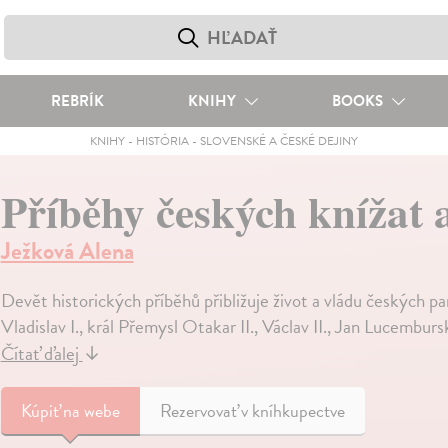
REBRÍK
KNIHY
BOOKS
KNIHY
-
HISTÓRIA
-
SLOVENSKÉ A ČESKÉ DEJINY
Příběhy českých knížat 
Ježková Alena
Devět historických příběhů přibližuje život a vládu českých pa
Vladislav I., král Přemysl Otakar II., Václav II., Jan Lucembursk
Čítať ďalej
↓
Kúpiť
na webe
Rezervovať v kníhkupectve