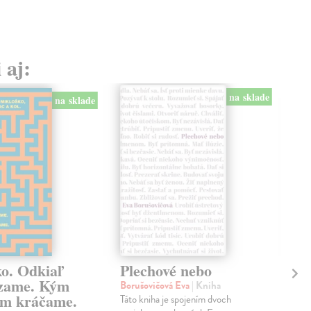
 aj:
na sklade
na sklade
ko. Odkiaľ
Plechové nebo
Po
zame. Kým
Borušovičová Eva
| Kniha
Kun
m kráčame.
Táto kniha je spojením dvoch
Poma