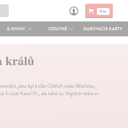
0 ks
E-KNIHY
OSTATNÉ
DAROVACIE KARTY
a králů
novníků, jako byl kníže Oldřich nebo Břetislav,
ý či císař Karel IV., ale také sv. Vojtěch nebo sv.