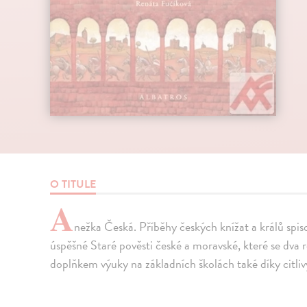
O TITULE
A
nežka Česká. Příběhy českých knížat a králů spis
úspěšné Staré pověsti české a moravské, které se dva 
doplňkem výuky na základních školách také díky citli