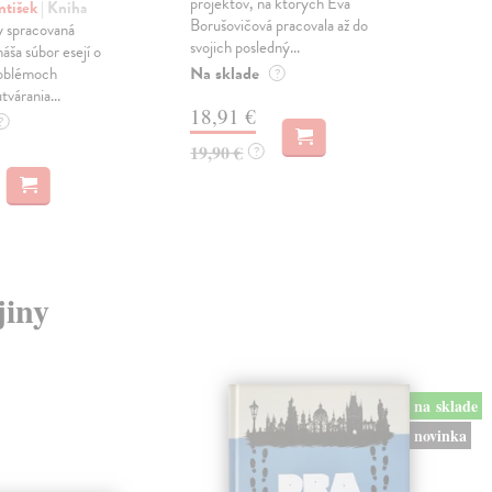
projektov, na ktorých Eva
čty
ntišek
| Kniha
Borušovičová pracovala až do
naps
 spracovaná
svojich posledný...
česk
náša súbor esejí o
Na sklade
Na 
oblémoch
?
tvárania...
18,91 €
14
?
19,90 €
15,
?
jiny
na sklade
novinka