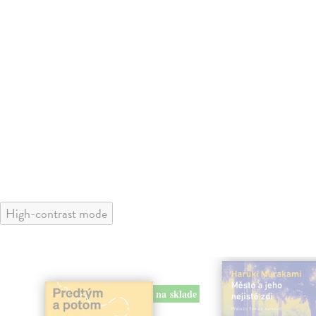
High-contrast mode
na sklade