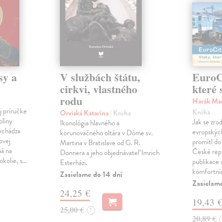
sy a
V službách štátu,
EuroCi
cirkvi, vlastného
které 
rodu
Harák Mar
j príručke
Kniha
Orviská Katarína
| Kniha
plíny
Jak se zrod
Ikonológia hlavného a
vychádza
evropských 
korunovačného oltára v Dóme sv.
ovej
promítl do
Martina v Bratislave od G. R.
ná na
České repu
Donnera a jeho objednávateľ Imrich
okolie, s…
publikace o
Esterházi.
komfortní
Zasielame do 14 dní
Zasielam
24,25 €
19,43 
25,00 €
?
20,89 €