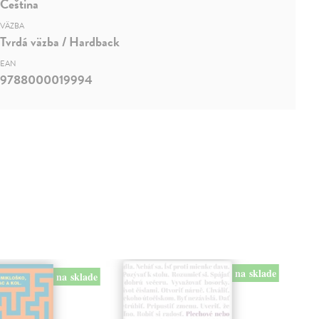
Čeština
VÄZBA
Tvrdá väzba / Hardback
EAN
9788000019994
na sklade
na sklade