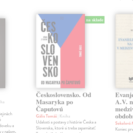
na sklade
Československo. Od
Evanje
Masaryka po
A.V. n
iha
Čaputovú
medzi
ejinách
obdob
Gális Tomáš
| Kniha
6
Udalosti a postavy z histórie Česka a
Sokolová
doveku a
Slovenska, ktoré si treba zapamätať.
Koniec prv
u v našom,