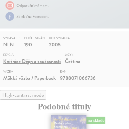
Odporučiť známemu
Zdielať na Facebooku
VYDAVATEĽ
POČET STRÁN
ROK VYDANIA
NLN
190
2005
EDÍCIA
JAZYK
Knižnice Dějin a současnosti
Čeština
VÄZBA
EAN
Mäkká väzba / Paperback
9788071066736
High-contrast mode
Podobné tituly
na sklade