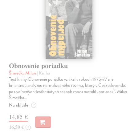
Obnovenie poriadku
Šimečka Milan
| Kniha
Text knihy Obnovenie poriadku vznikal v rokoch 1975-77 a je
brilantnou analýzou normalizačného režimu, ktorý v Československu
po uvoľnených šesťdesiatych rokoch znovu nastolil „poriadok“. Milan
Šimečka…
Na sklade
?
14,85 €
16,50 €
?