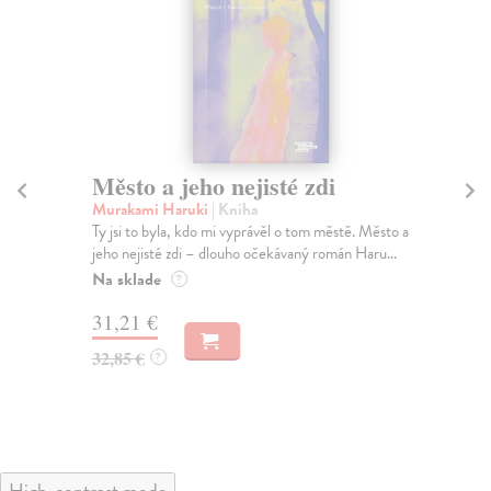
Město a jeho nejisté zdi
Tr
Murakami Haruki
| Kniha
Ma
Ty jsi to byla, kdo mi vyprávěl o tom městě. Město a
JE
jeho nejisté zdi – dlouho očekávaný román Haru...
NAŠ
muž
Na sklade
?
Za
31,21 €
22
32,85 €
?
24
High-contrast mode