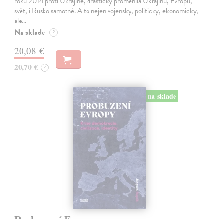
roku 2014 proti Ukrajině, drasticky proměnila Ukrajinu, Evropu,
svět, i Rusko samotné. A to nejen vojensky, politicky, ekonomicky,
ale…
Na sklade
?
20,08 €
20,70 €
?
na sklade