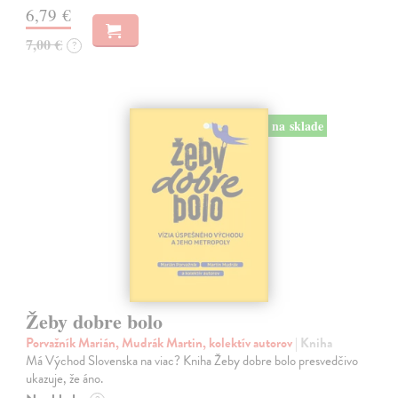
6,79 €
7,00 €
?
na sklade
Žeby dobre bolo
Porvažník Marián, Mudrák Martin, kolektív autorov
| Kniha
Má Východ Slovenska na viac? Kniha Žeby dobre bolo presvedčivo
ukazuje, že áno.