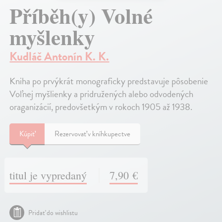
Příběh(y) Volné
myšlenky
Kudláč Antonín K. K.
Kniha po prvýkrát monograficky predstavuje pôsobenie
Voľnej myšlienky a pridružených alebo odvodených
oraganizácií, predovšetkým v rokoch 1905 až 1938.
Kúpiť
Rezervovať v kníhkupectve
titul je vypredaný
7,90 €
Pridať do wishlistu