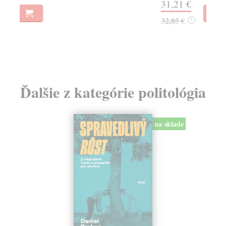
31,21 €
22
32,85 €
?
24
Ďalšie z kategórie politológia
na sklade