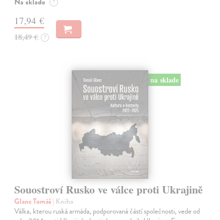
Na sklade
?
17,94 €
18,49 €
?
na sklade
Souostroví Rusko ve válce proti Ukrajině
Glanc Tomáš
| Kniha
Válka, kterou ruská armáda, podporovaná částí společnosti, vede od