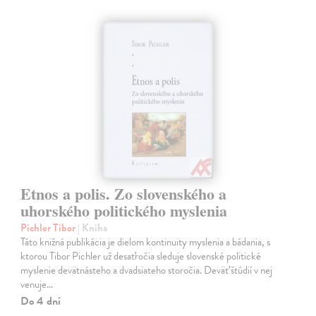
Etnos a polis. Zo slovenského a
uhorského politického myslenia
Pichler Tibor
| Kniha
Táto knižná publikácia je dielom kontinuity myslenia a bádania, s
ktorou Tibor Pichler už desaťročia sleduje slovenské politické
myslenie devätnásteho a dvadsiateho storočia. Deväť štúdií v nej
venuje…
Do 4 dní