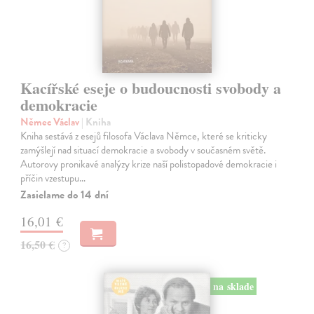
Kacířské eseje o budoucnosti svobody a
demokracie
Němec Václav
| Kniha
Kniha sestává z esejů filosofa Václava Němce, které se kriticky
zamýšlejí nad situací demokracie a svobody v současném světě.
Autorovy pronikavé analýzy krize naší polistopadové demokracie i
příčin vzestupu…
Zasielame do 14 dní
16,01 €
16,50 €
?
na sklade