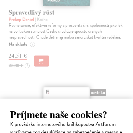
Spravedlivý růst
Prokop Daniel
| Kniha
Rovné šance, efektivní reformy a prosperita širší společnosti jako lék
na politickou strnulost Česko si udržuje spoustu drahých
nespravedlností. Chudé děti mají malou šanci získat kvalitní vzdělání.
Na sklade
?
24,51 €
25,80 €
?
novinka
Príjmete naše cookies?
K prevádzke internetového kníhkupectva Artforum
využívame cookies slúžiace na zabezpečenie a meranie