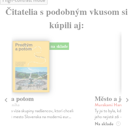
Čitatelia s podobným vkusom si
kúpili aj:
na sklade
Město a jeho nejisté zdi
Tr
Murakami Haruki
| Kniha
Ma
Ty jsi to byla, kdo mi vyprávěl o tom městě. Město a
JE
jeho nejisté zdi – dlouho očekávaný román Haru...
NAŠ
muž
Na sklade
?
Za