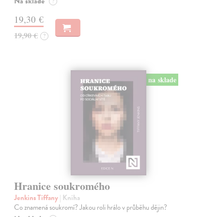
Na sklade
?
19,30 €
19,90 €
?
na sklade
Hranice soukromého
Jenkins Tiffany
| Kniha
Co znamená soukromí? Jakou roli hrálo v průběhu dějin?