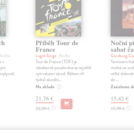
ch
Příběh Tour de
Noční př
France
sabat ča
 Kniha
Laget Serge
| Kniha
Ginzburg Ca
e v
Tour de France (TDF) je
Termínem hist
ným
všeobecně považována za největší
možná ne zcel
plyvnili
vytrvalostní závod. Během tří
velké dobrodr
týdnů závodní...
do ...
Na sklade
Zasielame d
?
21,76 €
15,42 €
22,90 €
15,90 €
?
?