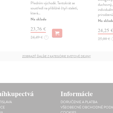
Předním východě. Tentokrát se
duchovný, 
soustředí na přibližně čtyři staletí,
individuál
která…
prirodzenú
Na sklade
Na sklad
23,76 €
24,25 
24,49 €
?
25,00 €
ZOBRAZIŤ ĎALŠIE Z KATEGÓRIE SVETOVÉ DEJINY
íhkupectvá
Informácie
TISLAVA
DORUČENIE A PLATBA
ICE
VŠEOBECNÉ OBCHODNÉ PODM
NA
COOKIES