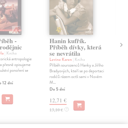
íběh -
Hanin kufřík.
Pá
rodějnic
Příběh dívky, která
Př
se nevrátila
ú
rlo
| Kniha
orická antropologie
Levine Karen
| Kniha
Coo
a přesně opisujeme
Příběh sourozenců Hanky a Jiřího
Proč
užství ponoření se
Bradyových, kteří se po deportaci
Jaké
rodičů rázem octli sami v Novém
hrou
M...
o 12 dní
Zas
Do 5 dní
27
12,71 €
28,
13,10 €
?