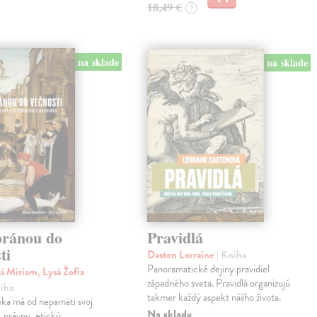
18,49 €
?
na sklade
na sklade
bránou do
Pravidlá
ti
Daston Lorraine
| Kniha
Panoramatické dejiny pravidiel
á Miriam, Lysá Žofia
západného sveta. Pravidlá organizujú
niha
takmer každý aspekt nášho života.
eka má od nepamäti svoj
Na sklade
, právny, etický,