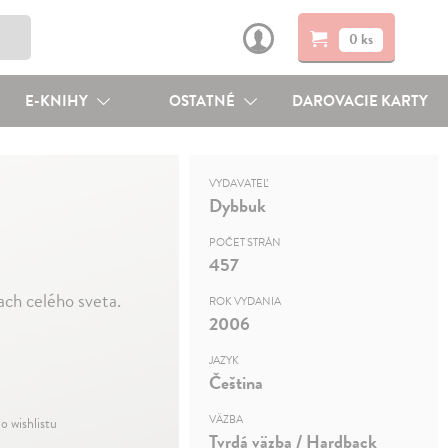
0 ks
E-KNIHY
OSTATNÉ
DAROVACIE KARTY
VYDAVATEĽ
Dybbuk
POČET STRÁN
457
ach celého sveta.
ROK VYDANIA
2006
JAZYK
Čeština
VÄZBA
o wishlistu
Tvrdá väzba / Hardback