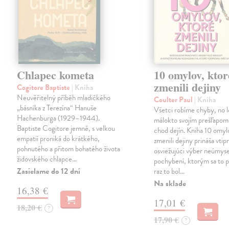
Chlapec kometa
10 omylov, ktor
zmenili dejiny
Cogitore Baptiste
| Kniha
Neuvěřitelný příběh mladičkého
Coulter Paul
| Kniha
„básníka z Terezína“ Hanuše
Všetci robíme chyby, no 
Hachenburga (1929–1944).
málokto svojím prešľapom
Baptiste Cogitore jemně, s velkou
chod dejín. Kniha 10 omyl
empatií proniká do krátkého,
zmenili dejiny prináša vtip
pohnutého a přitom bohatého života
osviežujúci výber neúmys
židovského chlapce…
pochybení, ktorým sa to p
Zasielame do 12 dní
raz to bol…
Na sklade
16,38 €
17,01 €
18,20 €
?
17,90 €
?