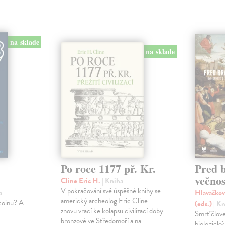
na sklade
na sklade
Po roce 1177 př. Kr.
Pred 
večnos
Cline Eric H.
| Kniha
V pokračování své úspěšné knihy se
a
Hlavačkov
americký archeolog Eric Cline
tcoinu? A
(eds.)
| K
znovu vrací ke kolapsu civilizací doby
Smrť člov
bronzové ve Středomoří a na
biologický