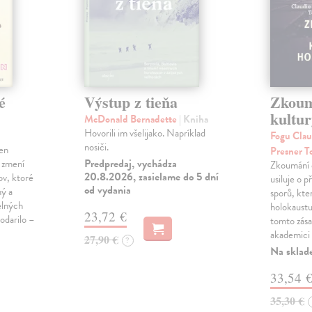
é
Výstup z tieňa
Zkoum
kultu
McDonald Bernadette
| Kniha
Hovorili im všelijako. Napríklad
Fogu Clau
nosiči.
len
Presner T
Predpredaj, vychádza
 zmení
Zkoumání e
20.8.2026, zasielame do 5 dní
ov, ktoré
usiluje o 
od vydania
ný a
sporů, kte
elných
holokaustu 
23,72 €
odarilo –
tomto zása
akademici 
27,90 €
?
Na sklad
33,54 
35,30 €