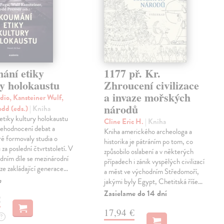
ání etiky
1177 př. Kr.
ry holokaustu
Zhroucení civilizace
a invaze mořských
dio, Kansteiner Wulf,
národů
odd (eds.)
| Kniha
tiky kultury holokaustu
Cline Eric H.
| Kniha
přehodnocení debat a
Kniha amerického archeologa a
ré formovaly studia o
historika je pátráním po tom, co
za poslední čtvrtstoletí. V
způsobilo oslabení a v některých
dním díle se mezinárodní
případech i zánik vyspělých civilizací
ze zakládající generace…
a měst ve východním Středomoří,
e
jakými byly Egypt, Chetitská říše…
Zasielame do 14 dní
€
17,94 €
?