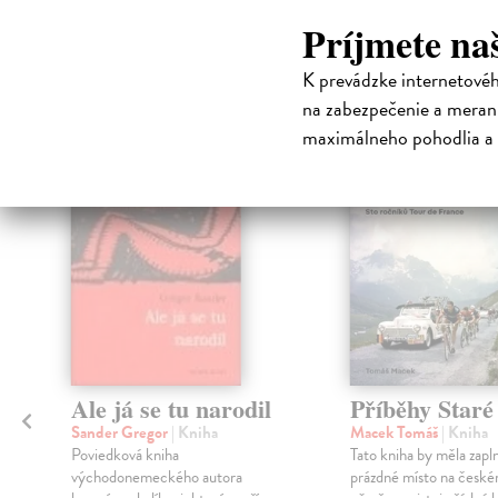
Príjmete na
High-contrast mode
Čit
K prevádzke internetové
na zabezpečenie a merani
maximálneho pohodlia a 
Ale já se tu narodil
Příběhy Star
Sander Gregor
| Kniha
Macek Tomáš
| Kniha
Poviedková kniha
Tato kniha by měla zapl
východonemeckého autora
prázdné místo na české