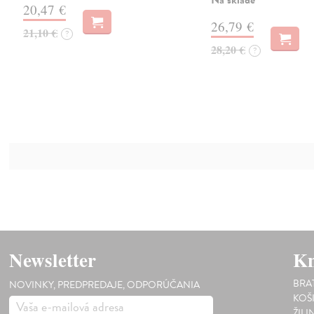
20,47 €
26,79 €
21,10 €
?
28,20 €
?
Newsletter
Kn
BRA
NOVINKY, PREDPREDAJE, ODPORÚČANIA
KOŠ
ŽILI