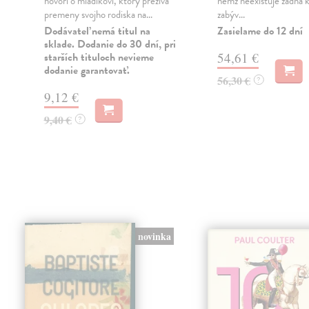
hovorí o mladíkovi, ktorý prežíva
němž neexistuje žádná k
premeny svojho rodiska na...
zabýv...
Dodávateľ nemá titul na
Zasielame do 12 dní
sklade. Dodanie do 30 dní, pri
starších tituloch nevieme
54,61 €
dodanie garantovať.
56,30 €
?
9,12 €
9,40 €
?
novinka