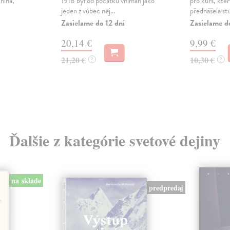
niha,
1918 byl od počátku vnímán jako
pro kurs, kte
jeden z vůbec nej...
přednášela stu
Zasielame do 12 dní
Zasielame d
20,14 €
9,99 €
21,20 €
10,30 €
?
?
Ďalšie z kategórie svetové dejiny
na sklade
predpredaj