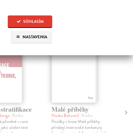
 aj:
SÚHLASÍM
NASTAVENIA
 stratifikace
Malé příběhy
Vn
adwiga
| Kniha
Nuska Bohumil
| Kniha
Sil
á původně v roce
Povídky v knize Malé příběhy
Něk
 jako učební text
přinášejí mistrovské karikatury
příb