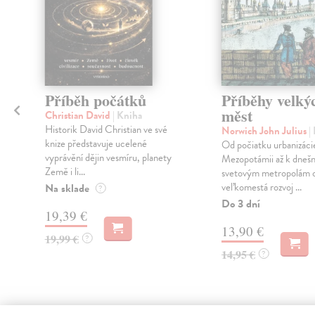
Příběh počátků
Příběhy velký
měst
Christian David
| Kniha
Historik David Christian ve své
Norwich John Julius
|
knize představuje ucelené
Od počiatku urbanizáci
vyprávění dějin vesmíru, planety
Mezopotámii až k dneš
Země i li...
svetovým metropolám ov
veľkomestá rozvoj ...
Na sklade
?
Do 3 dní
19,39 €
13,90 €
19,99 €
?
14,95 €
?