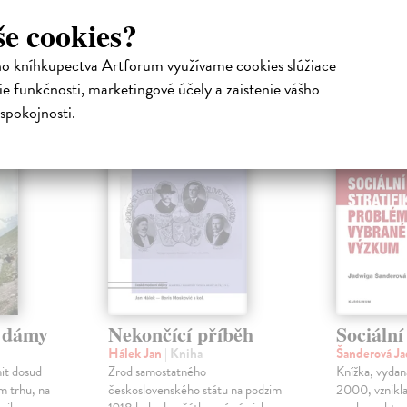
še cookies?
atelia s podobným vkusom si kúpili
ho kníhkupectva Artforum využívame cookies slúžiace
e funkčnosti, marketingové účely a zaistenie vášho
spokojnosti.
é dámy
Nekončící příběh
Sociální
Hálek Jan
| Kniha
Šanderová J
nit dosud
Zrod samostatného
Knížka, vydan
m trhu, na
československého státu na podzim
2000, vznikla