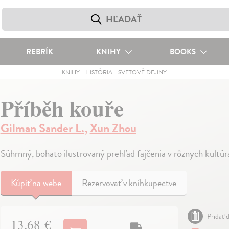
REBRÍK
KNIHY
BOOKS
KNIHY
-
HISTÓRIA
-
SVETOVÉ DEJINY
Příběh kouře
Gilman Sander L.
,
Xun Zhou
Súhrnný, bohato ilustrovaný prehľad fajčenia v rôznych kultúr
Kúpiť
na webe
Rezervovať v kníhkupectve
Pridať d
13,68 €