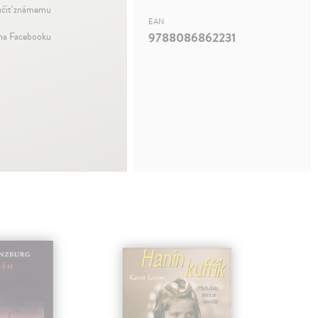
čiť známemu
EAN
9788086862231
 na Facebooku