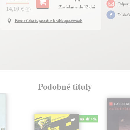
Odporu
Zasielame do 12 dní
14,10 €
?
Zdielať
Pozrieť dostupnosť v kníhkupectvách
Podobné tituly
na sklade