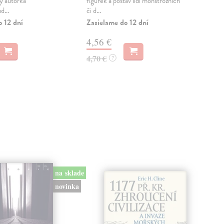
rý autorka
figurek a postav lidí monstrózních
čeká
d...
či d...
Arte
o 12 dní
Zasielame do 12 dní
Na 
4,56 €
18
4,70 €
18,
?
na sklade
novinka