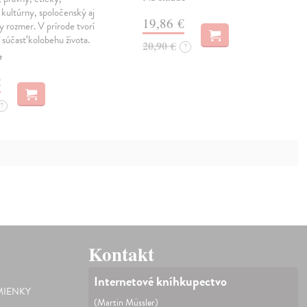
kultúrny, spoločenský aj
19,86 €
ny rozmer. V prírode tvorí
 súčasť kolobehu života.
20,90 €
?
e
€
?
Kontakt
Internetové kníhkupectvo
IENKY
(Martin Müssler)