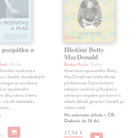
j pozpátku a
Hledání Betty
MacDonald
Mark
| Kniha
Becker Paula
| Kniha
ltovního muzikanta a
Americkou spisovatelku Betty
ku v Seattlu devadesátých
MacDonald není třeba dlouze
 Lanegan se na světová
představovat. Svými knihami
al ze zaprášeného
nabitými osobními příhodami a
jen díky svému čirému
svérázným smyslem pro humor si
— a kvůli nedostatku
získala několik generací čtenářů po
ností.…
celém světě.
e
Na externom sklade v ČR.
Dodanie do 16 dní
€
17,94 €
?