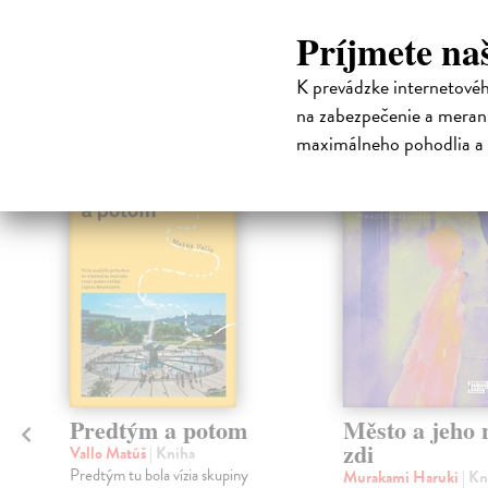
Príjmete na
High-contrast mode
K prevádzke internetové
Čit
na zabezpečenie a merani
maximálneho pohodlia a 
Predtým a potom
Město a jeho n
zdi
Vallo Matúš
| Kniha
Predtým tu bola vízia skupiny
Murakami Haruki
| Kn