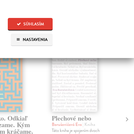
SÚHLASÍM
 aj:
NASTAVENIA
ko. Odkiaľ
Plechové nebo
Po
zame. Kým
Borušovičová Eva
| Kniha
Kun
m kráčame.
Táto kniha je spojením dvoch
Poma