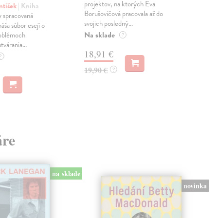
projektov, na ktorých Eva
čty
ntišek
| Kniha
Borušovičová pracovala až do
naps
 spracovaná
svojich posledný...
česk
náša súbor esejí o
Na sklade
Na 
oblémoch
?
tvárania...
18,91 €
14
?
19,90 €
15,
?
áre
na sklade
novinka