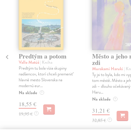
Predtým a potom
Město a jeho n
zdi
Vallo Matúš
| Kniha
Predtým tu bola vízia skupiny
Murakami Haruki
| Kn
nadšencov, ktorí chceli premeniť
Ty jsi to byla, kdo mi vy
hlavné mesto Slovenska na
tom městě. Město a jeh
modernú eur...
zdi – dlouho očekávan
Haru...
Na sklade
?
Na sklade
?
18,55 €
31,21 €
19,95 €
?
32,85 €
?