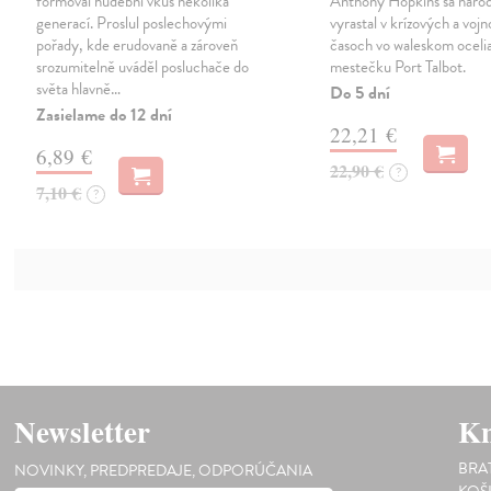
formoval hudební vkus několika
Anthony Hopkins sa narodi
generací. Proslul poslechovými
vyrastal v krízových a voj
pořady, kde erudovaně a zároveň
časoch vo waleskom ocel
srozumitelně uváděl posluchače do
mestečku Port Talbot.
světa hlavně…
Do 5 dní
Zasielame do 12 dní
22,21 €
6,89 €
22,90 €
?
7,10 €
?
Newsletter
Kn
BRA
NOVINKY, PREDPREDAJE, ODPORÚČANIA