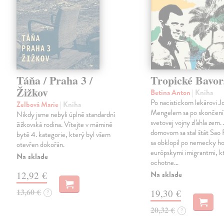
Táňa / Praha 3 /
Tropické Bavor
Žižkov
Betina Anton
| Kniha
Po nacistickom lekárovi J
Zelbová Marie
| Kniha
Mengelem sa po skončení
Nikdy jsme nebyli úplně standardní
svetovej vojny zľahla zem.
žižkovská rodina. Vítejte v mámině
domovom sa stal štát Sao 
bytě 4. kategorie, který byl všem
sa obklopil po nemecky ho
otevřen dokořán.
európskymi imigrantmi, k
Na sklade
ochotne…
Na sklade
12,92 €
13,60 €
19,30 €
?
20,32 €
?