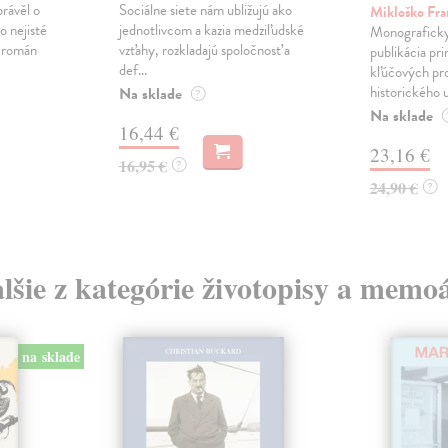
právěl o
Sociálne siete nám ubližujú ako
Mikloško Fra
o nejisté
jednotlivcom a kazia medziľudské
Monograficky
ý román
vzťahy, rozkladajú spoločnosť a
publikácia pri
def...
kľúčových pr
historického u
Na sklade
?
Na sklade
16,44 €
23,16 €
16,95 €
?
24,90 €
?
lšie z kategórie životopisy a memo
na sklade