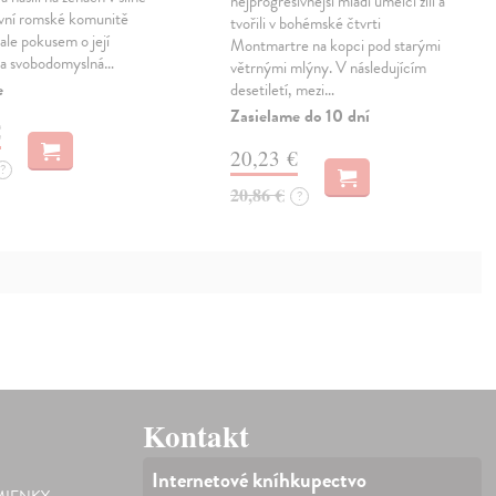
nejprogresivnější mladí umělci žili a
ivní romské komunitě
tvořili v bohémské čtvrti
ale pokusem o její
Montmartre na kopci pod starými
, a svobodomyslná…
větrnými mlýny. V následujícím
e
desetiletí, mezi…
Zasielame do 10 dní
€
20,23 €
?
20,86 €
?
Kontakt
Internetové kníhkupectvo