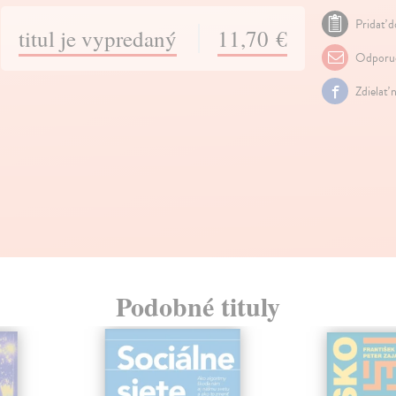
Pridať d
titul je vypredaný
11,70 €
Odporuč
Zdielať 
Podobné tituly