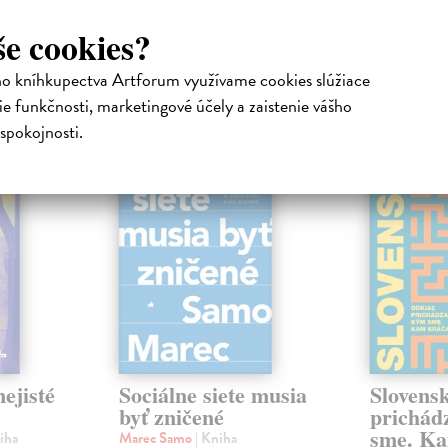
še cookies?
ho kníhkupectva Artforum využívame cookies slúžiace
atelia s podobným vkusom si kúpili
e funkčnosti, marketingové účely a zaistenie vášho
spokojnosti.
ejisté
Sociálne siete musia
Slovens
byť zničené
prichád
sme. Ka
iha
Marec Samo
| Kniha