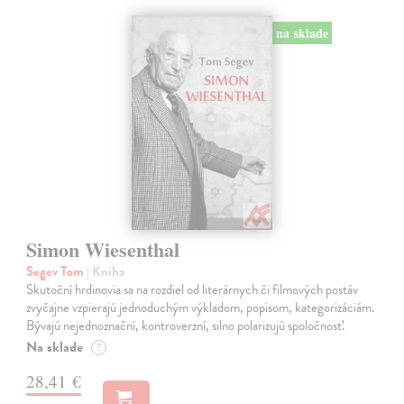
na sklade
Simon Wiesenthal
Segev Tom
| Kniha
Skutoční hrdinovia sa na rozdiel od literárnych či filmových postáv
zvyčajne vzpierajú jednoduchým výkladom, popisom, kategorizáciám.
Bývajú nejednoznační, kontroverzní, silno polarizujú spoločnosť.
Na sklade
?
28,41 €