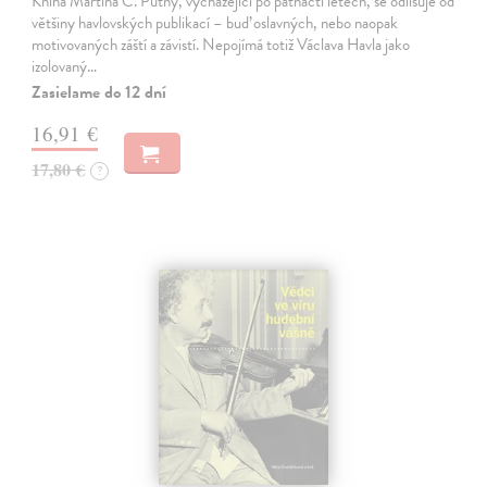
Kniha Martina C. Putny, vycházející po patnácti letech, se odlišuje od
většiny havlovských publikací – buď oslavných, nebo naopak
motivovaných záští a závistí. Nepojímá totiž Václava Havla jako
izolovaný…
Zasielame do 12 dní
16,91 €
17,80 €
?