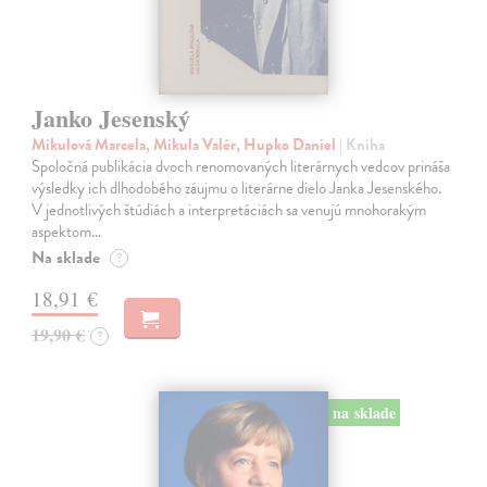
Janko Jesenský
Mikulová Marcela, Mikula Valér, Hupko Daniel
| Kniha
Spoločná publikácia dvoch renomovaných literárnych vedcov prináša
výsledky ich dlhodobého záujmu o literárne dielo Janka Jesenského.
V jednotlivých štúdiách a interpretáciách sa venujú mnohorakým
aspektom…
Na sklade
?
18,91 €
19,90 €
?
na sklade