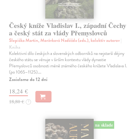
Český kníže Vladislav I., západní Čechy
a český stát za vlády Přemyslovců
Slepička Martin, Morávková Naděžda (eds.), kolektív autorov
|
Kniha
Kolektivní dílo českých a slovenských odborníků na nejstarší dějiny
českého státu se věnuje v širším kontextu vlády dynastie
Přemyslovců osobnosti méně známého českého knížete Vladislava I.
(po 1065–1125).…
Zasielame do 12 dní
18,24 €
18,80 €
?
na sklade