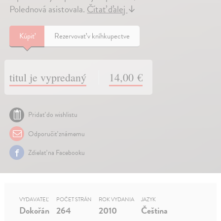
Polednová asistovala.
Čítať ďalej
↓
Kúpiť
Rezervovať v kníhkupectve
titul je vypredaný
14,00 €
Pridať do wishlistu
Odporučiť známemu
Zdielať na Facebooku
VYDAVATEĽ
POČET STRÁN
ROK VYDANIA
JAZYK
Dokořán
264
2010
Čeština