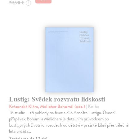
29,90 €
?
Lustig: Svědek rozvratu lidskosti
Krásenská Klára, Melichar Bohumil (eds.)
| Kniha
Tři studie – tři pohledy na život a dílo Arnošta Lustiga. Úvodní
příspěvek Bohumila Melichara je detailním průvodcem po
Lustigových životních osudech od dětství v pražské Libni přes válečná
léta prožitá…
Zasielame do 12 dní