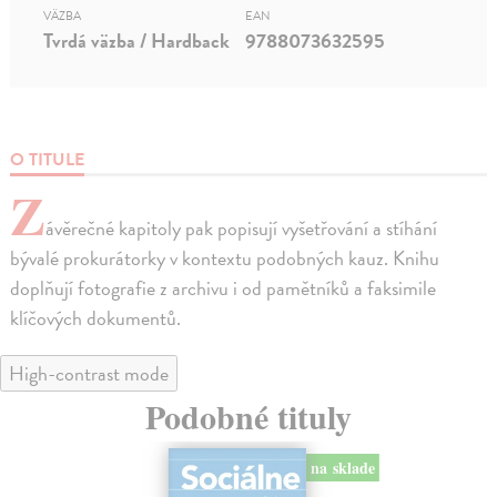
VÄZBA
EAN
Tvrdá väzba / Hardback
9788073632595
O TITULE
Z
ávěrečné kapitoly pak popisují vyšetřování a stíhání
bývalé prokurátorky v kontextu podobných kauz. Knihu
doplňují fotografie z archivu i od pamětníků a faksimile
klíčových dokumentů.
High-contrast mode
Podobné tituly
na sklade