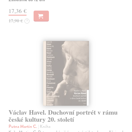
17,36 €
17,90 €
?
Václav Havel. Duchovní portrét v rámu
české kultury 20. století
Putna Martin C.
| Kniha