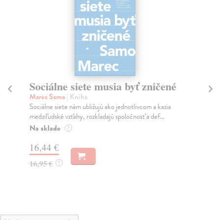
Sociálne siete musia byť zničené
S
K
Marec Samo
| Kniha
Sociálne siete nám ubližujú ako jednotlivcom a kazia
Mik
medziľudské vzťahy, rozkladajú spoločnosť a def...
Mon
o k
Na sklade
?
Na
16,44 €
23
16,95 €
?
24