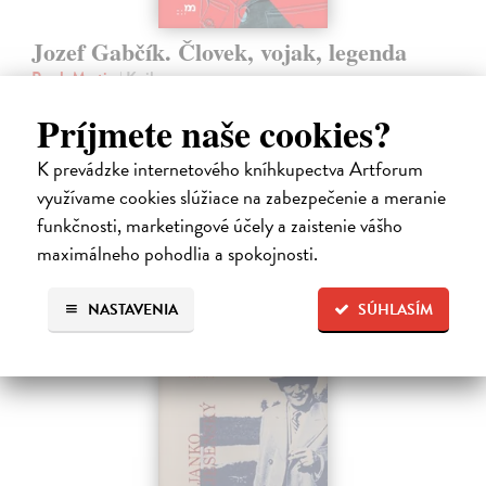
Jozef Gabčík. Človek, vojak, legenda
Posch Martin
| Kniha
Keď sa povie Jozef Gabčík, väčšina z nás si predstaví vojaka
Príjmete naše cookies?
v uniforme, agenta, odbojára, atentát, kryptu v kostole. A okamih,
ktorý zmenil dejiny.
K prevádzke internetového kníhkupectva Artforum
Predpredaj, vychádza 21.8.2026, zasielame do 3 dní od
vydania
využívame cookies slúžiace na zabezpečenie a meranie
funkčnosti, marketingové účely a zaistenie vášho
16,99 €
maximálneho pohodlia a spokojnosti.
19,99 €
?
NASTAVENIA
SÚHLASÍM
na sklade