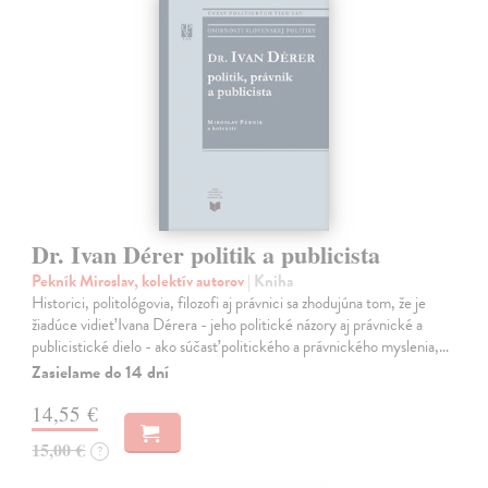
Dr. Ivan Dérer politik a publicista
Pekník Miroslav, kolektív autorov
| Kniha
Historici, politológovia, filozofi aj právnici sa zhodujúna tom, že je
žiadúce vidieť Ivana Dérera - jeho politické názory aj právnické a
publicistické dielo - ako súčasť politického a právnického myslenia,…
Zasielame do 14 dní
14,55 €
15,00 €
?