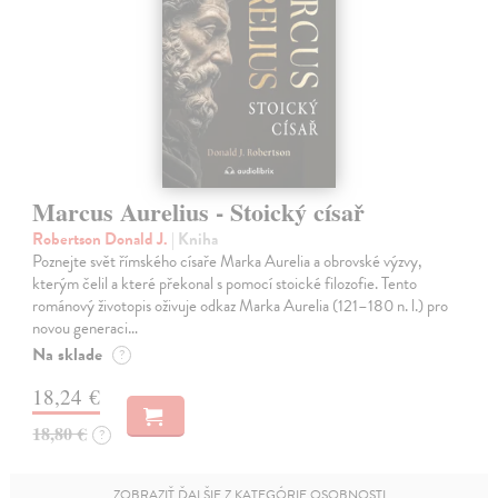
Marcus Aurelius - Stoický císař
Robertson Donald J.
| Kniha
Poznejte svět římského císaře Marka Aurelia a obrovské výzvy,
kterým čelil a které překonal s pomocí stoické filozofie. Tento
románový životopis oživuje odkaz Marka Aurelia (121–180 n. l.) pro
novou generaci…
Na sklade
?
18,24 €
18,80 €
?
ZOBRAZIŤ ĎALŠIE Z KATEGÓRIE OSOBNOSTI