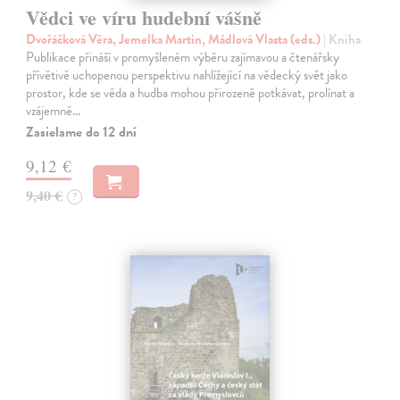
Vědci ve víru hudební vášně
Dvořáčková Věra, Jemelka Martin, Mádlová Vlasta (eds.)
| Kniha
Publikace přináší v promyšleném výběru zajímavou a čtenářsky
přívětivě uchopenou perspektivu nahlížející na vědecký svět jako
prostor, kde se věda a hudba mohou přirozeně potkávat, prolínat a
vzájemně…
Zasielame do 12 dní
9,12 €
9,40 €
?