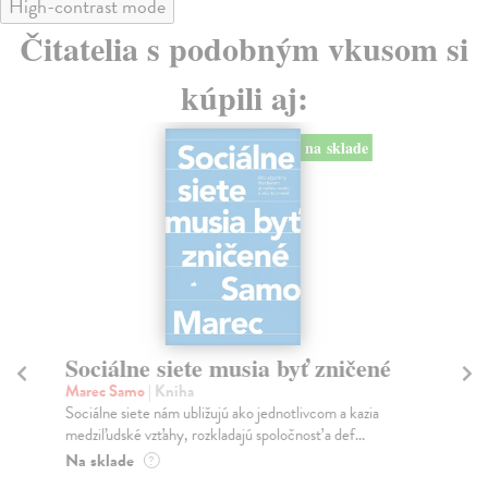
High-contrast mode
Čitatelia s podobným vkusom si
kúpili aj:
na sklade
Sociálne siete musia byť zničené
S
K
Marec Samo
| Kniha
Sociálne siete nám ubližujú ako jednotlivcom a kazia
Mik
medziľudské vzťahy, rozkladajú spoločnosť a def...
Mon
o k
Na sklade
?
Na