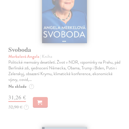
Svoboda
Merkelová Angela
| Kniha
Politické memoáry desetiletí. Život v NDR, vzpomínky na Prahu, pád
Berlínské zdi, sjednocení Německa, Obama, Trump i Biden, Putin i
Zelenskyj, obsazení Krymu, klimatické konference, ekonomické
výzvy, covid,…
Na sklade
?
31,26 €
32,90 €
?