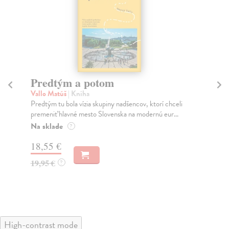
Predtým a potom
Mě
Vallo Matúš
| Kniha
Mu
Predtým tu bola vízia skupiny nadšencov, ktorí chceli
Ty 
premeniť hlavné mesto Slovenska na modernú eur...
jeh
Na sklade
Na
?
18,55 €
30
19,95 €
32
?
High-contrast mode