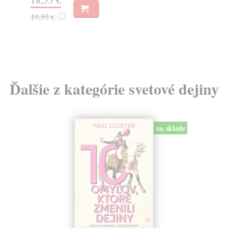
32,85 €
16
?
Ďalšie z kategórie svetové dejiny
na sklade