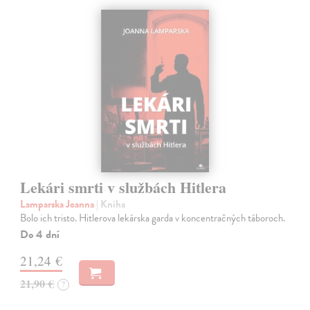
Lekári smrti v službách Hitlera
Lamparska Joanna
| Kniha
Bolo ich tristo. Hitlerova lekárska garda v koncentračných táboroch.
Do 4 dní
21,24 €
21,90 €
?