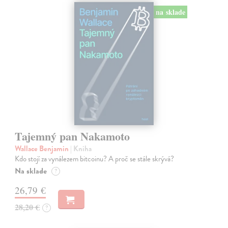
na sklade
Tajemný pan Nakamoto
Wallace Benjamin
| Kniha
Kdo stojí za vynálezem bitcoinu? A proč se stále skrývá?
Na sklade
?
26,79 €
28,20 €
?