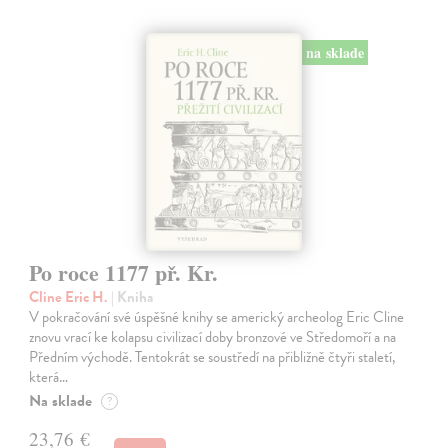
na sklade
Po roce 1177 př. Kr.
Cline Eric H.
| Kniha
V pokračování své úspěšné knihy se americký archeolog Eric Cline
znovu vrací ke kolapsu civilizací doby bronzové ve Středomoří a na
Předním východě. Tentokrát se soustředí na přibližně čtyři staletí,
která…
Na sklade
?
23,76 €