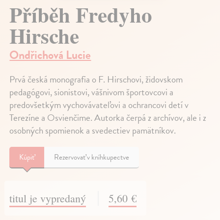
Příběh Fredyho
Hirsche
Ondřichová Lucie
Prvá česká monografia o F. Hirschovi, židovskom
pedagógovi, sionistovi, vášnivom športovcovi a
predovšetkým vychovávateľovi a ochrancovi detí v
Terezíne a Osvienčime. Autorka čerpá z archívov, ale i z
osobných spomienok a svedectiev pamätníkov.
Kúpiť
Rezervovať v kníhkupectve
titul je vypredaný
5,60 €