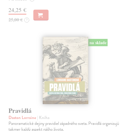
24,25 €
25,00 €
?
na sklade
Pravidlá
Daston Lorraine
| Kniha
Panoramatické dejiny pravidiel západného sveta. Pravidlá organizujú
takmer každý aspekt nášho života.