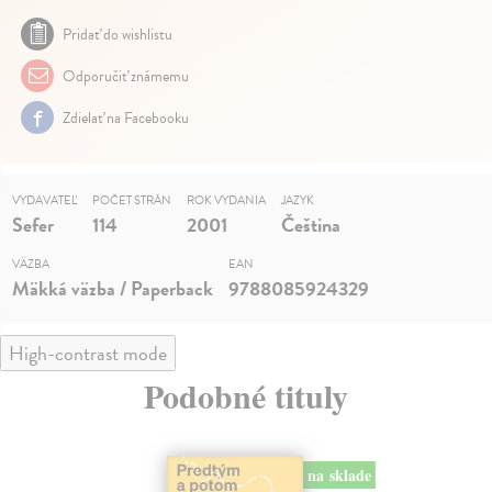
Pridať do wishlistu
Odporučiť známemu
Zdielať na Facebooku
VYDAVATEĽ
POČET STRÁN
ROK VYDANIA
JAZYK
Sefer
114
2001
Čeština
VÄZBA
EAN
Mäkká väzba / Paperback
9788085924329
High-contrast mode
Podobné tituly
na sklade