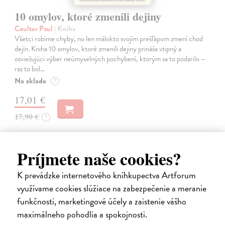
10 omylov, ktoré zmenili dejiny
Coulter Paul
| Kniha
Všetci robíme chyby, no len málokto svojím prešľapom zmení chod
dejín. Kniha 10 omylov, ktoré zmenili dejiny prináša vtipný a
osviežujúci výber neúmyselných pochybení, ktorým sa to podarilo –
raz to bol…
Na sklade
?
17,01 €
17,90 €
?
Príjmete naše cookies?
predpredaj
K prevádzke internetového kníhkupectva Artforum
využívame cookies slúžiace na zabezpečenie a meranie
funkčnosti, marketingové účely a zaistenie vášho
maximálneho pohodlia a spokojnosti.