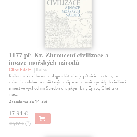
1177 př. Kr. Zhroucení civilizace a
invaze mořských národů
Cline Eric H.
| Kniha
Kniha amerického archeologa a historika je pátráním po tom, co
způsobilo oslabení a v některých případech i zánik vyspělých civilizací
a měst ve východním Středomoří, jakými byly Egypt, Chetitská
říše…
Zasielame do 14 dní
17,94 €
18,49 €
?