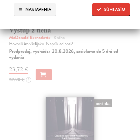
NASTAVENIA
SÚHLASÍM
Výstup z tieňa
McDonald Bernadette
| Kniha
Hovorili im všelijako. Napríklad nosiči.
Predpredaj, vychádza 20.8.2026, zasielame do 5 dní od
vydania
23,72 €
27,90 €
?
novinka