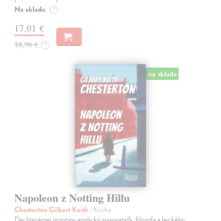
Na sklade
?
17,01 €
18,90 €
?
na sklade
Napoleon z Notting Hillu
Chesterton Gilbert Keith
| Kniha
Dej literárnej prvotiny anglický spisovateľa, filozofa a laického