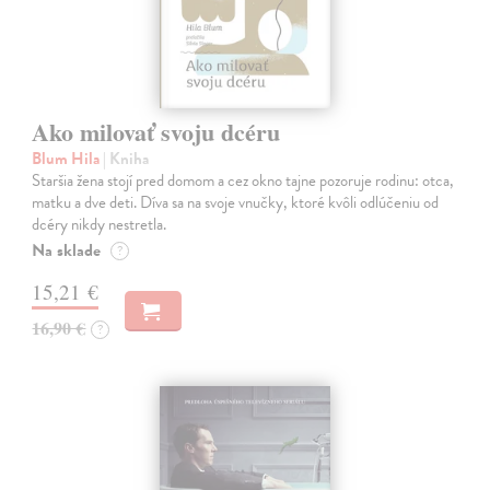
Ako milovať svoju dcéru
Blum Hila
| Kniha
Staršia žena stojí pred domom a cez okno tajne pozoruje rodinu: otca,
matku a dve deti. Díva sa na svoje vnučky, ktoré kvôli odlúčeniu od
dcéry nikdy nestretla.
Na sklade
?
15,21 €
16,90 €
?