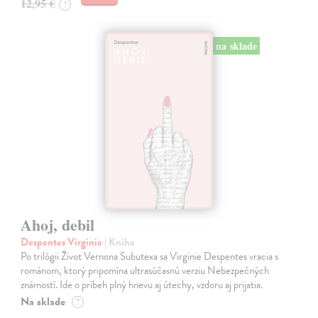
12,95 €
?
na sklade
Ahoj, debil
Despentes Virginie
| Kniha
Po trilógii Život Vernona Subutexa sa Virginie Despentes vracia s
románom, ktorý pripomína ultrasúčasnú verziu Nebezpečných
známostí. Ide o príbeh plný hnevu aj útechy, vzdoru aj prijatia.
Na sklade
?