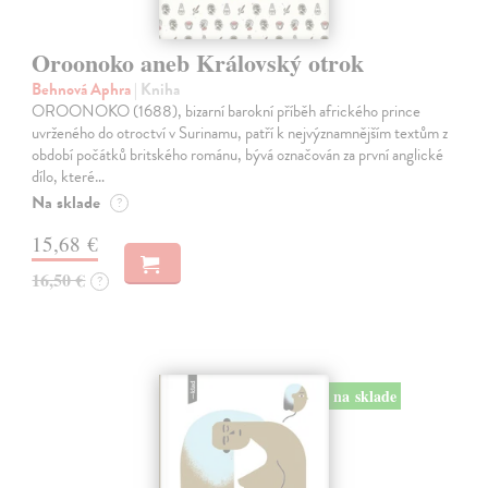
Oroonoko aneb Královský otrok
Behnová Aphra
| Kniha
OROONOKO (1688), bizarní barokní příběh afrického prince
uvrženého do otroctví v Surinamu, patří k nejvýznamnějším textům z
období počátků britského románu, bývá označován za první anglické
dílo, které…
Na sklade
?
15,68 €
16,50 €
?
na sklade