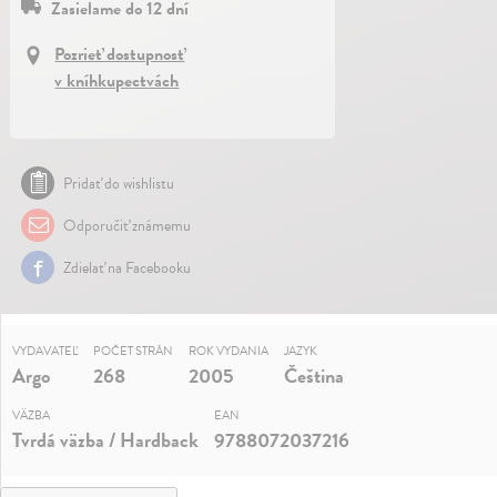
Zasielame do 12 dní
Pozrieť dostupnosť
v kníhkupectvách
Pridať do wishlistu
Odporučiť známemu
Zdielať na Facebooku
VYDAVATEĽ
POČET STRÁN
ROK VYDANIA
JAZYK
Argo
268
2005
Čeština
VÄZBA
EAN
Tvrdá väzba / Hardback
9788072037216