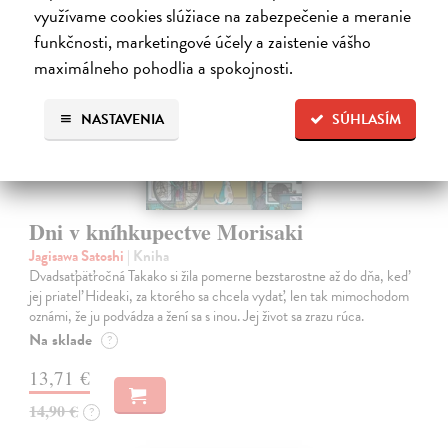
využívame cookies slúžiace na zabezpečenie a meranie
novinka
funkčnosti, marketingové účely a zaistenie vášho
maximálneho pohodlia a spokojnosti.
NASTAVENIA
SÚHLASÍM
Dni v kníhkupectve Morisaki
Jagisawa Satoshi
| Kniha
Dvadsaťpäťročná Takako si žila pomerne bezstarostne až do dňa, keď
jej priateľ Hideaki, za ktorého sa chcela vydať, len tak mimochodom
oznámi, že ju podvádza a žení sa s inou. Jej život sa zrazu rúca.
Na sklade
?
13,71 €
14,90 €
?