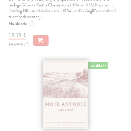
teológa Gilberta Keitha Chestertona (1874 – 1936) Napoleon z
Notting Hillu sa odohráva v roku 1984, keď sa Angličania rozhodli
zriecť parlamentnej…
Na sklade
?
15,19 €
15,99 €
?
na sklade