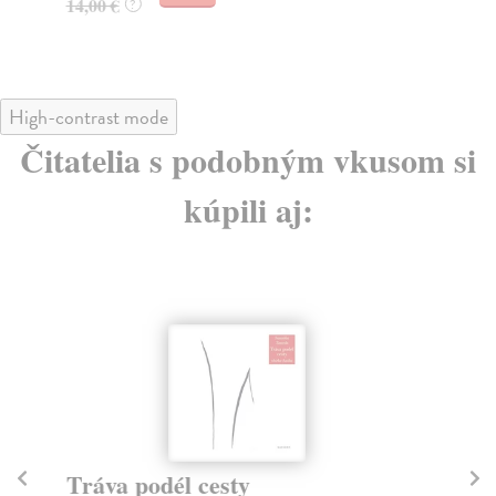
14,00 €
?
23
High-contrast mode
Čitatelia s podobným vkusom si
kúpili aj:
Tráva podél cesty
Dv