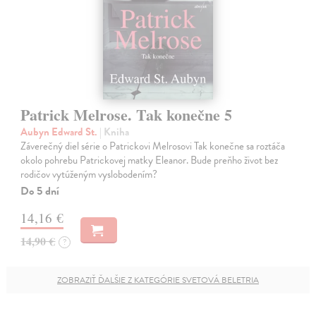
Patrick Melrose. Tak konečne 5
Aubyn Edward St.
| Kniha
Záverečný diel série o Patrickovi Melrosovi Tak konečne sa roztáča
okolo pohrebu Patrickovej matky Eleanor. Bude preňho život bez
rodičov vytúženým vyslobodením?
Do 5 dní
14,16 €
14,90 €
?
ZOBRAZIŤ ĎALŠIE Z KATEGÓRIE SVETOVÁ BELETRIA