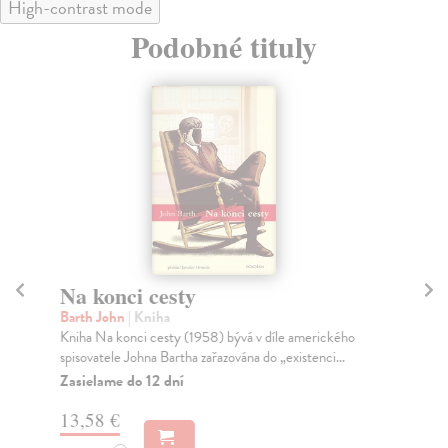
High-contrast mode
Podobné tituly
Na konci cesty
C
Barth John
| Kniha
Mc
Kniha Na konci cesty (1958) bývá v díle amerického
Ces
spisovatele Johna Bartha zařazována do „existenci...
epi
vd..
Zasielame do 12 dní
Za
13,58 €
22