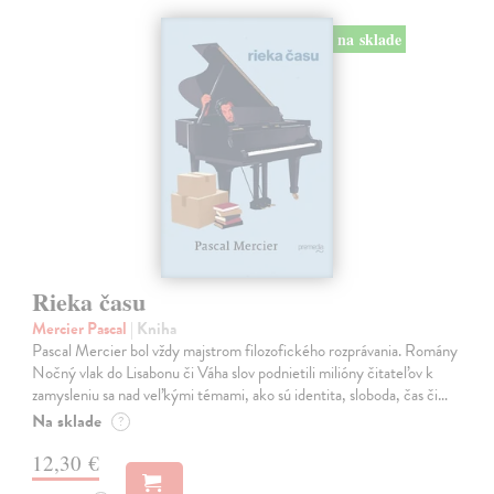
na sklade
Rieka času
Mercier Pascal
| Kniha
Pascal Mercier bol vždy majstrom filozofického rozprávania. Romány
Nočný vlak do Lisabonu či Váha slov podnietili milióny čitateľov k
zamysleniu sa nad veľkými témami, ako sú identita, sloboda, čas či…
Na sklade
?
12,30 €