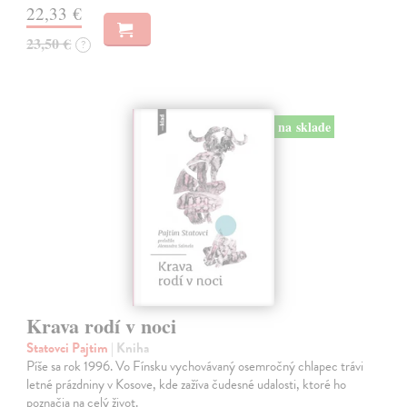
22,33 €
23,50 €
?
na sklade
Krava rodí v noci
Statovci Pajtim
| Kniha
Píše sa rok 1996. Vo Fínsku vychovávaný osemročný chlapec trávi
letné prázdniny v Kosove, kde zažíva čudesné udalosti, ktoré ho
poznačia na celý život.