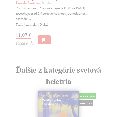
Taneda Santóka
| Kniha
Fr
Poutník a mnich Santóka Taneda (1882–1940)
Sil
zosobňuje tradiční zenové hodnoty jednoduchosti,
měs
osamění ...
Za
Zasielame do 12 dní
20
11,97 €
21
12,60 €
?
Ďalšie z kategórie svetová
beletria
na sklade
novinka