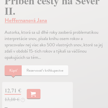
Příběh cesty na Sever
II.
Heffernanová Jana
Autorka, ktorá sa už dlhé roky zaoberá problematikou
interpretácie snov, písala knihu osem rokov a
spracovalav nej viac ako 500 vlastných snov, ktoré sa jej
zdali v období 15-tich rokov a týkali sa väčšinou
opakujúcich sa tém...
Kúpiť
Rezervovať v kníhkupectve
12,71 €
13,10 €
?