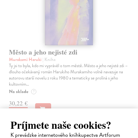
Město a jeho nejisté zdi
Murakami Haruki
| Kniha
Ty jsi to byla, kdo mi vyprávěl o tom městě. Město a jeho nejisté zdi –
dlouho očekávaný román Harukiho Murakamiho volně navazuje na
autorovu starší novelu z roku 1980 a tematicky se prolíná s jeho
kultovním…
Na sklade
?
30,22 €
32,85 €
?
Príjmete naše cookies?
K prevádzke internetového kníhkupectva Artforum
na sklade