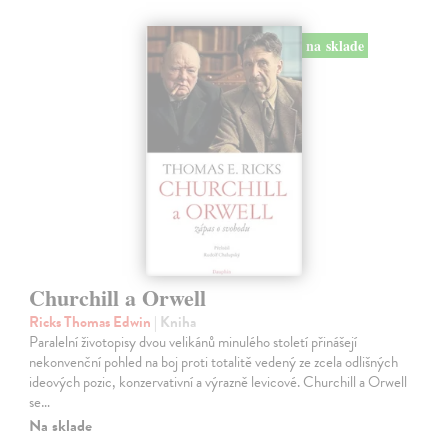
na sklade
Churchill a Orwell
Ricks Thomas Edwin
| Kniha
Paralelní životopisy dvou velikánů minulého století přinášejí
nekonvenční pohled na boj proti totalitě vedený ze zcela odlišných
ideových pozic, konzervativní a výrazně levicové. Churchill a Orwell
se…
Na sklade