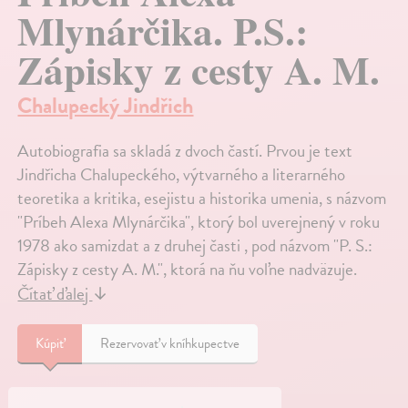
Mlynárčika. P.S.:
Zápisky z cesty A. M.
Chalupecký Jindřich
Autobiografia sa skladá z dvoch častí. Prvou je text
Jindřicha Chalupeckého, výtvarného a literarného
teoretika a kritika, esejistu a historika umenia, s názvom
"Príbeh Alexa Mlynárčika", ktorý bol uverejnený v roku
1978 ako samizdat a z druhej časti , pod názvom "P. S.:
Zápisky z cesty A. M.", ktorá na ňu voľne nadväzuje.
Čítať ďalej
↓
Kúpiť
Rezervovať v kníhkupectve