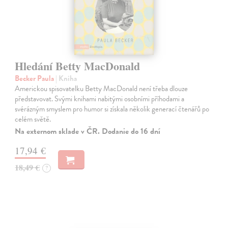
Hledání Betty MacDonald
Becker Paula
| Kniha
Americkou spisovatelku Betty MacDonald není třeba dlouze
představovat. Svými knihami nabitými osobními příhodami a
svérázným smyslem pro humor si získala několik generací čtenářů po
celém světě.
Na externom sklade v ČR. Dodanie do 16 dní
17,94 €
18,49 €
?