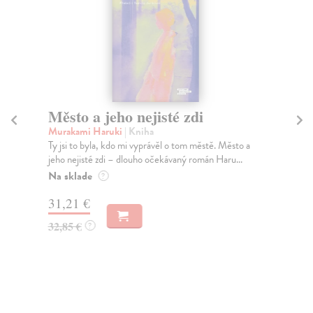
Město a jeho nejisté zdi
Tr
Murakami Haruki
| Kniha
Ma
Ty jsi to byla, kdo mi vyprávěl o tom městě. Město a
JE
jeho nejisté zdi – dlouho očekávaný román Haru...
NAŠ
muž
Na sklade
?
Za
31,21 €
22
32,85 €
?
24