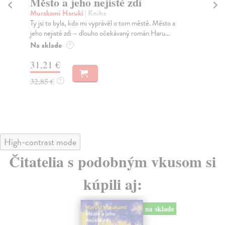
Město a jeho nejisté zdi
Tr
Murakami Haruki
| Kniha
Ma
Ty jsi to byla, kdo mi vyprávěl o tom městě. Město a
JE
jeho nejisté zdi – dlouho očekávaný román Haru...
NAŠ
muž
Na sklade
?
Za
31,21 €
22
32,85 €
?
24
High-contrast mode
Čitatelia s podobným vkusom si
kúpili aj:
na sklade