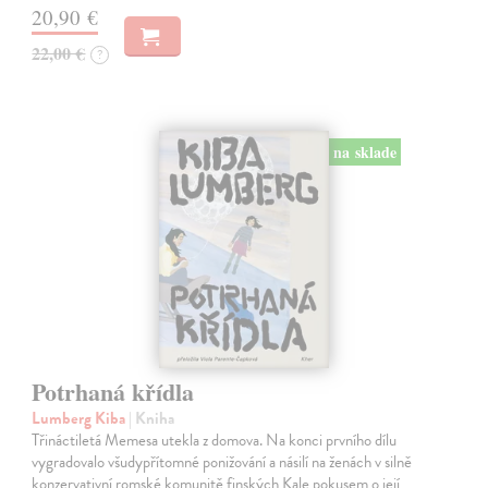
20,90 €
22,00 €
?
na sklade
Potrhaná křídla
Lumberg Kiba
| Kniha
Třináctiletá Memesa utekla z domova. Na konci prvního dílu
vygradovalo všudypřítomné ponižování a násilí na ženách v silně
konzervativní romské komunitě finských Kale pokusem o její