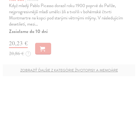
Když mladý Pablo Picasso dorazil roku 1900 poprvé do Paříže,
nejprogresivnější mladí umělci žili a tvořili v bohémské čtvrti
Montmartre na kopci pod starými větrnými mlýny. V následujícím
desetiletí, mezi…
Zasielame do 10 dní
20,23 €
20,86 €
?
ZOBRAZIŤ ĎALŠIE Z KATEGÓRIE ŽIVOTOPISY A MEMOÁRE