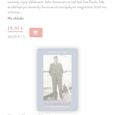
svetovej vojny zľahla zem. Jeho domovom sa stal štát Sao Paulo, kde
sa obklopil po nemecky hovoriacimi európskymi imigrantmi, ktorí mu
ochotne…
Na sklade
19,30 €
20,32 €
?