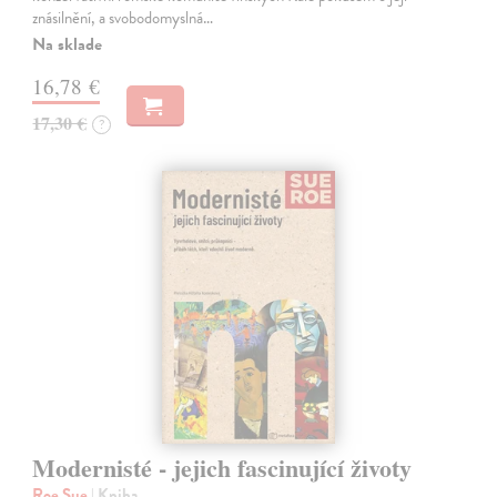
znásilnění, a svobodomyslná…
Na sklade
16,78 €
17,30 €
?
Modernisté - jejich fascinující životy
Roe Sue
| Kniha