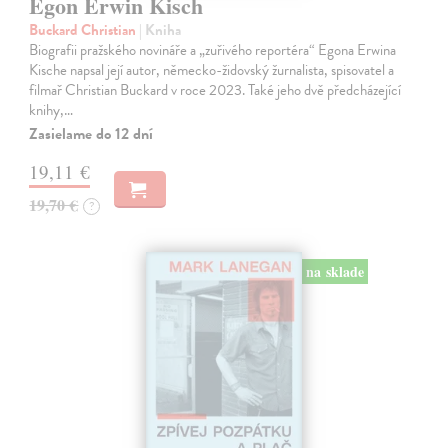
Egon Erwin Kisch
Buckard Christian
| Kniha
Biografii pražského novináře a „zuřivého reportéra“ Egona Erwina
Kische napsal její autor, německo-židovský žurnalista, spisovatel a
filmař Christian Buckard v roce 2023. Také jeho dvě předcházející
knihy,…
Zasielame do 12 dní
19,11 €
19,70 €
?
na sklade