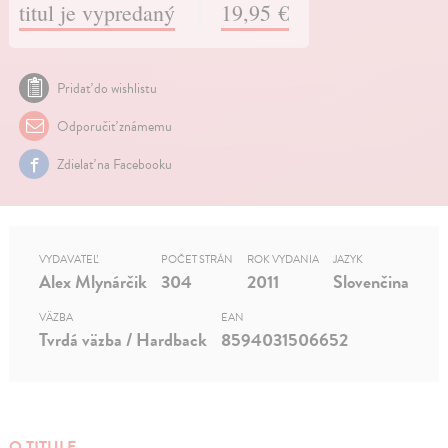
titul je vypredaný
19,95 €
Pridať do wishlistu
Odporučiť známemu
Zdielať na Facebooku
VYDAVATEĽ
POČET STRÁN
ROK VYDANIA
JAZYK
Alex Mlynárčik
304
2011
Slovenčina
VÄZBA
EAN
Tvrdá väzba / Hardback
8594031506652
O TITULE