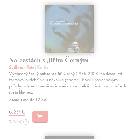
Na cestách s Jiřím Černým
Sedláček Petr
| Kniha
Významný český publicista Jiří Černý (1936-2023) po desetiletí
formoval hudební vkus několika generací. Proslul poslechovými
pořady, kde erudovaně a zároveň srozumitelně uváděl posluchače do
světa hlavně…
Zasielame do 12 dní
6,89 €
7,10 €
?