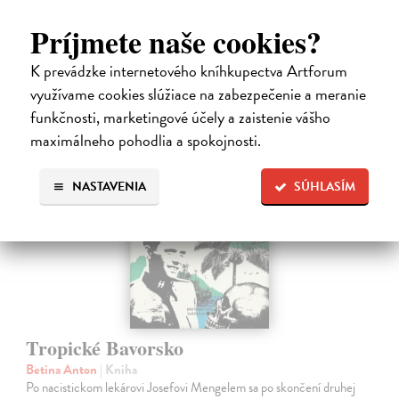
Na sklade
Príjmete naše cookies?
12,92 €
K prevádzke internetového kníhkupectva Artforum
13,60 €
?
využívame cookies slúžiace na zabezpečenie a meranie
funkčnosti, marketingové účely a zaistenie vášho
na sklade
maximálneho pohodlia a spokojnosti.
NASTAVENIA
SÚHLASÍM
Tropické Bavorsko
Betina Anton
| Kniha
Po nacistickom lekárovi Josefovi Mengelem sa po skončení druhej