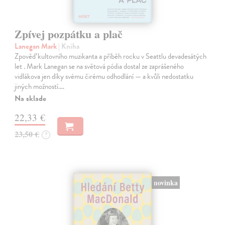
Zpívej pozpátku a plač
Lanegan Mark
| Kniha
Zpověď kultovního muzikanta a příběh rocku v Seattlu devadesátých
let . Mark Lanegan se na světová pódia dostal ze zaprášeného
vidlákova jen díky svému čirému odhodlání — a kvůli nedostatku
jiných možností.…
Na sklade
22,33 €
23,50 €
?
novinka