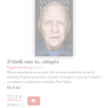
Zvládli sme to, chlapče
Hopkins Anthony
| Kniha
Možno zabudneme na minulosť, ale minulosť nezabudne na nás Sir
Anthony Hopkins sa narodil a vyrastal v krízových a vojnových časoch
vo waleskom oceliarskom mestečku Port Talbot.
Do 4 dní
22,21 €
22,90 €
?