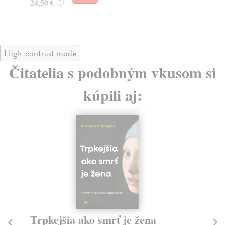
24,50 €
?
High-contrast mode
Čitatelia s podobným vkusom si
kúpili aj:
Trpkejšia ako smrť je žena
P