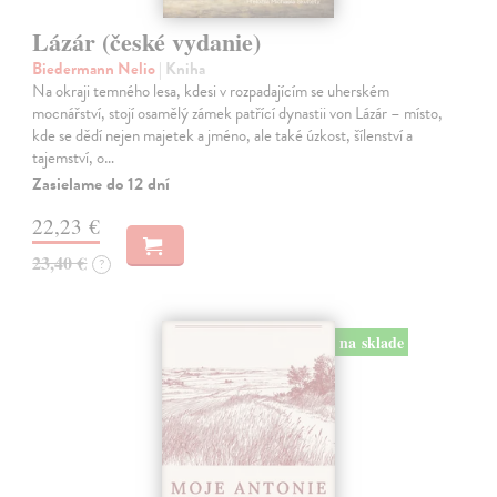
Lázár (české vydanie)
Biedermann Nelio
| Kniha
Na okraji temného lesa, kdesi v rozpadajícím se uherském
mocnářství, stojí osamělý zámek patřící dynastii von Lázár – místo,
kde se dědí nejen majetek a jméno, ale také úzkost, šílenství a
tajemství, o…
Zasielame do 12 dní
22,23 €
23,40 €
?
na sklade