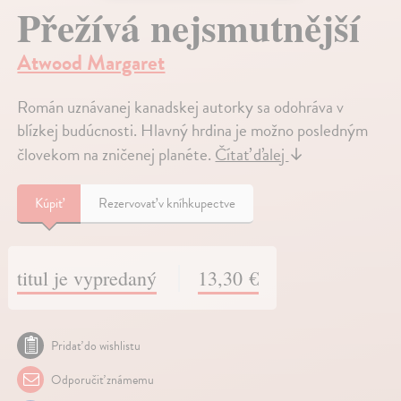
Přežívá nejsmutnější
Atwood Margaret
Román uznávanej kanadskej autorky sa odohráva v
blízkej budúcnosti. Hlavný hrdina je možno posledným
človekom na zničenej planéte.
Čítať ďalej
↓
Kúpiť
Rezervovať v kníhkupectve
titul je vypredaný
13,30 €
Pridať do wishlistu
Odporučiť známemu