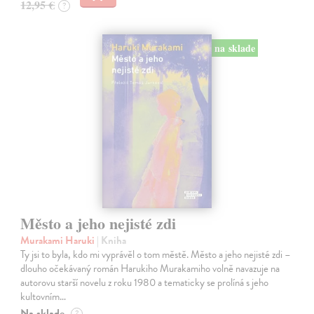
12,95 €
?
na sklade
Město a jeho nejisté zdi
Murakami Haruki
| Kniha
Ty jsi to byla, kdo mi vyprávěl o tom městě. Město a jeho nejisté zdi –
dlouho očekávaný román Harukiho Murakamiho volně navazuje na
autorovu starší novelu z roku 1980 a tematicky se prolíná s jeho
kultovním…
Na sklade
?