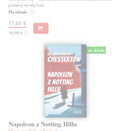
poznačia na celý život.
Na sklade
?
17,01 €
18,90 €
?
na sklade
Napoleon z Notting Hillu
Chesterton Gilbert Keith
| Kniha