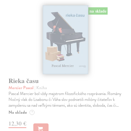
na sklade
Rieka času
Mercier Pascal
| Kniha
Pascal Mercier bol vždy majstrom filozofického rozprávania. Romány
Nočný vlak do Lisabonu či Váha slov podnietili milióny čitateľov k
zamysleniu sa nad veľkými témami, ako sú identita, sloboda, čas či…
Na sklade
?
12,30 €