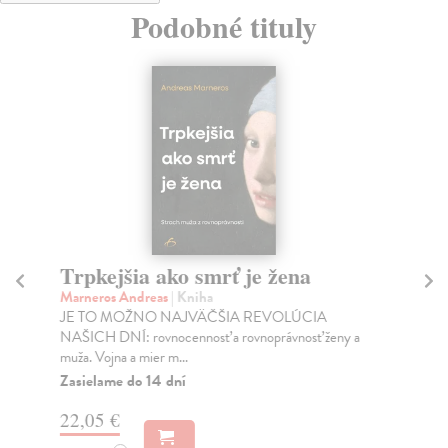
Podobné tituly
Trpkejšia ako smrť je žena
P
Marneros Andreas
| Kniha
Bor
JE TO MOŽNO NAJVÄČŠIA REVOLÚCIA
Tát
NAŠICH DNÍ: rovnocennosť a rovnoprávnosť ženy a
Bor
muža. Vojna a mier m...
Na
Zasielame do 14 dní
18
22,05 €
19