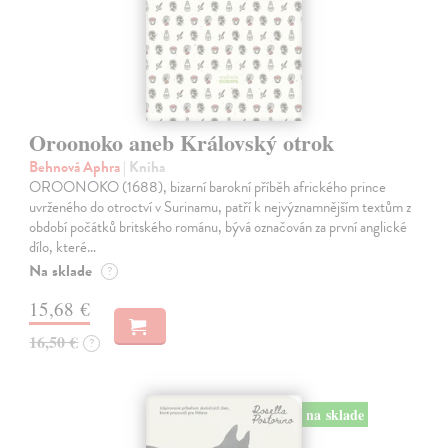
Oroonoko aneb Královský otrok
Behnová Aphra
| Kniha
OROONOKO (1688), bizarní barokní příběh afrického prince
uvrženého do otroctví v Surinamu, patří k nejvýznamnějším textům z
období počátků britského románu, bývá označován za první anglické
dílo, které…
Na sklade
?
15,68 €
16,50 €
?
na sklade