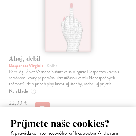
Ahoj, debil
Despentes Virginie
| Kniha
Po trilógii Život Vernona Subutexa sa Virginie Despentes vracia s
románom, ktorý pripomína ultrasúčasnú verziu Nebezpečných
známostí. Ide o príbeh plný hnevu aj útechy, vzdoru aj prijatia.
Na sklade
?
22,33 €
23,50 €
?
Príjmete naše cookies?
K prevádzke internetového kníhkupectva Artforum
na sklade