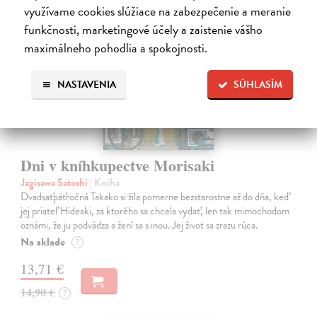
využívame cookies slúžiace na zabezpečenie a meranie
novinka
funkčnosti, marketingové účely a zaistenie vášho
maximálneho pohodlia a spokojnosti.
NASTAVENIA
SÚHLASÍM
Dni v kníhkupectve Morisaki
Jagisawa Satoshi
| Kniha
Dvadsaťpäťročná Takako si žila pomerne bezstarostne až do dňa, keď
jej priateľ Hideaki, za ktorého sa chcela vydať, len tak mimochodom
oznámi, že ju podvádza a žení sa s inou. Jej život sa zrazu rúca.
Na sklade
?
13,71 €
14,90 €
?