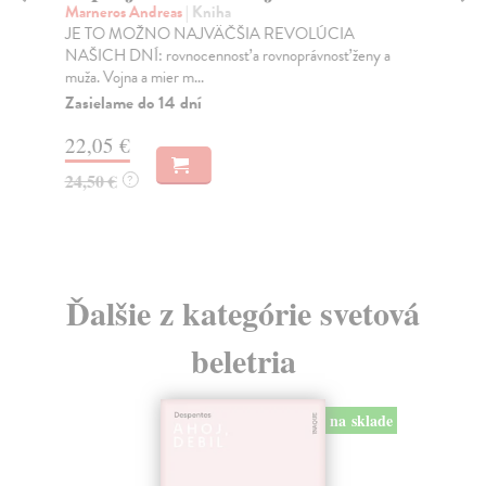
Marneros Andreas
| Kniha
Bor
JE TO MOŽNO NAJVÄČŠIA REVOLÚCIA
Tát
NAŠICH DNÍ: rovnocennosť a rovnoprávnosť ženy a
Bor
muža. Vojna a mier m...
Na
Zasielame do 14 dní
18
22,05 €
19
24,50 €
?
Ďalšie z kategórie svetová
beletria
na sklade