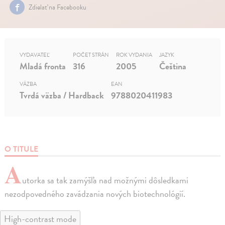
Zdielať na Facebooku
VYDAVATEĽ
POČET STRÁN
ROK VYDANIA
JAZYK
Mladá fronta
316
2005
Čeština
VÄZBA
EAN
Tvrdá väzba / Hardback
9788020411983
O TITULE
A
utorka sa tak zamýšľa nad možnými dôsledkami
nezodpovedného zavádzania nových biotechnológií.
High-contrast mode