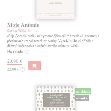
Moje Antonie
Cather Willa
| Kniha
Moje Antonie patří k nejvýznamnějším dílům americké literatury a
představuje vrchol autorčiny tvorby. Vypráví hluboký příběh o
dětství, kořenech a hledání vlastního místa ve světě.
Na sklade
?
20,90 €
22,00 €
?
na sklade
novinka