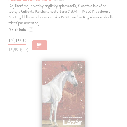
Dej literárnej prvotiny anglický spisovateľa, filozofa a laického
teológa Gilberta Keitha Chestertona (1874 – 1936) Napoleon z
Notting Hillu sa odohráva v roku 1984, keď sa Angličania rozhodli
zriecť parlamentnej…
Na sklade
?
15,19 €
15,99 €
?