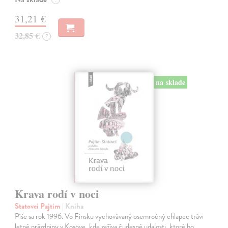
31,21 €
32,85 €
?
na sklade
Krava rodí v noci
Statovci Pajtim
| Kniha
Píše sa rok 1996. Vo Fínsku vychovávaný osemročný chlapec trávi
letné prázdniny v Kosove, kde zažíva čudesné udalosti, ktoré ho